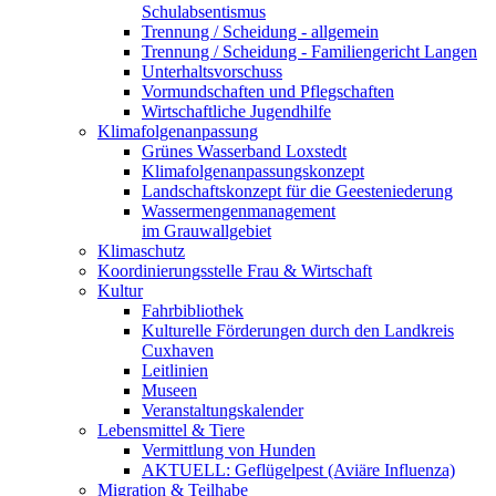
Schulabsentismus
Trennung / Scheidung - allgemein
Trennung / Scheidung - Familiengericht Langen
Unterhaltsvorschuss
Vormundschaften und Pflegschaften
Wirtschaftliche Jugendhilfe
Klimafolgenanpassung
Grünes Wasserband Loxstedt
Klimafolgenanpassungskonzept
Landschaftskonzept für die Geesteniederung
Wassermengenmanagement
im Grauwallgebiet
Klimaschutz
Koordinierungsstelle Frau & Wirtschaft
Kultur
Fahrbibliothek
Kulturelle Förderungen durch den Landkreis
Cuxhaven
Leitlinien
Museen
Veranstaltungskalender
Lebensmittel & Tiere
Vermittlung von Hunden
AKTUELL: Geflügelpest (Aviäre Influenza)
Migration & Teilhabe