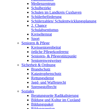
Medienzentrum
Schulbezirke
Schulen im Landkreis Cuxhaven
Schülerbeförderung
Schülerzahlen/ Schulentwicklungsplanung
2. Chance
Schulabsentismus
Kreiselternrat
Sport
Senioren & Pflege
Kreisseniorenbeirat
örtliche Pflegekonferenz
Senioren- & Pflegestützpunkt
Seniorenwegweiser
Sicherheit & Ordnung
Brandschutz
Katastrophenschutz
Rettungsdienst
Jagd- und Waffenrecht
Sprengstoffrecht
Soziales
Beratungsseite Radikalisierung
Bildung und Kultur im Cuxland
Bildungspaket
Bildungsregion