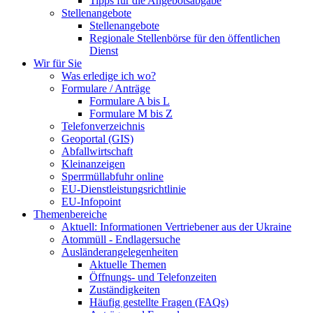
Tipps für die Angebotsabgabe
Stellenangebote
Stellenangebote
Regionale Stellenbörse für den öffentlichen
Dienst
Wir für Sie
Was erledige ich wo?
Formulare / Anträge
Formulare A bis L
Formulare M bis Z
Telefonverzeichnis
Geoportal (GIS)
Abfallwirtschaft
Kleinanzeigen
Sperrmüllabfuhr online
EU-Dienstleistungsrichtlinie
EU-Infopoint
Themenbereiche
Aktuell: Informationen Vertriebener aus der Ukraine
Atommüll - Endlagersuche
Ausländerangelegenheiten
Aktuelle Themen
Öffnungs- und Telefonzeiten
Zuständigkeiten
Häufig gestellte Fragen (FAQs)