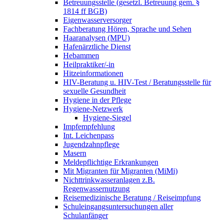
Betreuungsstelle (gesetzl. Betreuung gem. §
1814 ff BGB)
Eigenwasserversorger
Fachberatung Hören, Sprache und Sehen
Haaranalysen (MPU)
Hafenärztliche Dienst
Hebammen
Heilpraktiker/-in
Hitzeinformationen
HIV-Beratung u. HIV-Test / Beratungsstelle für
sexuelle Gesundheit
Hygiene in der Pflege
Hygiene-Netzwerk
Hygiene-Siegel
Impfempfehlung
Int. Leichenpass
Jugendzahnpflege
Masern
Meldepflichtige Erkrankungen
Mit Migranten für Migranten (MiMi)
Nichttrinkwasseranlagen z.B.
Regenwassernutzung
Reisemedizinische Beratung / Reiseimpfung
Schuleingangsuntersuchungen aller
Schulanfänger