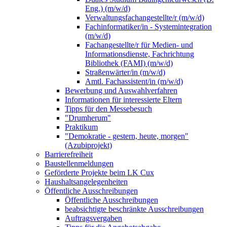
Eng.) (m/w/d)
Verwaltungsfachangestellte/r (m/w/d)
Fachinformatiker/in - Systemintegration
(m/w/d)
Fachangestellte/r für Medien- und
Informationsdienste, Fachrichtung
Bibliothek (FAMI) (m/w/d)
Straßenwärter/in (m/w/d)
Amtl. Fachassistent/in (m/w/d)
Bewerbung und Auswahlverfahren
Informationen für interessierte Eltern
Tipps für den Messebesuch
"Drumherum"
Praktikum
"Demokratie - gestern, heute, morgen"
(Azubiprojekt)
Barrierefreiheit
Baustellenmeldungen
Geförderte Projekte beim LK Cux
Haushaltsangelegenheiten
Öffentliche Ausschreibungen
Öffentliche Ausschreibungen
beabsichtigte beschränkte Ausschreibungen
Auftragsvergaben