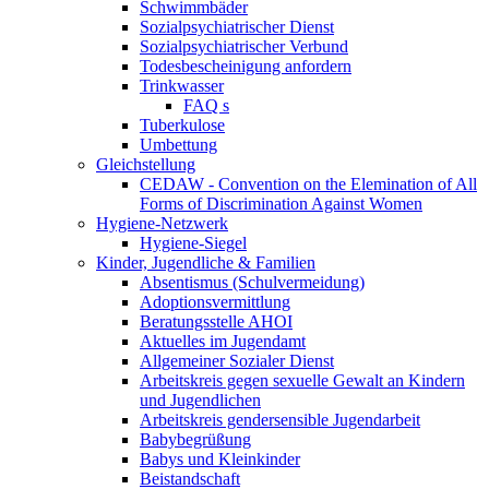
Schwimmbäder
Sozialpsychiatrischer Dienst
Sozialpsychiatrischer Verbund
Todesbescheinigung anfordern
Trinkwasser
FAQ s
Tuberkulose
Umbettung
Gleichstellung
CEDAW - Convention on the Elemination of All
Forms of Discrimination Against Women
Hygiene-Netzwerk
Hygiene-Siegel
Kinder, Jugendliche & Familien
Absentismus (Schulvermeidung)
Adoptionsvermittlung
Beratungsstelle AHOI
Aktuelles im Jugendamt
Allgemeiner Sozialer Dienst
Arbeitskreis gegen sexuelle Gewalt an Kindern
und Jugendlichen
Arbeitskreis gendersensible Jugendarbeit
Babybegrüßung
Babys und Kleinkinder
Beistandschaft