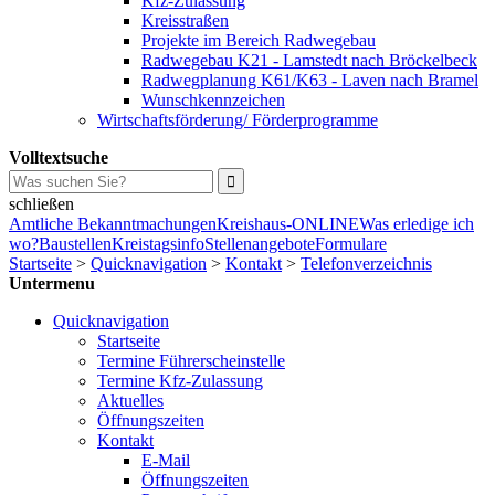
Kfz-Zulassung
Kreisstraßen
Projekte im Bereich Radwegebau
Radwegebau K21 - Lamstedt nach Bröckelbeck
Radwegplanung K61/K63 - Laven nach Bramel
Wunschkennzeichen
Wirtschaftsförderung/ Förderprogramme
Volltextsuche
schließen
Amtliche Bekanntmachungen
Kreishaus-ONLINE
Was erledige ich
wo?
Baustellen
Kreistagsinfo
Stellenangebote
Formulare
Startseite
>
Quicknavigation
>
Kontakt
>
Telefonverzeichnis
Untermenu
Quicknavigation
Startseite
Termine Führerscheinstelle
Termine Kfz-Zulassung
Aktuelles
Öffnungszeiten
Kontakt
E-Mail
Öffnungszeiten