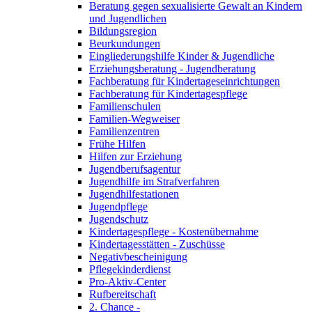
Beratung gegen sexualisierte Gewalt an Kindern
und Jugendlichen
Bildungsregion
Beurkundungen
Eingliederungshilfe Kinder & Jugendliche
Erziehungsberatung - Jugendberatung
Fachberatung für Kindertageseinrichtungen
Fachberatung für Kindertagespflege
Familienschulen
Familien-Wegweiser
Familienzentren
Frühe Hilfen
Hilfen zur Erziehung
Jugendberufsagentur
Jugendhilfe im Strafverfahren
Jugendhilfestationen
Jugendpflege
Jugendschutz
Kindertagespflege - Kostenübernahme
Kindertagesstätten - Zuschüsse
Negativbescheinigung
Pflegekinderdienst
Pro-Aktiv-Center
Rufbereitschaft
2. Chance -