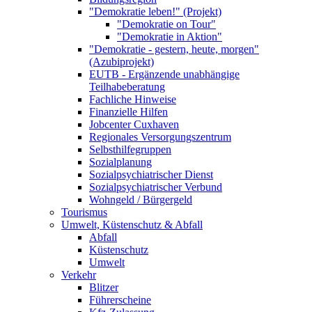
"Demokratie leben!" (Projekt)
"Demokratie on Tour"
"Demokratie in Aktion"
"Demokratie - gestern, heute, morgen"
(Azubiprojekt)
EUTB - Ergänzende unabhängige
Teilhabeberatung
Fachliche Hinweise
Finanzielle Hilfen
Jobcenter Cuxhaven
Regionales Versorgungszentrum
Selbsthilfegruppen
Sozialplanung
Sozialpsychiatrischer Dienst
Sozialpsychiatrischer Verbund
Wohngeld / Bürgergeld
Tourismus
Umwelt, Küstenschutz & Abfall
Abfall
Küstenschutz
Umwelt
Verkehr
Blitzer
Führerscheine