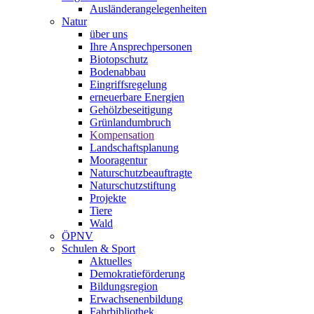
Ausländerangelegenheiten
Natur
über uns
Ihre Ansprechpersonen
Biotopschutz
Bodenabbau
Eingriffsregelung
erneuerbare Energien
Gehölzbeseitigung
Grünlandumbruch
Kompensation
Landschaftsplanung
Mooragentur
Naturschutzbeauftragte
Naturschutzstiftung
Projekte
Tiere
Wald
ÖPNV
Schulen & Sport
Aktuelles
Demokratieförderung
Bildungsregion
Erwachsenenbildung
Fahrbibliothek