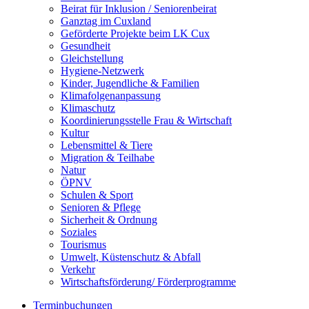
Beirat für Inklusion / Seniorenbeirat
Ganztag im Cuxland
Geförderte Projekte beim LK Cux
Gesundheit
Gleichstellung
Hygiene-Netzwerk
Kinder, Jugendliche & Familien
Klimafolgenanpassung
Klimaschutz
Koordinierungsstelle Frau & Wirtschaft
Kultur
Lebensmittel & Tiere
Migration & Teilhabe
Natur
ÖPNV
Schulen & Sport
Senioren & Pflege
Sicherheit & Ordnung
Soziales
Tourismus
Umwelt, Küstenschutz & Abfall
Verkehr
Wirtschaftsförderung/ Förderprogramme
Terminbuchungen