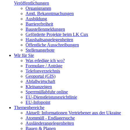
Veröffentlichungen
Organigramm
Amtl. Bekanntmachungen
Ausbildung
Barrierefreiheit
Baustellenmeldungen
Geförderte Projekte beim LK Cux
Haushaltsangelegenheiten
Öffentliche Ausschreibungen
Stellenangebote
Wir für Sie
Was erledige ich wo?
Formulare / Anträge
Telefonverzeichnis
Geoportal (GIS)
Abfallwirtschaft
Kleinanzeigen
Sperrmüllabfuhr online
EU-Dienstleistungsrichtlinie
EU-Infopoint
Themenbereiche
Aktuell: Informationen Vertriebener aus der Ukraine
Atommüll - Endlagersuche
Ausländerangelegenheiten
Bauen & Planen