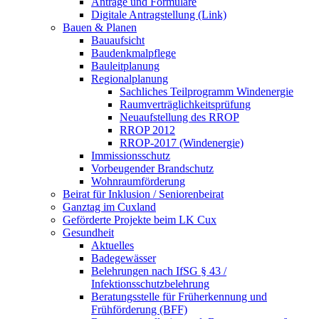
Anträge und Formulare
Digitale Antragstellung (Link)
Bauen & Planen
Bauaufsicht
Baudenkmalpflege
Bauleitplanung
Regionalplanung
Sachliches Teilprogramm Windenergie
Raumverträglichkeitsprüfung
Neuaufstellung des RROP
RROP 2012
RROP-2017 (Windenergie)
Immissionsschutz
Vorbeugender Brandschutz
Wohnraumförderung
Beirat für Inklusion / Seniorenbeirat
Ganztag im Cuxland
Geförderte Projekte beim LK Cux
Gesundheit
Aktuelles
Badegewässer
Belehrungen nach IfSG § 43 /
Infektionsschutzbelehrung
Beratungsstelle für Früherkennung und
Frühförderung (BFF)