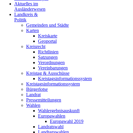
Aktuelles im
Ausländerwesen
Landkreis &
Politik
Gemeinden und Städte
Karten
Kreiskarte
Geoportal
Kreisrecht
Richtlinien
Satzungen
Verordnungen
Vereinbarungen
Kreistag & Ausschüsse
Kreistagsinformationssystem
Kreistagsinformationssystem
Bürgerlotse
Landrat
Pressemitteilungen
Wahlen
Wahlergebnisauskunft
Europawahlen
Europawahl 2019
Landratswahl
Landtagswahlen