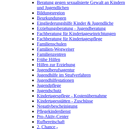
Beratung gegen sexualisierte Gewalt an Kindern
und Jugendlichen
Bildungsregion
Beurkundungen
Eingliederungshilfe Kinder & Jugendliche
Erziehungsberatung - Jugendberatung
Fachberatung für Kindertageseinrichtungen
Fachberatung für Kindertagespflege
Familienschulen
Familien-Wegweiser
Familienzentren
Frühe Hilfen
Hilfen zur Erziehung
Jugendberufsagentur
Jugendhilfe im Strafverfahren
Jugendhilfestationen
Jugendpflege
Jugendschutz
Kindertagespflege - Kostenübernahme
Kindertagesstätten - Zuschüsse
Negativbescheinigung
Pflegekinderdienst
Pro-Aktiv-Center
Rufbereitschaft
2. Chance -