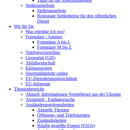
Tipps für die Angebotsabgabe
Stellenangebote
Stellenangebote
Regionale Stellenbörse für den öffentlichen
Dienst
Wir für Sie
Was erledige ich wo?
Formulare / Anträge
Formulare A bis L
Formulare M bis Z
Telefonverzeichnis
Geoportal (GIS)
Abfallwirtschaft
Kleinanzeigen
Sperrmüllabfuhr online
EU-Dienstleistungsrichtlinie
EU-Infopoint
Themenbereiche
Aktuell: Informationen Vertriebener aus der Ukraine
Atommüll - Endlagersuche
Ausländerangelegenheiten
Aktuelle Themen
Öffnungs- und Telefonzeiten
Zuständigkeiten
Häufig gestellte Fragen (FAQs)