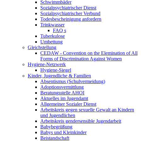
Schwimmbäder
Sozialpsychiatrischer Dienst
Sozialpsychiatrischer Verbund
Todesbescheinigung anfordern
Trinkwasser
FAQ s
Tuberkulose
Umbettung
Gleichstellung
CEDAW - Convention on the Elemination of All
Forms of Discrimination Against Women
Hygiene-Netzwerk
Hygiene-Siegel
Kinder, Jugendliche & Familien
Absentismus (Schulvermeidung)
Adoptionsvermittlung
Beratungsstelle AHOI
Aktuelles im Jugendamt
Allgemeiner Sozialer Dienst
Arbeitskreis gegen sexuelle Gewalt an Kindern
und Jugendlichen
Arbeitskreis gendersensible Jugendarbeit
Babybegrüßung
Babys und Kleinkinder
Beistandschaft