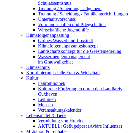
Schulabsentismus
Trennung / Scheidung - allgemein
Trennung / Scheidung - Familiengericht Langen
Unterhaltsvorschuss
Vormundschaften und Pflegschaften
Wirtschaftliche Jugendhilfe
Klimafolgenanpassung
Grünes Wasserband Loxstedt
Klimafolgenanpassungskonzept
Landschaftskonzept für die Geesteniederung
Wassermengenmanagement
im Grauwallgebiet
Klimaschutz
Koordinierungsstelle Frau & Wirtschaft
Kultur
Fahrbibliothek
Kulturelle Förderungen durch den Landkreis
Cuxhaven
Leitlinien
Museen
Veranstaltungskalender
Lebensmittel & Tiere
Vermittlung von Hunden
AKTUELL: Geflügelpest (Aviäre Influenza)
Migration & Teilhabe