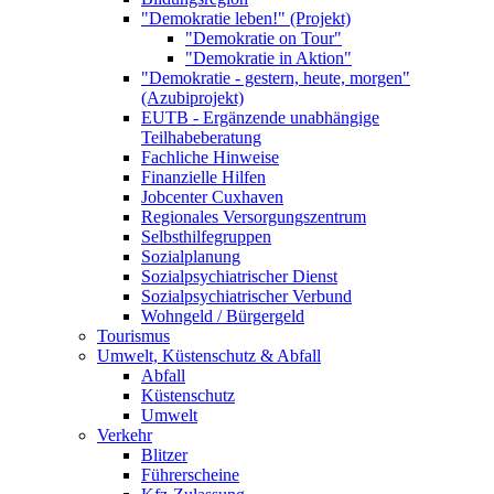
"Demokratie leben!" (Projekt)
"Demokratie on Tour"
"Demokratie in Aktion"
"Demokratie - gestern, heute, morgen"
(Azubiprojekt)
EUTB - Ergänzende unabhängige
Teilhabeberatung
Fachliche Hinweise
Finanzielle Hilfen
Jobcenter Cuxhaven
Regionales Versorgungszentrum
Selbsthilfegruppen
Sozialplanung
Sozialpsychiatrischer Dienst
Sozialpsychiatrischer Verbund
Wohngeld / Bürgergeld
Tourismus
Umwelt, Küstenschutz & Abfall
Abfall
Küstenschutz
Umwelt
Verkehr
Blitzer
Führerscheine