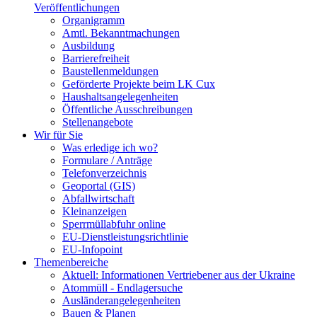
Veröffentlichungen
Organigramm
Amtl. Bekanntmachungen
Ausbildung
Barrierefreiheit
Baustellenmeldungen
Geförderte Projekte beim LK Cux
Haushaltsangelegenheiten
Öffentliche Ausschreibungen
Stellenangebote
Wir für Sie
Was erledige ich wo?
Formulare / Anträge
Telefonverzeichnis
Geoportal (GIS)
Abfallwirtschaft
Kleinanzeigen
Sperrmüllabfuhr online
EU-Dienstleistungsrichtlinie
EU-Infopoint
Themenbereiche
Aktuell: Informationen Vertriebener aus der Ukraine
Atommüll - Endlagersuche
Ausländerangelegenheiten
Bauen & Planen