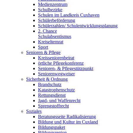
Medienzentrum
Schulbezirke
Schulen im Landkreis Cuxhaven
Schülerbeförderung
Schülerzahlen/ Schulentwicklungsplanung
2. Chance
Schulabsentismus
Kreiselternrat
Sport
Senioren & Pflege
Kreisseniorenbeirat
örtliche Pflegekonferenz
Senioren- & Pflegestützpunkt
Seniorenwegweiser
Sicherheit & Ordnung
Brandschutz
Katastrophenschutz
Rettungsdienst
Jagd- und Waffenrecht
Sprengstoffrecht
Soziales
Beratungsseite Radikalisierung
Bildung und Kultur im Cuxland
Bildungspaket
Bildungsregion