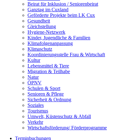
Beirat für Inklusion / Seniorenbeirat
Ganztag im Cuxland
Geförderte Projekte beim LK Cux
Gesundheit
Gleichstellung
Hygiene-Netzwerk
Kinder, Jugendliche & Familien
Klimafolgenanpassung
Klimaschutz
Koordinierungsstelle Frau & Wirtschaft
Kultur
Lebensmittel & Tiere
Migration & Teilhabe
Natur
ÖPNV
Schulen & Sport
Senioren & Pflege
Sicherheit & Ordnung
Soziales
Tourismus
Umwelt, Küstenschutz & Abfall
Verkehr
Wirtschaftsförderung/ Förderprogramme
Terminbuchungen