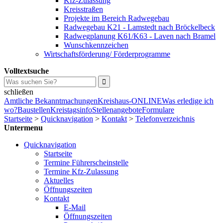
Kfz-Zulassung
Kreisstraßen
Projekte im Bereich Radwegebau
Radwegebau K21 - Lamstedt nach Bröckelbeck
Radwegplanung K61/K63 - Laven nach Bramel
Wunschkennzeichen
Wirtschaftsförderung/ Förderprogramme
Volltextsuche
schließen
Amtliche Bekanntmachungen
Kreishaus-ONLINE
Was erledige ich
wo?
Baustellen
Kreistagsinfo
Stellenangebote
Formulare
Startseite
>
Quicknavigation
>
Kontakt
>
Telefonverzeichnis
Untermenu
Quicknavigation
Startseite
Termine Führerscheinstelle
Termine Kfz-Zulassung
Aktuelles
Öffnungszeiten
Kontakt
E-Mail
Öffnungszeiten