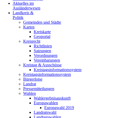
Aktuelles im
Ausländerwesen
Landkreis &
Politik
Gemeinden und Städte
Karten
Kreiskarte
Geoportal
Kreisrecht
Richtlinien
Satzungen
Verordnungen
Vereinbarungen
Kreistag & Ausschüsse
Kreistagsinformationssystem
Kreistagsinformationssystem
Bürgerlotse
Landrat
Pressemitteilungen
Wahlen
Wahlergebnisauskunft
Europawahlen
Europawahl 2019
Landratswahl
Landtagswahlen