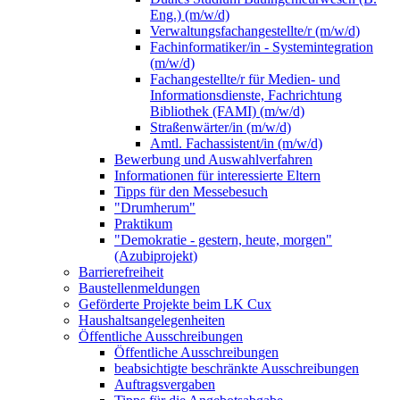
Eng.) (m/w/d)
Verwaltungsfachangestellte/r (m/w/d)
Fachinformatiker/in - Systemintegration
(m/w/d)
Fachangestellte/r für Medien- und
Informationsdienste, Fachrichtung
Bibliothek (FAMI) (m/w/d)
Straßenwärter/in (m/w/d)
Amtl. Fachassistent/in (m/w/d)
Bewerbung und Auswahlverfahren
Informationen für interessierte Eltern
Tipps für den Messebesuch
"Drumherum"
Praktikum
"Demokratie - gestern, heute, morgen"
(Azubiprojekt)
Barrierefreiheit
Baustellenmeldungen
Geförderte Projekte beim LK Cux
Haushaltsangelegenheiten
Öffentliche Ausschreibungen
Öffentliche Ausschreibungen
beabsichtigte beschränkte Ausschreibungen
Auftragsvergaben