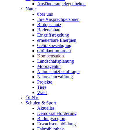
Ausländerangelegenheiten
Natur
über uns
Ihre Ansprechpersonen
Biotopschutz
Bodenabbau
Eingriffsregelung
erneuerbare Energien
Gehölzbeseitigung
Grünlandumbruch
Kompensation
Landschaftsplanung
Mooragentur
Naturschutzbeauftragte
Naturschutzstiftung
Projekte
Tiere
Wald
ÖPNV
Schulen & Sport
Aktuelles
Demokratieförderung
Bildungsregion
Erwachsenenbildung
Fahrbibliothek