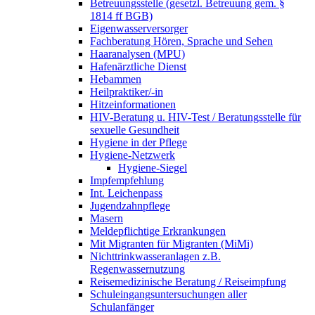
Betreuungsstelle (gesetzl. Betreuung gem. §
1814 ff BGB)
Eigenwasserversorger
Fachberatung Hören, Sprache und Sehen
Haaranalysen (MPU)
Hafenärztliche Dienst
Hebammen
Heilpraktiker/-in
Hitzeinformationen
HIV-Beratung u. HIV-Test / Beratungsstelle für
sexuelle Gesundheit
Hygiene in der Pflege
Hygiene-Netzwerk
Hygiene-Siegel
Impfempfehlung
Int. Leichenpass
Jugendzahnpflege
Masern
Meldepflichtige Erkrankungen
Mit Migranten für Migranten (MiMi)
Nichttrinkwasseranlagen z.B.
Regenwassernutzung
Reisemedizinische Beratung / Reiseimpfung
Schuleingangsuntersuchungen aller
Schulanfänger