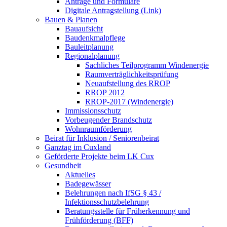
Anträge und Formulare
Digitale Antragstellung (Link)
Bauen & Planen
Bauaufsicht
Baudenkmalpflege
Bauleitplanung
Regionalplanung
Sachliches Teilprogramm Windenergie
Raumverträglichkeitsprüfung
Neuaufstellung des RROP
RROP 2012
RROP-2017 (Windenergie)
Immissionsschutz
Vorbeugender Brandschutz
Wohnraumförderung
Beirat für Inklusion / Seniorenbeirat
Ganztag im Cuxland
Geförderte Projekte beim LK Cux
Gesundheit
Aktuelles
Badegewässer
Belehrungen nach IfSG § 43 /
Infektionsschutzbelehrung
Beratungsstelle für Früherkennung und
Frühförderung (BFF)