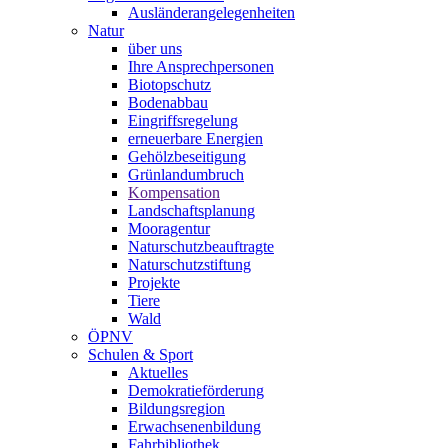
Ausländerangelegenheiten
Natur
über uns
Ihre Ansprechpersonen
Biotopschutz
Bodenabbau
Eingriffsregelung
erneuerbare Energien
Gehölzbeseitigung
Grünlandumbruch
Kompensation
Landschaftsplanung
Mooragentur
Naturschutzbeauftragte
Naturschutzstiftung
Projekte
Tiere
Wald
ÖPNV
Schulen & Sport
Aktuelles
Demokratieförderung
Bildungsregion
Erwachsenenbildung
Fahrbibliothek