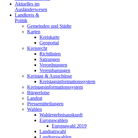
Aktuelles im
Ausländerwesen
Landkreis &
Politik
Gemeinden und Städte
Karten
Kreiskarte
Geoportal
Kreisrecht
Richtlinien
Satzungen
Verordnungen
Vereinbarungen
Kreistag & Ausschüsse
Kreistagsinformationssystem
Kreistagsinformationssystem
Bürgerlotse
Landrat
Pressemitteilungen
Wahlen
Wahlergebnisauskunft
Europawahlen
Europawahl 2019
Landratswahl
Landtagswahlen