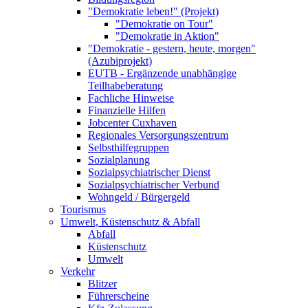
"Demokratie leben!" (Projekt)
"Demokratie on Tour"
"Demokratie in Aktion"
"Demokratie - gestern, heute, morgen"
(Azubiprojekt)
EUTB - Ergänzende unabhängige
Teilhabeberatung
Fachliche Hinweise
Finanzielle Hilfen
Jobcenter Cuxhaven
Regionales Versorgungszentrum
Selbsthilfegruppen
Sozialplanung
Sozialpsychiatrischer Dienst
Sozialpsychiatrischer Verbund
Wohngeld / Bürgergeld
Tourismus
Umwelt, Küstenschutz & Abfall
Abfall
Küstenschutz
Umwelt
Verkehr
Blitzer
Führerscheine