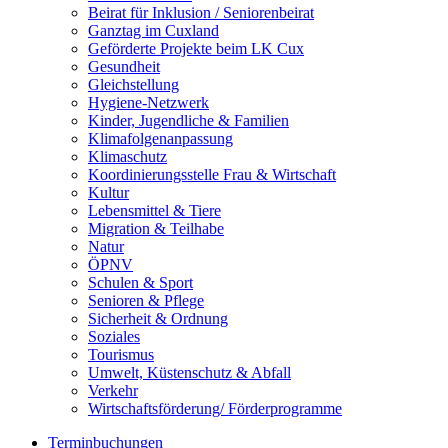
Beirat für Inklusion / Seniorenbeirat
Ganztag im Cuxland
Geförderte Projekte beim LK Cux
Gesundheit
Gleichstellung
Hygiene-Netzwerk
Kinder, Jugendliche & Familien
Klimafolgenanpassung
Klimaschutz
Koordinierungsstelle Frau & Wirtschaft
Kultur
Lebensmittel & Tiere
Migration & Teilhabe
Natur
ÖPNV
Schulen & Sport
Senioren & Pflege
Sicherheit & Ordnung
Soziales
Tourismus
Umwelt, Küstenschutz & Abfall
Verkehr
Wirtschaftsförderung/ Förderprogramme
Terminbuchungen