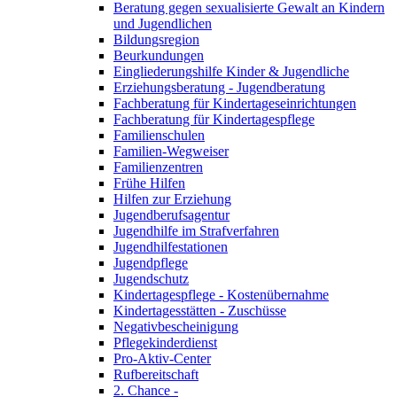
Beratung gegen sexualisierte Gewalt an Kindern
und Jugendlichen
Bildungsregion
Beurkundungen
Eingliederungshilfe Kinder & Jugendliche
Erziehungsberatung - Jugendberatung
Fachberatung für Kindertageseinrichtungen
Fachberatung für Kindertagespflege
Familienschulen
Familien-Wegweiser
Familienzentren
Frühe Hilfen
Hilfen zur Erziehung
Jugendberufsagentur
Jugendhilfe im Strafverfahren
Jugendhilfestationen
Jugendpflege
Jugendschutz
Kindertagespflege - Kostenübernahme
Kindertagesstätten - Zuschüsse
Negativbescheinigung
Pflegekinderdienst
Pro-Aktiv-Center
Rufbereitschaft
2. Chance -