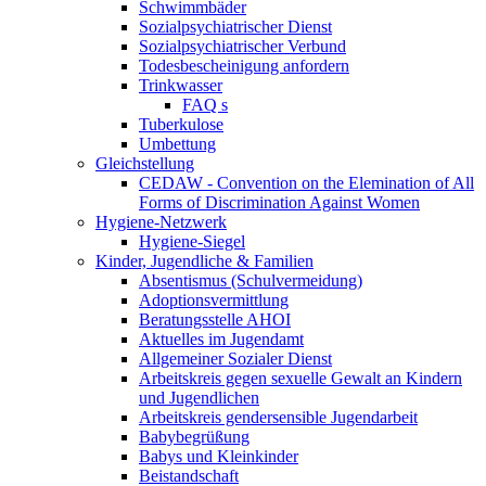
Schwimmbäder
Sozialpsychiatrischer Dienst
Sozialpsychiatrischer Verbund
Todesbescheinigung anfordern
Trinkwasser
FAQ s
Tuberkulose
Umbettung
Gleichstellung
CEDAW - Convention on the Elemination of All
Forms of Discrimination Against Women
Hygiene-Netzwerk
Hygiene-Siegel
Kinder, Jugendliche & Familien
Absentismus (Schulvermeidung)
Adoptionsvermittlung
Beratungsstelle AHOI
Aktuelles im Jugendamt
Allgemeiner Sozialer Dienst
Arbeitskreis gegen sexuelle Gewalt an Kindern
und Jugendlichen
Arbeitskreis gendersensible Jugendarbeit
Babybegrüßung
Babys und Kleinkinder
Beistandschaft