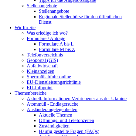
Tipps für die Angebotsabgabe
Stellenangebote
Stellenangebote
Regionale Stellenbörse für den öffentlichen
Dienst
Wir für Sie
Was erledige ich wo?
Formulare / Anträge
Formulare A bis L
Formulare M bis Z
Telefonverzeichnis
Geoportal (GIS)
Abfallwirtschaft
Kleinanzeigen
Sperrmüllabfuhr online
EU-Dienstleistungsrichtlinie
EU-Infopoint
Themenbereiche
Aktuell: Informationen Vertriebener aus der Ukraine
Atommüll - Endlagersuche
Ausländerangelegenheiten
Aktuelle Themen
Öffnungs- und Telefonzeiten
Zuständigkeiten
Häufig gestellte Fragen (FAQs)