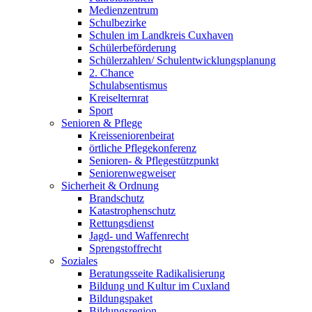
Medienzentrum
Schulbezirke
Schulen im Landkreis Cuxhaven
Schülerbeförderung
Schülerzahlen/ Schulentwicklungsplanung
2. Chance
Schulabsentismus
Kreiselternrat
Sport
Senioren & Pflege
Kreisseniorenbeirat
örtliche Pflegekonferenz
Senioren- & Pflegestützpunkt
Seniorenwegweiser
Sicherheit & Ordnung
Brandschutz
Katastrophenschutz
Rettungsdienst
Jagd- und Waffenrecht
Sprengstoffrecht
Soziales
Beratungsseite Radikalisierung
Bildung und Kultur im Cuxland
Bildungspaket
Bildungsregion