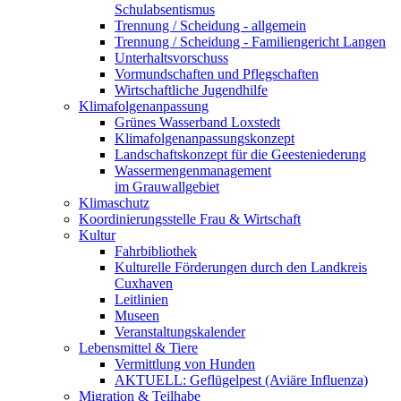
Schulabsentismus
Trennung / Scheidung - allgemein
Trennung / Scheidung - Familiengericht Langen
Unterhaltsvorschuss
Vormundschaften und Pflegschaften
Wirtschaftliche Jugendhilfe
Klimafolgenanpassung
Grünes Wasserband Loxstedt
Klimafolgenanpassungskonzept
Landschaftskonzept für die Geesteniederung
Wassermengenmanagement
im Grauwallgebiet
Klimaschutz
Koordinierungsstelle Frau & Wirtschaft
Kultur
Fahrbibliothek
Kulturelle Förderungen durch den Landkreis
Cuxhaven
Leitlinien
Museen
Veranstaltungskalender
Lebensmittel & Tiere
Vermittlung von Hunden
AKTUELL: Geflügelpest (Aviäre Influenza)
Migration & Teilhabe