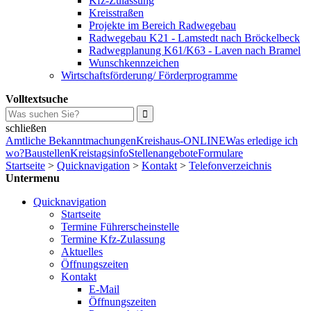
Kfz-Zulassung
Kreisstraßen
Projekte im Bereich Radwegebau
Radwegebau K21 - Lamstedt nach Bröckelbeck
Radwegplanung K61/K63 - Laven nach Bramel
Wunschkennzeichen
Wirtschaftsförderung/ Förderprogramme
Volltextsuche
schließen
Amtliche Bekanntmachungen
Kreishaus-ONLINE
Was erledige ich
wo?
Baustellen
Kreistagsinfo
Stellenangebote
Formulare
Startseite
>
Quicknavigation
>
Kontakt
>
Telefonverzeichnis
Untermenu
Quicknavigation
Startseite
Termine Führerscheinstelle
Termine Kfz-Zulassung
Aktuelles
Öffnungszeiten
Kontakt
E-Mail
Öffnungszeiten