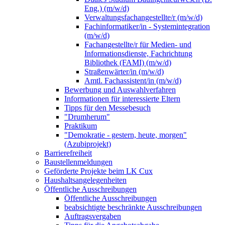
Eng.) (m/w/d)
Verwaltungsfachangestellte/r (m/w/d)
Fachinformatiker/in - Systemintegration
(m/w/d)
Fachangestellte/r für Medien- und
Informationsdienste, Fachrichtung
Bibliothek (FAMI) (m/w/d)
Straßenwärter/in (m/w/d)
Amtl. Fachassistent/in (m/w/d)
Bewerbung und Auswahlverfahren
Informationen für interessierte Eltern
Tipps für den Messebesuch
"Drumherum"
Praktikum
"Demokratie - gestern, heute, morgen"
(Azubiprojekt)
Barrierefreiheit
Baustellenmeldungen
Geförderte Projekte beim LK Cux
Haushaltsangelegenheiten
Öffentliche Ausschreibungen
Öffentliche Ausschreibungen
beabsichtigte beschränkte Ausschreibungen
Auftragsvergaben