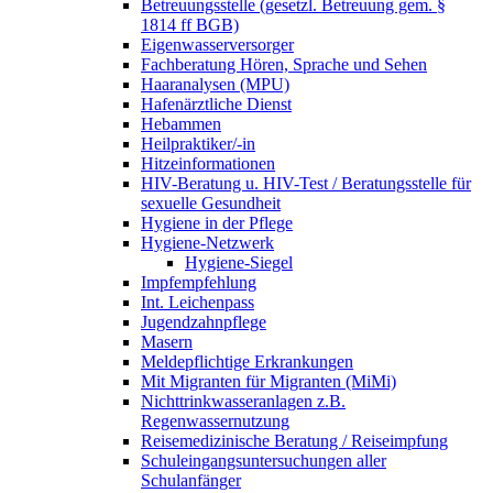
Betreuungsstelle (gesetzl. Betreuung gem. §
1814 ff BGB)
Eigenwasserversorger
Fachberatung Hören, Sprache und Sehen
Haaranalysen (MPU)
Hafenärztliche Dienst
Hebammen
Heilpraktiker/-in
Hitzeinformationen
HIV-Beratung u. HIV-Test / Beratungsstelle für
sexuelle Gesundheit
Hygiene in der Pflege
Hygiene-Netzwerk
Hygiene-Siegel
Impfempfehlung
Int. Leichenpass
Jugendzahnpflege
Masern
Meldepflichtige Erkrankungen
Mit Migranten für Migranten (MiMi)
Nichttrinkwasseranlagen z.B.
Regenwassernutzung
Reisemedizinische Beratung / Reiseimpfung
Schuleingangsuntersuchungen aller
Schulanfänger