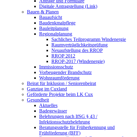
Anträge und Formulare
Digitale Antragstellung (Link)
Bauen & Planen
Bauaufsicht
Baudenkmalpflege
Bauleitplanung
Regionalplanung
Sachliches Teilprogramm Windenergie
Raumverträglichkeitsprüfung
Neuaufstellung des RROP
RROP 2012
RROP-2017 (Windenergie)
Immissionsschutz
Vorbeugender Brandschutz
Wohnraumförderung
Beirat für Inklusion / Seniorenbeirat
Ganztag im Cuxland
Geförderte Projekte beim LK Cux
Gesundheit
Aktuelles
Badegewässer
Belehrungen nach IfSG § 43 /
Infektionsschutzbelehrung
Beratungsstelle für Früherkennung und
Frühförderung (BFF)