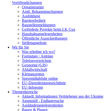
Veröffentlichungen
Organigramm
Amtl. Bekanntmachungen
Ausbildung
Barrierefreiheit
Baustellenmeldungen
Geförderte Projekte beim LK Cux
Haushaltsangelegenheiten
Öffentliche Ausschreibungen
Stellenangebote
Wir für Sie
Was erledige ich wo?
Formulare / Anträge
Telefonverzeichnis
Geoportal (GIS)
Abfallwirtschaft
Kleinanzeigen
Sperrmüllabfuhr online
EU-Dienstleistungsrichtlinie
EU-Infopoint
Themenbereiche
Aktuell: Informationen Vertriebener aus der Ukraine
Atommüll - Endlagersuche
Ausländerangelegenheiten
Bauen & Planen