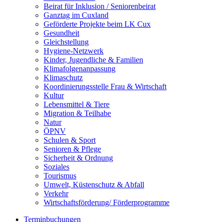
Beirat für Inklusion / Seniorenbeirat
Ganztag im Cuxland
Geförderte Projekte beim LK Cux
Gesundheit
Gleichstellung
Hygiene-Netzwerk
Kinder, Jugendliche & Familien
Klimafolgenanpassung
Klimaschutz
Koordinierungsstelle Frau & Wirtschaft
Kultur
Lebensmittel & Tiere
Migration & Teilhabe
Natur
ÖPNV
Schulen & Sport
Senioren & Pflege
Sicherheit & Ordnung
Soziales
Tourismus
Umwelt, Küstenschutz & Abfall
Verkehr
Wirtschaftsförderung/ Förderprogramme
Terminbuchungen