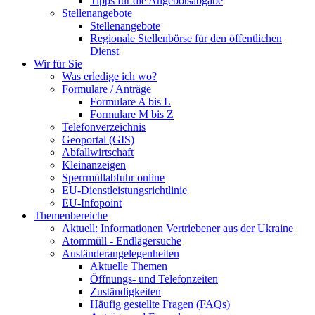
Tipps für die Angebotsabgabe
Stellenangebote
Stellenangebote
Regionale Stellenbörse für den öffentlichen
Dienst
Wir für Sie
Was erledige ich wo?
Formulare / Anträge
Formulare A bis L
Formulare M bis Z
Telefonverzeichnis
Geoportal (GIS)
Abfallwirtschaft
Kleinanzeigen
Sperrmüllabfuhr online
EU-Dienstleistungsrichtlinie
EU-Infopoint
Themenbereiche
Aktuell: Informationen Vertriebener aus der Ukraine
Atommüll - Endlagersuche
Ausländerangelegenheiten
Aktuelle Themen
Öffnungs- und Telefonzeiten
Zuständigkeiten
Häufig gestellte Fragen (FAQs)