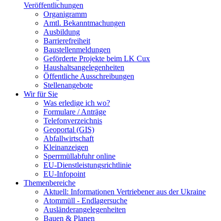
Veröffentlichungen
Organigramm
Amtl. Bekanntmachungen
Ausbildung
Barrierefreiheit
Baustellenmeldungen
Geförderte Projekte beim LK Cux
Haushaltsangelegenheiten
Öffentliche Ausschreibungen
Stellenangebote
Wir für Sie
Was erledige ich wo?
Formulare / Anträge
Telefonverzeichnis
Geoportal (GIS)
Abfallwirtschaft
Kleinanzeigen
Sperrmüllabfuhr online
EU-Dienstleistungsrichtlinie
EU-Infopoint
Themenbereiche
Aktuell: Informationen Vertriebener aus der Ukraine
Atommüll - Endlagersuche
Ausländerangelegenheiten
Bauen & Planen