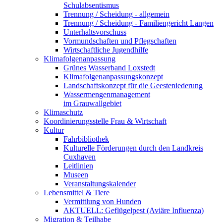
Schulabsentismus
Trennung / Scheidung - allgemein
Trennung / Scheidung - Familiengericht Langen
Unterhaltsvorschuss
Vormundschaften und Pflegschaften
Wirtschaftliche Jugendhilfe
Klimafolgenanpassung
Grünes Wasserband Loxstedt
Klimafolgenanpassungskonzept
Landschaftskonzept für die Geesteniederung
Wassermengenmanagement
im Grauwallgebiet
Klimaschutz
Koordinierungsstelle Frau & Wirtschaft
Kultur
Fahrbibliothek
Kulturelle Förderungen durch den Landkreis
Cuxhaven
Leitlinien
Museen
Veranstaltungskalender
Lebensmittel & Tiere
Vermittlung von Hunden
AKTUELL: Geflügelpest (Aviäre Influenza)
Migration & Teilhabe