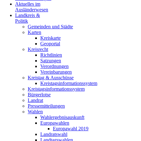
Aktuelles im
Ausländerwesen
Landkreis &
Politik
Gemeinden und Städte
Karten
Kreiskarte
Geoportal
Kreisrecht
Richtlinien
Satzungen
Verordnungen
Vereinbarungen
Kreistag & Ausschüsse
Kreistagsinformationssystem
Kreistagsinformationssystem
Bürgerlotse
Landrat
Pressemitteilungen
Wahlen
Wahlergebnisauskunft
Europawahlen
Europawahl 2019
Landratswahl
Landtagswahlen