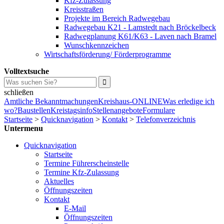
Kfz-Zulassung
Kreisstraßen
Projekte im Bereich Radwegebau
Radwegebau K21 - Lamstedt nach Bröckelbeck
Radwegplanung K61/K63 - Laven nach Bramel
Wunschkennzeichen
Wirtschaftsförderung/ Förderprogramme
Volltextsuche
schließen
Amtliche Bekanntmachungen
Kreishaus-ONLINE
Was erledige ich
wo?
Baustellen
Kreistagsinfo
Stellenangebote
Formulare
Startseite
>
Quicknavigation
>
Kontakt
>
Telefonverzeichnis
Untermenu
Quicknavigation
Startseite
Termine Führerscheinstelle
Termine Kfz-Zulassung
Aktuelles
Öffnungszeiten
Kontakt
E-Mail
Öffnungszeiten