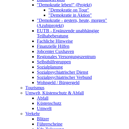
"Demokratie leben!" (Projekt)
"Demokratie on Tour"
"Demokratie in Aktion"
"Demokratie - gestern, heute, morgen"
(Azubiprojekt)
EUTB - Ergänzende unabhängige
Teilhabeberatung
Fachliche Hinweise
Finanzielle Hilfen
Jobcenter Cuxhaven
Regionales Versorgungszentrum
Selbsthilfegruppen
Sozialplanung
Sozialpsychiatrischer Dienst
Sozialpsychiatrischer Verbund
Wohngeld / Bürgergeld
Tourismus
Umwelt, Küstenschutz & Abfall
Abfall
Küstenschutz
Umwelt
Verkehr
Blitzer
Führerscheine