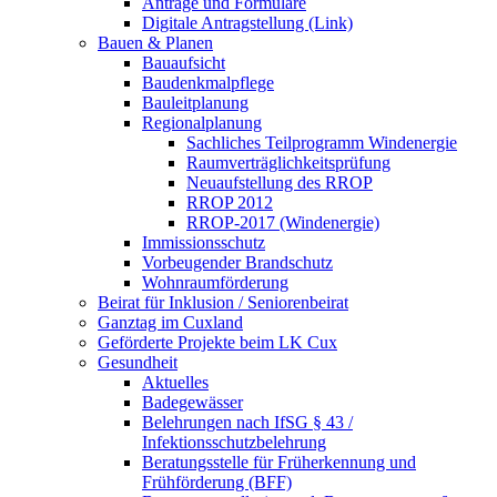
Anträge und Formulare
Digitale Antragstellung (Link)
Bauen & Planen
Bauaufsicht
Baudenkmalpflege
Bauleitplanung
Regionalplanung
Sachliches Teilprogramm Windenergie
Raumverträglichkeitsprüfung
Neuaufstellung des RROP
RROP 2012
RROP-2017 (Windenergie)
Immissionsschutz
Vorbeugender Brandschutz
Wohnraumförderung
Beirat für Inklusion / Seniorenbeirat
Ganztag im Cuxland
Geförderte Projekte beim LK Cux
Gesundheit
Aktuelles
Badegewässer
Belehrungen nach IfSG § 43 /
Infektionsschutzbelehrung
Beratungsstelle für Früherkennung und
Frühförderung (BFF)