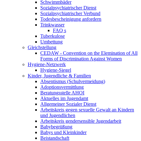
Schwimmbäder
Sozialpsychiatrischer Dienst
Sozialpsychiatrischer Verbund
Todesbescheinigung anfordern
Trinkwasser
FAQ s
Tuberkulose
Umbettung
Gleichstellung
CEDAW - Convention on the Elemination of All
Forms of Discrimination Against Women
Hygiene-Netzwerk
Hygiene-Siegel
Kinder, Jugendliche & Familien
Absentismus (Schulvermeidung)
Adoptionsvermittlung
Beratungsstelle AHOI
Aktuelles im Jugendamt
Allgemeiner Sozialer Dienst
Arbeitskreis gegen sexuelle Gewalt an Kindern
und Jugendlichen
Arbeitskreis gendersensible Jugendarbeit
Babybegrüßung
Babys und Kleinkinder
Beistandschaft