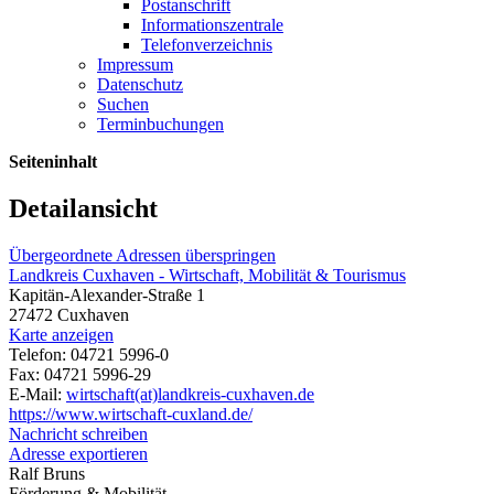
Postanschrift
Informationszentrale
Telefonverzeichnis
Impressum
Datenschutz
Suchen
Terminbuchungen
Seiteninhalt
Detailansicht
Übergeordnete Adressen überspringen
Landkreis Cuxhaven - Wirtschaft, Mobilität & Tourismus
Kapitän-Alexander-Straße 1
27472 Cuxhaven
Karte anzeigen
Telefon: 04721 5996-0
Fax: 04721 5996-29
E-Mail:
wirtschaft(at)landkreis-cuxhaven.de
https://www.wirtschaft-cuxland.de/
Nachricht schreiben
Adresse exportieren
Ralf Bruns
Förderung & Mobilität