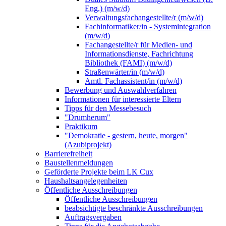
Eng.) (m/w/d)
Verwaltungsfachangestellte/r (m/w/d)
Fachinformatiker/in - Systemintegration
(m/w/d)
Fachangestellte/r für Medien- und
Informationsdienste, Fachrichtung
Bibliothek (FAMI) (m/w/d)
Straßenwärter/in (m/w/d)
Amtl. Fachassistent/in (m/w/d)
Bewerbung und Auswahlverfahren
Informationen für interessierte Eltern
Tipps für den Messebesuch
"Drumherum"
Praktikum
"Demokratie - gestern, heute, morgen"
(Azubiprojekt)
Barrierefreiheit
Baustellenmeldungen
Geförderte Projekte beim LK Cux
Haushaltsangelegenheiten
Öffentliche Ausschreibungen
Öffentliche Ausschreibungen
beabsichtigte beschränkte Ausschreibungen
Auftragsvergaben