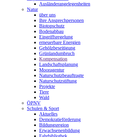
Ausländerangelegenheiten
Natur
über uns
Ihre Ansprechpersonen
Biotopschutz
Bodenabbau
Eingriffsregelung
erneuerbare Energien
Gehölzbeseitigung
Grünlandumbruch
Kompensation
Landschaftsplanung
Mooragentur
Naturschutzbeauftragte
Naturschutzstiftung
Projekte
Tiere
Wald
ÖPNV
Schulen & Sport
Aktuelles
Demokratieförderung
Bildungsregion
Erwachsenenbildung
Fahrbibliothek