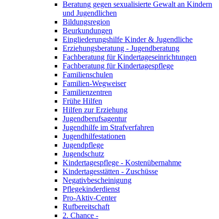
Beratung gegen sexualisierte Gewalt an Kindern
und Jugendlichen
Bildungsregion
Beurkundungen
Eingliederungshilfe Kinder & Jugendliche
Erziehungsberatung - Jugendberatung
Fachberatung für Kindertageseinrichtungen
Fachberatung für Kindertagespflege
Familienschulen
Familien-Wegweiser
Familienzentren
Frühe Hilfen
Hilfen zur Erziehung
Jugendberufsagentur
Jugendhilfe im Strafverfahren
Jugendhilfestationen
Jugendpflege
Jugendschutz
Kindertagespflege - Kostenübernahme
Kindertagesstätten - Zuschüsse
Negativbescheinigung
Pflegekinderdienst
Pro-Aktiv-Center
Rufbereitschaft
2. Chance -