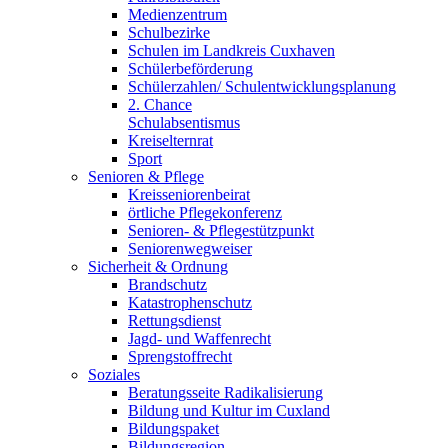
Medienzentrum
Schulbezirke
Schulen im Landkreis Cuxhaven
Schülerbeförderung
Schülerzahlen/ Schulentwicklungsplanung
2. Chance
Schulabsentismus
Kreiselternrat
Sport
Senioren & Pflege
Kreisseniorenbeirat
örtliche Pflegekonferenz
Senioren- & Pflegestützpunkt
Seniorenwegweiser
Sicherheit & Ordnung
Brandschutz
Katastrophenschutz
Rettungsdienst
Jagd- und Waffenrecht
Sprengstoffrecht
Soziales
Beratungsseite Radikalisierung
Bildung und Kultur im Cuxland
Bildungspaket
Bildungsregion