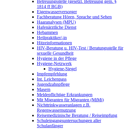
Betreuungsstelle (gesetzl. Betreuung gem. §
1814 ff BGB)
Eigenwasserversorger
Fachberatung Hören, Sprache und Sehen
Haaranalysen (MPU)
Hafenärztliche Dienst
Hebammen
Heilpraktiker/-in
Hitzeinformationen
HIV-Beratung u. HIV-Test / Beratungsstelle für
sexuelle Gesundheit
Hygiene in der Pflege
Hygiene-Netzwerk
Hygiene-Siegel
Impfempfehlung
Int. Leichenpass
Jugendzahnpflege
Masern
Meldepflichtige Erkrankungen
Mit Migranten für Migranten (MiMi)
Nichttrinkwasseranlagen z.B.
Regenwassernutzung
Reisemedizinische Beratung / Reiseimpfung
Schuleingangsuntersuchungen aller
Schulanfänger