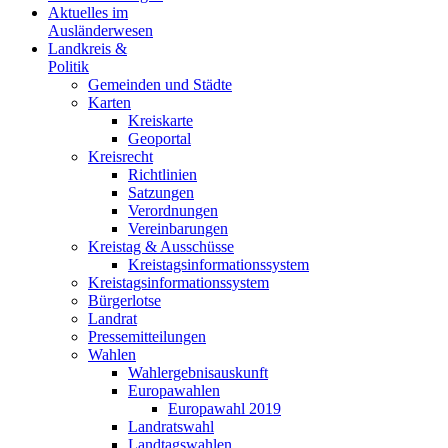
Aktuelles im
Ausländerwesen
Landkreis &
Politik
Gemeinden und Städte
Karten
Kreiskarte
Geoportal
Kreisrecht
Richtlinien
Satzungen
Verordnungen
Vereinbarungen
Kreistag & Ausschüsse
Kreistagsinformationssystem
Kreistagsinformationssystem
Bürgerlotse
Landrat
Pressemitteilungen
Wahlen
Wahlergebnisauskunft
Europawahlen
Europawahl 2019
Landratswahl
Landtagswahlen