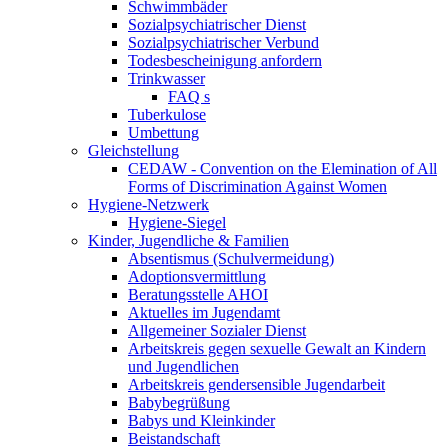
Schwimmbäder
Sozialpsychiatrischer Dienst
Sozialpsychiatrischer Verbund
Todesbescheinigung anfordern
Trinkwasser
FAQ s
Tuberkulose
Umbettung
Gleichstellung
CEDAW - Convention on the Elemination of All
Forms of Discrimination Against Women
Hygiene-Netzwerk
Hygiene-Siegel
Kinder, Jugendliche & Familien
Absentismus (Schulvermeidung)
Adoptionsvermittlung
Beratungsstelle AHOI
Aktuelles im Jugendamt
Allgemeiner Sozialer Dienst
Arbeitskreis gegen sexuelle Gewalt an Kindern
und Jugendlichen
Arbeitskreis gendersensible Jugendarbeit
Babybegrüßung
Babys und Kleinkinder
Beistandschaft