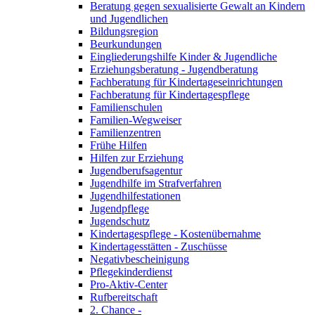
Beratung gegen sexualisierte Gewalt an Kindern
und Jugendlichen
Bildungsregion
Beurkundungen
Eingliederungshilfe Kinder & Jugendliche
Erziehungsberatung - Jugendberatung
Fachberatung für Kindertageseinrichtungen
Fachberatung für Kindertagespflege
Familienschulen
Familien-Wegweiser
Familienzentren
Frühe Hilfen
Hilfen zur Erziehung
Jugendberufsagentur
Jugendhilfe im Strafverfahren
Jugendhilfestationen
Jugendpflege
Jugendschutz
Kindertagespflege - Kostenübernahme
Kindertagesstätten - Zuschüsse
Negativbescheinigung
Pflegekinderdienst
Pro-Aktiv-Center
Rufbereitschaft
2. Chance -