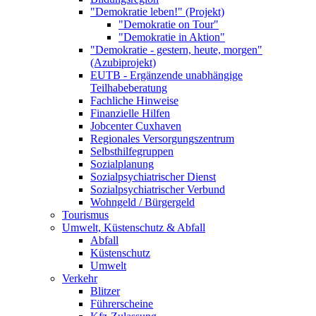
"Demokratie leben!" (Projekt)
"Demokratie on Tour"
"Demokratie in Aktion"
"Demokratie - gestern, heute, morgen"
(Azubiprojekt)
EUTB - Ergänzende unabhängige
Teilhabeberatung
Fachliche Hinweise
Finanzielle Hilfen
Jobcenter Cuxhaven
Regionales Versorgungszentrum
Selbsthilfegruppen
Sozialplanung
Sozialpsychiatrischer Dienst
Sozialpsychiatrischer Verbund
Wohngeld / Bürgergeld
Tourismus
Umwelt, Küstenschutz & Abfall
Abfall
Küstenschutz
Umwelt
Verkehr
Blitzer
Führerscheine