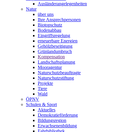
Ausländerangelegenheiten
Natur
über uns
Ihre Ansprechpersonen
Biotopschutz
Bodenabbau
Eingriffsregelung
erneuerbare Energien
Gehölzbeseitigung
Grünlandumbruch
Kompensation
Landschaftsplanung
Mooragentur
Naturschutzbeauftragte
Naturschutzstiftung
Projekte
Tiere
Wald
ÖPNV
Schulen & Sport
Aktuelles
Demokratieförderung
Bildungsregion
Erwachsenenbildung
Fahrbibliothek