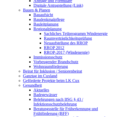
Anträge und Formulare
Digitale Antragstellung (Link)
Bauen & Planen
Bauaufsicht
Baudenkmalpflege
Bauleitplanung
Regionalplanung
Sachliches Teilprogramm Windenergie
Raumverträglichkeitsprüfung
Neuaufstellung des RROP
RROP 2012
RROP-2017 (Windenergie)
Immissionsschutz
Vorbeugender Brandschutz
Wohnraumförderung
Beirat für Inklusion / Seniorenbeirat
Ganztag im Cuxland
Geförderte Projekte beim LK Cux
Gesundheit
Aktuelles
Badegewässer
Belehrungen nach IfSG § 43 /
Infektionsschutzbelehrung
Beratungsstelle für Früherkennung und
Frühförderung (BFF)