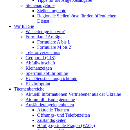
Tipps für die Angebotsabgabe
Stellenangebote
Stellenangebote
Regionale Stellenbörse für den öffentlichen
Dienst
Wir für Sie
Was erledige ich wo?
Formulare / Anträge
Formulare A bis L
Formulare M bis Z
Telefonverzeichnis
Geoportal (GIS)
Abfallwirtschaft
Kleinanzeigen
Sperrmüllabfuhr online
EU-Dienstleistungsrichtlinie
EU-Infopoint
Themenbereiche
Aktuell: Informationen Vertriebener aus der Ukraine
Atommüll - Endlagersuche
Ausländerangelegenheiten
Aktuelle Themen
Öffnungs- und Telefonzeiten
Zuständigkeiten
Häufig gestellte Fragen (FAQs)