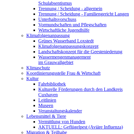
Schulabsentismus
Trennung / Scheidung - allgemein
Trennung / Scheidung - Familiengericht Langen
Unterhaltsvorschuss
Vormundschaften und Pflegschaften
Wirtschaftliche Jugendhilfe
Klimafolgenanpassung
Grünes Wasserband Loxstedt
Klimafolgenanpassungskonzept
Landschaftskonzept für die Geesteniederung
Wassermengenmanagement
im Grauwallgebiet
Klimaschutz
Koordinierungsstelle Frau & Wirtschaft
Kultur
Fahrbibliothek
Kulturelle Förderungen durch den Landkreis
Cuxhaven
Leitlinien
Museen
Veranstaltungskalender
Lebensmittel & Tiere
Vermittlung von Hunden
AKTUELL: Geflügelpest (Aviäre Influenza)
Migration & Teilhabe