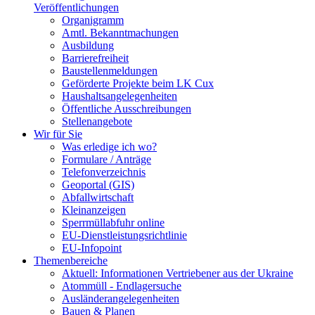
Veröffentlichungen
Organigramm
Amtl. Bekanntmachungen
Ausbildung
Barrierefreiheit
Baustellenmeldungen
Geförderte Projekte beim LK Cux
Haushaltsangelegenheiten
Öffentliche Ausschreibungen
Stellenangebote
Wir für Sie
Was erledige ich wo?
Formulare / Anträge
Telefonverzeichnis
Geoportal (GIS)
Abfallwirtschaft
Kleinanzeigen
Sperrmüllabfuhr online
EU-Dienstleistungsrichtlinie
EU-Infopoint
Themenbereiche
Aktuell: Informationen Vertriebener aus der Ukraine
Atommüll - Endlagersuche
Ausländerangelegenheiten
Bauen & Planen