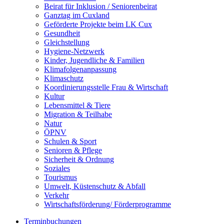
Beirat für Inklusion / Seniorenbeirat
Ganztag im Cuxland
Geförderte Projekte beim LK Cux
Gesundheit
Gleichstellung
Hygiene-Netzwerk
Kinder, Jugendliche & Familien
Klimafolgenanpassung
Klimaschutz
Koordinierungsstelle Frau & Wirtschaft
Kultur
Lebensmittel & Tiere
Migration & Teilhabe
Natur
ÖPNV
Schulen & Sport
Senioren & Pflege
Sicherheit & Ordnung
Soziales
Tourismus
Umwelt, Küstenschutz & Abfall
Verkehr
Wirtschaftsförderung/ Förderprogramme
Terminbuchungen