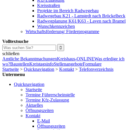
Kfz-Zulassung
Kreisstraßen
Projekte im Bereich Radwegebau
Radwegebau K21 - Lamstedt nach Bröckelbeck
Radwegplanung K61/K63 - Laven nach Bramel
Wunschkennzeichen
Wirtschaftsförderung/ Förderprogramme
Volltextsuche
schließen
Amtliche Bekanntmachungen
Kreishaus-ONLINE
Was erledige ich
wo?
Baustellen
Kreistagsinfo
Stellenangebote
Formulare
Startseite
>
Quicknavigation
>
Kontakt
>
Telefonverzeichnis
Untermenu
Quicknavigation
Startseite
Termine Führerscheinstelle
Termine Kfz-Zulassung
Aktuelles
Öffnungszeiten
Kontakt
E-Mail
Öffnungszeiten