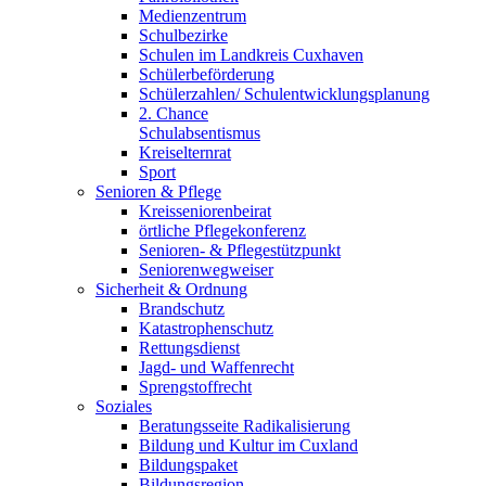
Medienzentrum
Schulbezirke
Schulen im Landkreis Cuxhaven
Schülerbeförderung
Schülerzahlen/ Schulentwicklungsplanung
2. Chance
Schulabsentismus
Kreiselternrat
Sport
Senioren & Pflege
Kreisseniorenbeirat
örtliche Pflegekonferenz
Senioren- & Pflegestützpunkt
Seniorenwegweiser
Sicherheit & Ordnung
Brandschutz
Katastrophenschutz
Rettungsdienst
Jagd- und Waffenrecht
Sprengstoffrecht
Soziales
Beratungsseite Radikalisierung
Bildung und Kultur im Cuxland
Bildungspaket
Bildungsregion