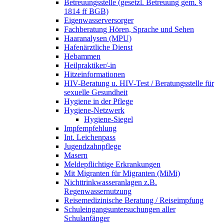
Betreuungsstelle (gesetzl. Betreuung gem. §
1814 ff BGB)
Eigenwasserversorger
Fachberatung Hören, Sprache und Sehen
Haaranalysen (MPU)
Hafenärztliche Dienst
Hebammen
Heilpraktiker/-in
Hitzeinformationen
HIV-Beratung u. HIV-Test / Beratungsstelle für
sexuelle Gesundheit
Hygiene in der Pflege
Hygiene-Netzwerk
Hygiene-Siegel
Impfempfehlung
Int. Leichenpass
Jugendzahnpflege
Masern
Meldepflichtige Erkrankungen
Mit Migranten für Migranten (MiMi)
Nichttrinkwasseranlagen z.B.
Regenwassernutzung
Reisemedizinische Beratung / Reiseimpfung
Schuleingangsuntersuchungen aller
Schulanfänger