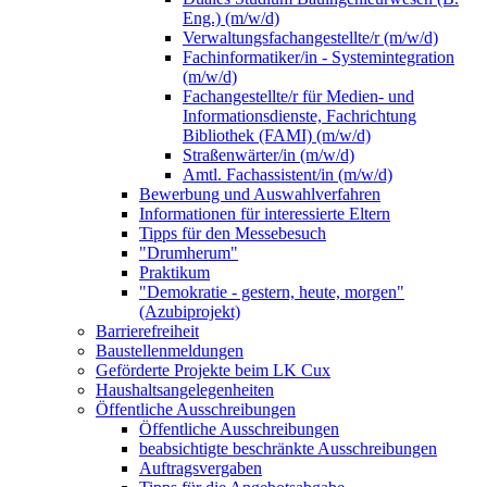
Eng.) (m/w/d)
Verwaltungsfachangestellte/r (m/w/d)
Fachinformatiker/in - Systemintegration
(m/w/d)
Fachangestellte/r für Medien- und
Informationsdienste, Fachrichtung
Bibliothek (FAMI) (m/w/d)
Straßenwärter/in (m/w/d)
Amtl. Fachassistent/in (m/w/d)
Bewerbung und Auswahlverfahren
Informationen für interessierte Eltern
Tipps für den Messebesuch
"Drumherum"
Praktikum
"Demokratie - gestern, heute, morgen"
(Azubiprojekt)
Barrierefreiheit
Baustellenmeldungen
Geförderte Projekte beim LK Cux
Haushaltsangelegenheiten
Öffentliche Ausschreibungen
Öffentliche Ausschreibungen
beabsichtigte beschränkte Ausschreibungen
Auftragsvergaben