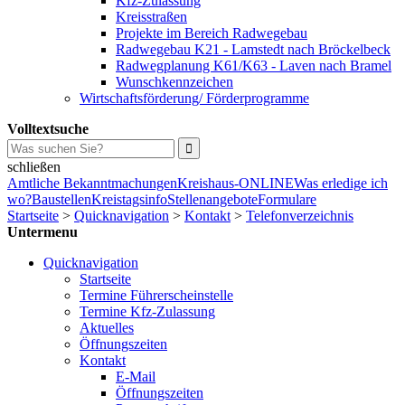
Kfz-Zulassung
Kreisstraßen
Projekte im Bereich Radwegebau
Radwegebau K21 - Lamstedt nach Bröckelbeck
Radwegplanung K61/K63 - Laven nach Bramel
Wunschkennzeichen
Wirtschaftsförderung/ Förderprogramme
Volltextsuche
schließen
Amtliche Bekanntmachungen
Kreishaus-ONLINE
Was erledige ich
wo?
Baustellen
Kreistagsinfo
Stellenangebote
Formulare
Startseite
>
Quicknavigation
>
Kontakt
>
Telefonverzeichnis
Untermenu
Quicknavigation
Startseite
Termine Führerscheinstelle
Termine Kfz-Zulassung
Aktuelles
Öffnungszeiten
Kontakt
E-Mail
Öffnungszeiten