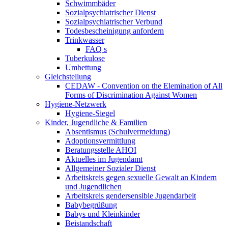
Schwimmbäder
Sozialpsychiatrischer Dienst
Sozialpsychiatrischer Verbund
Todesbescheinigung anfordern
Trinkwasser
FAQ s
Tuberkulose
Umbettung
Gleichstellung
CEDAW - Convention on the Elemination of All
Forms of Discrimination Against Women
Hygiene-Netzwerk
Hygiene-Siegel
Kinder, Jugendliche & Familien
Absentismus (Schulvermeidung)
Adoptionsvermittlung
Beratungsstelle AHOI
Aktuelles im Jugendamt
Allgemeiner Sozialer Dienst
Arbeitskreis gegen sexuelle Gewalt an Kindern
und Jugendlichen
Arbeitskreis gendersensible Jugendarbeit
Babybegrüßung
Babys und Kleinkinder
Beistandschaft