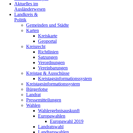
Aktuelles im
Ausländerwesen
Landkreis &
Politik
Gemeinden und Städte
Karten
Kreiskarte
Geoportal
Kreisrecht
Richtlinien
Satzungen
Verordnungen
Vereinbarungen
Kreistag & Ausschüsse
Kreistagsinformationssystem
Kreistagsinformationssystem
Bürgerlotse
Landrat
Pressemitteilungen
Wahlen
Wahlergebnisauskunft
Europawahlen
Europawahl 2019
Landratswahl
Landtagswahlen