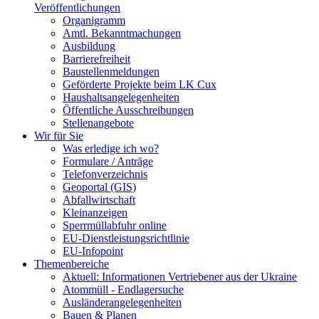
Veröffentlichungen
Organigramm
Amtl. Bekanntmachungen
Ausbildung
Barrierefreiheit
Baustellenmeldungen
Geförderte Projekte beim LK Cux
Haushaltsangelegenheiten
Öffentliche Ausschreibungen
Stellenangebote
Wir für Sie
Was erledige ich wo?
Formulare / Anträge
Telefonverzeichnis
Geoportal (GIS)
Abfallwirtschaft
Kleinanzeigen
Sperrmüllabfuhr online
EU-Dienstleistungsrichtlinie
EU-Infopoint
Themenbereiche
Aktuell: Informationen Vertriebener aus der Ukraine
Atommüll - Endlagersuche
Ausländerangelegenheiten
Bauen & Planen