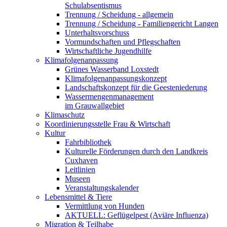
Schulabsentismus
Trennung / Scheidung - allgemein
Trennung / Scheidung - Familiengericht Langen
Unterhaltsvorschuss
Vormundschaften und Pflegschaften
Wirtschaftliche Jugendhilfe
Klimafolgenanpassung
Grünes Wasserband Loxstedt
Klimafolgenanpassungskonzept
Landschaftskonzept für die Geesteniederung
Wassermengenmanagement
im Grauwallgebiet
Klimaschutz
Koordinierungsstelle Frau & Wirtschaft
Kultur
Fahrbibliothek
Kulturelle Förderungen durch den Landkreis
Cuxhaven
Leitlinien
Museen
Veranstaltungskalender
Lebensmittel & Tiere
Vermittlung von Hunden
AKTUELL: Geflügelpest (Aviäre Influenza)
Migration & Teilhabe