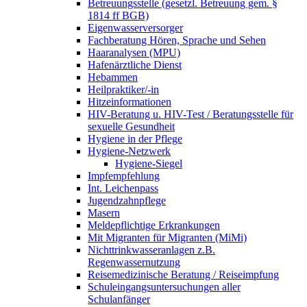
Betreuungsstelle (gesetzl. Betreuung gem. §
1814 ff BGB)
Eigenwasserversorger
Fachberatung Hören, Sprache und Sehen
Haaranalysen (MPU)
Hafenärztliche Dienst
Hebammen
Heilpraktiker/-in
Hitzeinformationen
HIV-Beratung u. HIV-Test / Beratungsstelle für
sexuelle Gesundheit
Hygiene in der Pflege
Hygiene-Netzwerk
Hygiene-Siegel
Impfempfehlung
Int. Leichenpass
Jugendzahnpflege
Masern
Meldepflichtige Erkrankungen
Mit Migranten für Migranten (MiMi)
Nichttrinkwasseranlagen z.B.
Regenwassernutzung
Reisemedizinische Beratung / Reiseimpfung
Schuleingangsuntersuchungen aller
Schulanfänger