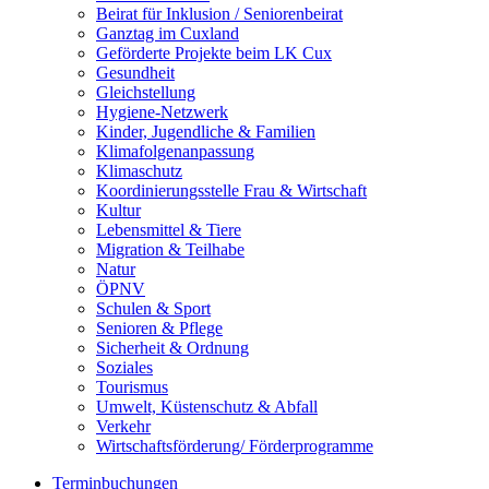
Beirat für Inklusion / Seniorenbeirat
Ganztag im Cuxland
Geförderte Projekte beim LK Cux
Gesundheit
Gleichstellung
Hygiene-Netzwerk
Kinder, Jugendliche & Familien
Klimafolgenanpassung
Klimaschutz
Koordinierungsstelle Frau & Wirtschaft
Kultur
Lebensmittel & Tiere
Migration & Teilhabe
Natur
ÖPNV
Schulen & Sport
Senioren & Pflege
Sicherheit & Ordnung
Soziales
Tourismus
Umwelt, Küstenschutz & Abfall
Verkehr
Wirtschaftsförderung/ Förderprogramme
Terminbuchungen