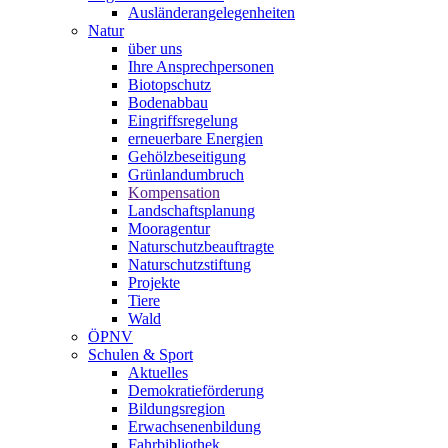
Ausländerangelegenheiten
Natur
über uns
Ihre Ansprechpersonen
Biotopschutz
Bodenabbau
Eingriffsregelung
erneuerbare Energien
Gehölzbeseitigung
Grünlandumbruch
Kompensation
Landschaftsplanung
Mooragentur
Naturschutzbeauftragte
Naturschutzstiftung
Projekte
Tiere
Wald
ÖPNV
Schulen & Sport
Aktuelles
Demokratieförderung
Bildungsregion
Erwachsenenbildung
Fahrbibliothek