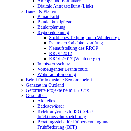
Anträge und Formulare
Digitale Antragstellung (Link)
Bauen & Planen
Bauaufsicht
Baudenkmalpflege
Bauleitplanung
Regionalplanung
Sachliches Teilprogramm Windenergie
Raumverträglichkeitsprüfung
Neuaufstellung des RROP
RROP 2012
RROP-2017 (Windenergie)
Immissionsschutz
Vorbeugender Brandschutz
Wohnraumförderung
Beirat für Inklusion / Seniorenbeirat
Ganztag im Cuxland
Geförderte Projekte beim LK Cux
Gesundheit
Aktuelles
Badegewässer
Belehrungen nach IfSG § 43 /
Infektionsschutzbelehrung
Beratungsstelle für Früherkennung und
Frühförderung (BFF)