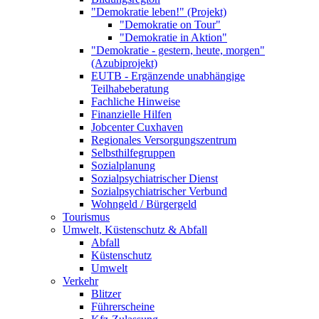
"Demokratie leben!" (Projekt)
"Demokratie on Tour"
"Demokratie in Aktion"
"Demokratie - gestern, heute, morgen"
(Azubiprojekt)
EUTB - Ergänzende unabhängige
Teilhabeberatung
Fachliche Hinweise
Finanzielle Hilfen
Jobcenter Cuxhaven
Regionales Versorgungszentrum
Selbsthilfegruppen
Sozialplanung
Sozialpsychiatrischer Dienst
Sozialpsychiatrischer Verbund
Wohngeld / Bürgergeld
Tourismus
Umwelt, Küstenschutz & Abfall
Abfall
Küstenschutz
Umwelt
Verkehr
Blitzer
Führerscheine