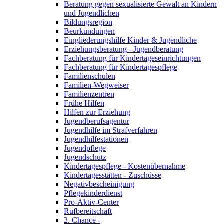
Beratung gegen sexualisierte Gewalt an Kindern
und Jugendlichen
Bildungsregion
Beurkundungen
Eingliederungshilfe Kinder & Jugendliche
Erziehungsberatung - Jugendberatung
Fachberatung für Kindertageseinrichtungen
Fachberatung für Kindertagespflege
Familienschulen
Familien-Wegweiser
Familienzentren
Frühe Hilfen
Hilfen zur Erziehung
Jugendberufsagentur
Jugendhilfe im Strafverfahren
Jugendhilfestationen
Jugendpflege
Jugendschutz
Kindertagespflege - Kostenübernahme
Kindertagesstätten - Zuschüsse
Negativbescheinigung
Pflegekinderdienst
Pro-Aktiv-Center
Rufbereitschaft
2. Chance -