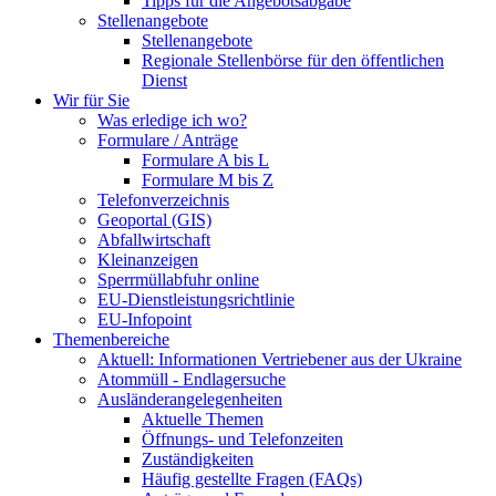
Tipps für die Angebotsabgabe
Stellenangebote
Stellenangebote
Regionale Stellenbörse für den öffentlichen
Dienst
Wir für Sie
Was erledige ich wo?
Formulare / Anträge
Formulare A bis L
Formulare M bis Z
Telefonverzeichnis
Geoportal (GIS)
Abfallwirtschaft
Kleinanzeigen
Sperrmüllabfuhr online
EU-Dienstleistungsrichtlinie
EU-Infopoint
Themenbereiche
Aktuell: Informationen Vertriebener aus der Ukraine
Atommüll - Endlagersuche
Ausländerangelegenheiten
Aktuelle Themen
Öffnungs- und Telefonzeiten
Zuständigkeiten
Häufig gestellte Fragen (FAQs)