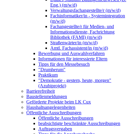
Eng.) (m/w/d)
Verwaltungsfachangestellte/r (m/w/d)
Fachinformatiker/in - Systemintegration
(m/w/d)
Fachangestellte/r für Medien- und
Informationsdienste, Fachrichtung
Bibliothek (FAMI) (m/w/d)
Straßenwärter/in (m/w/d)
Amtl. Fachassistent/in (m/w/d)
Bewerbung und Auswahlverfahren
Informationen für interessierte Eltern
Tipps für den Messebesuch
"Drumherum"
Praktikum
"Demokratie - gestern, heute, morgen"
(Azubiprojekt)
Barrierefreiheit
Baustellenmeldungen
Geförderte Projekte beim LK Cux
Haushaltsangelegenheiten
Öffentliche Ausschreibungen
Öffentliche Ausschreibungen
beabsichtigte beschränkte Ausschreibungen
Auftragsvergaben