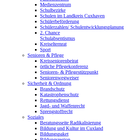
Medienzentrum
Schulbezirke
Schulen im Landkreis Cuxhaven
Schülerbeförderung
Schülerzahlen/ Schulentwicklungsplanung
2. Chance
Schulabsentismus
Kreiselternrat
Sport
Senioren & Pflege
Kreisseniorenbeirat
örtliche Pflegekonferenz
Senioren- & Pflegestützpunkt
Seniorenwegweiser
Sicherheit & Ordnung
Brandschutz
Katastrophenschutz
Rettungsdienst
Jagd- und Waffenrecht
Sprengstoffrecht
Soziales
Beratungsseite Radikalisierung
Bildung und Kultur im Cuxland
Bildungspaket
Bildungsregion