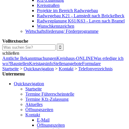
Kfz-Zulassung
Kreisstraßen
Projekte im Bereich Radwegebau
Radwegebau K21 - Lamstedt nach Bröckelbeck
Radwegplanung K61/K63 - Laven nach Bramel
Wunschkennzeichen
Wirtschaftsförderung/ Förderprogramme
Volltextsuche
schließen
Amtliche Bekanntmachungen
Kreishaus-ONLINE
Was erledige ich
wo?
Baustellen
Kreistagsinfo
Stellenangebote
Formulare
Startseite
>
Quicknavigation
>
Kontakt
>
Telefonverzeichnis
Untermenu
Quicknavigation
Startseite
Termine Führerscheinstelle
Termine Kfz-Zulassung
Aktuelles
Öffnungszeiten
Kontakt
E-Mail
Öffnungszeiten