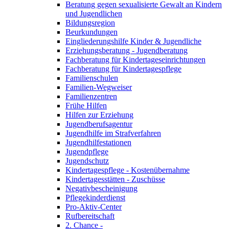
Beratung gegen sexualisierte Gewalt an Kindern
und Jugendlichen
Bildungsregion
Beurkundungen
Eingliederungshilfe Kinder & Jugendliche
Erziehungsberatung - Jugendberatung
Fachberatung für Kindertageseinrichtungen
Fachberatung für Kindertagespflege
Familienschulen
Familien-Wegweiser
Familienzentren
Frühe Hilfen
Hilfen zur Erziehung
Jugendberufsagentur
Jugendhilfe im Strafverfahren
Jugendhilfestationen
Jugendpflege
Jugendschutz
Kindertagespflege - Kostenübernahme
Kindertagesstätten - Zuschüsse
Negativbescheinigung
Pflegekinderdienst
Pro-Aktiv-Center
Rufbereitschaft
2. Chance -