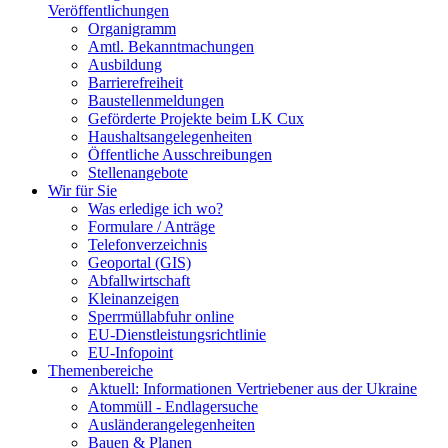
Veröffentlichungen
Organigramm
Amtl. Bekanntmachungen
Ausbildung
Barrierefreiheit
Baustellenmeldungen
Geförderte Projekte beim LK Cux
Haushaltsangelegenheiten
Öffentliche Ausschreibungen
Stellenangebote
Wir für Sie
Was erledige ich wo?
Formulare / Anträge
Telefonverzeichnis
Geoportal (GIS)
Abfallwirtschaft
Kleinanzeigen
Sperrmüllabfuhr online
EU-Dienstleistungsrichtlinie
EU-Infopoint
Themenbereiche
Aktuell: Informationen Vertriebener aus der Ukraine
Atommüll - Endlagersuche
Ausländerangelegenheiten
Bauen & Planen