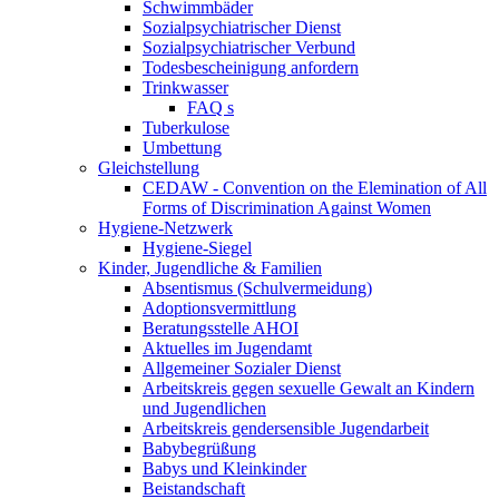
Schwimmbäder
Sozialpsychiatrischer Dienst
Sozialpsychiatrischer Verbund
Todesbescheinigung anfordern
Trinkwasser
FAQ s
Tuberkulose
Umbettung
Gleichstellung
CEDAW - Convention on the Elemination of All
Forms of Discrimination Against Women
Hygiene-Netzwerk
Hygiene-Siegel
Kinder, Jugendliche & Familien
Absentismus (Schulvermeidung)
Adoptionsvermittlung
Beratungsstelle AHOI
Aktuelles im Jugendamt
Allgemeiner Sozialer Dienst
Arbeitskreis gegen sexuelle Gewalt an Kindern
und Jugendlichen
Arbeitskreis gendersensible Jugendarbeit
Babybegrüßung
Babys und Kleinkinder
Beistandschaft