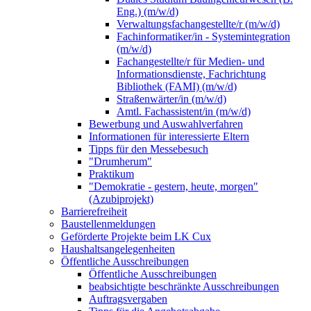
Eng.) (m/w/d)
Verwaltungsfachangestellte/r (m/w/d)
Fachinformatiker/in - Systemintegration
(m/w/d)
Fachangestellte/r für Medien- und
Informationsdienste, Fachrichtung
Bibliothek (FAMI) (m/w/d)
Straßenwärter/in (m/w/d)
Amtl. Fachassistent/in (m/w/d)
Bewerbung und Auswahlverfahren
Informationen für interessierte Eltern
Tipps für den Messebesuch
"Drumherum"
Praktikum
"Demokratie - gestern, heute, morgen"
(Azubiprojekt)
Barrierefreiheit
Baustellenmeldungen
Geförderte Projekte beim LK Cux
Haushaltsangelegenheiten
Öffentliche Ausschreibungen
Öffentliche Ausschreibungen
beabsichtigte beschränkte Ausschreibungen
Auftragsvergaben