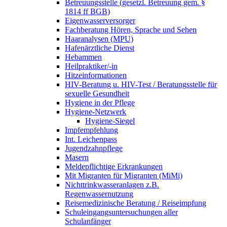
Betreuungsstelle (gesetzl. Betreuung gem. §
1814 ff BGB)
Eigenwasserversorger
Fachberatung Hören, Sprache und Sehen
Haaranalysen (MPU)
Hafenärztliche Dienst
Hebammen
Heilpraktiker/-in
Hitzeinformationen
HIV-Beratung u. HIV-Test / Beratungsstelle für
sexuelle Gesundheit
Hygiene in der Pflege
Hygiene-Netzwerk
Hygiene-Siegel
Impfempfehlung
Int. Leichenpass
Jugendzahnpflege
Masern
Meldepflichtige Erkrankungen
Mit Migranten für Migranten (MiMi)
Nichttrinkwasseranlagen z.B.
Regenwassernutzung
Reisemedizinische Beratung / Reiseimpfung
Schuleingangsuntersuchungen aller
Schulanfänger