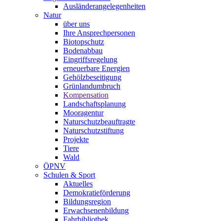
Ausländerangelegenheiten
Natur
über uns
Ihre Ansprechpersonen
Biotopschutz
Bodenabbau
Eingriffsregelung
erneuerbare Energien
Gehölzbeseitigung
Grünlandumbruch
Kompensation
Landschaftsplanung
Mooragentur
Naturschutzbeauftragte
Naturschutzstiftung
Projekte
Tiere
Wald
ÖPNV
Schulen & Sport
Aktuelles
Demokratieförderung
Bildungsregion
Erwachsenenbildung
Fahrbibliothek