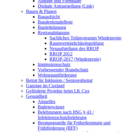
Anträge und Formulare
Digitale Antragstellung (Link)
Bauen & Planen
Bauaufsicht
Baudenkmalpflege
Bauleitplanung
Regionalplanung
Sachliches Teilprogramm Windenergie
Raumverträglichkeitsprüfung
Neuaufstellung des RROP
RROP 2012
RROP-2017 (Windenergie)
Immissionsschutz
Vorbeugender Brandschutz
Wohnraumförderung
Beirat für Inklusion / Seniorenbeirat
Ganztag im Cuxland
Geförderte Projekte beim LK Cux
Gesundheit
Aktuelles
Badegewässer
Belehrungen nach IfSG § 43 /
Infektionsschutzbelehrung
Beratungsstelle für Früherkennung und
Frühförderung (BFF)