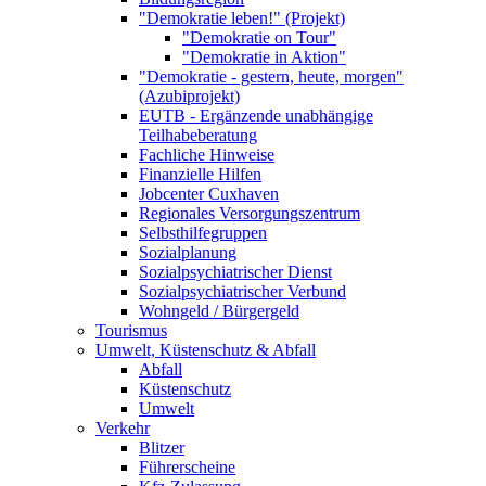
"Demokratie leben!" (Projekt)
"Demokratie on Tour"
"Demokratie in Aktion"
"Demokratie - gestern, heute, morgen"
(Azubiprojekt)
EUTB - Ergänzende unabhängige
Teilhabeberatung
Fachliche Hinweise
Finanzielle Hilfen
Jobcenter Cuxhaven
Regionales Versorgungszentrum
Selbsthilfegruppen
Sozialplanung
Sozialpsychiatrischer Dienst
Sozialpsychiatrischer Verbund
Wohngeld / Bürgergeld
Tourismus
Umwelt, Küstenschutz & Abfall
Abfall
Küstenschutz
Umwelt
Verkehr
Blitzer
Führerscheine