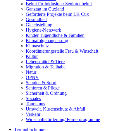
Beirat für Inklusion / Seniorenbeirat
Ganztag im Cuxland
Geförderte Projekte beim LK Cux
Gesundheit
Gleichstellung
Hygiene-Netzwerk
Kinder, Jugendliche & Familien
Klimafolgenanpassung
Klimaschutz
Koordinierungsstelle Frau & Wirtschaft
Kultur
Lebensmittel & Tiere
Migration & Teilhabe
Natur
ÖPNV
Schulen & Sport
Senioren & Pflege
Sicherheit & Ordnung
Soziales
Tourismus
Umwelt, Küstenschutz & Abfall
Verkehr
Wirtschaftsförderung/ Förderprogramme
Terminbuchungen