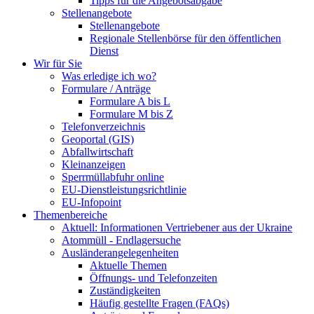
Tipps für die Angebotsabgabe
Stellenangebote
Stellenangebote
Regionale Stellenbörse für den öffentlichen
Dienst
Wir für Sie
Was erledige ich wo?
Formulare / Anträge
Formulare A bis L
Formulare M bis Z
Telefonverzeichnis
Geoportal (GIS)
Abfallwirtschaft
Kleinanzeigen
Sperrmüllabfuhr online
EU-Dienstleistungsrichtlinie
EU-Infopoint
Themenbereiche
Aktuell: Informationen Vertriebener aus der Ukraine
Atommüll - Endlagersuche
Ausländerangelegenheiten
Aktuelle Themen
Öffnungs- und Telefonzeiten
Zuständigkeiten
Häufig gestellte Fragen (FAQs)