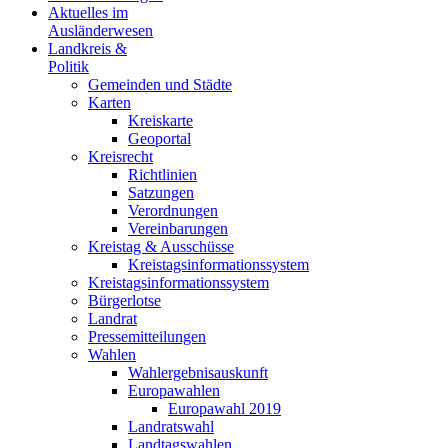
Aktuelles im
Ausländerwesen
Landkreis &
Politik
Gemeinden und Städte
Karten
Kreiskarte
Geoportal
Kreisrecht
Richtlinien
Satzungen
Verordnungen
Vereinbarungen
Kreistag & Ausschüsse
Kreistagsinformationssystem
Kreistagsinformationssystem
Bürgerlotse
Landrat
Pressemitteilungen
Wahlen
Wahlergebnisauskunft
Europawahlen
Europawahl 2019
Landratswahl
Landtagswahlen