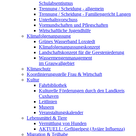
Schulabsentismus
Trennung / Scheidung - allgemein
Trennung / Scheidung - Familiengericht Langen
Unterhaltsvorschuss
Vormundschaften und Pflegschaften
Wirtschaftliche Jugendhilfe
Klimafolgenanpassung
Grünes Wasserband Loxstedt
Klimafolgenanpassungskonzept
Landschaftskonzept für die Geesteniederung
Wassermengenmanagement
im Grauwallgebiet
Klimaschutz
Koordinierungsstelle Frau & Wirtschaft
Kultur
Fahrbibliothek
Kulturelle Förderungen durch den Landkreis
Cuxhaven
Leitlinien
Museen
Veranstaltungskalender
Lebensmittel & Tiere
Vermittlung von Hunden
AKTUELL: Geflügelpest (Aviäre Influenza)
Migration & Teilhabe