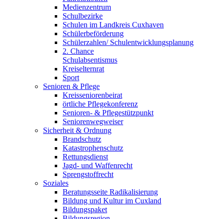
Medienzentrum
Schulbezirke
Schulen im Landkreis Cuxhaven
Schülerbeförderung
Schülerzahlen/ Schulentwicklungsplanung
2. Chance
Schulabsentismus
Kreiselternrat
Sport
Senioren & Pflege
Kreisseniorenbeirat
örtliche Pflegekonferenz
Senioren- & Pflegestützpunkt
Seniorenwegweiser
Sicherheit & Ordnung
Brandschutz
Katastrophenschutz
Rettungsdienst
Jagd- und Waffenrecht
Sprengstoffrecht
Soziales
Beratungsseite Radikalisierung
Bildung und Kultur im Cuxland
Bildungspaket
Bildungsregion