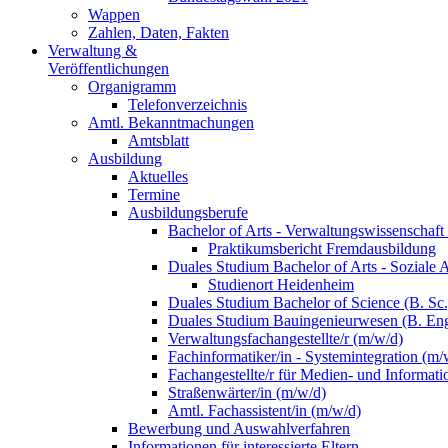
Wappen
Zahlen, Daten, Fakten
Verwaltung &
Veröffentlichungen
Organigramm
Telefonverzeichnis
Amtl. Bekanntmachungen
Amtsblatt
Ausbildung
Aktuelles
Termine
Ausbildungsberufe
Bachelor of Arts - Verwaltungswissenschaft
Praktikumsbericht Fremdausbildung
Duales Studium Bachelor of Arts - Soziale 
Studienort Heidenheim
Duales Studium Bachelor of Science (B. S
Duales Studium Bauingenieurwesen (B. Eng
Verwaltungsfachangestellte/r (m/w/d)
Fachinformatiker/in - Systemintegration (m/
Fachangestellte/r für Medien- und Informat
Straßenwärter/in (m/w/d)
Amtl. Fachassistent/in (m/w/d)
Bewerbung und Auswahlverfahren
Informationen für interessierte Eltern