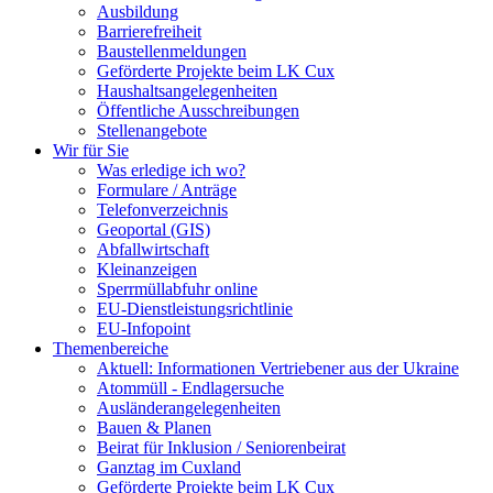
Ausbildung
Barrierefreiheit
Baustellenmeldungen
Geförderte Projekte beim LK Cux
Haushaltsangelegenheiten
Öffentliche Ausschreibungen
Stellenangebote
Wir für Sie
Was erledige ich wo?
Formulare / Anträge
Telefonverzeichnis
Geoportal (GIS)
Abfallwirtschaft
Kleinanzeigen
Sperrmüllabfuhr online
EU-Dienstleistungsrichtlinie
EU-Infopoint
Themenbereiche
Aktuell: Informationen Vertriebener aus der Ukraine
Atommüll - Endlagersuche
Ausländerangelegenheiten
Bauen & Planen
Beirat für Inklusion / Seniorenbeirat
Ganztag im Cuxland
Geförderte Projekte beim LK Cux