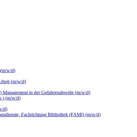
 (m/w/d)
Arbeit (m/w/d)
c.) Management in der Gefahrenabwehr (m/w/d)
.) (m/w/d)
w/d)
ionsdienste, Fachrichtung Bibliothek (FAMI) (m/w/d)