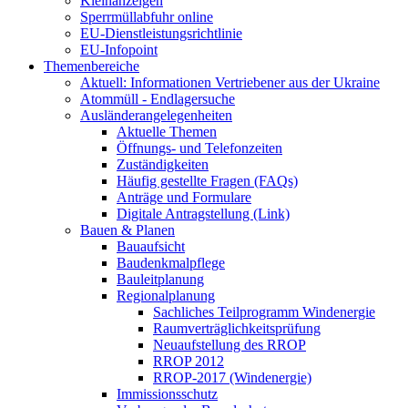
Kleinanzeigen
Sperrmüllabfuhr online
EU-Dienstleistungsrichtlinie
EU-Infopoint
Themenbereiche
Aktuell: Informationen Vertriebener aus der Ukraine
Atommüll - Endlagersuche
Ausländerangelegenheiten
Aktuelle Themen
Öffnungs- und Telefonzeiten
Zuständigkeiten
Häufig gestellte Fragen (FAQs)
Anträge und Formulare
Digitale Antragstellung (Link)
Bauen & Planen
Bauaufsicht
Baudenkmalpflege
Bauleitplanung
Regionalplanung
Sachliches Teilprogramm Windenergie
Raumverträglichkeitsprüfung
Neuaufstellung des RROP
RROP 2012
RROP-2017 (Windenergie)
Immissionsschutz