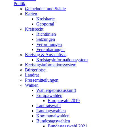
Politik
Gemeinden und Städte
Karten
Kreiskarte
Geoportal
Kreisrecht
Richtlinien
Satzungen
Verordnungen
Vereinbarungen
Kreistag & Ausschüsse
Kreistagsinformationssystem
Kreistagsinformationssystem
Bürgerlotse
Landrat
Pressemitteilungen
Wahlen
Wahlergebnisauskunft
Europawahlen
Europawahl 2019
Landratswahl
Landtagswahlen
Kommunalwahlen
Bundestagswahlen
Bundestagswahl 2021