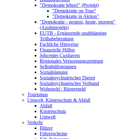
"Demokratie leben!" (Projekt)
"Demokratie on Tour"
"Demokratie in Aktion"
"Demokratie - gestern, heute, morgen"
(Azubiprojekt)
EUTB - Ergänzende unabhängige
Teilhabeberatung
Fachliche Hinweise
Finanzielle Hilfen
Jobcenter Cuxhaven
Regionales Versorgungszentrum
Selbsthilfegruppen
Sozialplanung
Sozialpsychiatrischer Dienst
Sozialpsychiatrischer Verbund
Wohngeld / Bürgergeld
Tourismus
Umwelt, Küstenschutz & Abfall
Abfall
Küstenschutz
Umwelt
Verkehr
Blitzer
Führerscheine