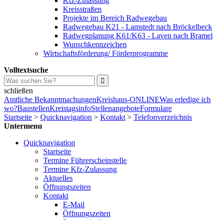
Kfz-Zulassung
Kreisstraßen
Projekte im Bereich Radwegebau
Radwegebau K21 - Lamstedt nach Bröckelbeck
Radwegplanung K61/K63 - Laven nach Bramel
Wunschkennzeichen
Wirtschaftsförderung/ Förderprogramme
Volltextsuche
schließen
Amtliche Bekanntmachungen
Kreishaus-ONLINE
Was erledige ich
wo?
Baustellen
Kreistagsinfo
Stellenangebote
Formulare
Startseite
>
Quicknavigation
>
Kontakt
>
Telefonverzeichnis
Untermenu
Quicknavigation
Startseite
Termine Führerscheinstelle
Termine Kfz-Zulassung
Aktuelles
Öffnungszeiten
Kontakt
E-Mail
Öffnungszeiten