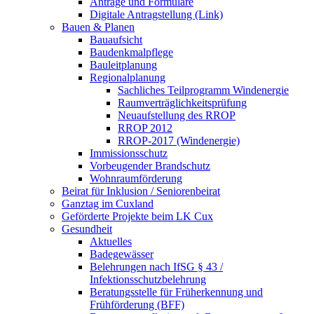
Anträge und Formulare
Digitale Antragstellung (Link)
Bauen & Planen
Bauaufsicht
Baudenkmalpflege
Bauleitplanung
Regionalplanung
Sachliches Teilprogramm Windenergie
Raumverträglichkeitsprüfung
Neuaufstellung des RROP
RROP 2012
RROP-2017 (Windenergie)
Immissionsschutz
Vorbeugender Brandschutz
Wohnraumförderung
Beirat für Inklusion / Seniorenbeirat
Ganztag im Cuxland
Geförderte Projekte beim LK Cux
Gesundheit
Aktuelles
Badegewässer
Belehrungen nach IfSG § 43 /
Infektionsschutzbelehrung
Beratungsstelle für Früherkennung und
Frühförderung (BFF)