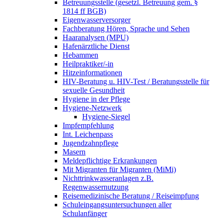
Betreuungsstelle (gesetzl. Betreuung gem. §
1814 ff BGB)
Eigenwasserversorger
Fachberatung Hören, Sprache und Sehen
Haaranalysen (MPU)
Hafenärztliche Dienst
Hebammen
Heilpraktiker/-in
Hitzeinformationen
HIV-Beratung u. HIV-Test / Beratungsstelle für
sexuelle Gesundheit
Hygiene in der Pflege
Hygiene-Netzwerk
Hygiene-Siegel
Impfempfehlung
Int. Leichenpass
Jugendzahnpflege
Masern
Meldepflichtige Erkrankungen
Mit Migranten für Migranten (MiMi)
Nichttrinkwasseranlagen z.B.
Regenwassernutzung
Reisemedizinische Beratung / Reiseimpfung
Schuleingangsuntersuchungen aller
Schulanfänger