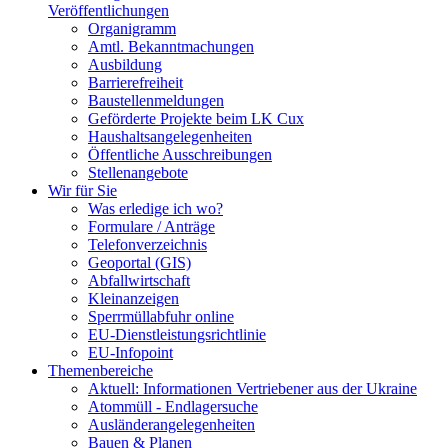
Veröffentlichungen
Organigramm
Amtl. Bekanntmachungen
Ausbildung
Barrierefreiheit
Baustellenmeldungen
Geförderte Projekte beim LK Cux
Haushaltsangelegenheiten
Öffentliche Ausschreibungen
Stellenangebote
Wir für Sie
Was erledige ich wo?
Formulare / Anträge
Telefonverzeichnis
Geoportal (GIS)
Abfallwirtschaft
Kleinanzeigen
Sperrmüllabfuhr online
EU-Dienstleistungsrichtlinie
EU-Infopoint
Themenbereiche
Aktuell: Informationen Vertriebener aus der Ukraine
Atommüll - Endlagersuche
Ausländerangelegenheiten
Bauen & Planen