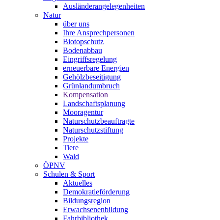
Ausländerangelegenheiten
Natur
über uns
Ihre Ansprechpersonen
Biotopschutz
Bodenabbau
Eingriffsregelung
erneuerbare Energien
Gehölzbeseitigung
Grünlandumbruch
Kompensation
Landschaftsplanung
Mooragentur
Naturschutzbeauftragte
Naturschutzstiftung
Projekte
Tiere
Wald
ÖPNV
Schulen & Sport
Aktuelles
Demokratieförderung
Bildungsregion
Erwachsenenbildung
Fahrbibliothek