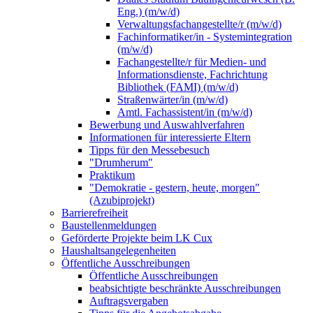
Eng.) (m/w/d)
Verwaltungsfachangestellte/r (m/w/d)
Fachinformatiker/in - Systemintegration
(m/w/d)
Fachangestellte/r für Medien- und
Informationsdienste, Fachrichtung
Bibliothek (FAMI) (m/w/d)
Straßenwärter/in (m/w/d)
Amtl. Fachassistent/in (m/w/d)
Bewerbung und Auswahlverfahren
Informationen für interessierte Eltern
Tipps für den Messebesuch
"Drumherum"
Praktikum
"Demokratie - gestern, heute, morgen"
(Azubiprojekt)
Barrierefreiheit
Baustellenmeldungen
Geförderte Projekte beim LK Cux
Haushaltsangelegenheiten
Öffentliche Ausschreibungen
Öffentliche Ausschreibungen
beabsichtigte beschränkte Ausschreibungen
Auftragsvergaben