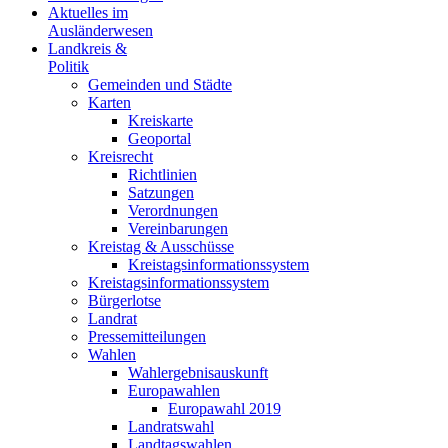
Aktuelles im
Ausländerwesen
Landkreis &
Politik
Gemeinden und Städte
Karten
Kreiskarte
Geoportal
Kreisrecht
Richtlinien
Satzungen
Verordnungen
Vereinbarungen
Kreistag & Ausschüsse
Kreistagsinformationssystem
Kreistagsinformationssystem
Bürgerlotse
Landrat
Pressemitteilungen
Wahlen
Wahlergebnisauskunft
Europawahlen
Europawahl 2019
Landratswahl
Landtagswahlen