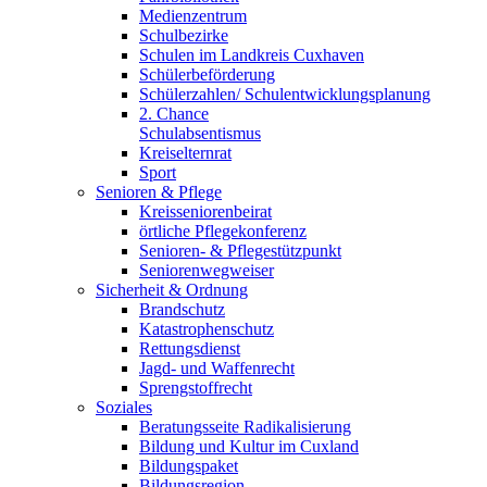
Medienzentrum
Schulbezirke
Schulen im Landkreis Cuxhaven
Schülerbeförderung
Schülerzahlen/ Schulentwicklungsplanung
2. Chance
Schulabsentismus
Kreiselternrat
Sport
Senioren & Pflege
Kreisseniorenbeirat
örtliche Pflegekonferenz
Senioren- & Pflegestützpunkt
Seniorenwegweiser
Sicherheit & Ordnung
Brandschutz
Katastrophenschutz
Rettungsdienst
Jagd- und Waffenrecht
Sprengstoffrecht
Soziales
Beratungsseite Radikalisierung
Bildung und Kultur im Cuxland
Bildungspaket
Bildungsregion