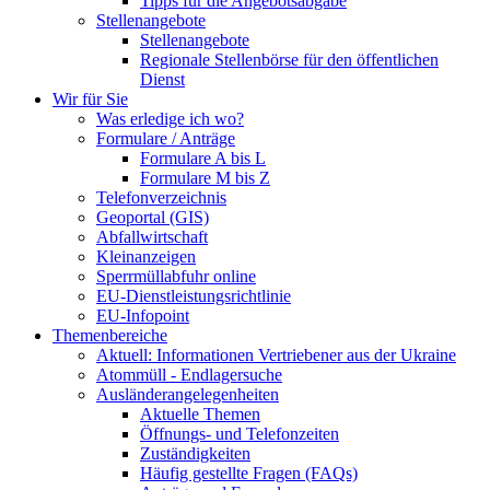
Tipps für die Angebotsabgabe
Stellenangebote
Stellenangebote
Regionale Stellenbörse für den öffentlichen
Dienst
Wir für Sie
Was erledige ich wo?
Formulare / Anträge
Formulare A bis L
Formulare M bis Z
Telefonverzeichnis
Geoportal (GIS)
Abfallwirtschaft
Kleinanzeigen
Sperrmüllabfuhr online
EU-Dienstleistungsrichtlinie
EU-Infopoint
Themenbereiche
Aktuell: Informationen Vertriebener aus der Ukraine
Atommüll - Endlagersuche
Ausländerangelegenheiten
Aktuelle Themen
Öffnungs- und Telefonzeiten
Zuständigkeiten
Häufig gestellte Fragen (FAQs)