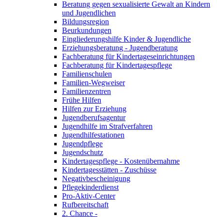
Beratung gegen sexualisierte Gewalt an Kindern
und Jugendlichen
Bildungsregion
Beurkundungen
Eingliederungshilfe Kinder & Jugendliche
Erziehungsberatung - Jugendberatung
Fachberatung für Kindertageseinrichtungen
Fachberatung für Kindertagespflege
Familienschulen
Familien-Wegweiser
Familienzentren
Frühe Hilfen
Hilfen zur Erziehung
Jugendberufsagentur
Jugendhilfe im Strafverfahren
Jugendhilfestationen
Jugendpflege
Jugendschutz
Kindertagespflege - Kostenübernahme
Kindertagesstätten - Zuschüsse
Negativbescheinigung
Pflegekinderdienst
Pro-Aktiv-Center
Rufbereitschaft
2. Chance -