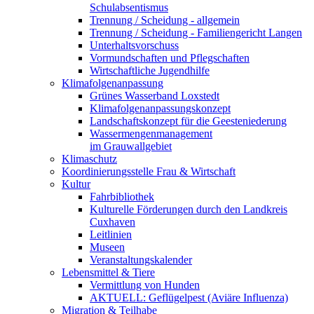
Schulabsentismus
Trennung / Scheidung - allgemein
Trennung / Scheidung - Familiengericht Langen
Unterhaltsvorschuss
Vormundschaften und Pflegschaften
Wirtschaftliche Jugendhilfe
Klimafolgenanpassung
Grünes Wasserband Loxstedt
Klimafolgenanpassungskonzept
Landschaftskonzept für die Geesteniederung
Wassermengenmanagement
im Grauwallgebiet
Klimaschutz
Koordinierungsstelle Frau & Wirtschaft
Kultur
Fahrbibliothek
Kulturelle Förderungen durch den Landkreis
Cuxhaven
Leitlinien
Museen
Veranstaltungskalender
Lebensmittel & Tiere
Vermittlung von Hunden
AKTUELL: Geflügelpest (Aviäre Influenza)
Migration & Teilhabe