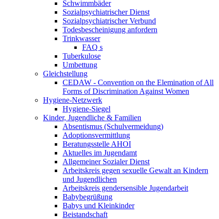
Schwimmbäder
Sozialpsychiatrischer Dienst
Sozialpsychiatrischer Verbund
Todesbescheinigung anfordern
Trinkwasser
FAQ s
Tuberkulose
Umbettung
Gleichstellung
CEDAW - Convention on the Elemination of All
Forms of Discrimination Against Women
Hygiene-Netzwerk
Hygiene-Siegel
Kinder, Jugendliche & Familien
Absentismus (Schulvermeidung)
Adoptionsvermittlung
Beratungsstelle AHOI
Aktuelles im Jugendamt
Allgemeiner Sozialer Dienst
Arbeitskreis gegen sexuelle Gewalt an Kindern
und Jugendlichen
Arbeitskreis gendersensible Jugendarbeit
Babybegrüßung
Babys und Kleinkinder
Beistandschaft