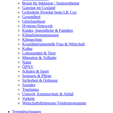
Beirat für Inklusion / Seniorenbeirat
Ganztag im Cuxland
Geförderte Projekte beim LK Cux
Gesundheit
Gleichstellung
Hygiene-Netzwerk
Kinder, Jugendliche & Familien
Klimafolgenanpassung
Klimaschutz
Koordinierungsstelle Frau & Wirtschaft
Kultur
Lebensmittel & Tiere
Migration & Teilhabe
Natur
ÖPNV
Schulen & Sport
Senioren & Pflege
Sicherheit & Ordnung
Soziales
Tourismus
Umwelt, Küstenschutz & Abfall
Verkehr
Wirtschaftsförderung/ Förderprogramme
Terminbuchungen