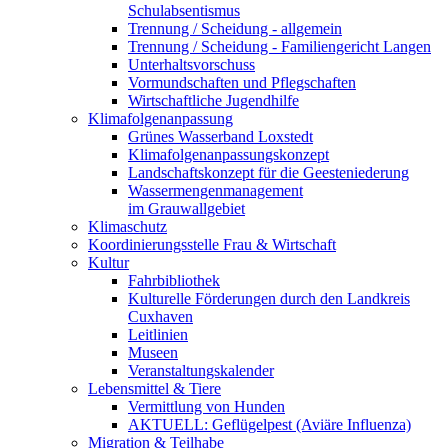
Schulabsentismus
Trennung / Scheidung - allgemein
Trennung / Scheidung - Familiengericht Langen
Unterhaltsvorschuss
Vormundschaften und Pflegschaften
Wirtschaftliche Jugendhilfe
Klimafolgenanpassung
Grünes Wasserband Loxstedt
Klimafolgenanpassungskonzept
Landschaftskonzept für die Geesteniederung
Wassermengenmanagement
im Grauwallgebiet
Klimaschutz
Koordinierungsstelle Frau & Wirtschaft
Kultur
Fahrbibliothek
Kulturelle Förderungen durch den Landkreis
Cuxhaven
Leitlinien
Museen
Veranstaltungskalender
Lebensmittel & Tiere
Vermittlung von Hunden
AKTUELL: Geflügelpest (Aviäre Influenza)
Migration & Teilhabe