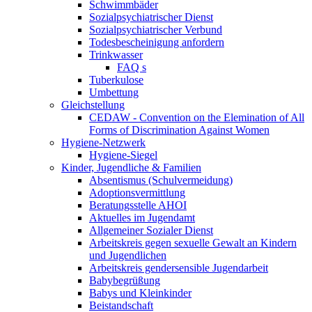
Schwimmbäder
Sozialpsychiatrischer Dienst
Sozialpsychiatrischer Verbund
Todesbescheinigung anfordern
Trinkwasser
FAQ s
Tuberkulose
Umbettung
Gleichstellung
CEDAW - Convention on the Elemination of All
Forms of Discrimination Against Women
Hygiene-Netzwerk
Hygiene-Siegel
Kinder, Jugendliche & Familien
Absentismus (Schulvermeidung)
Adoptionsvermittlung
Beratungsstelle AHOI
Aktuelles im Jugendamt
Allgemeiner Sozialer Dienst
Arbeitskreis gegen sexuelle Gewalt an Kindern
und Jugendlichen
Arbeitskreis gendersensible Jugendarbeit
Babybegrüßung
Babys und Kleinkinder
Beistandschaft