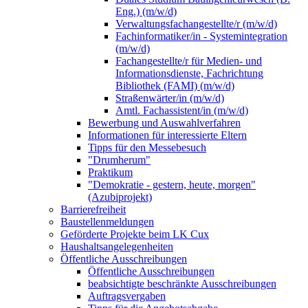
Eng.) (m/w/d)
Verwaltungsfachangestellte/r (m/w/d)
Fachinformatiker/in - Systemintegration
(m/w/d)
Fachangestellte/r für Medien- und
Informationsdienste, Fachrichtung
Bibliothek (FAMI) (m/w/d)
Straßenwärter/in (m/w/d)
Amtl. Fachassistent/in (m/w/d)
Bewerbung und Auswahlverfahren
Informationen für interessierte Eltern
Tipps für den Messebesuch
"Drumherum"
Praktikum
"Demokratie - gestern, heute, morgen"
(Azubiprojekt)
Barrierefreiheit
Baustellenmeldungen
Geförderte Projekte beim LK Cux
Haushaltsangelegenheiten
Öffentliche Ausschreibungen
Öffentliche Ausschreibungen
beabsichtigte beschränkte Ausschreibungen
Auftragsvergaben