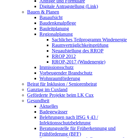
Anträge und Formulare
Digitale Antragstellung (Link)
Bauen & Planen
Bauaufsicht
Baudenkmalpflege
Bauleitplanung
Regionalplanung
Sachliches Teilprogramm Windenergie
Raumverträglichkeitsprüfung
Neuaufstellung des RROP
RROP 2012
RROP-2017 (Windenergie)
Immissionsschutz
Vorbeugender Brandschutz
Wohnraumförderung
Beirat für Inklusion / Seniorenbeirat
Ganztag im Cuxland
Geförderte Projekte beim LK Cux
Gesundheit
Aktuelles
Badegewässer
Belehrungen nach IfSG § 43 /
Infektionsschutzbelehrung
Beratungsstelle für Früherkennung und
Frühförderung (BFF)