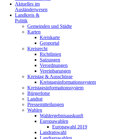
Aktuelles im
Ausländerwesen
Landkreis &
Politik
Gemeinden und Städte
Karten
Kreiskarte
Geoportal
Kreisrecht
Richtlinien
Satzungen
Verordnungen
Vereinbarungen
Kreistag & Ausschüsse
Kreistagsinformationssystem
Kreistagsinformationssystem
Bürgerlotse
Landrat
Pressemitteilungen
Wahlen
Wahlergebnisauskunft
Europawahlen
Europawahl 2019
Landratswahl
Landtagswahlen