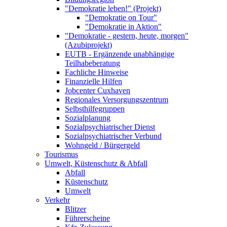
"Demokratie leben!" (Projekt)
"Demokratie on Tour"
"Demokratie in Aktion"
"Demokratie - gestern, heute, morgen"
(Azubiprojekt)
EUTB - Ergänzende unabhängige
Teilhabeberatung
Fachliche Hinweise
Finanzielle Hilfen
Jobcenter Cuxhaven
Regionales Versorgungszentrum
Selbsthilfegruppen
Sozialplanung
Sozialpsychiatrischer Dienst
Sozialpsychiatrischer Verbund
Wohngeld / Bürgergeld
Tourismus
Umwelt, Küstenschutz & Abfall
Abfall
Küstenschutz
Umwelt
Verkehr
Blitzer
Führerscheine