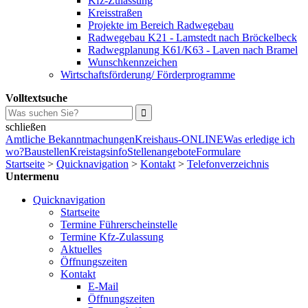
Kfz-Zulassung
Kreisstraßen
Projekte im Bereich Radwegebau
Radwegebau K21 - Lamstedt nach Bröckelbeck
Radwegplanung K61/K63 - Laven nach Bramel
Wunschkennzeichen
Wirtschaftsförderung/ Förderprogramme
Volltextsuche
schließen
Amtliche Bekanntmachungen
Kreishaus-ONLINE
Was erledige ich
wo?
Baustellen
Kreistagsinfo
Stellenangebote
Formulare
Startseite
>
Quicknavigation
>
Kontakt
>
Telefonverzeichnis
Untermenu
Quicknavigation
Startseite
Termine Führerscheinstelle
Termine Kfz-Zulassung
Aktuelles
Öffnungszeiten
Kontakt
E-Mail
Öffnungszeiten