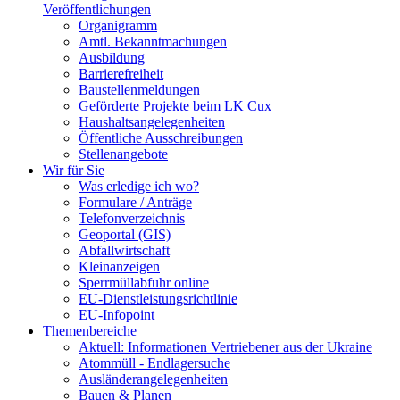
Veröffentlichungen
Organigramm
Amtl. Bekanntmachungen
Ausbildung
Barrierefreiheit
Baustellenmeldungen
Geförderte Projekte beim LK Cux
Haushaltsangelegenheiten
Öffentliche Ausschreibungen
Stellenangebote
Wir für Sie
Was erledige ich wo?
Formulare / Anträge
Telefonverzeichnis
Geoportal (GIS)
Abfallwirtschaft
Kleinanzeigen
Sperrmüllabfuhr online
EU-Dienstleistungsrichtlinie
EU-Infopoint
Themenbereiche
Aktuell: Informationen Vertriebener aus der Ukraine
Atommüll - Endlagersuche
Ausländerangelegenheiten
Bauen & Planen