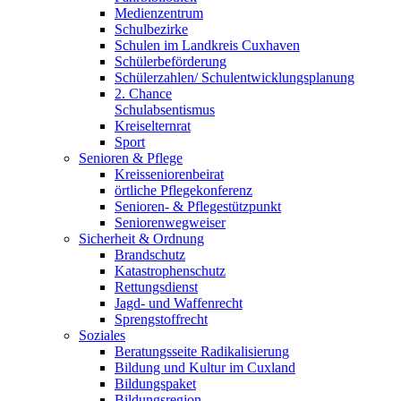
Medienzentrum
Schulbezirke
Schulen im Landkreis Cuxhaven
Schülerbeförderung
Schülerzahlen/ Schulentwicklungsplanung
2. Chance
Schulabsentismus
Kreiselternrat
Sport
Senioren & Pflege
Kreisseniorenbeirat
örtliche Pflegekonferenz
Senioren- & Pflegestützpunkt
Seniorenwegweiser
Sicherheit & Ordnung
Brandschutz
Katastrophenschutz
Rettungsdienst
Jagd- und Waffenrecht
Sprengstoffrecht
Soziales
Beratungsseite Radikalisierung
Bildung und Kultur im Cuxland
Bildungspaket
Bildungsregion