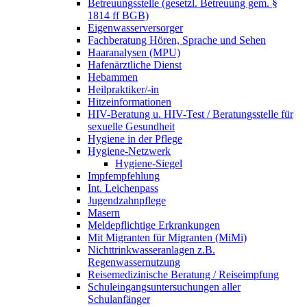
Betreuungsstelle (gesetzl. Betreuung gem. §
1814 ff BGB)
Eigenwasserversorger
Fachberatung Hören, Sprache und Sehen
Haaranalysen (MPU)
Hafenärztliche Dienst
Hebammen
Heilpraktiker/-in
Hitzeinformationen
HIV-Beratung u. HIV-Test / Beratungsstelle für
sexuelle Gesundheit
Hygiene in der Pflege
Hygiene-Netzwerk
Hygiene-Siegel
Impfempfehlung
Int. Leichenpass
Jugendzahnpflege
Masern
Meldepflichtige Erkrankungen
Mit Migranten für Migranten (MiMi)
Nichttrinkwasseranlagen z.B.
Regenwassernutzung
Reisemedizinische Beratung / Reiseimpfung
Schuleingangsuntersuchungen aller
Schulanfänger