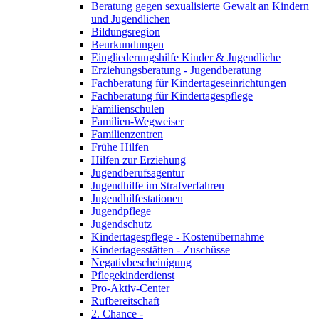
Beratung gegen sexualisierte Gewalt an Kindern
und Jugendlichen
Bildungsregion
Beurkundungen
Eingliederungshilfe Kinder & Jugendliche
Erziehungsberatung - Jugendberatung
Fachberatung für Kindertageseinrichtungen
Fachberatung für Kindertagespflege
Familienschulen
Familien-Wegweiser
Familienzentren
Frühe Hilfen
Hilfen zur Erziehung
Jugendberufsagentur
Jugendhilfe im Strafverfahren
Jugendhilfestationen
Jugendpflege
Jugendschutz
Kindertagespflege - Kostenübernahme
Kindertagesstätten - Zuschüsse
Negativbescheinigung
Pflegekinderdienst
Pro-Aktiv-Center
Rufbereitschaft
2. Chance -