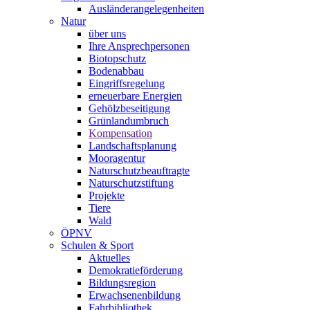
Ausländerangelegenheiten
Natur
über uns
Ihre Ansprechpersonen
Biotopschutz
Bodenabbau
Eingriffsregelung
erneuerbare Energien
Gehölzbeseitigung
Grünlandumbruch
Kompensation
Landschaftsplanung
Mooragentur
Naturschutzbeauftragte
Naturschutzstiftung
Projekte
Tiere
Wald
ÖPNV
Schulen & Sport
Aktuelles
Demokratieförderung
Bildungsregion
Erwachsenenbildung
Fahrbibliothek