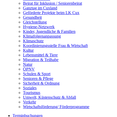
Beirat für Inklusion / Seniorenbeirat
Ganztag im Cuxland
Geförderte Projekte beim LK Cux
Gesundheit
Gleichstellung
Hygiene-Netzwerk
Kinder, Jugendliche & Familien
Klimafolgenanpassung
Klimaschutz
Koordinierungsstelle Frau & Wirtschaft
Kultur
Lebensmittel & Tiere
Migration & Teilhabe
Natur
ÖPNV
Schulen & Sport
Senioren & Pflege
Sicherheit & Ordnung
Soziales
Tourismus
Umwelt, Küstenschutz & Abfall
Verkehr
Wirtschaftsförderung/ Förderprogramme
Terminbuchungen