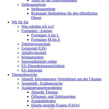
Tipps für die Angebotsabgabe
Stellenangebote
Stellenangebote
Regionale Stellenbörse für den öffentlichen
Dienst
Wir für Sie
Was erledige ich wo?
Formulare / Anträge
Formulare A bis L
Formulare M bis Z
Telefonverzeichnis
Geoportal (GIS)
Abfallwirtschaft
Kleinanzeigen
Sperrmüllabfuhr online
EU-Dienstleistungsrichtlinie
EU-Infopoint
Themenbereiche
Aktuell: Informationen Vertriebener aus der Ukraine
Atommüll - Endlagersuche
Ausländerangelegenheiten
Aktuelle Themen
Öffnungs- und Telefonzeiten
Zuständigkeiten
Häufig gestellte Fragen (FAQs)