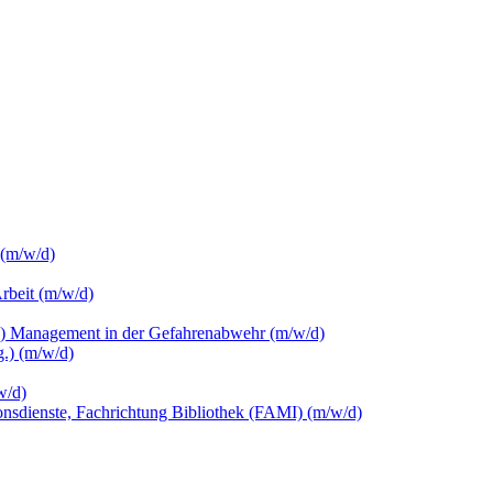
 (m/w/d)
Arbeit (m/w/d)
c.) Management in der Gefahrenabwehr (m/w/d)
.) (m/w/d)
w/d)
ionsdienste, Fachrichtung Bibliothek (FAMI) (m/w/d)