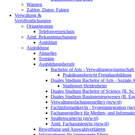
Wappen
Zahlen, Daten, Fakten
Verwaltung &
Veröffentlichungen
Organigramm
Telefonverzeichnis
Amtl. Bekanntmachungen
Amtsblatt
Ausbildung
Aktuelles
Termine
Ausbildungsberufe
Bachelor of Arts - Verwaltungswissenschaft
Praktikumsbericht Fremdausbildung
Duales Studium Bachelor of Arts - Soziale 
Studienort Heidenheim
Duales Studium Bachelor of Science (B. S
Duales Studium Bauingenieurwesen (B. Eng
Verwaltungsfachangestellte/r (m/w/d)
Fachinformatiker/in - Systemintegration (m/
Fachangestellte/r für Medien- und Informat
Straßenwärter/in (m/w/d)
Amtl. Fachassistent/in (m/w/d)
Bewerbung und Auswahlverfahren
Informationen für interessierte Eltern