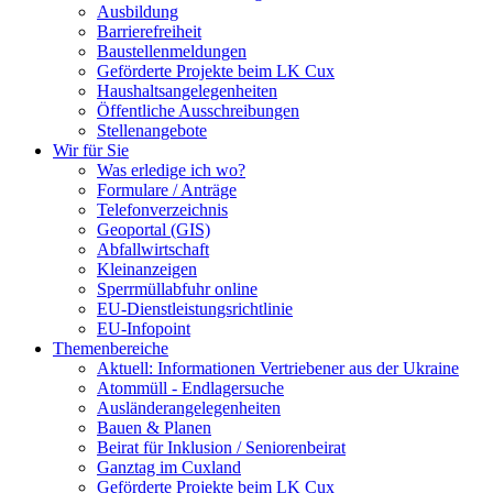
Ausbildung
Barrierefreiheit
Baustellenmeldungen
Geförderte Projekte beim LK Cux
Haushaltsangelegenheiten
Öffentliche Ausschreibungen
Stellenangebote
Wir für Sie
Was erledige ich wo?
Formulare / Anträge
Telefonverzeichnis
Geoportal (GIS)
Abfallwirtschaft
Kleinanzeigen
Sperrmüllabfuhr online
EU-Dienstleistungsrichtlinie
EU-Infopoint
Themenbereiche
Aktuell: Informationen Vertriebener aus der Ukraine
Atommüll - Endlagersuche
Ausländerangelegenheiten
Bauen & Planen
Beirat für Inklusion / Seniorenbeirat
Ganztag im Cuxland
Geförderte Projekte beim LK Cux