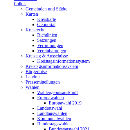
Politik
Gemeinden und Städte
Karten
Kreiskarte
Geoportal
Kreisrecht
Richtlinien
Satzungen
Verordnungen
Vereinbarungen
Kreistag & Ausschüsse
Kreistagsinformationssystem
Kreistagsinformationssystem
Bürgerlotse
Landrat
Pressemitteilungen
Wahlen
Wahlergebnisauskunft
Europawahlen
Europawahl 2019
Landratswahl
Landtagswahlen
Kommunalwahlen
Bundestagswahlen
Bundestagswahl 2021