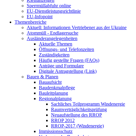
Kleinanzeigen
Sperrmüllabfuhr online
EU-Dienstleistungsrichtlinie
EU-Infopoint
Themenbereiche
Aktuell: Informationen Vertriebener aus der Ukraine
Atommüll - Endlagersuche
Ausländerangelegenheiten
Aktuelle Themen
Öffnungs- und Telefonzeiten
Zuständigkeiten
Häufig gestellte Fragen (FAQs)
Anträge und Formulare
Digitale Antragstellung (Link)
Bauen & Planen
Bauaufsicht
Baudenkmalpflege
Bauleitplanung
Regionalplanung
Sachliches Teilprogramm Windenergie
Raumverträglichkeitsprüfung
Neuaufstellung des RROP
RROP 2012
RROP-2017 (Windenergie)
Immissionsschutz