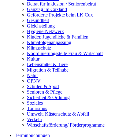
Beirat für Inklusion / Seniorenbeirat
Ganztag im Cuxland
Geförderte Projekte beim LK Cux
Gesundheit
Gleichstellung
Hygiene-Netzwerk
Kinder, Jugendliche & Familien
Klimafolgenanpassung
Klimaschutz
Koordinierungsstelle Frau & Wirtschaft
Kultur
Lebensmittel & Tiere
Migration & Teilhabe
Natur
ÖPNV
Schulen & Sport
Senioren & Pflege
Sicherheit & Ordnung
Soziales
Tourismus
Umwelt, Küstenschutz & Abfall
Verkehr
Wirtschaftsförderung/ Förderprogramme
Terminbuchungen