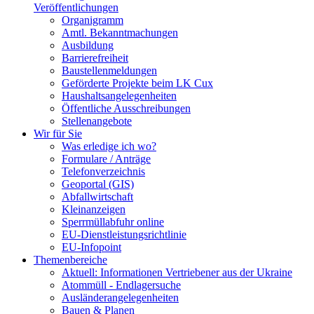
Veröffentlichungen
Organigramm
Amtl. Bekanntmachungen
Ausbildung
Barrierefreiheit
Baustellenmeldungen
Geförderte Projekte beim LK Cux
Haushaltsangelegenheiten
Öffentliche Ausschreibungen
Stellenangebote
Wir für Sie
Was erledige ich wo?
Formulare / Anträge
Telefonverzeichnis
Geoportal (GIS)
Abfallwirtschaft
Kleinanzeigen
Sperrmüllabfuhr online
EU-Dienstleistungsrichtlinie
EU-Infopoint
Themenbereiche
Aktuell: Informationen Vertriebener aus der Ukraine
Atommüll - Endlagersuche
Ausländerangelegenheiten
Bauen & Planen