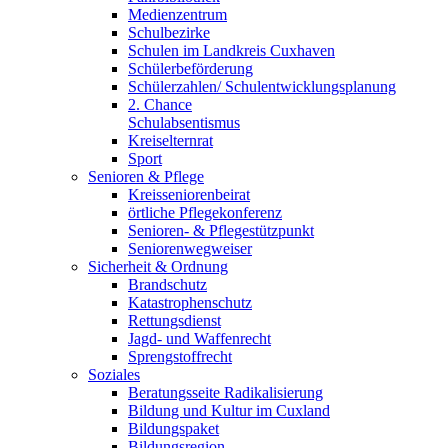
Medienzentrum
Schulbezirke
Schulen im Landkreis Cuxhaven
Schülerbeförderung
Schülerzahlen/ Schulentwicklungsplanung
2. Chance
Schulabsentismus
Kreiselternrat
Sport
Senioren & Pflege
Kreisseniorenbeirat
örtliche Pflegekonferenz
Senioren- & Pflegestützpunkt
Seniorenwegweiser
Sicherheit & Ordnung
Brandschutz
Katastrophenschutz
Rettungsdienst
Jagd- und Waffenrecht
Sprengstoffrecht
Soziales
Beratungsseite Radikalisierung
Bildung und Kultur im Cuxland
Bildungspaket
Bildungsregion