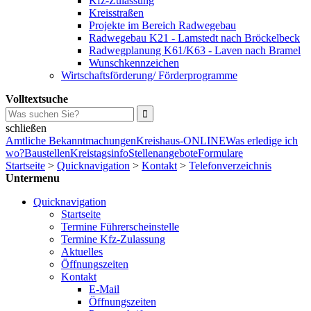
Kfz-Zulassung
Kreisstraßen
Projekte im Bereich Radwegebau
Radwegebau K21 - Lamstedt nach Bröckelbeck
Radwegplanung K61/K63 - Laven nach Bramel
Wunschkennzeichen
Wirtschaftsförderung/ Förderprogramme
Volltextsuche
schließen
Amtliche Bekanntmachungen
Kreishaus-ONLINE
Was erledige ich
wo?
Baustellen
Kreistagsinfo
Stellenangebote
Formulare
Startseite
>
Quicknavigation
>
Kontakt
>
Telefonverzeichnis
Untermenu
Quicknavigation
Startseite
Termine Führerscheinstelle
Termine Kfz-Zulassung
Aktuelles
Öffnungszeiten
Kontakt
E-Mail
Öffnungszeiten