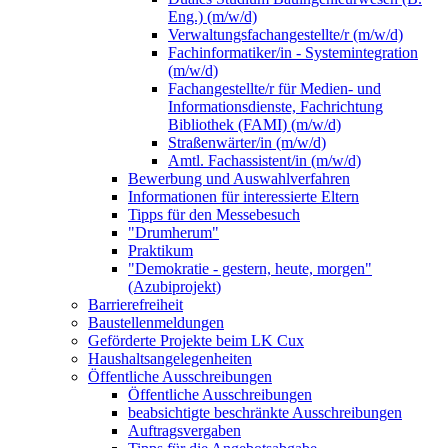
Eng.) (m/w/d)
Verwaltungsfachangestellte/r (m/w/d)
Fachinformatiker/in - Systemintegration
(m/w/d)
Fachangestellte/r für Medien- und
Informationsdienste, Fachrichtung
Bibliothek (FAMI) (m/w/d)
Straßenwärter/in (m/w/d)
Amtl. Fachassistent/in (m/w/d)
Bewerbung und Auswahlverfahren
Informationen für interessierte Eltern
Tipps für den Messebesuch
"Drumherum"
Praktikum
"Demokratie - gestern, heute, morgen"
(Azubiprojekt)
Barrierefreiheit
Baustellenmeldungen
Geförderte Projekte beim LK Cux
Haushaltsangelegenheiten
Öffentliche Ausschreibungen
Öffentliche Ausschreibungen
beabsichtigte beschränkte Ausschreibungen
Auftragsvergaben