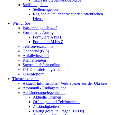
Tipps für die Angebotsabgabe
Stellenangebote
Stellenangebote
Regionale Stellenbörse für den öffentlichen
Dienst
Wir für Sie
Was erledige ich wo?
Formulare / Anträge
Formulare A bis L
Formulare M bis Z
Telefonverzeichnis
Geoportal (GIS)
Abfallwirtschaft
Kleinanzeigen
Sperrmüllabfuhr online
EU-Dienstleistungsrichtlinie
EU-Infopoint
Themenbereiche
Aktuell: Informationen Vertriebener aus der Ukraine
Atommüll - Endlagersuche
Ausländerangelegenheiten
Aktuelle Themen
Öffnungs- und Telefonzeiten
Zuständigkeiten
Häufig gestellte Fragen (FAQs)