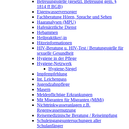
Betreuungsstelle (gesetzl. Betreuung gem. §
1814 ff BGB)
Eigenwasserversorger
Fachberatung Hören, Sprache und Sehen
Haaranalysen (MPU)
Hafenärztliche Dienst
Hebammen
Heilpraktiker/-in
Hitzeinformationen
HIV-Beratung u. HIV-Test / Beratungsstelle für
sexuelle Gesundheit
Hygiene in der Pflege
Hygiene-Netzwerk
Hygiene-Siegel
Impfempfehlung
Int. Leichenpass
Jugendzahnpflege
Masern
Meldepflichtige Erkrankungen
Mit Migranten für Migranten (MiMi)
Nichttrinkwasseranlagen z.B.
Regenwassernutzung
Reisemedizinische Beratung / Reiseimpfung
Schuleingangsuntersuchungen aller
Schulanfänger