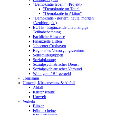
"Demokratie leben!" (Projekt)
"Demokratie on Tour"
"Demokratie in Aktion"
"Demokratie - gestern, heute, morgen"
(Azubiprojekt)
EUTB - Ergänzende unabhängige
Teilhabeberatung
Fachliche Hinweise
Finanzielle Hilfen
Jobcenter Cuxhaven
Regionales Versorgungszentrum
Selbsthilfegruppen
Sozialplanung
Sozialpsychiatrischer Dienst
Sozialpsychiatrischer Verbund
Wohngeld / Bürgergeld
Tourismus
Umwelt, Küstenschutz & Abfall
Abfall
Küstenschutz
Umwelt
Verkehr
Blitzer
Führerscheine