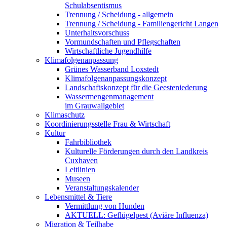
Schulabsentismus
Trennung / Scheidung - allgemein
Trennung / Scheidung - Familiengericht Langen
Unterhaltsvorschuss
Vormundschaften und Pflegschaften
Wirtschaftliche Jugendhilfe
Klimafolgenanpassung
Grünes Wasserband Loxstedt
Klimafolgenanpassungskonzept
Landschaftskonzept für die Geesteniederung
Wassermengenmanagement
im Grauwallgebiet
Klimaschutz
Koordinierungsstelle Frau & Wirtschaft
Kultur
Fahrbibliothek
Kulturelle Förderungen durch den Landkreis
Cuxhaven
Leitlinien
Museen
Veranstaltungskalender
Lebensmittel & Tiere
Vermittlung von Hunden
AKTUELL: Geflügelpest (Aviäre Influenza)
Migration & Teilhabe