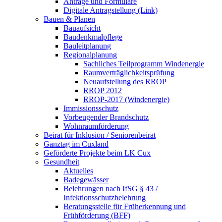
Anträge und Formulare
Digitale Antragstellung (Link)
Bauen & Planen
Bauaufsicht
Baudenkmalpflege
Bauleitplanung
Regionalplanung
Sachliches Teilprogramm Windenergie
Raumverträglichkeitsprüfung
Neuaufstellung des RROP
RROP 2012
RROP-2017 (Windenergie)
Immissionsschutz
Vorbeugender Brandschutz
Wohnraumförderung
Beirat für Inklusion / Seniorenbeirat
Ganztag im Cuxland
Geförderte Projekte beim LK Cux
Gesundheit
Aktuelles
Badegewässer
Belehrungen nach IfSG § 43 /
Infektionsschutzbelehrung
Beratungsstelle für Früherkennung und
Frühförderung (BFF)