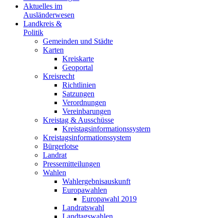
Aktuelles im
Ausländerwesen
Landkreis &
Politik
Gemeinden und Städte
Karten
Kreiskarte
Geoportal
Kreisrecht
Richtlinien
Satzungen
Verordnungen
Vereinbarungen
Kreistag & Ausschüsse
Kreistagsinformationssystem
Kreistagsinformationssystem
Bürgerlotse
Landrat
Pressemitteilungen
Wahlen
Wahlergebnisauskunft
Europawahlen
Europawahl 2019
Landratswahl
Landtagswahlen