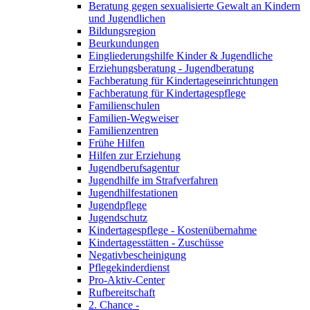
Beratung gegen sexualisierte Gewalt an Kindern
und Jugendlichen
Bildungsregion
Beurkundungen
Eingliederungshilfe Kinder & Jugendliche
Erziehungsberatung - Jugendberatung
Fachberatung für Kindertageseinrichtungen
Fachberatung für Kindertagespflege
Familienschulen
Familien-Wegweiser
Familienzentren
Frühe Hilfen
Hilfen zur Erziehung
Jugendberufsagentur
Jugendhilfe im Strafverfahren
Jugendhilfestationen
Jugendpflege
Jugendschutz
Kindertagespflege - Kostenübernahme
Kindertagesstätten - Zuschüsse
Negativbescheinigung
Pflegekinderdienst
Pro-Aktiv-Center
Rufbereitschaft
2. Chance -