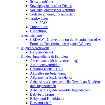
Schwimmbäder
Sozialpsychiatrischer Dienst
Sozialpsychiatrischer Verbund
Todesbescheinigung anfordern
Trinkwasser
FAQ s
Tuberkulose
Umbettung
Gleichstellung
CEDAW - Convention on the Elemination of All
Forms of Discrimination Against Women
Hygiene-Netzwerk
Hygiene-Siegel
Kinder, Jugendliche & Familien
Absentismus (Schulvermeidung)
Adoptionsvermittlung
Beratungsstelle AHOI
Aktuelles im Jugendamt
Allgemeiner Sozialer Dienst
Arbeitskreis gegen sexuelle Gewalt an Kindern
und Jugendlichen
Arbeitskreis gendersensible Jugendarbeit
Babybegrüßung
Babys und Kleinkinder
Beistandschaft