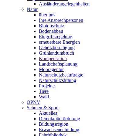
Ausländerangelegenheiten
Natur
über uns
Ihre Ansprechpersonen
Biotopschutz
Bodenabbau
Eingriffsregelung
erneuerbare Energien
Gehölzbeseitigung
Grünlandumbruch
Kompensation
Landschaftsplanung
Mooragentur
Naturschutzbeauftragte
Naturschutzstiftung
Projekte
Tiere
Wald
ÖPNV
Schulen & Sport
Aktuelles
Demokratieförderung
Bildungsregion
Erwachsenenbildung
Fahrbibliothek