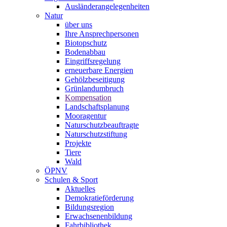
Ausländerangelegenheiten
Natur
über uns
Ihre Ansprechpersonen
Biotopschutz
Bodenabbau
Eingriffsregelung
erneuerbare Energien
Gehölzbeseitigung
Grünlandumbruch
Kompensation
Landschaftsplanung
Mooragentur
Naturschutzbeauftragte
Naturschutzstiftung
Projekte
Tiere
Wald
ÖPNV
Schulen & Sport
Aktuelles
Demokratieförderung
Bildungsregion
Erwachsenenbildung
Fahrbibliothek