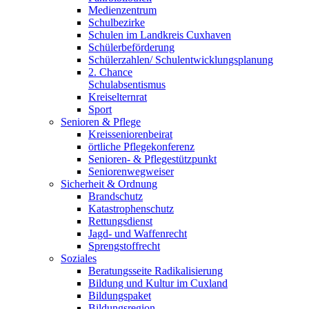
Medienzentrum
Schulbezirke
Schulen im Landkreis Cuxhaven
Schülerbeförderung
Schülerzahlen/ Schulentwicklungsplanung
2. Chance
Schulabsentismus
Kreiselternrat
Sport
Senioren & Pflege
Kreisseniorenbeirat
örtliche Pflegekonferenz
Senioren- & Pflegestützpunkt
Seniorenwegweiser
Sicherheit & Ordnung
Brandschutz
Katastrophenschutz
Rettungsdienst
Jagd- und Waffenrecht
Sprengstoffrecht
Soziales
Beratungsseite Radikalisierung
Bildung und Kultur im Cuxland
Bildungspaket
Bildungsregion