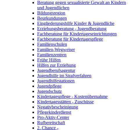
Beratung gegen sexualisierte Gewalt an Kindern
und Jugendlichen
Bildungsregion
Beurkundungen
Eingliederungshilfe Kinder & Jugendliche
Erziehungsberatung - Jugendberatung
Fachberatung für Kindertageseinrichtungen
Fachberatung für Kindertagespflege
Familienschulen
Familien-Wegweiser
Familienzentren
Frühe Hilfen
Hilfen zur Erziehung
Jugendberufsagentur
Jugendhilfe im Strafverfahren
Jugendhilfestationen
Jugendpflege
Jugendschutz
Kindertagespflege - Kostenübernahme
Kindertagesstätten - Zuschüsse
Negativbescheinigung
Pflegekinderdienst
Pro-Aktiv-Center
Rufbereitschaft
2. Chance -