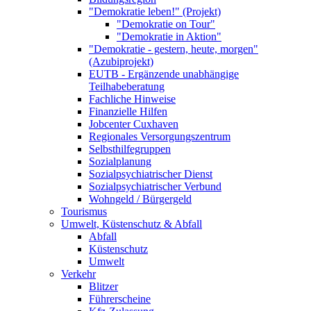
"Demokratie leben!" (Projekt)
"Demokratie on Tour"
"Demokratie in Aktion"
"Demokratie - gestern, heute, morgen"
(Azubiprojekt)
EUTB - Ergänzende unabhängige
Teilhabeberatung
Fachliche Hinweise
Finanzielle Hilfen
Jobcenter Cuxhaven
Regionales Versorgungszentrum
Selbsthilfegruppen
Sozialplanung
Sozialpsychiatrischer Dienst
Sozialpsychiatrischer Verbund
Wohngeld / Bürgergeld
Tourismus
Umwelt, Küstenschutz & Abfall
Abfall
Küstenschutz
Umwelt
Verkehr
Blitzer
Führerscheine