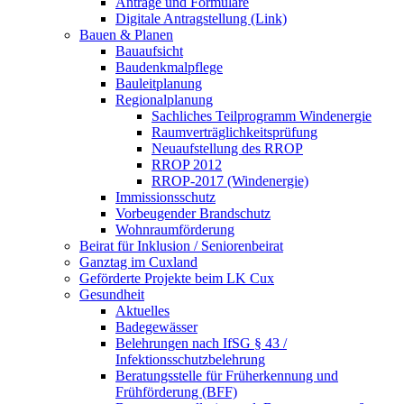
Anträge und Formulare
Digitale Antragstellung (Link)
Bauen & Planen
Bauaufsicht
Baudenkmalpflege
Bauleitplanung
Regionalplanung
Sachliches Teilprogramm Windenergie
Raumverträglichkeitsprüfung
Neuaufstellung des RROP
RROP 2012
RROP-2017 (Windenergie)
Immissionsschutz
Vorbeugender Brandschutz
Wohnraumförderung
Beirat für Inklusion / Seniorenbeirat
Ganztag im Cuxland
Geförderte Projekte beim LK Cux
Gesundheit
Aktuelles
Badegewässer
Belehrungen nach IfSG § 43 /
Infektionsschutzbelehrung
Beratungsstelle für Früherkennung und
Frühförderung (BFF)