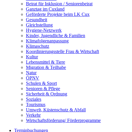
Beirat für Inklusion / Seniorenbeirat
Ganztag im Cuxland
Geförderte Projekte beim LK Cux
Gesundheit
Gleichstellung
Hygiene-Netzwerk
Kinder, Jugendliche & Familien
Klimafolgenanpassung
Klimaschutz
Koordinierungsstelle Frau & Wirtschaft
Kultur
Lebensmittel & Tiere
Migration & Teilhabe
Natur
ÖPNV
Schulen & Sport
Senioren & Pflege
Sicherheit & Ordnung
Soziales
Tourismus
Umwelt, Küstenschutz & Abfall
Verkehr
Wirtschaftsförderung/ Förderprogramme
Terminbuchungen