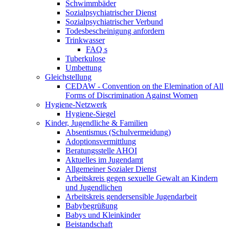
Schwimmbäder
Sozialpsychiatrischer Dienst
Sozialpsychiatrischer Verbund
Todesbescheinigung anfordern
Trinkwasser
FAQ s
Tuberkulose
Umbettung
Gleichstellung
CEDAW - Convention on the Elemination of All
Forms of Discrimination Against Women
Hygiene-Netzwerk
Hygiene-Siegel
Kinder, Jugendliche & Familien
Absentismus (Schulvermeidung)
Adoptionsvermittlung
Beratungsstelle AHOI
Aktuelles im Jugendamt
Allgemeiner Sozialer Dienst
Arbeitskreis gegen sexuelle Gewalt an Kindern
und Jugendlichen
Arbeitskreis gendersensible Jugendarbeit
Babybegrüßung
Babys und Kleinkinder
Beistandschaft