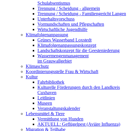
Schulabsentismus
Trennung / Scheidung - allgemein
Trennung / Scheidung - Familiengericht Langen
Unterhaltsvorschuss
Vormundschaften und Pflegschaften
Wirtschaftliche Jugendhilfe
Klimafolgenanpassung
Grünes Wasserband Loxstedt
Klimafolgenanpassungskonzept
Landschaftskonzept für die Geesteniederung
Wassermengenmanagement
im Grauwallgebiet
Klimaschutz
Koordinierungsstelle Frau & Wirtschaft
Kultur
Fahrbibliothek
Kulturelle Förderungen durch den Landkreis
Cuxhaven
Leitlinien
Museen
Veranstaltungskalender
Lebensmittel & Tiere
Vermittlung von Hunden
AKTUELL: Geflügelpest (Aviäre Influenza)
Migration & Teilhabe