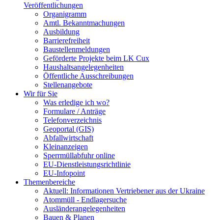
Veröffentlichungen
Organigramm
Amtl. Bekanntmachungen
Ausbildung
Barrierefreiheit
Baustellenmeldungen
Geförderte Projekte beim LK Cux
Haushaltsangelegenheiten
Öffentliche Ausschreibungen
Stellenangebote
Wir für Sie
Was erledige ich wo?
Formulare / Anträge
Telefonverzeichnis
Geoportal (GIS)
Abfallwirtschaft
Kleinanzeigen
Sperrmüllabfuhr online
EU-Dienstleistungsrichtlinie
EU-Infopoint
Themenbereiche
Aktuell: Informationen Vertriebener aus der Ukraine
Atommüll - Endlagersuche
Ausländerangelegenheiten
Bauen & Planen