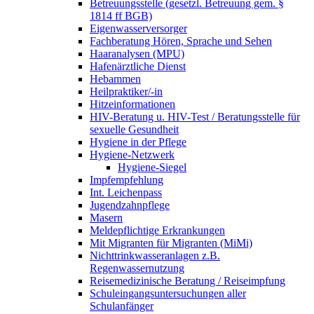
Betreuungsstelle (gesetzl. Betreuung gem. §
1814 ff BGB)
Eigenwasserversorger
Fachberatung Hören, Sprache und Sehen
Haaranalysen (MPU)
Hafenärztliche Dienst
Hebammen
Heilpraktiker/-in
Hitzeinformationen
HIV-Beratung u. HIV-Test / Beratungsstelle für
sexuelle Gesundheit
Hygiene in der Pflege
Hygiene-Netzwerk
Hygiene-Siegel
Impfempfehlung
Int. Leichenpass
Jugendzahnpflege
Masern
Meldepflichtige Erkrankungen
Mit Migranten für Migranten (MiMi)
Nichttrinkwasseranlagen z.B.
Regenwassernutzung
Reisemedizinische Beratung / Reiseimpfung
Schuleingangsuntersuchungen aller
Schulanfänger