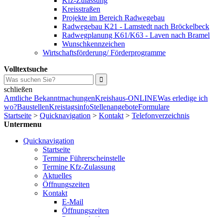
Kfz-Zulassung
Kreisstraßen
Projekte im Bereich Radwegebau
Radwegebau K21 - Lamstedt nach Bröckelbeck
Radwegplanung K61/K63 - Laven nach Bramel
Wunschkennzeichen
Wirtschaftsförderung/ Förderprogramme
Volltextsuche
schließen
Amtliche Bekanntmachungen
Kreishaus-ONLINE
Was erledige ich
wo?
Baustellen
Kreistagsinfo
Stellenangebote
Formulare
Startseite
>
Quicknavigation
>
Kontakt
>
Telefonverzeichnis
Untermenu
Quicknavigation
Startseite
Termine Führerscheinstelle
Termine Kfz-Zulassung
Aktuelles
Öffnungszeiten
Kontakt
E-Mail
Öffnungszeiten