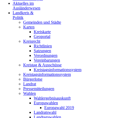
Aktuelles im
Ausländerwesen
Landkreis &
Politik
Gemeinden und Städte
Karten
Kreiskarte
Geoportal
Kreisrecht
Richtlinien
Satzungen
Verordnungen
Vereinbarungen
Kreistag & Ausschüsse
Kreistagsinformationssystem
Kreistagsinformationssystem
Bürgerlotse
Landrat
Pressemitteilungen
Wahlen
Wahlergebnisauskunft
Europawahlen
Europawahl 2019
Landratswahl
Landtagswahlen