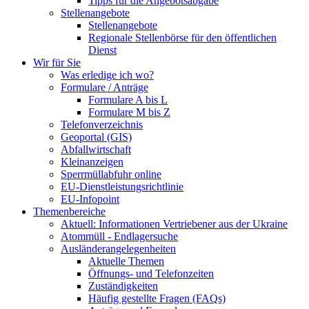
Tipps für die Angebotsabgabe
Stellenangebote
Stellenangebote
Regionale Stellenbörse für den öffentlichen
Dienst
Wir für Sie
Was erledige ich wo?
Formulare / Anträge
Formulare A bis L
Formulare M bis Z
Telefonverzeichnis
Geoportal (GIS)
Abfallwirtschaft
Kleinanzeigen
Sperrmüllabfuhr online
EU-Dienstleistungsrichtlinie
EU-Infopoint
Themenbereiche
Aktuell: Informationen Vertriebener aus der Ukraine
Atommüll - Endlagersuche
Ausländerangelegenheiten
Aktuelle Themen
Öffnungs- und Telefonzeiten
Zuständigkeiten
Häufig gestellte Fragen (FAQs)