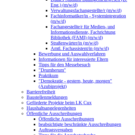
Eng.) (m/w/d)
Verwaltungsfachangestellte/r (m/w/d)
Fachinformatiker/in - Systemintegration
(m/w/d)
Fachangestellte/r für Medien- und
Informationsdienste, Fachrichtung
Bibliothek (FAMI) (m/w/d)
Straßenwärter/in (m/w/d)
Amtl. Fachassistent/in (m/w/d)
Bewerbung und Auswahlverfahren
Informationen für interessierte Eltern
Tipps für den Messebesuch
"Drumherum"
Praktikum
"Demokratie - gestern, heute, morgen"
(Azubiprojekt)
Barrierefreiheit
Baustellenmeldungen
Geförderte Projekte beim LK Cux
Haushaltsangelegenheiten
Öffentliche Ausschreibungen
Öffentliche Ausschreibungen
beabsichtigte beschränkte Ausschreibungen
Auftragsvergaben