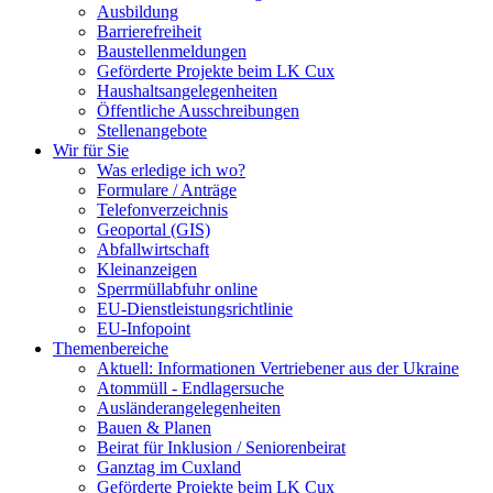
Ausbildung
Barrierefreiheit
Baustellenmeldungen
Geförderte Projekte beim LK Cux
Haushaltsangelegenheiten
Öffentliche Ausschreibungen
Stellenangebote
Wir für Sie
Was erledige ich wo?
Formulare / Anträge
Telefonverzeichnis
Geoportal (GIS)
Abfallwirtschaft
Kleinanzeigen
Sperrmüllabfuhr online
EU-Dienstleistungsrichtlinie
EU-Infopoint
Themenbereiche
Aktuell: Informationen Vertriebener aus der Ukraine
Atommüll - Endlagersuche
Ausländerangelegenheiten
Bauen & Planen
Beirat für Inklusion / Seniorenbeirat
Ganztag im Cuxland
Geförderte Projekte beim LK Cux