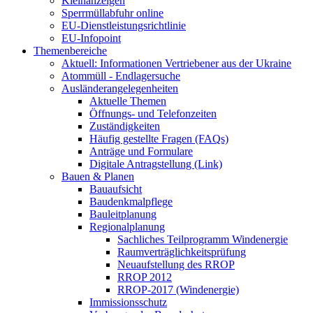
Kleinanzeigen
Sperrmüllabfuhr online
EU-Dienstleistungsrichtlinie
EU-Infopoint
Themenbereiche
Aktuell: Informationen Vertriebener aus der Ukraine
Atommüll - Endlagersuche
Ausländerangelegenheiten
Aktuelle Themen
Öffnungs- und Telefonzeiten
Zuständigkeiten
Häufig gestellte Fragen (FAQs)
Anträge und Formulare
Digitale Antragstellung (Link)
Bauen & Planen
Bauaufsicht
Baudenkmalpflege
Bauleitplanung
Regionalplanung
Sachliches Teilprogramm Windenergie
Raumverträglichkeitsprüfung
Neuaufstellung des RROP
RROP 2012
RROP-2017 (Windenergie)
Immissionsschutz