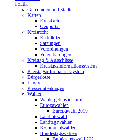
Politik
Gemeinden und Städte
Karten
Kreiskarte
Geoportal
Kreisrecht
Richtlinien
Satzungen
Verordnungen
Vereinbarungen
Kreistag & Ausschüsse
Kreistagsinformationssystem
Kreistagsinformationssystem
Bürgerlotse
Landrat
Pressemitteilungen
Wahlen
Wahlergebnisauskunft
Europawahlen
Europawahl 2019
Landratswahl
Landtagswahlen
Kommunalwahlen
Bundestagswahlen
Bundestagswahl 2021