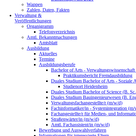
Wappen
Zahlen, Daten, Fakten
Verwaltung &
Veröffentlichungen
Organigramm
Telefonverzeichnis
Amtl. Bekanntmachungen
Amtsblatt
Ausbildung
Aktuelles
Termine
Ausbildungsberufe
Bachelor of Arts - Verwaltungswissenschaft
Praktikumsbericht Fremdausbildung
Duales Studium Bachelor of Arts - Soziale 
Studienort Heidenheim
Duales Studium Bachelor of Science (B. S
Duales Studium Bauingenieurwesen (B. Eng
Verwaltungsfachangestellte/r (m/w/d)
Fachinformatiker/in - Systemintegration (m/
Fachangestellte/r für Medien- und Informat
Straßenwärter/in (m/w/d)
Amtl. Fachassistent/in (m/w/d)
Bewerbung und Auswahlverfahren
Informationen für interessierte Eltern