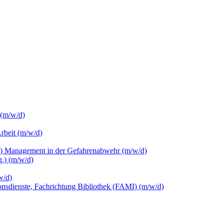
 (m/w/d)
Arbeit (m/w/d)
c.) Management in der Gefahrenabwehr (m/w/d)
.) (m/w/d)
w/d)
ionsdienste, Fachrichtung Bibliothek (FAMI) (m/w/d)