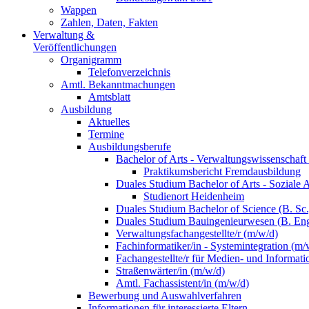
Wappen
Zahlen, Daten, Fakten
Verwaltung &
Veröffentlichungen
Organigramm
Telefonverzeichnis
Amtl. Bekanntmachungen
Amtsblatt
Ausbildung
Aktuelles
Termine
Ausbildungsberufe
Bachelor of Arts - Verwaltungswissenschaft
Praktikumsbericht Fremdausbildung
Duales Studium Bachelor of Arts - Soziale 
Studienort Heidenheim
Duales Studium Bachelor of Science (B. S
Duales Studium Bauingenieurwesen (B. Eng
Verwaltungsfachangestellte/r (m/w/d)
Fachinformatiker/in - Systemintegration (m/
Fachangestellte/r für Medien- und Informat
Straßenwärter/in (m/w/d)
Amtl. Fachassistent/in (m/w/d)
Bewerbung und Auswahlverfahren
Informationen für interessierte Eltern