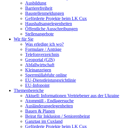
Ausbildung
Barrierefreiheit
Baustellenmeldungen
Geförderte Projekte beim LK Cux
Haushaltsangelegenheiten
Öffentliche Ausschreibungen
Stellenangebote
Wir für Sie
Was erledige ich wo?
Formulare / Anträge
Telefonverzeichnis
Geoportal (GIS)
Abfallwirtschaft
Kleinanzeigen
Sperrmüllabfuhr online
EU-Dienstleistungsrichtlinie
EU-Infopoint
Themenbereiche
Aktuell: Informationen Vertriebener aus der Ukraine
Atommüll - Endlagersuche
Ausländerangelegenheiten
Bauen & Planen
Beirat für Inklusion / Seniorenbeirat
Ganztag im Cuxland
Geförderte Projekte beim LK Cux