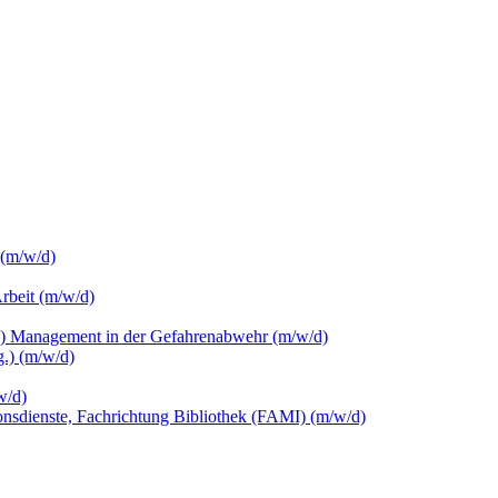
 (m/w/d)
Arbeit (m/w/d)
c.) Management in der Gefahrenabwehr (m/w/d)
.) (m/w/d)
w/d)
ionsdienste, Fachrichtung Bibliothek (FAMI) (m/w/d)