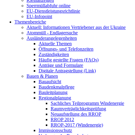
Kleinanzeigen
Sperrmüllabfuhr online
EU-Dienstleistungsrichtlinie
EU-Infopoint
Themenbereiche
Aktuell: Informationen Vertriebener aus der Ukraine
Atommüll - Endlagersuche
Ausländerangelegenheiten
Aktuelle Themen
Öffnungs- und Telefonzeiten
Zuständigkeiten
Häufig gestellte Fragen (FAQs)
Anträge und Formulare
Digitale Antragstellung (Link)
Bauen & Planen
Bauaufsicht
Baudenkmalpflege
Bauleitplanung
Regionalplanung
Sachliches Teilprogramm Windenergie
Raumverträglichkeitsprüfung
Neuaufstellung des RROP
RROP 2012
RROP-2017 (Windenergie)
Immissionsschutz