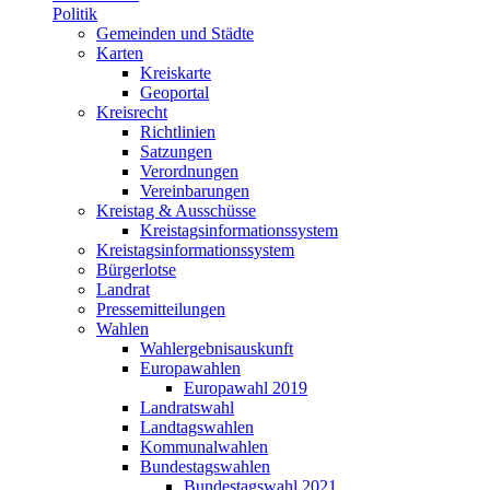
Politik
Gemeinden und Städte
Karten
Kreiskarte
Geoportal
Kreisrecht
Richtlinien
Satzungen
Verordnungen
Vereinbarungen
Kreistag & Ausschüsse
Kreistagsinformationssystem
Kreistagsinformationssystem
Bürgerlotse
Landrat
Pressemitteilungen
Wahlen
Wahlergebnisauskunft
Europawahlen
Europawahl 2019
Landratswahl
Landtagswahlen
Kommunalwahlen
Bundestagswahlen
Bundestagswahl 2021