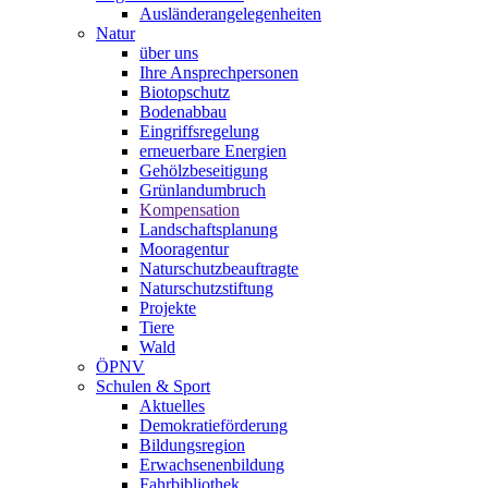
Ausländerangelegenheiten
Natur
über uns
Ihre Ansprechpersonen
Biotopschutz
Bodenabbau
Eingriffsregelung
erneuerbare Energien
Gehölzbeseitigung
Grünlandumbruch
Kompensation
Landschaftsplanung
Mooragentur
Naturschutzbeauftragte
Naturschutzstiftung
Projekte
Tiere
Wald
ÖPNV
Schulen & Sport
Aktuelles
Demokratieförderung
Bildungsregion
Erwachsenenbildung
Fahrbibliothek