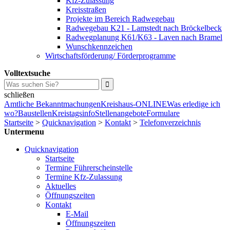
Kfz-Zulassung
Kreisstraßen
Projekte im Bereich Radwegebau
Radwegebau K21 - Lamstedt nach Bröckelbeck
Radwegplanung K61/K63 - Laven nach Bramel
Wunschkennzeichen
Wirtschaftsförderung/ Förderprogramme
Volltextsuche
schließen
Amtliche Bekanntmachungen
Kreishaus-ONLINE
Was erledige ich
wo?
Baustellen
Kreistagsinfo
Stellenangebote
Formulare
Startseite
>
Quicknavigation
>
Kontakt
>
Telefonverzeichnis
Untermenu
Quicknavigation
Startseite
Termine Führerscheinstelle
Termine Kfz-Zulassung
Aktuelles
Öffnungszeiten
Kontakt
E-Mail
Öffnungszeiten