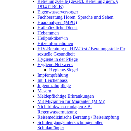
Betreuungsstelle (gesetzl. Betreuung gem. §
1814 ff BGB)
Eigenwasserversorger
Fachberatung Hören, Sprache und Sehen
Haaranalysen (MPU)
Hafenärztliche Dienst
Hebammen
Heilpraktiker/-in
Hitzeinformationen
HIV-Beratung u. HIV-Test / Beratungsstelle für
sexuelle Gesundheit
Hygiene in der Pflege
Hygiene-Netzwerk
Hygiene-Siegel
Impfempfehlung
Int. Leichenpass
Jugendzahnpflege
Masern
Meldepflichtige Erkrankungen
Mit Migranten für Migranten (MiMi)
Nichttrinkwasseranlagen z.B.
Regenwassernutzung
Reisemedizinische Beratung / Reiseimpfung
Schuleingangsuntersuchungen aller
Schulanfänger