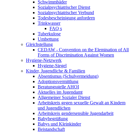
Schwimmbäder
Sozialpsychiatrischer Dienst
Sozialpsychiatrischer Verbund
Todesbescheinigung anfordern
Trinkwasser
FAQ s
Tuberkulose
Umbettung
Gleichstellung
CEDAW - Convention on the Elemination of All
Forms of Discrimination Against Women
Hygiene-Netzwerk
Hygiene-Siegel
Kinder, Jugendliche & Familien
Absentismus (Schulvermeidung)
Adoptionsvermittlung
Beratungsstelle AHOI
Aktuelles im Jugendamt
Allgemeiner Sozialer Dienst
Arbeitskreis gegen sexuelle Gewalt an Kindern
und Jugendlichen
Arbeitskreis gendersensible Jugendarbeit
Babybegrüßung
Babys und Kleinkinder
Beistandschaft