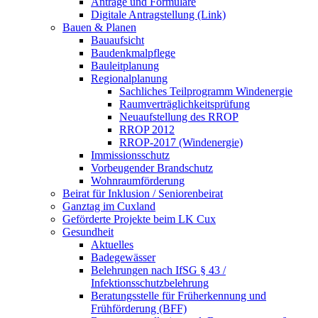
Anträge und Formulare
Digitale Antragstellung (Link)
Bauen & Planen
Bauaufsicht
Baudenkmalpflege
Bauleitplanung
Regionalplanung
Sachliches Teilprogramm Windenergie
Raumverträglichkeitsprüfung
Neuaufstellung des RROP
RROP 2012
RROP-2017 (Windenergie)
Immissionsschutz
Vorbeugender Brandschutz
Wohnraumförderung
Beirat für Inklusion / Seniorenbeirat
Ganztag im Cuxland
Geförderte Projekte beim LK Cux
Gesundheit
Aktuelles
Badegewässer
Belehrungen nach IfSG § 43 /
Infektionsschutzbelehrung
Beratungsstelle für Früherkennung und
Frühförderung (BFF)