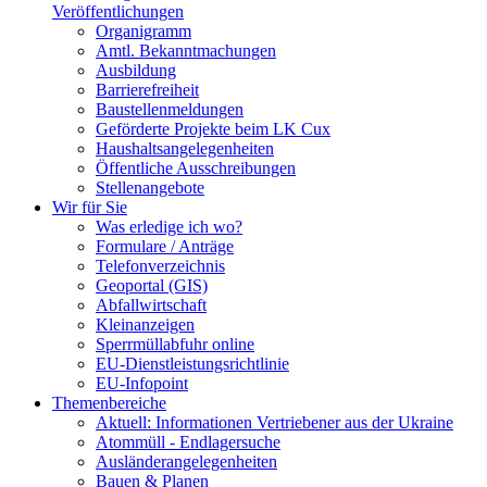
Veröffentlichungen
Organigramm
Amtl. Bekanntmachungen
Ausbildung
Barrierefreiheit
Baustellenmeldungen
Geförderte Projekte beim LK Cux
Haushaltsangelegenheiten
Öffentliche Ausschreibungen
Stellenangebote
Wir für Sie
Was erledige ich wo?
Formulare / Anträge
Telefonverzeichnis
Geoportal (GIS)
Abfallwirtschaft
Kleinanzeigen
Sperrmüllabfuhr online
EU-Dienstleistungsrichtlinie
EU-Infopoint
Themenbereiche
Aktuell: Informationen Vertriebener aus der Ukraine
Atommüll - Endlagersuche
Ausländerangelegenheiten
Bauen & Planen