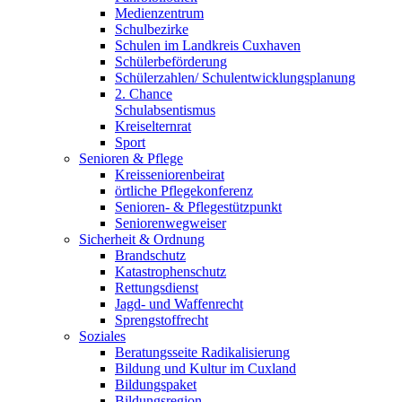
Medienzentrum
Schulbezirke
Schulen im Landkreis Cuxhaven
Schülerbeförderung
Schülerzahlen/ Schulentwicklungsplanung
2. Chance
Schulabsentismus
Kreiselternrat
Sport
Senioren & Pflege
Kreisseniorenbeirat
örtliche Pflegekonferenz
Senioren- & Pflegestützpunkt
Seniorenwegweiser
Sicherheit & Ordnung
Brandschutz
Katastrophenschutz
Rettungsdienst
Jagd- und Waffenrecht
Sprengstoffrecht
Soziales
Beratungsseite Radikalisierung
Bildung und Kultur im Cuxland
Bildungspaket
Bildungsregion