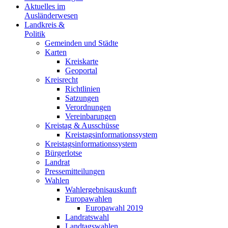
Aktuelles im
Ausländerwesen
Landkreis &
Politik
Gemeinden und Städte
Karten
Kreiskarte
Geoportal
Kreisrecht
Richtlinien
Satzungen
Verordnungen
Vereinbarungen
Kreistag & Ausschüsse
Kreistagsinformationssystem
Kreistagsinformationssystem
Bürgerlotse
Landrat
Pressemitteilungen
Wahlen
Wahlergebnisauskunft
Europawahlen
Europawahl 2019
Landratswahl
Landtagswahlen