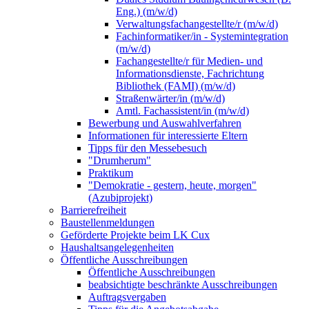
Eng.) (m/w/d)
Verwaltungsfachangestellte/r (m/w/d)
Fachinformatiker/in - Systemintegration
(m/w/d)
Fachangestellte/r für Medien- und
Informationsdienste, Fachrichtung
Bibliothek (FAMI) (m/w/d)
Straßenwärter/in (m/w/d)
Amtl. Fachassistent/in (m/w/d)
Bewerbung und Auswahlverfahren
Informationen für interessierte Eltern
Tipps für den Messebesuch
"Drumherum"
Praktikum
"Demokratie - gestern, heute, morgen"
(Azubiprojekt)
Barrierefreiheit
Baustellenmeldungen
Geförderte Projekte beim LK Cux
Haushaltsangelegenheiten
Öffentliche Ausschreibungen
Öffentliche Ausschreibungen
beabsichtigte beschränkte Ausschreibungen
Auftragsvergaben