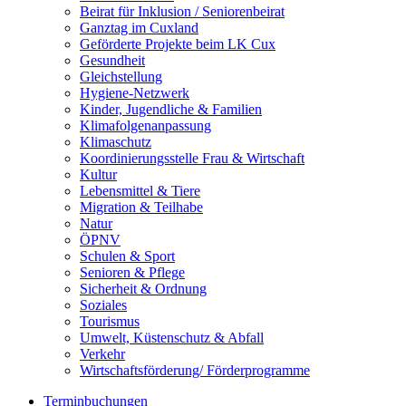
Beirat für Inklusion / Seniorenbeirat
Ganztag im Cuxland
Geförderte Projekte beim LK Cux
Gesundheit
Gleichstellung
Hygiene-Netzwerk
Kinder, Jugendliche & Familien
Klimafolgenanpassung
Klimaschutz
Koordinierungsstelle Frau & Wirtschaft
Kultur
Lebensmittel & Tiere
Migration & Teilhabe
Natur
ÖPNV
Schulen & Sport
Senioren & Pflege
Sicherheit & Ordnung
Soziales
Tourismus
Umwelt, Küstenschutz & Abfall
Verkehr
Wirtschaftsförderung/ Förderprogramme
Terminbuchungen