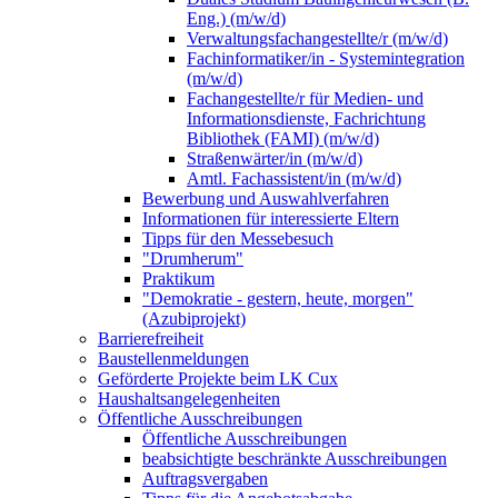
Eng.) (m/w/d)
Verwaltungsfachangestellte/r (m/w/d)
Fachinformatiker/in - Systemintegration
(m/w/d)
Fachangestellte/r für Medien- und
Informationsdienste, Fachrichtung
Bibliothek (FAMI) (m/w/d)
Straßenwärter/in (m/w/d)
Amtl. Fachassistent/in (m/w/d)
Bewerbung und Auswahlverfahren
Informationen für interessierte Eltern
Tipps für den Messebesuch
"Drumherum"
Praktikum
"Demokratie - gestern, heute, morgen"
(Azubiprojekt)
Barrierefreiheit
Baustellenmeldungen
Geförderte Projekte beim LK Cux
Haushaltsangelegenheiten
Öffentliche Ausschreibungen
Öffentliche Ausschreibungen
beabsichtigte beschränkte Ausschreibungen
Auftragsvergaben