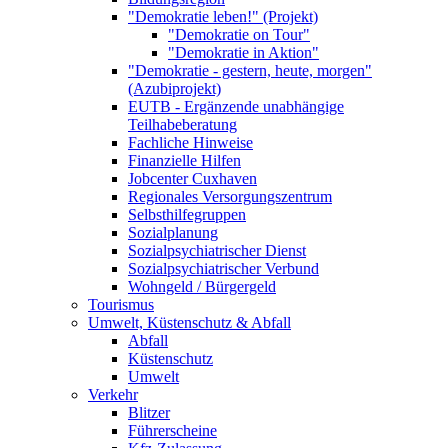
"Demokratie leben!" (Projekt)
"Demokratie on Tour"
"Demokratie in Aktion"
"Demokratie - gestern, heute, morgen"
(Azubiprojekt)
EUTB - Ergänzende unabhängige
Teilhabeberatung
Fachliche Hinweise
Finanzielle Hilfen
Jobcenter Cuxhaven
Regionales Versorgungszentrum
Selbsthilfegruppen
Sozialplanung
Sozialpsychiatrischer Dienst
Sozialpsychiatrischer Verbund
Wohngeld / Bürgergeld
Tourismus
Umwelt, Küstenschutz & Abfall
Abfall
Küstenschutz
Umwelt
Verkehr
Blitzer
Führerscheine