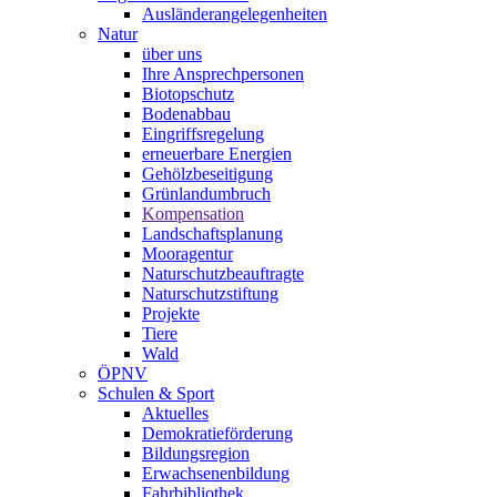
Ausländerangelegenheiten
Natur
über uns
Ihre Ansprechpersonen
Biotopschutz
Bodenabbau
Eingriffsregelung
erneuerbare Energien
Gehölzbeseitigung
Grünlandumbruch
Kompensation
Landschaftsplanung
Mooragentur
Naturschutzbeauftragte
Naturschutzstiftung
Projekte
Tiere
Wald
ÖPNV
Schulen & Sport
Aktuelles
Demokratieförderung
Bildungsregion
Erwachsenenbildung
Fahrbibliothek