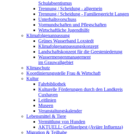
Schulabsentismus
Trennung / Scheidung - allgemein
Trennung / Scheidung - Familiengericht Langen
Unterhaltsvorschuss
Vormundschaften und Pflegschaften
Wirtschaftliche Jugendhilfe
Klimafolgenanpassung
Grünes Wasserband Loxstedt
Klimafolgenanpassungskonzept
Landschaftskonzept für die Geesteniederung
Wassermengenmanagement
im Grauwallgebiet
Klimaschutz
Koordinierungsstelle Frau & Wirtschaft
Kultur
Fahrbibliothek
Kulturelle Förderungen durch den Landkreis
Cuxhaven
Leitlinien
Museen
Veranstaltungskalender
Lebensmittel & Tiere
Vermittlung von Hunden
AKTUELL: Geflügelpest (Aviäre Influenza)
Migration & Teilhabe