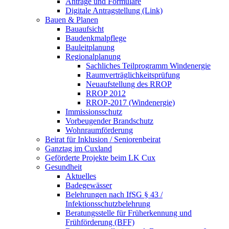
Anträge und Formulare
Digitale Antragstellung (Link)
Bauen & Planen
Bauaufsicht
Baudenkmalpflege
Bauleitplanung
Regionalplanung
Sachliches Teilprogramm Windenergie
Raumverträglichkeitsprüfung
Neuaufstellung des RROP
RROP 2012
RROP-2017 (Windenergie)
Immissionsschutz
Vorbeugender Brandschutz
Wohnraumförderung
Beirat für Inklusion / Seniorenbeirat
Ganztag im Cuxland
Geförderte Projekte beim LK Cux
Gesundheit
Aktuelles
Badegewässer
Belehrungen nach IfSG § 43 /
Infektionsschutzbelehrung
Beratungsstelle für Früherkennung und
Frühförderung (BFF)