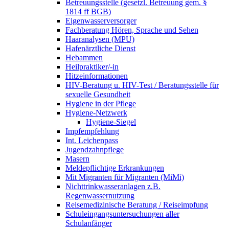
Betreuungsstelle (gesetzl. Betreuung gem. §
1814 ff BGB)
Eigenwasserversorger
Fachberatung Hören, Sprache und Sehen
Haaranalysen (MPU)
Hafenärztliche Dienst
Hebammen
Heilpraktiker/-in
Hitzeinformationen
HIV-Beratung u. HIV-Test / Beratungsstelle für
sexuelle Gesundheit
Hygiene in der Pflege
Hygiene-Netzwerk
Hygiene-Siegel
Impfempfehlung
Int. Leichenpass
Jugendzahnpflege
Masern
Meldepflichtige Erkrankungen
Mit Migranten für Migranten (MiMi)
Nichttrinkwasseranlagen z.B.
Regenwassernutzung
Reisemedizinische Beratung / Reiseimpfung
Schuleingangsuntersuchungen aller
Schulanfänger