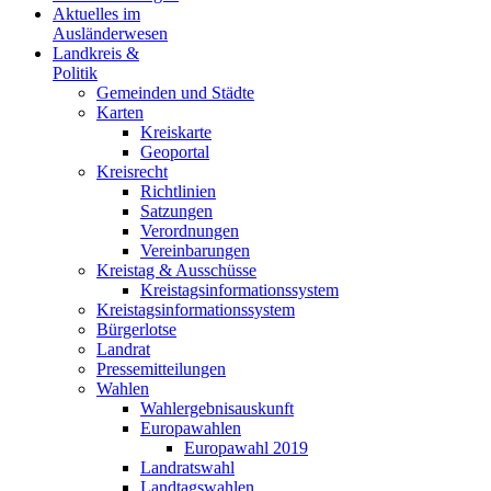
Aktuelles im
Ausländerwesen
Landkreis &
Politik
Gemeinden und Städte
Karten
Kreiskarte
Geoportal
Kreisrecht
Richtlinien
Satzungen
Verordnungen
Vereinbarungen
Kreistag & Ausschüsse
Kreistagsinformationssystem
Kreistagsinformationssystem
Bürgerlotse
Landrat
Pressemitteilungen
Wahlen
Wahlergebnisauskunft
Europawahlen
Europawahl 2019
Landratswahl
Landtagswahlen