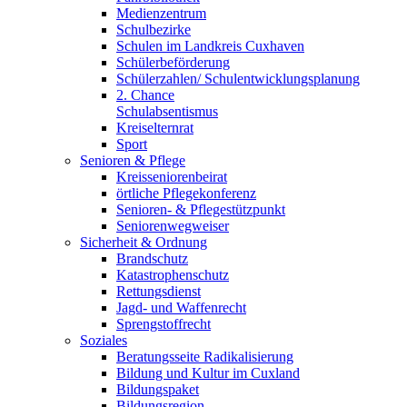
Medienzentrum
Schulbezirke
Schulen im Landkreis Cuxhaven
Schülerbeförderung
Schülerzahlen/ Schulentwicklungsplanung
2. Chance
Schulabsentismus
Kreiselternrat
Sport
Senioren & Pflege
Kreisseniorenbeirat
örtliche Pflegekonferenz
Senioren- & Pflegestützpunkt
Seniorenwegweiser
Sicherheit & Ordnung
Brandschutz
Katastrophenschutz
Rettungsdienst
Jagd- und Waffenrecht
Sprengstoffrecht
Soziales
Beratungsseite Radikalisierung
Bildung und Kultur im Cuxland
Bildungspaket
Bildungsregion