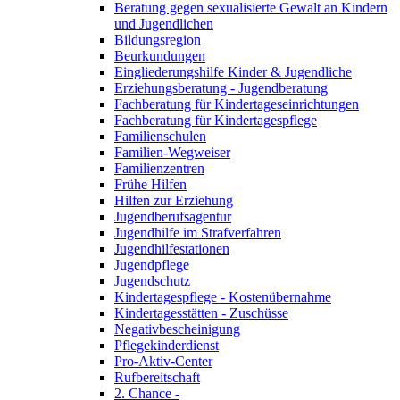
Beratung gegen sexualisierte Gewalt an Kindern
und Jugendlichen
Bildungsregion
Beurkundungen
Eingliederungshilfe Kinder & Jugendliche
Erziehungsberatung - Jugendberatung
Fachberatung für Kindertageseinrichtungen
Fachberatung für Kindertagespflege
Familienschulen
Familien-Wegweiser
Familienzentren
Frühe Hilfen
Hilfen zur Erziehung
Jugendberufsagentur
Jugendhilfe im Strafverfahren
Jugendhilfestationen
Jugendpflege
Jugendschutz
Kindertagespflege - Kostenübernahme
Kindertagesstätten - Zuschüsse
Negativbescheinigung
Pflegekinderdienst
Pro-Aktiv-Center
Rufbereitschaft
2. Chance -