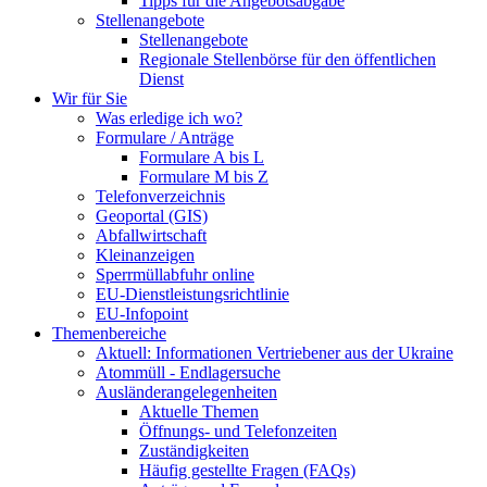
Tipps für die Angebotsabgabe
Stellenangebote
Stellenangebote
Regionale Stellenbörse für den öffentlichen
Dienst
Wir für Sie
Was erledige ich wo?
Formulare / Anträge
Formulare A bis L
Formulare M bis Z
Telefonverzeichnis
Geoportal (GIS)
Abfallwirtschaft
Kleinanzeigen
Sperrmüllabfuhr online
EU-Dienstleistungsrichtlinie
EU-Infopoint
Themenbereiche
Aktuell: Informationen Vertriebener aus der Ukraine
Atommüll - Endlagersuche
Ausländerangelegenheiten
Aktuelle Themen
Öffnungs- und Telefonzeiten
Zuständigkeiten
Häufig gestellte Fragen (FAQs)