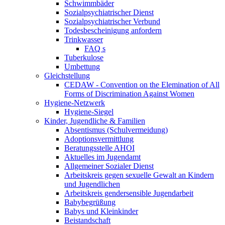
Schwimmbäder
Sozialpsychiatrischer Dienst
Sozialpsychiatrischer Verbund
Todesbescheinigung anfordern
Trinkwasser
FAQ s
Tuberkulose
Umbettung
Gleichstellung
CEDAW - Convention on the Elemination of All
Forms of Discrimination Against Women
Hygiene-Netzwerk
Hygiene-Siegel
Kinder, Jugendliche & Familien
Absentismus (Schulvermeidung)
Adoptionsvermittlung
Beratungsstelle AHOI
Aktuelles im Jugendamt
Allgemeiner Sozialer Dienst
Arbeitskreis gegen sexuelle Gewalt an Kindern
und Jugendlichen
Arbeitskreis gendersensible Jugendarbeit
Babybegrüßung
Babys und Kleinkinder
Beistandschaft