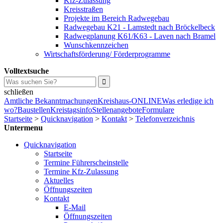
Kfz-Zulassung
Kreisstraßen
Projekte im Bereich Radwegebau
Radwegebau K21 - Lamstedt nach Bröckelbeck
Radwegplanung K61/K63 - Laven nach Bramel
Wunschkennzeichen
Wirtschaftsförderung/ Förderprogramme
Volltextsuche
schließen
Amtliche Bekanntmachungen
Kreishaus-ONLINE
Was erledige ich
wo?
Baustellen
Kreistagsinfo
Stellenangebote
Formulare
Startseite
>
Quicknavigation
>
Kontakt
>
Telefonverzeichnis
Untermenu
Quicknavigation
Startseite
Termine Führerscheinstelle
Termine Kfz-Zulassung
Aktuelles
Öffnungszeiten
Kontakt
E-Mail
Öffnungszeiten