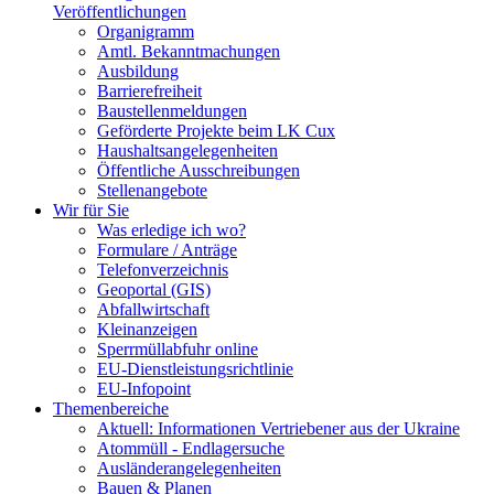
Veröffentlichungen
Organigramm
Amtl. Bekanntmachungen
Ausbildung
Barrierefreiheit
Baustellenmeldungen
Geförderte Projekte beim LK Cux
Haushaltsangelegenheiten
Öffentliche Ausschreibungen
Stellenangebote
Wir für Sie
Was erledige ich wo?
Formulare / Anträge
Telefonverzeichnis
Geoportal (GIS)
Abfallwirtschaft
Kleinanzeigen
Sperrmüllabfuhr online
EU-Dienstleistungsrichtlinie
EU-Infopoint
Themenbereiche
Aktuell: Informationen Vertriebener aus der Ukraine
Atommüll - Endlagersuche
Ausländerangelegenheiten
Bauen & Planen