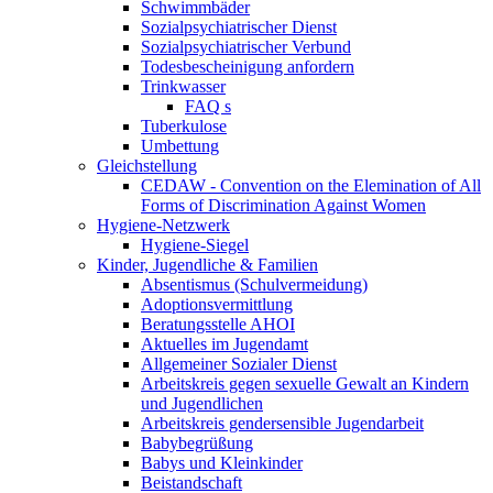
Schwimmbäder
Sozialpsychiatrischer Dienst
Sozialpsychiatrischer Verbund
Todesbescheinigung anfordern
Trinkwasser
FAQ s
Tuberkulose
Umbettung
Gleichstellung
CEDAW - Convention on the Elemination of All
Forms of Discrimination Against Women
Hygiene-Netzwerk
Hygiene-Siegel
Kinder, Jugendliche & Familien
Absentismus (Schulvermeidung)
Adoptionsvermittlung
Beratungsstelle AHOI
Aktuelles im Jugendamt
Allgemeiner Sozialer Dienst
Arbeitskreis gegen sexuelle Gewalt an Kindern
und Jugendlichen
Arbeitskreis gendersensible Jugendarbeit
Babybegrüßung
Babys und Kleinkinder
Beistandschaft