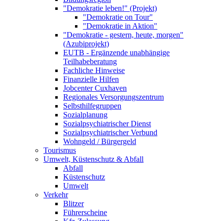
"Demokratie leben!" (Projekt)
"Demokratie on Tour"
"Demokratie in Aktion"
"Demokratie - gestern, heute, morgen"
(Azubiprojekt)
EUTB - Ergänzende unabhängige
Teilhabeberatung
Fachliche Hinweise
Finanzielle Hilfen
Jobcenter Cuxhaven
Regionales Versorgungszentrum
Selbsthilfegruppen
Sozialplanung
Sozialpsychiatrischer Dienst
Sozialpsychiatrischer Verbund
Wohngeld / Bürgergeld
Tourismus
Umwelt, Küstenschutz & Abfall
Abfall
Küstenschutz
Umwelt
Verkehr
Blitzer
Führerscheine