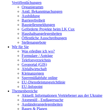
Veröffentlichungen
Organigramm
Amtl. Bekanntmachungen
Ausbildung
Barrierefreiheit
Baustellenmeldungen
Geförderte Projekte beim LK Cux
Haushaltsangelegenheiten
Öffentliche Ausschreibungen
Stellenangebote
Wir für Sie
Was erledige ich wo?
Formulare / Anträge
Telefonverzeichnis
Geoportal (GIS)
Abfallwirtschaft
Kleinanzeigen
Sperrmüllabfuhr online
EU-Dienstleistungsrichtlinie
EU-Infopoint
Themenbereiche
Aktuell: Informationen Vertriebener aus der Ukraine
Atommüll - Endlagersuche
Ausländerangelegenheiten
Bauen & Planen