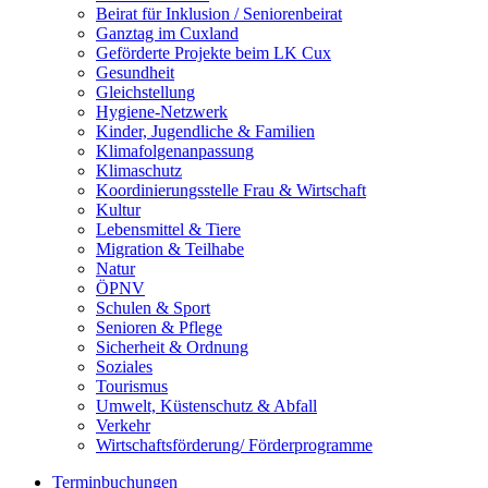
Beirat für Inklusion / Seniorenbeirat
Ganztag im Cuxland
Geförderte Projekte beim LK Cux
Gesundheit
Gleichstellung
Hygiene-Netzwerk
Kinder, Jugendliche & Familien
Klimafolgenanpassung
Klimaschutz
Koordinierungsstelle Frau & Wirtschaft
Kultur
Lebensmittel & Tiere
Migration & Teilhabe
Natur
ÖPNV
Schulen & Sport
Senioren & Pflege
Sicherheit & Ordnung
Soziales
Tourismus
Umwelt, Küstenschutz & Abfall
Verkehr
Wirtschaftsförderung/ Förderprogramme
Terminbuchungen