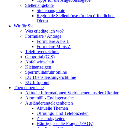
Tipps für die Angebotsabgabe
Stellenangebote
Stellenangebote
Regionale Stellenbörse für den öffentlichen
Dienst
Wir für Sie
Was erledige ich wo?
Formulare / Anträge
Formulare A bis L
Formulare M bis Z
Telefonverzeichnis
Geoportal (GIS)
Abfallwirtschaft
Kleinanzeigen
Sperrmüllabfuhr online
EU-Dienstleistungsrichtlinie
EU-Infopoint
Themenbereiche
Aktuell: Informationen Vertriebener aus der Ukraine
Atommüll - Endlagersuche
Ausländerangelegenheiten
Aktuelle Themen
Öffnungs- und Telefonzeiten
Zuständigkeiten
Häufig gestellte Fragen (FAQs)