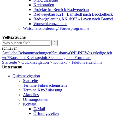
Kfz-Zulassung
Kreisstraßen
Projekte im Bereich Radwegebau
Radwegebau K21 - Lamstedt nach Bröckelbeck
Radwegplanung K61/K63 - Laven nach Bramel
Wunschkennzeichen
Wirtschaftsförderung/ Förderprogramme
Volltextsuche
schließen
Amtliche Bekanntmachungen
Kreishaus-ONLINE
Was erledige ich
wo?
Baustellen
Kreistagsinfo
Stellenangebote
Formulare
Startseite
>
Quicknavigation
>
Kontakt
>
Telefonverzeichnis
Untermenu
Quicknavigation
Startseite
Termine Führerscheinstelle
Termine Kfz-Zulassung
Aktuelles
Öffnungszeiten
Kontakt
E-Mail
Öffnungszeiten