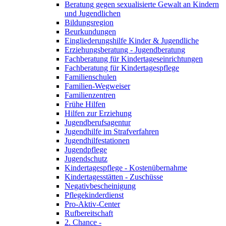
Beratung gegen sexualisierte Gewalt an Kindern
und Jugendlichen
Bildungsregion
Beurkundungen
Eingliederungshilfe Kinder & Jugendliche
Erziehungsberatung - Jugendberatung
Fachberatung für Kindertageseinrichtungen
Fachberatung für Kindertagespflege
Familienschulen
Familien-Wegweiser
Familienzentren
Frühe Hilfen
Hilfen zur Erziehung
Jugendberufsagentur
Jugendhilfe im Strafverfahren
Jugendhilfestationen
Jugendpflege
Jugendschutz
Kindertagespflege - Kostenübernahme
Kindertagesstätten - Zuschüsse
Negativbescheinigung
Pflegekinderdienst
Pro-Aktiv-Center
Rufbereitschaft
2. Chance -