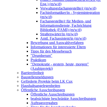
Eng.) (m/w/d)
Verwaltungsfachangestellte/r (m/w/d)
Fachinformatiker/in - Systemintegration
(m/w/d)
Fachangestellte/r für Medien- und
Informationsdienste, Fachrichtung
Bibliothek (FAMI) (m/w/d)
Straßenwärter/in (m/w/d)
Amtl. Fachassistent/in (m/w/d)
Bewerbung und Auswahlverfahren
Informationen für interessierte Eltern
Tipps für den Messebesuch
"Drumherum"
Praktikum
"Demokratie - gestern, heute, morgen"
(Azubiprojekt)
Barrierefreiheit
Baustellenmeldungen
Geförderte Projekte beim LK Cux
Haushaltsangelegenheiten
Öffentliche Ausschreibungen
Öffentliche Ausschreibungen
beabsichtigte beschränkte Ausschreibungen
Auftragsvergaben