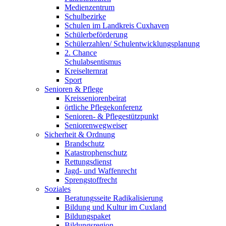
Medienzentrum
Schulbezirke
Schulen im Landkreis Cuxhaven
Schülerbeförderung
Schülerzahlen/ Schulentwicklungsplanung
2. Chance
Schulabsentismus
Kreiselternrat
Sport
Senioren & Pflege
Kreisseniorenbeirat
örtliche Pflegekonferenz
Senioren- & Pflegestützpunkt
Seniorenwegweiser
Sicherheit & Ordnung
Brandschutz
Katastrophenschutz
Rettungsdienst
Jagd- und Waffenrecht
Sprengstoffrecht
Soziales
Beratungsseite Radikalisierung
Bildung und Kultur im Cuxland
Bildungspaket
Bildungsregion