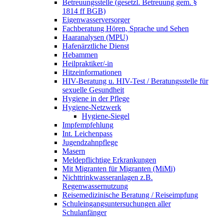
Betreuungsstelle (gesetzl. Betreuung gem. §
1814 ff BGB)
Eigenwasserversorger
Fachberatung Hören, Sprache und Sehen
Haaranalysen (MPU)
Hafenärztliche Dienst
Hebammen
Heilpraktiker/-in
Hitzeinformationen
HIV-Beratung u. HIV-Test / Beratungsstelle für
sexuelle Gesundheit
Hygiene in der Pflege
Hygiene-Netzwerk
Hygiene-Siegel
Impfempfehlung
Int. Leichenpass
Jugendzahnpflege
Masern
Meldepflichtige Erkrankungen
Mit Migranten für Migranten (MiMi)
Nichttrinkwasseranlagen z.B.
Regenwassernutzung
Reisemedizinische Beratung / Reiseimpfung
Schuleingangsuntersuchungen aller
Schulanfänger