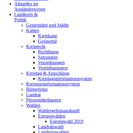
Aktuelles im
Ausländerwesen
Landkreis &
Politik
Gemeinden und Städte
Karten
Kreiskarte
Geoportal
Kreisrecht
Richtlinien
Satzungen
Verordnungen
Vereinbarungen
Kreistag & Ausschüsse
Kreistagsinformationssystem
Kreistagsinformationssystem
Bürgerlotse
Landrat
Pressemitteilungen
Wahlen
Wahlergebnisauskunft
Europawahlen
Europawahl 2019
Landratswahl
Landtagswahlen