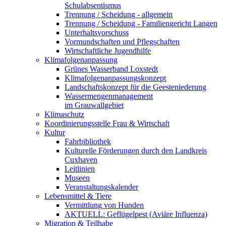
Schulabsentismus
Trennung / Scheidung - allgemein
Trennung / Scheidung - Familiengericht Langen
Unterhaltsvorschuss
Vormundschaften und Pflegschaften
Wirtschaftliche Jugendhilfe
Klimafolgenanpassung
Grünes Wasserband Loxstedt
Klimafolgenanpassungskonzept
Landschaftskonzept für die Geesteniederung
Wassermengenmanagement
im Grauwallgebiet
Klimaschutz
Koordinierungsstelle Frau & Wirtschaft
Kultur
Fahrbibliothek
Kulturelle Förderungen durch den Landkreis
Cuxhaven
Leitlinien
Museen
Veranstaltungskalender
Lebensmittel & Tiere
Vermittlung von Hunden
AKTUELL: Geflügelpest (Aviäre Influenza)
Migration & Teilhabe