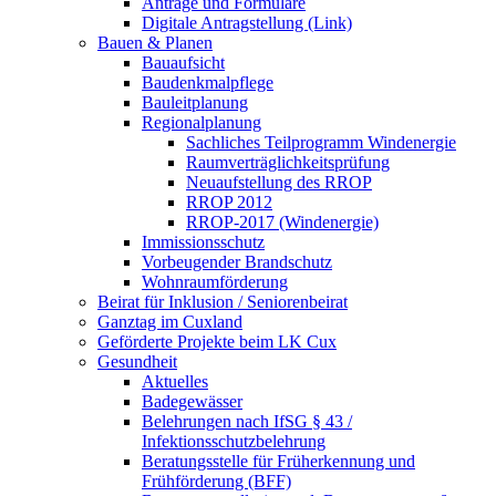
Anträge und Formulare
Digitale Antragstellung (Link)
Bauen & Planen
Bauaufsicht
Baudenkmalpflege
Bauleitplanung
Regionalplanung
Sachliches Teilprogramm Windenergie
Raumverträglichkeitsprüfung
Neuaufstellung des RROP
RROP 2012
RROP-2017 (Windenergie)
Immissionsschutz
Vorbeugender Brandschutz
Wohnraumförderung
Beirat für Inklusion / Seniorenbeirat
Ganztag im Cuxland
Geförderte Projekte beim LK Cux
Gesundheit
Aktuelles
Badegewässer
Belehrungen nach IfSG § 43 /
Infektionsschutzbelehrung
Beratungsstelle für Früherkennung und
Frühförderung (BFF)