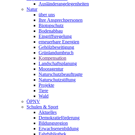
Ausländerangelegenheiten
Natur
über uns
Ihre Ansprechpersonen
Biotopschutz
Bodenabbau
Eingriffsregelung
erneuerbare Energien
Gehölzbeseitigung
Grünlandumbruch
Kompensation
Landschaftsplanung
Mooragentur
Naturschutzbeauftragte
Naturschutzstiftung
Projekte
Tiere
Wald
ÖPNV
Schulen & Sport
Aktuelles
Demokratieförderung
Bildungsregion
Erwachsenenbildung
Fahrbibliothek