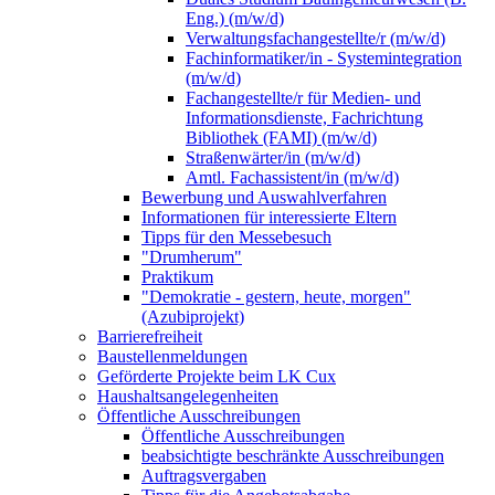
Eng.) (m/w/d)
Verwaltungsfachangestellte/r (m/w/d)
Fachinformatiker/in - Systemintegration
(m/w/d)
Fachangestellte/r für Medien- und
Informationsdienste, Fachrichtung
Bibliothek (FAMI) (m/w/d)
Straßenwärter/in (m/w/d)
Amtl. Fachassistent/in (m/w/d)
Bewerbung und Auswahlverfahren
Informationen für interessierte Eltern
Tipps für den Messebesuch
"Drumherum"
Praktikum
"Demokratie - gestern, heute, morgen"
(Azubiprojekt)
Barrierefreiheit
Baustellenmeldungen
Geförderte Projekte beim LK Cux
Haushaltsangelegenheiten
Öffentliche Ausschreibungen
Öffentliche Ausschreibungen
beabsichtigte beschränkte Ausschreibungen
Auftragsvergaben