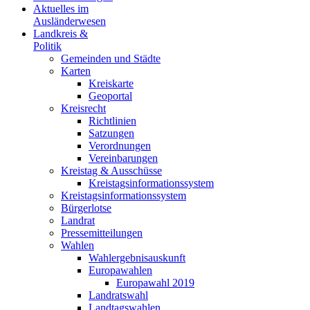
Aktuelles im
Ausländerwesen
Landkreis &
Politik
Gemeinden und Städte
Karten
Kreiskarte
Geoportal
Kreisrecht
Richtlinien
Satzungen
Verordnungen
Vereinbarungen
Kreistag & Ausschüsse
Kreistagsinformationssystem
Kreistagsinformationssystem
Bürgerlotse
Landrat
Pressemitteilungen
Wahlen
Wahlergebnisauskunft
Europawahlen
Europawahl 2019
Landratswahl
Landtagswahlen