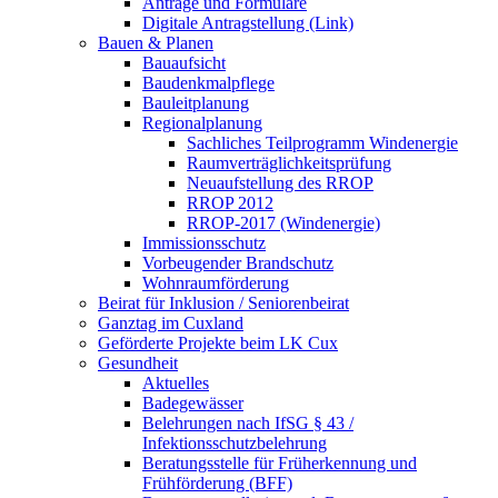
Anträge und Formulare
Digitale Antragstellung (Link)
Bauen & Planen
Bauaufsicht
Baudenkmalpflege
Bauleitplanung
Regionalplanung
Sachliches Teilprogramm Windenergie
Raumverträglichkeitsprüfung
Neuaufstellung des RROP
RROP 2012
RROP-2017 (Windenergie)
Immissionsschutz
Vorbeugender Brandschutz
Wohnraumförderung
Beirat für Inklusion / Seniorenbeirat
Ganztag im Cuxland
Geförderte Projekte beim LK Cux
Gesundheit
Aktuelles
Badegewässer
Belehrungen nach IfSG § 43 /
Infektionsschutzbelehrung
Beratungsstelle für Früherkennung und
Frühförderung (BFF)