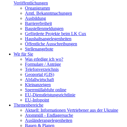
Veröffentlichungen
Organigramm
Amtl. Bekanntmachungen
Ausbildung
Barrierefreiheit
Baustellenmeldungen
Geförderte Projekte beim LK Cux
Haushaltsangelegenheiten
Öffentliche Ausschreibungen
Stellenangebote
Wir für Sie
Was erledige ich wo?
Formulare / Anträge
Telefonverzeichnis
Geoportal (GIS)
Abfallwirtschaft
Kleinanzeigen
Sperrmüllabfuhr online
EU-Dienstleistungsrichtlinie
EU-Infopoint
Themenbereiche
Aktuell: Informationen Vertriebener aus der Ukraine
Atommüll - Endlagersuche
Ausländerangelegenheiten
Bauen & Planen