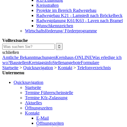
Kfz-Zulassung
Kreisstraßen
Projekte im Bereich Radwegebau
Radwegebau K21 - Lamstedt nach Bröckelbeck
Radwegplanung K61/K63 - Laven nach Bramel
Wunschkennzeichen
Wirtschaftsförderung/ Förderprogramme
Volltextsuche
schließen
Amtliche Bekanntmachungen
Kreishaus-ONLINE
Was erledige ich
wo?
Baustellen
Kreistagsinfo
Stellenangebote
Formulare
Startseite
>
Quicknavigation
>
Kontakt
>
Telefonverzeichnis
Untermenu
Quicknavigation
Startseite
Termine Führerscheinstelle
Termine Kfz-Zulassung
Aktuelles
Öffnungszeiten
Kontakt
E-Mail
Öffnungszeiten