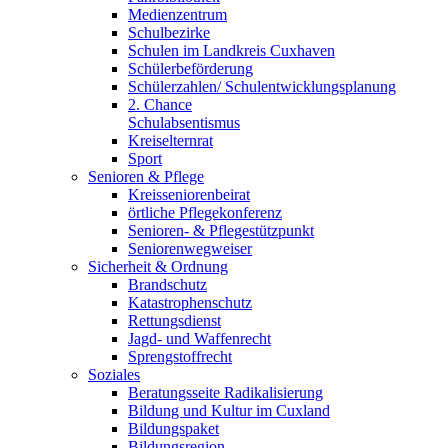
Medienzentrum
Schulbezirke
Schulen im Landkreis Cuxhaven
Schülerbeförderung
Schülerzahlen/ Schulentwicklungsplanung
2. Chance
Schulabsentismus
Kreiselternrat
Sport
Senioren & Pflege
Kreisseniorenbeirat
örtliche Pflegekonferenz
Senioren- & Pflegestützpunkt
Seniorenwegweiser
Sicherheit & Ordnung
Brandschutz
Katastrophenschutz
Rettungsdienst
Jagd- und Waffenrecht
Sprengstoffrecht
Soziales
Beratungsseite Radikalisierung
Bildung und Kultur im Cuxland
Bildungspaket
Bildungsregion