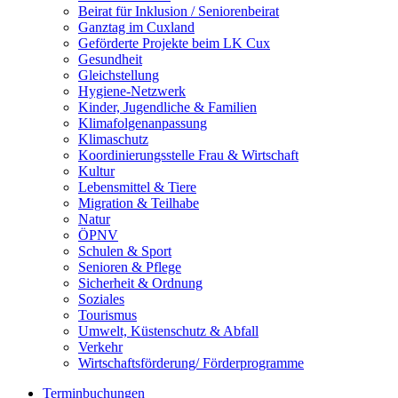
Beirat für Inklusion / Seniorenbeirat
Ganztag im Cuxland
Geförderte Projekte beim LK Cux
Gesundheit
Gleichstellung
Hygiene-Netzwerk
Kinder, Jugendliche & Familien
Klimafolgenanpassung
Klimaschutz
Koordinierungsstelle Frau & Wirtschaft
Kultur
Lebensmittel & Tiere
Migration & Teilhabe
Natur
ÖPNV
Schulen & Sport
Senioren & Pflege
Sicherheit & Ordnung
Soziales
Tourismus
Umwelt, Küstenschutz & Abfall
Verkehr
Wirtschaftsförderung/ Förderprogramme
Terminbuchungen