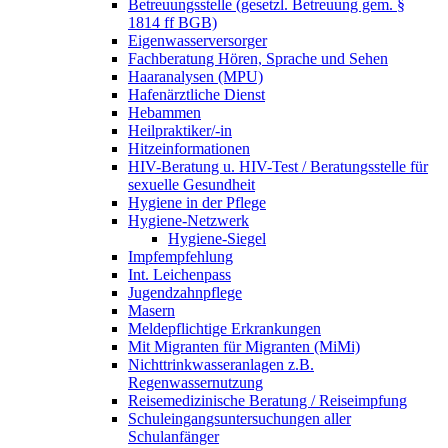
Betreuungsstelle (gesetzl. Betreuung gem. §
1814 ff BGB)
Eigenwasserversorger
Fachberatung Hören, Sprache und Sehen
Haaranalysen (MPU)
Hafenärztliche Dienst
Hebammen
Heilpraktiker/-in
Hitzeinformationen
HIV-Beratung u. HIV-Test / Beratungsstelle für
sexuelle Gesundheit
Hygiene in der Pflege
Hygiene-Netzwerk
Hygiene-Siegel
Impfempfehlung
Int. Leichenpass
Jugendzahnpflege
Masern
Meldepflichtige Erkrankungen
Mit Migranten für Migranten (MiMi)
Nichttrinkwasseranlagen z.B.
Regenwassernutzung
Reisemedizinische Beratung / Reiseimpfung
Schuleingangsuntersuchungen aller
Schulanfänger