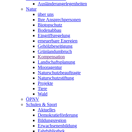
Ausländerangelegenheiten
Natur
über uns
Ihre Ansprechpersonen
Biotopschutz
Bodenabbau
Eingriffsregelung
erneuerbare Energien
Gehölzbeseitigung
Grünlandumbruch
Kompensation
Landschaftsplanung
Mooragentur
Naturschutzbeauftragte
Naturschutzstiftung
Projekte
Tiere
Wald
ÖPNV
Schulen & Sport
Aktuelles
Demokratieförderung
Bildungsregion
Erwachsenenbildung
Fahrbibliothek