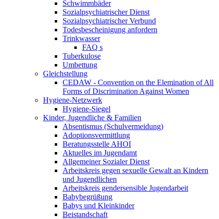
Schwimmbäder
Sozialpsychiatrischer Dienst
Sozialpsychiatrischer Verbund
Todesbescheinigung anfordern
Trinkwasser
FAQ s
Tuberkulose
Umbettung
Gleichstellung
CEDAW - Convention on the Elemination of All
Forms of Discrimination Against Women
Hygiene-Netzwerk
Hygiene-Siegel
Kinder, Jugendliche & Familien
Absentismus (Schulvermeidung)
Adoptionsvermittlung
Beratungsstelle AHOI
Aktuelles im Jugendamt
Allgemeiner Sozialer Dienst
Arbeitskreis gegen sexuelle Gewalt an Kindern
und Jugendlichen
Arbeitskreis gendersensible Jugendarbeit
Babybegrüßung
Babys und Kleinkinder
Beistandschaft