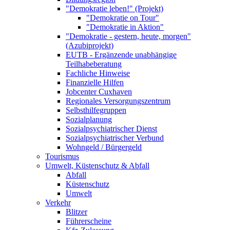
"Demokratie leben!" (Projekt)
"Demokratie on Tour"
"Demokratie in Aktion"
"Demokratie - gestern, heute, morgen"
(Azubiprojekt)
EUTB - Ergänzende unabhängige
Teilhabeberatung
Fachliche Hinweise
Finanzielle Hilfen
Jobcenter Cuxhaven
Regionales Versorgungszentrum
Selbsthilfegruppen
Sozialplanung
Sozialpsychiatrischer Dienst
Sozialpsychiatrischer Verbund
Wohngeld / Bürgergeld
Tourismus
Umwelt, Küstenschutz & Abfall
Abfall
Küstenschutz
Umwelt
Verkehr
Blitzer
Führerscheine