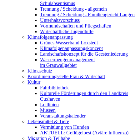
Schulabsentismus
Trennung / Scheidung - allgemein
Trennung / Scheidung - Familiengericht Langen
Unterhaltsvorschuss
Vormundschaften und Pflegschaften
Wirtschaftliche Jugendhilfe
Klimafolgenanpassung
Grünes Wasserband Loxstedt
Klimafolgenanpassungskonzept
Landschaftskonzept für die Geesteniederung
Wassermengenmanagement
im Grauwallgebiet
Klimaschutz
Koordinierungsstelle Frau & Wirtschaft
Kultur
Fahrbibliothek
Kulturelle Förderungen durch den Landkreis
Cuxhaven
Leitlinien
Museen
Veranstaltungskalender
Lebensmittel & Tiere
Vermittlung von Hunden
AKTUELL: Geflügelpest (Aviäre Influenza)
Migration & Teilhabe