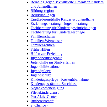
Beratung gegen sexualisierte Gewalt an Kindern
und Jugendlichen
Bildungsregion
Beurkundungen
Eingliederungshilfe Kinder & Jugendliche
Erziehungsberatung - Jugendberatung
Fachberatung für Kindertageseinrichtungen
Fachberatung für Kindertagespflege
Familienschulen
Familien-Wegweiser
Familienzentren
Frühe Hilfen
Hilfen zur Erziehung
Jugendberufsagentur
Jugendhilfe im Strafverfahren
Jugendhilfestationen
Jugendpflege
Jugendschutz
Kindertagespflege - Kostenübernahme
Kindertagesstätten - Zuschüsse
Negativbescheinigung
Pflegekinderdienst
Pro-Aktiv-Center
Rufbereitschaft
2. Chance -