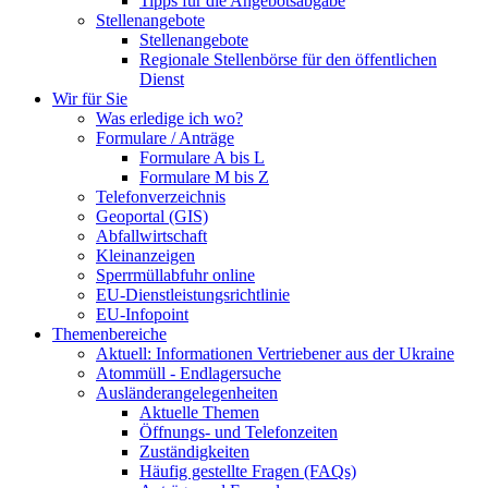
Tipps für die Angebotsabgabe
Stellenangebote
Stellenangebote
Regionale Stellenbörse für den öffentlichen
Dienst
Wir für Sie
Was erledige ich wo?
Formulare / Anträge
Formulare A bis L
Formulare M bis Z
Telefonverzeichnis
Geoportal (GIS)
Abfallwirtschaft
Kleinanzeigen
Sperrmüllabfuhr online
EU-Dienstleistungsrichtlinie
EU-Infopoint
Themenbereiche
Aktuell: Informationen Vertriebener aus der Ukraine
Atommüll - Endlagersuche
Ausländerangelegenheiten
Aktuelle Themen
Öffnungs- und Telefonzeiten
Zuständigkeiten
Häufig gestellte Fragen (FAQs)