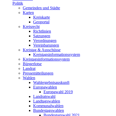
Politik
Gemeinden und Städte
Karten
Kreiskarte
Geoportal
Kreisrecht
Richtlinien
Satzungen
Verordnungen
Vereinbarungen
Kreistag & Ausschüsse
Kreistagsinformationssystem
Kreistagsinformationssystem
Bürgerlotse
Landrat
Pressemitteilungen
Wahlen
Wahlergebnisauskunft
Europawahlen
Europawahl 2019
Landratswahl
Landtagswahlen
Kommunalwahlen
Bundestagswahlen
Bundestagswahl 2021