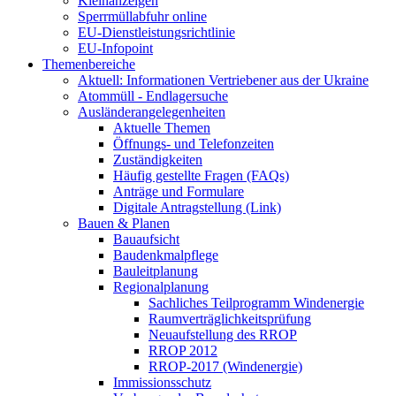
Kleinanzeigen
Sperrmüllabfuhr online
EU-Dienstleistungsrichtlinie
EU-Infopoint
Themenbereiche
Aktuell: Informationen Vertriebener aus der Ukraine
Atommüll - Endlagersuche
Ausländerangelegenheiten
Aktuelle Themen
Öffnungs- und Telefonzeiten
Zuständigkeiten
Häufig gestellte Fragen (FAQs)
Anträge und Formulare
Digitale Antragstellung (Link)
Bauen & Planen
Bauaufsicht
Baudenkmalpflege
Bauleitplanung
Regionalplanung
Sachliches Teilprogramm Windenergie
Raumverträglichkeitsprüfung
Neuaufstellung des RROP
RROP 2012
RROP-2017 (Windenergie)
Immissionsschutz