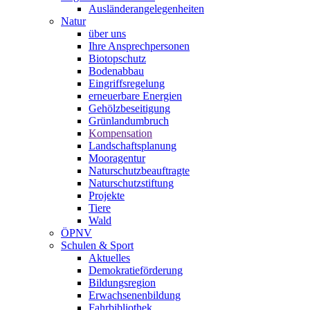
Ausländerangelegenheiten
Natur
über uns
Ihre Ansprechpersonen
Biotopschutz
Bodenabbau
Eingriffsregelung
erneuerbare Energien
Gehölzbeseitigung
Grünlandumbruch
Kompensation
Landschaftsplanung
Mooragentur
Naturschutzbeauftragte
Naturschutzstiftung
Projekte
Tiere
Wald
ÖPNV
Schulen & Sport
Aktuelles
Demokratieförderung
Bildungsregion
Erwachsenenbildung
Fahrbibliothek