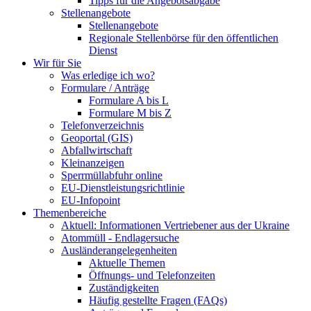
Tipps für die Angebotsabgabe
Stellenangebote
Stellenangebote
Regionale Stellenbörse für den öffentlichen
Dienst
Wir für Sie
Was erledige ich wo?
Formulare / Anträge
Formulare A bis L
Formulare M bis Z
Telefonverzeichnis
Geoportal (GIS)
Abfallwirtschaft
Kleinanzeigen
Sperrmüllabfuhr online
EU-Dienstleistungsrichtlinie
EU-Infopoint
Themenbereiche
Aktuell: Informationen Vertriebener aus der Ukraine
Atommüll - Endlagersuche
Ausländerangelegenheiten
Aktuelle Themen
Öffnungs- und Telefonzeiten
Zuständigkeiten
Häufig gestellte Fragen (FAQs)