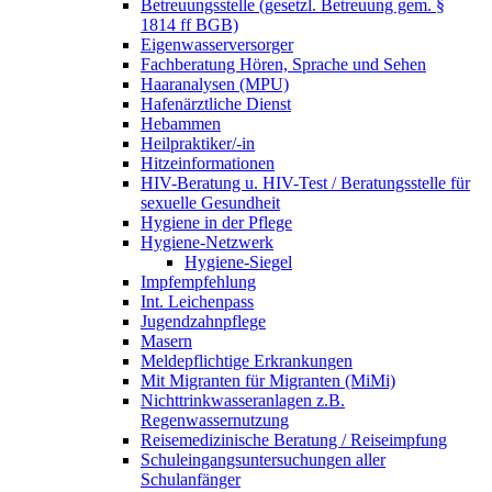
Betreuungsstelle (gesetzl. Betreuung gem. §
1814 ff BGB)
Eigenwasserversorger
Fachberatung Hören, Sprache und Sehen
Haaranalysen (MPU)
Hafenärztliche Dienst
Hebammen
Heilpraktiker/-in
Hitzeinformationen
HIV-Beratung u. HIV-Test / Beratungsstelle für
sexuelle Gesundheit
Hygiene in der Pflege
Hygiene-Netzwerk
Hygiene-Siegel
Impfempfehlung
Int. Leichenpass
Jugendzahnpflege
Masern
Meldepflichtige Erkrankungen
Mit Migranten für Migranten (MiMi)
Nichttrinkwasseranlagen z.B.
Regenwassernutzung
Reisemedizinische Beratung / Reiseimpfung
Schuleingangsuntersuchungen aller
Schulanfänger