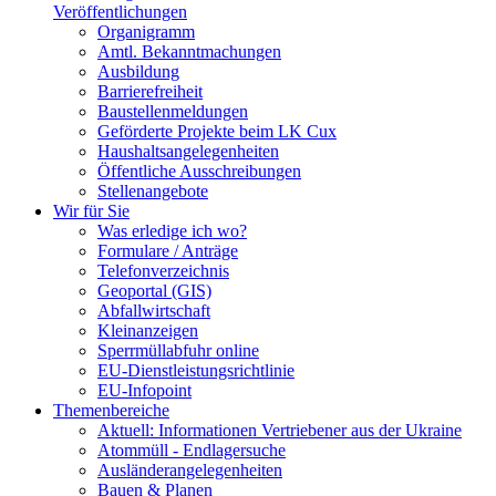
Veröffentlichungen
Organigramm
Amtl. Bekanntmachungen
Ausbildung
Barrierefreiheit
Baustellenmeldungen
Geförderte Projekte beim LK Cux
Haushaltsangelegenheiten
Öffentliche Ausschreibungen
Stellenangebote
Wir für Sie
Was erledige ich wo?
Formulare / Anträge
Telefonverzeichnis
Geoportal (GIS)
Abfallwirtschaft
Kleinanzeigen
Sperrmüllabfuhr online
EU-Dienstleistungsrichtlinie
EU-Infopoint
Themenbereiche
Aktuell: Informationen Vertriebener aus der Ukraine
Atommüll - Endlagersuche
Ausländerangelegenheiten
Bauen & Planen