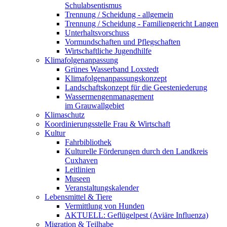
Schulabsentismus
Trennung / Scheidung - allgemein
Trennung / Scheidung - Familiengericht Langen
Unterhaltsvorschuss
Vormundschaften und Pflegschaften
Wirtschaftliche Jugendhilfe
Klimafolgenanpassung
Grünes Wasserband Loxstedt
Klimafolgenanpassungskonzept
Landschaftskonzept für die Geesteniederung
Wassermengenmanagement
im Grauwallgebiet
Klimaschutz
Koordinierungsstelle Frau & Wirtschaft
Kultur
Fahrbibliothek
Kulturelle Förderungen durch den Landkreis
Cuxhaven
Leitlinien
Museen
Veranstaltungskalender
Lebensmittel & Tiere
Vermittlung von Hunden
AKTUELL: Geflügelpest (Aviäre Influenza)
Migration & Teilhabe