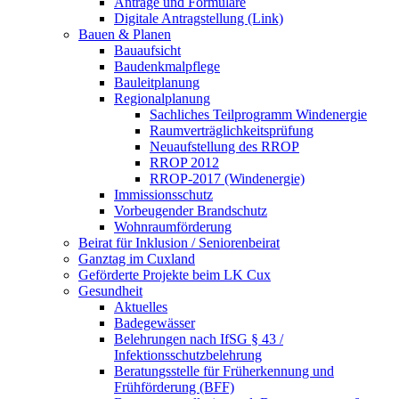
Anträge und Formulare
Digitale Antragstellung (Link)
Bauen & Planen
Bauaufsicht
Baudenkmalpflege
Bauleitplanung
Regionalplanung
Sachliches Teilprogramm Windenergie
Raumverträglichkeitsprüfung
Neuaufstellung des RROP
RROP 2012
RROP-2017 (Windenergie)
Immissionsschutz
Vorbeugender Brandschutz
Wohnraumförderung
Beirat für Inklusion / Seniorenbeirat
Ganztag im Cuxland
Geförderte Projekte beim LK Cux
Gesundheit
Aktuelles
Badegewässer
Belehrungen nach IfSG § 43 /
Infektionsschutzbelehrung
Beratungsstelle für Früherkennung und
Frühförderung (BFF)