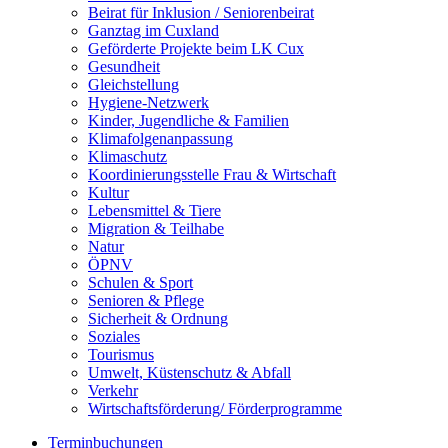
Beirat für Inklusion / Seniorenbeirat
Ganztag im Cuxland
Geförderte Projekte beim LK Cux
Gesundheit
Gleichstellung
Hygiene-Netzwerk
Kinder, Jugendliche & Familien
Klimafolgenanpassung
Klimaschutz
Koordinierungsstelle Frau & Wirtschaft
Kultur
Lebensmittel & Tiere
Migration & Teilhabe
Natur
ÖPNV
Schulen & Sport
Senioren & Pflege
Sicherheit & Ordnung
Soziales
Tourismus
Umwelt, Küstenschutz & Abfall
Verkehr
Wirtschaftsförderung/ Förderprogramme
Terminbuchungen