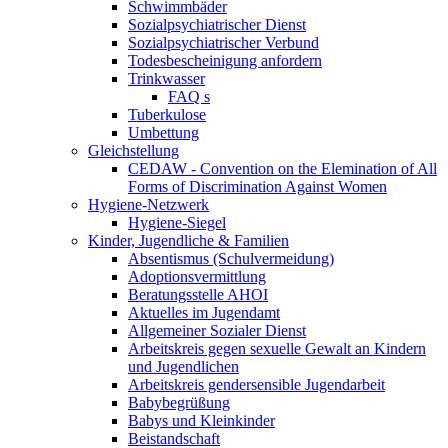
Schwimmbäder
Sozialpsychiatrischer Dienst
Sozialpsychiatrischer Verbund
Todesbescheinigung anfordern
Trinkwasser
FAQ s
Tuberkulose
Umbettung
Gleichstellung
CEDAW - Convention on the Elemination of All
Forms of Discrimination Against Women
Hygiene-Netzwerk
Hygiene-Siegel
Kinder, Jugendliche & Familien
Absentismus (Schulvermeidung)
Adoptionsvermittlung
Beratungsstelle AHOI
Aktuelles im Jugendamt
Allgemeiner Sozialer Dienst
Arbeitskreis gegen sexuelle Gewalt an Kindern
und Jugendlichen
Arbeitskreis gendersensible Jugendarbeit
Babybegrüßung
Babys und Kleinkinder
Beistandschaft