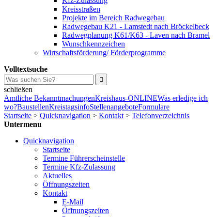
Kfz-Zulassung
Kreisstraßen
Projekte im Bereich Radwegebau
Radwegebau K21 - Lamstedt nach Bröckelbeck
Radwegplanung K61/K63 - Laven nach Bramel
Wunschkennzeichen
Wirtschaftsförderung/ Förderprogramme
Volltextsuche
schließen
Amtliche Bekanntmachungen
Kreishaus-ONLINE
Was erledige ich
wo?
Baustellen
Kreistagsinfo
Stellenangebote
Formulare
Startseite
>
Quicknavigation
>
Kontakt
>
Telefonverzeichnis
Untermenu
Quicknavigation
Startseite
Termine Führerscheinstelle
Termine Kfz-Zulassung
Aktuelles
Öffnungszeiten
Kontakt
E-Mail
Öffnungszeiten