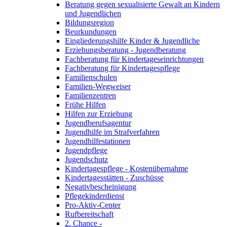
Beratung gegen sexualisierte Gewalt an Kindern
und Jugendlichen
Bildungsregion
Beurkundungen
Eingliederungshilfe Kinder & Jugendliche
Erziehungsberatung - Jugendberatung
Fachberatung für Kindertageseinrichtungen
Fachberatung für Kindertagespflege
Familienschulen
Familien-Wegweiser
Familienzentren
Frühe Hilfen
Hilfen zur Erziehung
Jugendberufsagentur
Jugendhilfe im Strafverfahren
Jugendhilfestationen
Jugendpflege
Jugendschutz
Kindertagespflege - Kostenübernahme
Kindertagesstätten - Zuschüsse
Negativbescheinigung
Pflegekinderdienst
Pro-Aktiv-Center
Rufbereitschaft
2. Chance -