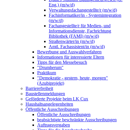
Eng.) (m/w/d)
Verwaltungsfachangestellte/r (m/w/d)
Fachinformatiker/in - Systemintegration
(m/w/d)
Fachangestellte/r für Medien- und
Informationsdienste, Fachrichtung
Bibliothek (FAMI) (m/w/d)
Straßenwärter/in (m/w/d)
Amtl. Fachassistent/in (m/w/d)
Bewerbung und Auswahlverfahren
Informationen für interessierte Eltern
Tipps für den Messebesuch
"Drumherum"
Praktikum
"Demokratie - gestern, heute, morgen"
(Azubiprojekt)
Barrierefreiheit
Baustellenmeldungen
Geförderte Projekte beim LK Cux
Haushaltsangelegenheiten
Öffentliche Ausschreibungen
Öffentliche Ausschreibungen
beabsichtigte beschränkte Ausschreibungen
Auftragsvergaben