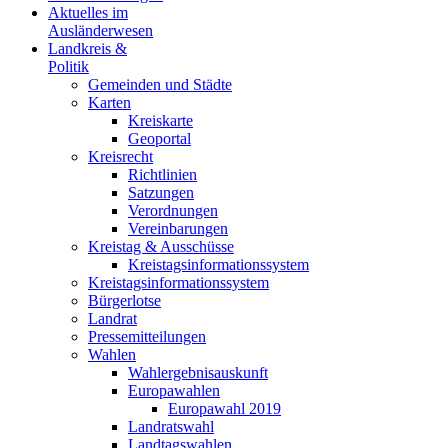
Aktuelles im
Ausländerwesen
Landkreis &
Politik
Gemeinden und Städte
Karten
Kreiskarte
Geoportal
Kreisrecht
Richtlinien
Satzungen
Verordnungen
Vereinbarungen
Kreistag & Ausschüsse
Kreistagsinformationssystem
Kreistagsinformationssystem
Bürgerlotse
Landrat
Pressemitteilungen
Wahlen
Wahlergebnisauskunft
Europawahlen
Europawahl 2019
Landratswahl
Landtagswahlen