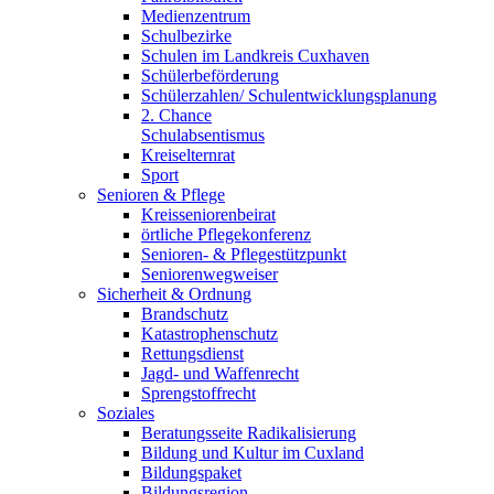
Medienzentrum
Schulbezirke
Schulen im Landkreis Cuxhaven
Schülerbeförderung
Schülerzahlen/ Schulentwicklungsplanung
2. Chance
Schulabsentismus
Kreiselternrat
Sport
Senioren & Pflege
Kreisseniorenbeirat
örtliche Pflegekonferenz
Senioren- & Pflegestützpunkt
Seniorenwegweiser
Sicherheit & Ordnung
Brandschutz
Katastrophenschutz
Rettungsdienst
Jagd- und Waffenrecht
Sprengstoffrecht
Soziales
Beratungsseite Radikalisierung
Bildung und Kultur im Cuxland
Bildungspaket
Bildungsregion