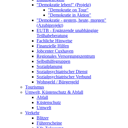
"Demokratie leben!" (Projekt)
"Demokratie on Tour"
"Demokratie in Aktion"
"Demokratie - gestern, heute, morgen"
(Azubiprojekt)
EUTB - Ergänzende unabhängige
Teilhabeberatung
Fachliche Hinweise
Finanzielle Hilfen
Jobcenter Cuxhaven
Regionales Versorgungszentrum
Selbsthilfegruppen
Sozialplanung
Sozialpsychiatrischer Dienst
Sozialpsychiatrischer Verbund
Wohngeld / Bürgergeld
Tourismus
Umwelt, Küstenschutz & Abfall
Abfall
Küstenschutz
Umwelt
Verkehr
Blitzer
Führerscheine