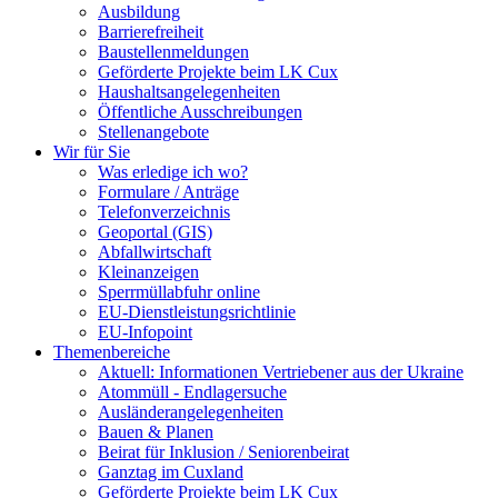
Ausbildung
Barrierefreiheit
Baustellenmeldungen
Geförderte Projekte beim LK Cux
Haushaltsangelegenheiten
Öffentliche Ausschreibungen
Stellenangebote
Wir für Sie
Was erledige ich wo?
Formulare / Anträge
Telefonverzeichnis
Geoportal (GIS)
Abfallwirtschaft
Kleinanzeigen
Sperrmüllabfuhr online
EU-Dienstleistungsrichtlinie
EU-Infopoint
Themenbereiche
Aktuell: Informationen Vertriebener aus der Ukraine
Atommüll - Endlagersuche
Ausländerangelegenheiten
Bauen & Planen
Beirat für Inklusion / Seniorenbeirat
Ganztag im Cuxland
Geförderte Projekte beim LK Cux