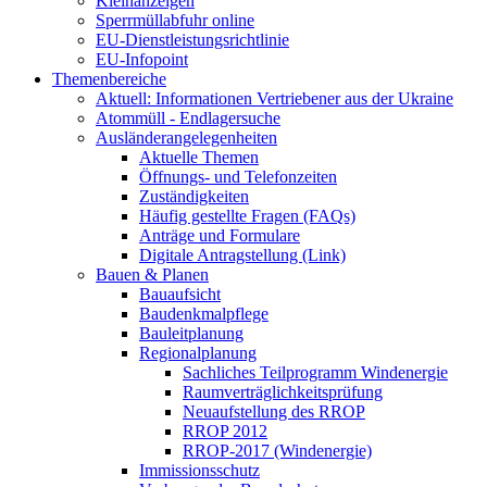
Kleinanzeigen
Sperrmüllabfuhr online
EU-Dienstleistungsrichtlinie
EU-Infopoint
Themenbereiche
Aktuell: Informationen Vertriebener aus der Ukraine
Atommüll - Endlagersuche
Ausländerangelegenheiten
Aktuelle Themen
Öffnungs- und Telefonzeiten
Zuständigkeiten
Häufig gestellte Fragen (FAQs)
Anträge und Formulare
Digitale Antragstellung (Link)
Bauen & Planen
Bauaufsicht
Baudenkmalpflege
Bauleitplanung
Regionalplanung
Sachliches Teilprogramm Windenergie
Raumverträglichkeitsprüfung
Neuaufstellung des RROP
RROP 2012
RROP-2017 (Windenergie)
Immissionsschutz