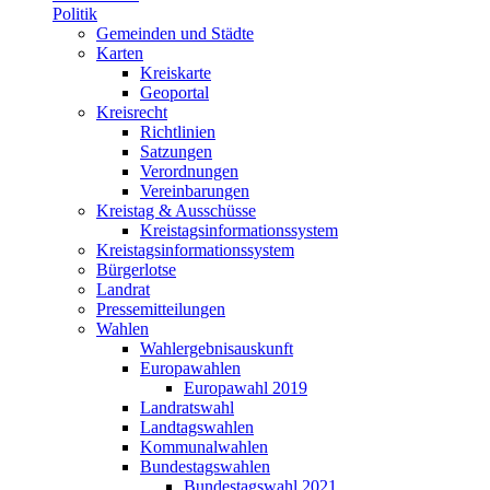
Politik
Gemeinden und Städte
Karten
Kreiskarte
Geoportal
Kreisrecht
Richtlinien
Satzungen
Verordnungen
Vereinbarungen
Kreistag & Ausschüsse
Kreistagsinformationssystem
Kreistagsinformationssystem
Bürgerlotse
Landrat
Pressemitteilungen
Wahlen
Wahlergebnisauskunft
Europawahlen
Europawahl 2019
Landratswahl
Landtagswahlen
Kommunalwahlen
Bundestagswahlen
Bundestagswahl 2021