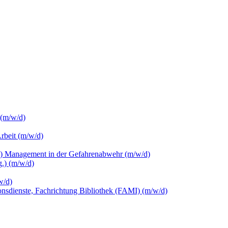
 (m/w/d)
Arbeit (m/w/d)
c.) Management in der Gefahrenabwehr (m/w/d)
.) (m/w/d)
w/d)
ionsdienste, Fachrichtung Bibliothek (FAMI) (m/w/d)