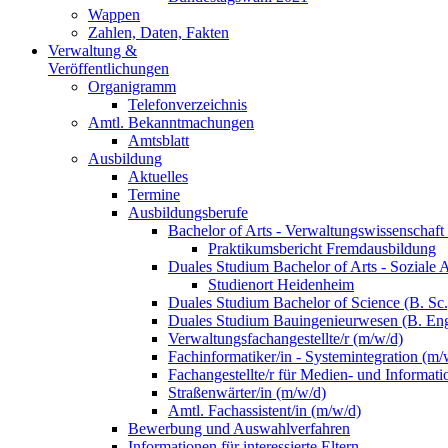
Wappen
Zahlen, Daten, Fakten
Verwaltung &
Veröffentlichungen
Organigramm
Telefonverzeichnis
Amtl. Bekanntmachungen
Amtsblatt
Ausbildung
Aktuelles
Termine
Ausbildungsberufe
Bachelor of Arts - Verwaltungswissenschaft
Praktikumsbericht Fremdausbildung
Duales Studium Bachelor of Arts - Soziale 
Studienort Heidenheim
Duales Studium Bachelor of Science (B. S
Duales Studium Bauingenieurwesen (B. Eng
Verwaltungsfachangestellte/r (m/w/d)
Fachinformatiker/in - Systemintegration (m/
Fachangestellte/r für Medien- und Informat
Straßenwärter/in (m/w/d)
Amtl. Fachassistent/in (m/w/d)
Bewerbung und Auswahlverfahren
Informationen für interessierte Eltern