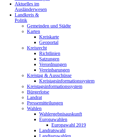
Aktuelles im
Ausländerwesen
Landkreis &
Politik
Gemeinden und Städte
Karten
Kreiskarte
Geoportal
Kreisrecht
Richtlinien
Satzungen
Verordnungen
Vereinbarungen
Kreistag & Ausschüsse
Kreistagsinformationssystem
Kreistagsinformationssystem
Bürgerlotse
Landrat
Pressemitteilungen
Wahlen
Wahlergebnisauskunft
Europawahlen
Europawahl 2019
Landratswahl
Landtagswahlen