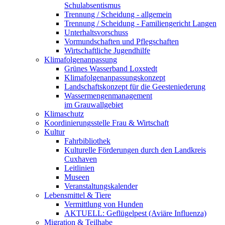
Schulabsentismus
Trennung / Scheidung - allgemein
Trennung / Scheidung - Familiengericht Langen
Unterhaltsvorschuss
Vormundschaften und Pflegschaften
Wirtschaftliche Jugendhilfe
Klimafolgenanpassung
Grünes Wasserband Loxstedt
Klimafolgenanpassungskonzept
Landschaftskonzept für die Geesteniederung
Wassermengenmanagement
im Grauwallgebiet
Klimaschutz
Koordinierungsstelle Frau & Wirtschaft
Kultur
Fahrbibliothek
Kulturelle Förderungen durch den Landkreis
Cuxhaven
Leitlinien
Museen
Veranstaltungskalender
Lebensmittel & Tiere
Vermittlung von Hunden
AKTUELL: Geflügelpest (Aviäre Influenza)
Migration & Teilhabe