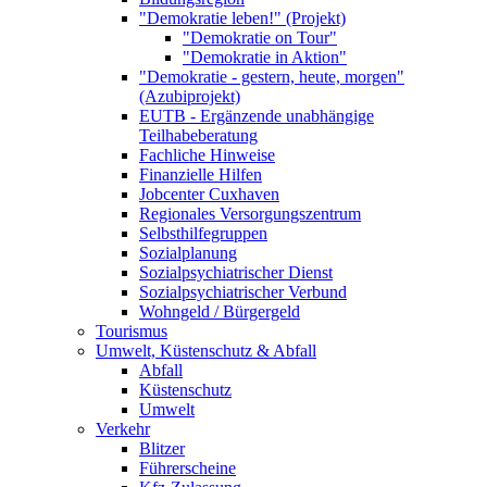
"Demokratie leben!" (Projekt)
"Demokratie on Tour"
"Demokratie in Aktion"
"Demokratie - gestern, heute, morgen"
(Azubiprojekt)
EUTB - Ergänzende unabhängige
Teilhabeberatung
Fachliche Hinweise
Finanzielle Hilfen
Jobcenter Cuxhaven
Regionales Versorgungszentrum
Selbsthilfegruppen
Sozialplanung
Sozialpsychiatrischer Dienst
Sozialpsychiatrischer Verbund
Wohngeld / Bürgergeld
Tourismus
Umwelt, Küstenschutz & Abfall
Abfall
Küstenschutz
Umwelt
Verkehr
Blitzer
Führerscheine