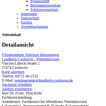
Postanschrift
Informationszentrale
Telefonverzeichnis
Impressum
Datenschutz
Suchen
Terminbuchungen
Seiteninhalt
Detailansicht
Übergeordnete Adressen überspringen
Landkreis Cuxhaven - Veterinärwesen
Vincent-Lübeck-Straße 2
27474 Cuxhaven
Karte anzeigen
Telefon: 04721 66-2132
E-Mail:
veterinaeramt(at)landkreis-cuxhaven.de
Nachricht schreiben
Adresse exportieren
Herr Dr. (Univ. Pisa) Kohl
Fachbereichsleitung
Amtstierarzt, Fachtierarzt für öffentliches Veterinärwesen
Lebensmittel, Tierarzneimittel & Tierische Nebenprodukte