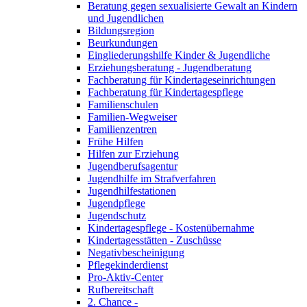
Beratung gegen sexualisierte Gewalt an Kindern
und Jugendlichen
Bildungsregion
Beurkundungen
Eingliederungshilfe Kinder & Jugendliche
Erziehungsberatung - Jugendberatung
Fachberatung für Kindertageseinrichtungen
Fachberatung für Kindertagespflege
Familienschulen
Familien-Wegweiser
Familienzentren
Frühe Hilfen
Hilfen zur Erziehung
Jugendberufsagentur
Jugendhilfe im Strafverfahren
Jugendhilfestationen
Jugendpflege
Jugendschutz
Kindertagespflege - Kostenübernahme
Kindertagesstätten - Zuschüsse
Negativbescheinigung
Pflegekinderdienst
Pro-Aktiv-Center
Rufbereitschaft
2. Chance -