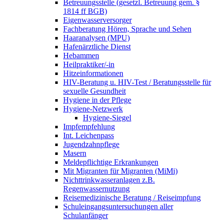
Betreuungsstelle (gesetzl. Betreuung gem. §
1814 ff BGB)
Eigenwasserversorger
Fachberatung Hören, Sprache und Sehen
Haaranalysen (MPU)
Hafenärztliche Dienst
Hebammen
Heilpraktiker/-in
Hitzeinformationen
HIV-Beratung u. HIV-Test / Beratungsstelle für
sexuelle Gesundheit
Hygiene in der Pflege
Hygiene-Netzwerk
Hygiene-Siegel
Impfempfehlung
Int. Leichenpass
Jugendzahnpflege
Masern
Meldepflichtige Erkrankungen
Mit Migranten für Migranten (MiMi)
Nichttrinkwasseranlagen z.B.
Regenwassernutzung
Reisemedizinische Beratung / Reiseimpfung
Schuleingangsuntersuchungen aller
Schulanfänger