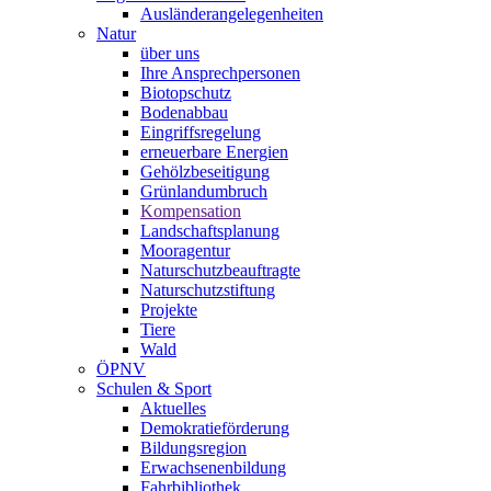
Ausländerangelegenheiten
Natur
über uns
Ihre Ansprechpersonen
Biotopschutz
Bodenabbau
Eingriffsregelung
erneuerbare Energien
Gehölzbeseitigung
Grünlandumbruch
Kompensation
Landschaftsplanung
Mooragentur
Naturschutzbeauftragte
Naturschutzstiftung
Projekte
Tiere
Wald
ÖPNV
Schulen & Sport
Aktuelles
Demokratieförderung
Bildungsregion
Erwachsenenbildung
Fahrbibliothek