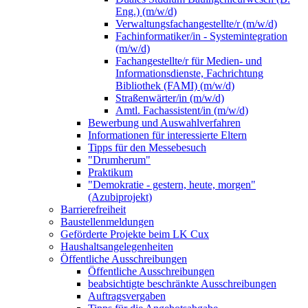
Eng.) (m/w/d)
Verwaltungsfachangestellte/r (m/w/d)
Fachinformatiker/in - Systemintegration
(m/w/d)
Fachangestellte/r für Medien- und
Informationsdienste, Fachrichtung
Bibliothek (FAMI) (m/w/d)
Straßenwärter/in (m/w/d)
Amtl. Fachassistent/in (m/w/d)
Bewerbung und Auswahlverfahren
Informationen für interessierte Eltern
Tipps für den Messebesuch
"Drumherum"
Praktikum
"Demokratie - gestern, heute, morgen"
(Azubiprojekt)
Barrierefreiheit
Baustellenmeldungen
Geförderte Projekte beim LK Cux
Haushaltsangelegenheiten
Öffentliche Ausschreibungen
Öffentliche Ausschreibungen
beabsichtigte beschränkte Ausschreibungen
Auftragsvergaben