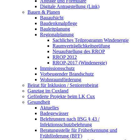
Anträge und Formulare
Digitale Antragstellung (Link)
Bauen & Planen
Bauaufsicht
Baudenkmalpflege
Bauleitplanung
Regionalplanung
Sachliches Teilprogramm Windenergie
Raumverträglichkeitsprüfung
Neuaufstellung des RROP
RROP 2012
RROP-2017 (Windenergie)
Immissionsschutz
Vorbeugender Brandschutz
Wohnraumförderung
Beirat für Inklusion / Seniorenbeirat
Ganztag im Cuxland
Geförderte Projekte beim LK Cux
Gesundheit
Aktuelles
Badegewässer
Belehrungen nach IfSG § 43 /
Infektionsschutzbelehrung
Beratungsstelle für Früherkennung und
Frühförderung (BFF)