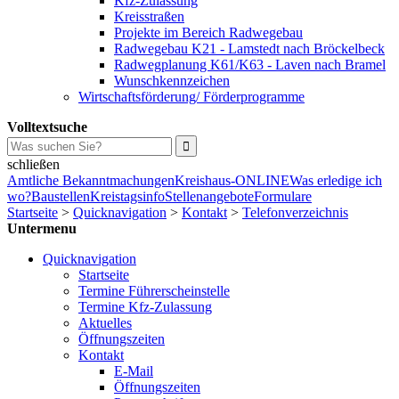
Kfz-Zulassung
Kreisstraßen
Projekte im Bereich Radwegebau
Radwegebau K21 - Lamstedt nach Bröckelbeck
Radwegplanung K61/K63 - Laven nach Bramel
Wunschkennzeichen
Wirtschaftsförderung/ Förderprogramme
Volltextsuche
schließen
Amtliche Bekanntmachungen
Kreishaus-ONLINE
Was erledige ich
wo?
Baustellen
Kreistagsinfo
Stellenangebote
Formulare
Startseite
>
Quicknavigation
>
Kontakt
>
Telefonverzeichnis
Untermenu
Quicknavigation
Startseite
Termine Führerscheinstelle
Termine Kfz-Zulassung
Aktuelles
Öffnungszeiten
Kontakt
E-Mail
Öffnungszeiten