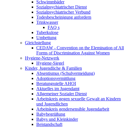
Schwimmbäder
Sozialpsychiatrischer Dienst
Sozialpsychiatrischer Verbund
Todesbescheinigung anfordern
Trinkwasser
FAQ s
Tuberkulose
Umbettung
Gleichstellung
CEDAW - Convention on the Elemination of All
Forms of Discrimination Against Women
Hygiene-Netzwerk
Hygiene-Siegel
Kinder, Jugendliche & Familien
Absentismus (Schulvermeidung)
Adoptionsvermittlung
Beratungsstelle AHOI
Aktuelles im Jugendamt
Allgemeiner Sozialer Dienst
Arbeitskreis gegen sexuelle Gewalt an Kindern
und Jugendlichen
Arbeitskreis gendersensible Jugendarbeit
Babybegrüßung
Babys und Kleinkinder
Beistandschaft