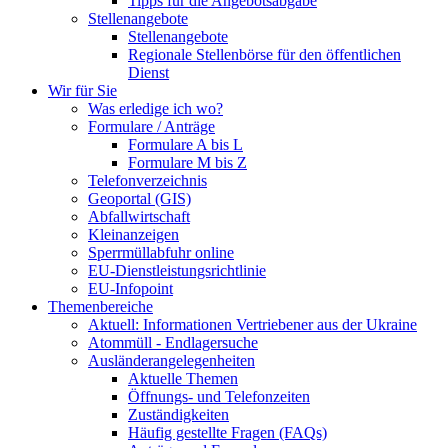
Tipps für die Angebotsabgabe
Stellenangebote
Stellenangebote
Regionale Stellenbörse für den öffentlichen
Dienst
Wir für Sie
Was erledige ich wo?
Formulare / Anträge
Formulare A bis L
Formulare M bis Z
Telefonverzeichnis
Geoportal (GIS)
Abfallwirtschaft
Kleinanzeigen
Sperrmüllabfuhr online
EU-Dienstleistungsrichtlinie
EU-Infopoint
Themenbereiche
Aktuell: Informationen Vertriebener aus der Ukraine
Atommüll - Endlagersuche
Ausländerangelegenheiten
Aktuelle Themen
Öffnungs- und Telefonzeiten
Zuständigkeiten
Häufig gestellte Fragen (FAQs)