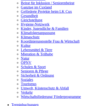
Beirat für Inklusion / Seniorenbeirat
Ganztag im Cuxland
Geförderte Projekte beim LK Cux
Gesundheit
Gleichstellung
Hygiene-Netzwerk
Kinder, Jugendliche & Familien
Klimafolgenanpassung
Klimaschutz
Koordinierungsstelle Frau & Wirtschaft
Kultur
Lebensmittel & Tiere
Migration & Teilhabe
Natur
ÖPNV
Schulen & Sport
Senioren & Pflege
Sicherheit & Ordnung
Soziales
Tourismus
Umwelt, Küstenschutz & Abfall
Verkehr
Wirtschaftsförderung/ Förderprogramme
Terminbuchungen