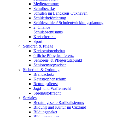
Medienzentrum
Schulbezirke
Schulen im Landkreis Cuxhaven
Schülerbeförderung
Schülerzahlen/ Schulentwicklungsplanung
2. Chance
Schulabsentismus
Kreiselternrat
Sport
Senioren & Pflege
Kreisseniorenbeirat
örtliche Pflegekonferenz
Senioren- & Pflegestützpunkt
Seniorenwegweiser
Sicherheit & Ordnung
Brandschutz
Katastrophenschutz
Rettungsdienst
Jagd- und Waffenrecht
Sprengstoffrecht
Soziales
Beratungsseite Radikalisierung
Bildung und Kultur im Cuxland
Bildungspaket
Bildungsregion