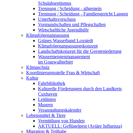
Schulabsentismus
Trennung / Scheidung - allgemein
Trennung / Scheidung - Familiengericht Langen
Unterhaltsvorschuss
Vormundschaften und Pflegschaften
Wirtschaftliche Jugendhilfe
Klimafolgenanpassung
Grünes Wasserband Loxstedt
Klimafolgenanpassungskonzept
Landschaftskonzept für die Geesteniederung
Wassermengenmanagement
im Grauwallgebiet
Klimaschutz
Koordinierungsstelle Frau & Wirtschaft
Kultur
Fahrbibliothek
Kulturelle Förderungen durch den Landkreis
Cuxhaven
Leitlinien
Museen
Veranstaltungskalender
Lebensmittel & Tiere
Vermittlung von Hunden
AKTUELL: Geflügelpest (Aviäre Influenza)
Migration & Teilhabe