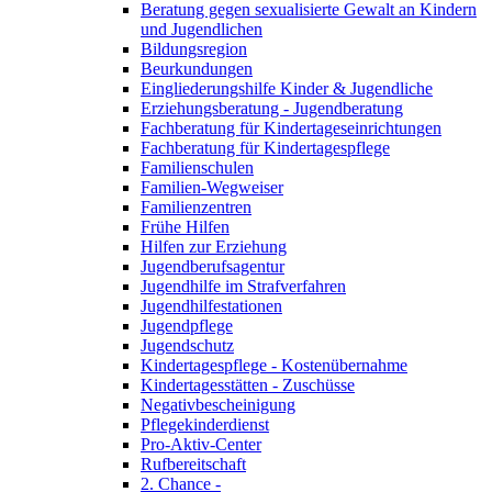
Beratung gegen sexualisierte Gewalt an Kindern
und Jugendlichen
Bildungsregion
Beurkundungen
Eingliederungshilfe Kinder & Jugendliche
Erziehungsberatung - Jugendberatung
Fachberatung für Kindertageseinrichtungen
Fachberatung für Kindertagespflege
Familienschulen
Familien-Wegweiser
Familienzentren
Frühe Hilfen
Hilfen zur Erziehung
Jugendberufsagentur
Jugendhilfe im Strafverfahren
Jugendhilfestationen
Jugendpflege
Jugendschutz
Kindertagespflege - Kostenübernahme
Kindertagesstätten - Zuschüsse
Negativbescheinigung
Pflegekinderdienst
Pro-Aktiv-Center
Rufbereitschaft
2. Chance -