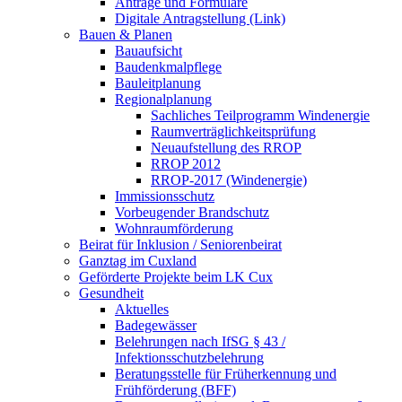
Anträge und Formulare
Digitale Antragstellung (Link)
Bauen & Planen
Bauaufsicht
Baudenkmalpflege
Bauleitplanung
Regionalplanung
Sachliches Teilprogramm Windenergie
Raumverträglichkeitsprüfung
Neuaufstellung des RROP
RROP 2012
RROP-2017 (Windenergie)
Immissionsschutz
Vorbeugender Brandschutz
Wohnraumförderung
Beirat für Inklusion / Seniorenbeirat
Ganztag im Cuxland
Geförderte Projekte beim LK Cux
Gesundheit
Aktuelles
Badegewässer
Belehrungen nach IfSG § 43 /
Infektionsschutzbelehrung
Beratungsstelle für Früherkennung und
Frühförderung (BFF)