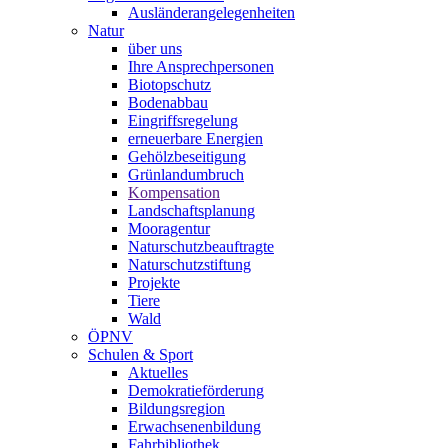
Ausländerangelegenheiten
Natur
über uns
Ihre Ansprechpersonen
Biotopschutz
Bodenabbau
Eingriffsregelung
erneuerbare Energien
Gehölzbeseitigung
Grünlandumbruch
Kompensation
Landschaftsplanung
Mooragentur
Naturschutzbeauftragte
Naturschutzstiftung
Projekte
Tiere
Wald
ÖPNV
Schulen & Sport
Aktuelles
Demokratieförderung
Bildungsregion
Erwachsenenbildung
Fahrbibliothek