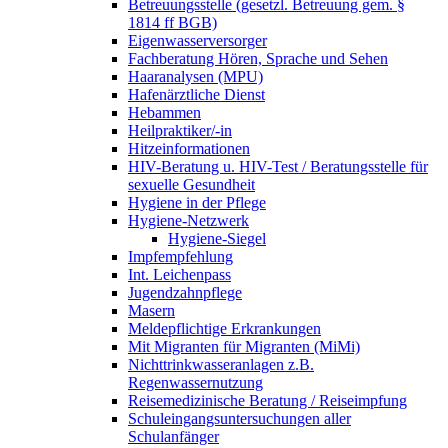
Betreuungsstelle (gesetzl. Betreuung gem. §
1814 ff BGB)
Eigenwasserversorger
Fachberatung Hören, Sprache und Sehen
Haaranalysen (MPU)
Hafenärztliche Dienst
Hebammen
Heilpraktiker/-in
Hitzeinformationen
HIV-Beratung u. HIV-Test / Beratungsstelle für
sexuelle Gesundheit
Hygiene in der Pflege
Hygiene-Netzwerk
Hygiene-Siegel
Impfempfehlung
Int. Leichenpass
Jugendzahnpflege
Masern
Meldepflichtige Erkrankungen
Mit Migranten für Migranten (MiMi)
Nichttrinkwasseranlagen z.B.
Regenwassernutzung
Reisemedizinische Beratung / Reiseimpfung
Schuleingangsuntersuchungen aller
Schulanfänger