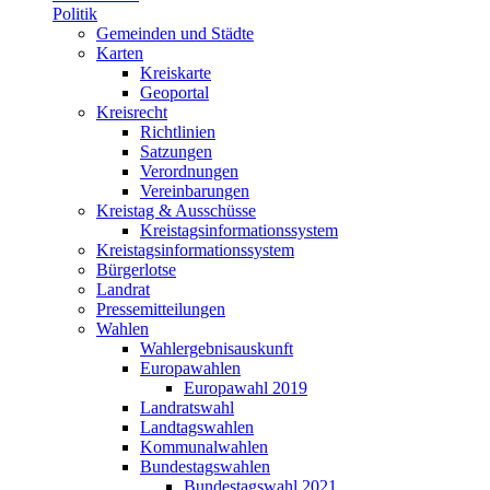
Politik
Gemeinden und Städte
Karten
Kreiskarte
Geoportal
Kreisrecht
Richtlinien
Satzungen
Verordnungen
Vereinbarungen
Kreistag & Ausschüsse
Kreistagsinformationssystem
Kreistagsinformationssystem
Bürgerlotse
Landrat
Pressemitteilungen
Wahlen
Wahlergebnisauskunft
Europawahlen
Europawahl 2019
Landratswahl
Landtagswahlen
Kommunalwahlen
Bundestagswahlen
Bundestagswahl 2021