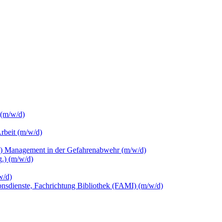
 (m/w/d)
Arbeit (m/w/d)
c.) Management in der Gefahrenabwehr (m/w/d)
.) (m/w/d)
w/d)
ionsdienste, Fachrichtung Bibliothek (FAMI) (m/w/d)