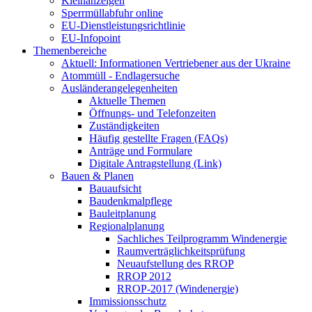
Kleinanzeigen
Sperrmüllabfuhr online
EU-Dienstleistungsrichtlinie
EU-Infopoint
Themenbereiche
Aktuell: Informationen Vertriebener aus der Ukraine
Atommüll - Endlagersuche
Ausländerangelegenheiten
Aktuelle Themen
Öffnungs- und Telefonzeiten
Zuständigkeiten
Häufig gestellte Fragen (FAQs)
Anträge und Formulare
Digitale Antragstellung (Link)
Bauen & Planen
Bauaufsicht
Baudenkmalpflege
Bauleitplanung
Regionalplanung
Sachliches Teilprogramm Windenergie
Raumverträglichkeitsprüfung
Neuaufstellung des RROP
RROP 2012
RROP-2017 (Windenergie)
Immissionsschutz