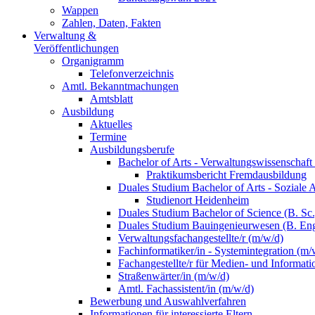
Wappen
Zahlen, Daten, Fakten
Verwaltung &
Veröffentlichungen
Organigramm
Telefonverzeichnis
Amtl. Bekanntmachungen
Amtsblatt
Ausbildung
Aktuelles
Termine
Ausbildungsberufe
Bachelor of Arts - Verwaltungswissenschaft
Praktikumsbericht Fremdausbildung
Duales Studium Bachelor of Arts - Soziale 
Studienort Heidenheim
Duales Studium Bachelor of Science (B. S
Duales Studium Bauingenieurwesen (B. Eng
Verwaltungsfachangestellte/r (m/w/d)
Fachinformatiker/in - Systemintegration (m/
Fachangestellte/r für Medien- und Informat
Straßenwärter/in (m/w/d)
Amtl. Fachassistent/in (m/w/d)
Bewerbung und Auswahlverfahren
Informationen für interessierte Eltern