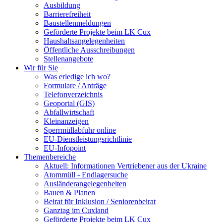
Ausbildung
Barrierefreiheit
Baustellenmeldungen
Geförderte Projekte beim LK Cux
Haushaltsangelegenheiten
Öffentliche Ausschreibungen
Stellenangebote
Wir für Sie
Was erledige ich wo?
Formulare / Anträge
Telefonverzeichnis
Geoportal (GIS)
Abfallwirtschaft
Kleinanzeigen
Sperrmüllabfuhr online
EU-Dienstleistungsrichtlinie
EU-Infopoint
Themenbereiche
Aktuell: Informationen Vertriebener aus der Ukraine
Atommüll - Endlagersuche
Ausländerangelegenheiten
Bauen & Planen
Beirat für Inklusion / Seniorenbeirat
Ganztag im Cuxland
Geförderte Projekte beim LK Cux