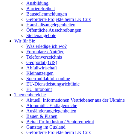
Ausbildung
Barrierefreiheit
Baustellenmeldungen
Geförderte Projekte beim LK Cux
Haushaltsangelegenheiten
Öffentliche Ausschreibungen
Stellenangebote
Wir für Sie
Was erledige ich wo?
Formulare / Anträge
Telefonverzeichnis
Geoportal (GIS)
Abfallwirtschaft
Kleinanzeigen
Sperrmüllabfuhr online
EU-Dienstleistungsrichtlinie
EU-Infopoint
Themenbereiche
Aktuell: Informationen Vertriebener aus der Ukraine
Atommüll - Endlagersuche
Ausländerangelegenheiten
Bauen & Planen
Beirat für Inklusion / Seniorenbeirat
Ganztag im Cuxland
Geförderte Projekte beim LK Cux