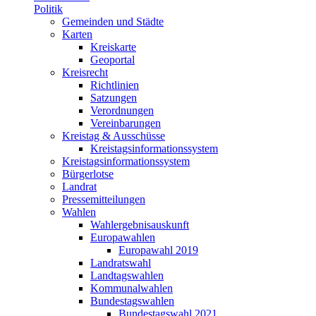
Politik
Gemeinden und Städte
Karten
Kreiskarte
Geoportal
Kreisrecht
Richtlinien
Satzungen
Verordnungen
Vereinbarungen
Kreistag & Ausschüsse
Kreistagsinformationssystem
Kreistagsinformationssystem
Bürgerlotse
Landrat
Pressemitteilungen
Wahlen
Wahlergebnisauskunft
Europawahlen
Europawahl 2019
Landratswahl
Landtagswahlen
Kommunalwahlen
Bundestagswahlen
Bundestagswahl 2021