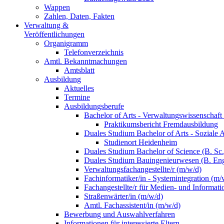
Wappen
Zahlen, Daten, Fakten
Verwaltung &
Veröffentlichungen
Organigramm
Telefonverzeichnis
Amtl. Bekanntmachungen
Amtsblatt
Ausbildung
Aktuelles
Termine
Ausbildungsberufe
Bachelor of Arts - Verwaltungswissenschaft
Praktikumsbericht Fremdausbildung
Duales Studium Bachelor of Arts - Soziale 
Studienort Heidenheim
Duales Studium Bachelor of Science (B. S
Duales Studium Bauingenieurwesen (B. Eng
Verwaltungsfachangestellte/r (m/w/d)
Fachinformatiker/in - Systemintegration (m/
Fachangestellte/r für Medien- und Informat
Straßenwärter/in (m/w/d)
Amtl. Fachassistent/in (m/w/d)
Bewerbung und Auswahlverfahren
Informationen für interessierte Eltern