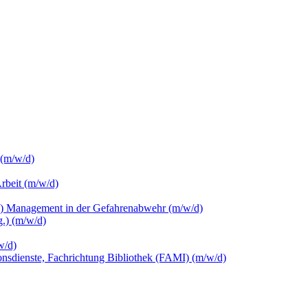
 (m/w/d)
Arbeit (m/w/d)
c.) Management in der Gefahrenabwehr (m/w/d)
.) (m/w/d)
w/d)
ionsdienste, Fachrichtung Bibliothek (FAMI) (m/w/d)