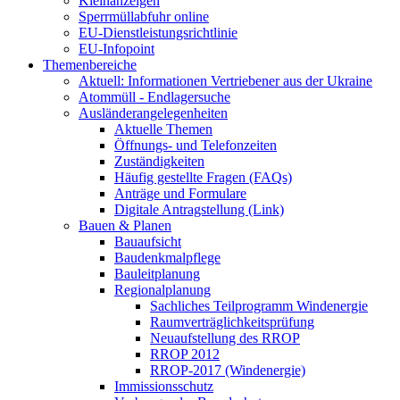
Kleinanzeigen
Sperrmüllabfuhr online
EU-Dienstleistungsrichtlinie
EU-Infopoint
Themenbereiche
Aktuell: Informationen Vertriebener aus der Ukraine
Atommüll - Endlagersuche
Ausländerangelegenheiten
Aktuelle Themen
Öffnungs- und Telefonzeiten
Zuständigkeiten
Häufig gestellte Fragen (FAQs)
Anträge und Formulare
Digitale Antragstellung (Link)
Bauen & Planen
Bauaufsicht
Baudenkmalpflege
Bauleitplanung
Regionalplanung
Sachliches Teilprogramm Windenergie
Raumverträglichkeitsprüfung
Neuaufstellung des RROP
RROP 2012
RROP-2017 (Windenergie)
Immissionsschutz