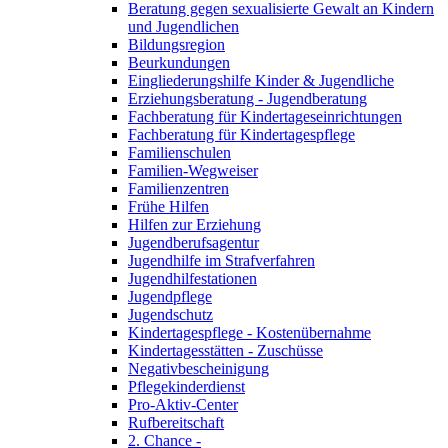
Beratung gegen sexualisierte Gewalt an Kindern
und Jugendlichen
Bildungsregion
Beurkundungen
Eingliederungshilfe Kinder & Jugendliche
Erziehungsberatung - Jugendberatung
Fachberatung für Kindertageseinrichtungen
Fachberatung für Kindertagespflege
Familienschulen
Familien-Wegweiser
Familienzentren
Frühe Hilfen
Hilfen zur Erziehung
Jugendberufsagentur
Jugendhilfe im Strafverfahren
Jugendhilfestationen
Jugendpflege
Jugendschutz
Kindertagespflege - Kostenübernahme
Kindertagesstätten - Zuschüsse
Negativbescheinigung
Pflegekinderdienst
Pro-Aktiv-Center
Rufbereitschaft
2. Chance -