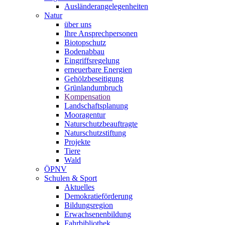
Ausländerangelegenheiten
Natur
über uns
Ihre Ansprechpersonen
Biotopschutz
Bodenabbau
Eingriffsregelung
erneuerbare Energien
Gehölzbeseitigung
Grünlandumbruch
Kompensation
Landschaftsplanung
Mooragentur
Naturschutzbeauftragte
Naturschutzstiftung
Projekte
Tiere
Wald
ÖPNV
Schulen & Sport
Aktuelles
Demokratieförderung
Bildungsregion
Erwachsenenbildung
Fahrbibliothek