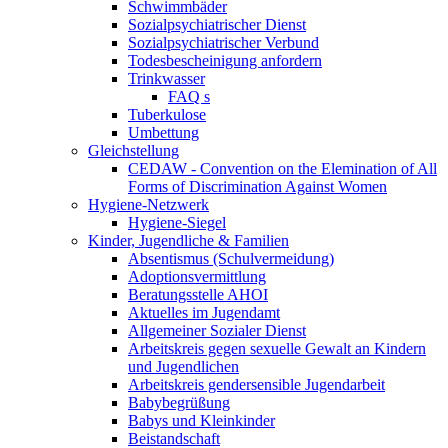
Schwimmbäder
Sozialpsychiatrischer Dienst
Sozialpsychiatrischer Verbund
Todesbescheinigung anfordern
Trinkwasser
FAQ s
Tuberkulose
Umbettung
Gleichstellung
CEDAW - Convention on the Elemination of All
Forms of Discrimination Against Women
Hygiene-Netzwerk
Hygiene-Siegel
Kinder, Jugendliche & Familien
Absentismus (Schulvermeidung)
Adoptionsvermittlung
Beratungsstelle AHOI
Aktuelles im Jugendamt
Allgemeiner Sozialer Dienst
Arbeitskreis gegen sexuelle Gewalt an Kindern
und Jugendlichen
Arbeitskreis gendersensible Jugendarbeit
Babybegrüßung
Babys und Kleinkinder
Beistandschaft