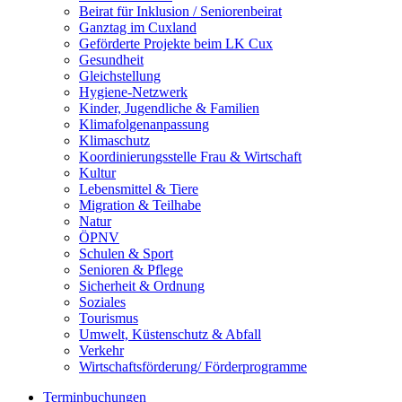
Beirat für Inklusion / Seniorenbeirat
Ganztag im Cuxland
Geförderte Projekte beim LK Cux
Gesundheit
Gleichstellung
Hygiene-Netzwerk
Kinder, Jugendliche & Familien
Klimafolgenanpassung
Klimaschutz
Koordinierungsstelle Frau & Wirtschaft
Kultur
Lebensmittel & Tiere
Migration & Teilhabe
Natur
ÖPNV
Schulen & Sport
Senioren & Pflege
Sicherheit & Ordnung
Soziales
Tourismus
Umwelt, Küstenschutz & Abfall
Verkehr
Wirtschaftsförderung/ Förderprogramme
Terminbuchungen