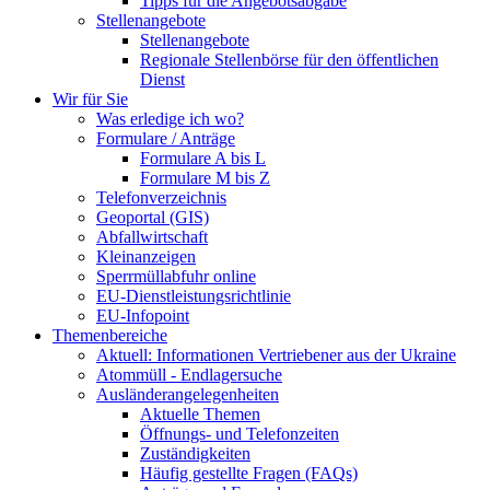
Tipps für die Angebotsabgabe
Stellenangebote
Stellenangebote
Regionale Stellenbörse für den öffentlichen
Dienst
Wir für Sie
Was erledige ich wo?
Formulare / Anträge
Formulare A bis L
Formulare M bis Z
Telefonverzeichnis
Geoportal (GIS)
Abfallwirtschaft
Kleinanzeigen
Sperrmüllabfuhr online
EU-Dienstleistungsrichtlinie
EU-Infopoint
Themenbereiche
Aktuell: Informationen Vertriebener aus der Ukraine
Atommüll - Endlagersuche
Ausländerangelegenheiten
Aktuelle Themen
Öffnungs- und Telefonzeiten
Zuständigkeiten
Häufig gestellte Fragen (FAQs)