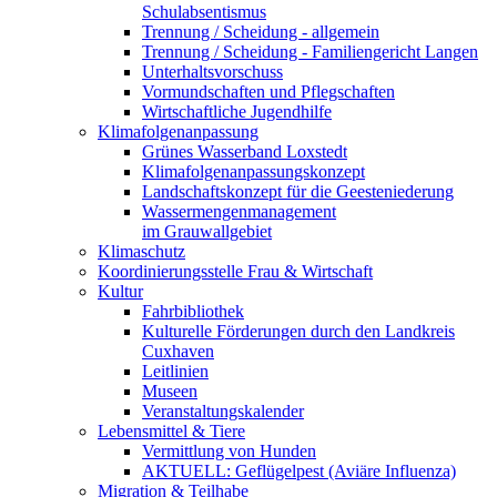
Schulabsentismus
Trennung / Scheidung - allgemein
Trennung / Scheidung - Familiengericht Langen
Unterhaltsvorschuss
Vormundschaften und Pflegschaften
Wirtschaftliche Jugendhilfe
Klimafolgenanpassung
Grünes Wasserband Loxstedt
Klimafolgenanpassungskonzept
Landschaftskonzept für die Geesteniederung
Wassermengenmanagement
im Grauwallgebiet
Klimaschutz
Koordinierungsstelle Frau & Wirtschaft
Kultur
Fahrbibliothek
Kulturelle Förderungen durch den Landkreis
Cuxhaven
Leitlinien
Museen
Veranstaltungskalender
Lebensmittel & Tiere
Vermittlung von Hunden
AKTUELL: Geflügelpest (Aviäre Influenza)
Migration & Teilhabe