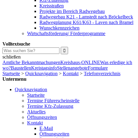
Kfz-Zulassung
Kreisstraßen
Projekte im Bereich Radwegebau
Radwegebau K21 - Lamstedt nach Bröckelbeck
Radwegplanung K61/K63 - Laven nach Bramel
Wunschkennzeichen
Wirtschaftsförderung/ Förderprogramme
Volltextsuche
schließen
Amtliche Bekanntmachungen
Kreishaus-ONLINE
Was erledige ich
wo?
Baustellen
Kreistagsinfo
Stellenangebote
Formulare
Startseite
>
Quicknavigation
>
Kontakt
>
Telefonverzeichnis
Untermenu
Quicknavigation
Startseite
Termine Führerscheinstelle
Termine Kfz-Zulassung
Aktuelles
Öffnungszeiten
Kontakt
E-Mail
Öffnungszeiten