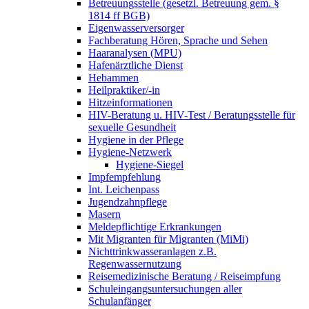
Betreuungsstelle (gesetzl. Betreuung gem. §
1814 ff BGB)
Eigenwasserversorger
Fachberatung Hören, Sprache und Sehen
Haaranalysen (MPU)
Hafenärztliche Dienst
Hebammen
Heilpraktiker/-in
Hitzeinformationen
HIV-Beratung u. HIV-Test / Beratungsstelle für
sexuelle Gesundheit
Hygiene in der Pflege
Hygiene-Netzwerk
Hygiene-Siegel
Impfempfehlung
Int. Leichenpass
Jugendzahnpflege
Masern
Meldepflichtige Erkrankungen
Mit Migranten für Migranten (MiMi)
Nichttrinkwasseranlagen z.B.
Regenwassernutzung
Reisemedizinische Beratung / Reiseimpfung
Schuleingangsuntersuchungen aller
Schulanfänger