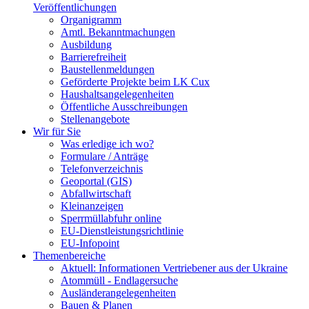
Veröffentlichungen
Organigramm
Amtl. Bekanntmachungen
Ausbildung
Barrierefreiheit
Baustellenmeldungen
Geförderte Projekte beim LK Cux
Haushaltsangelegenheiten
Öffentliche Ausschreibungen
Stellenangebote
Wir für Sie
Was erledige ich wo?
Formulare / Anträge
Telefonverzeichnis
Geoportal (GIS)
Abfallwirtschaft
Kleinanzeigen
Sperrmüllabfuhr online
EU-Dienstleistungsrichtlinie
EU-Infopoint
Themenbereiche
Aktuell: Informationen Vertriebener aus der Ukraine
Atommüll - Endlagersuche
Ausländerangelegenheiten
Bauen & Planen