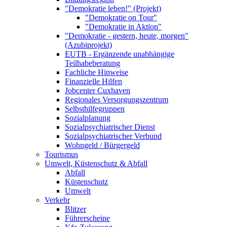
"Demokratie leben!" (Projekt)
"Demokratie on Tour"
"Demokratie in Aktion"
"Demokratie - gestern, heute, morgen"
(Azubiprojekt)
EUTB - Ergänzende unabhängige
Teilhabeberatung
Fachliche Hinweise
Finanzielle Hilfen
Jobcenter Cuxhaven
Regionales Versorgungszentrum
Selbsthilfegruppen
Sozialplanung
Sozialpsychiatrischer Dienst
Sozialpsychiatrischer Verbund
Wohngeld / Bürgergeld
Tourismus
Umwelt, Küstenschutz & Abfall
Abfall
Küstenschutz
Umwelt
Verkehr
Blitzer
Führerscheine