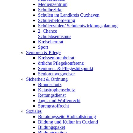
Medienzentrum
Schulbezirke
Schulen im Landkreis Cuxhaven
Schülerbeförderung
Schülerzahlen/ Schulentwicklungsplanung
2. Chance
Schulabsentismus
Kreiselternrat
Sport
Senioren & Pflege
Kreisseniorenbeirat
örtliche Pflegekonferenz
Senioren- & Pflegestützpunkt
Seniorenwegweiser
Sicherheit & Ordnung
Brandschutz
Katastrophenschutz
Rettungsdienst
Jagd- und Waffenrecht
Sprengstoffrecht
Soziales
Beratungsseite Radikalisierung
Bildung und Kultur im Cuxland
Bildungspaket
Bildungsregion