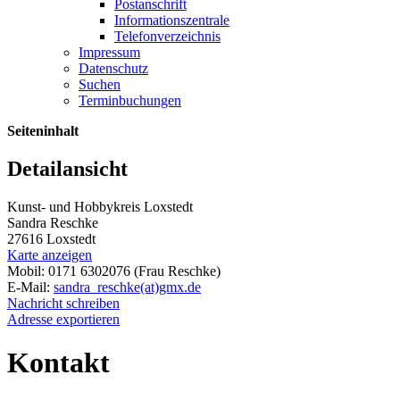
Postanschrift
Informationszentrale
Telefonverzeichnis
Impressum
Datenschutz
Suchen
Terminbuchungen
Seiteninhalt
Detailansicht
Kunst- und Hobbykreis Loxstedt
Sandra Reschke
27616 Loxstedt
Karte anzeigen
Mobil: 0171 6302076 (Frau Reschke)
E-Mail:
sandra_reschke(at)gmx.de
Nachricht schreiben
Adresse exportieren
Kontakt