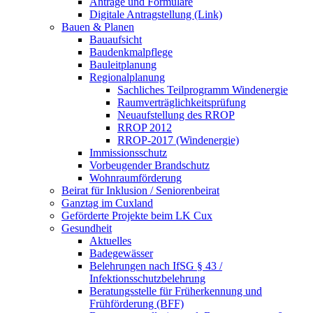
Anträge und Formulare
Digitale Antragstellung (Link)
Bauen & Planen
Bauaufsicht
Baudenkmalpflege
Bauleitplanung
Regionalplanung
Sachliches Teilprogramm Windenergie
Raumverträglichkeitsprüfung
Neuaufstellung des RROP
RROP 2012
RROP-2017 (Windenergie)
Immissionsschutz
Vorbeugender Brandschutz
Wohnraumförderung
Beirat für Inklusion / Seniorenbeirat
Ganztag im Cuxland
Geförderte Projekte beim LK Cux
Gesundheit
Aktuelles
Badegewässer
Belehrungen nach IfSG § 43 /
Infektionsschutzbelehrung
Beratungsstelle für Früherkennung und
Frühförderung (BFF)