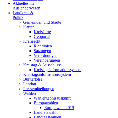
Aktuelles im
Ausländerwesen
Landkreis &
Politik
Gemeinden und Städte
Karten
Kreiskarte
Geoportal
Kreisrecht
Richtlinien
Satzungen
Verordnungen
Vereinbarungen
Kreistag & Ausschüsse
Kreistagsinformationssystem
Kreistagsinformationssystem
Bürgerlotse
Landrat
Pressemitteilungen
Wahlen
Wahlergebnisauskunft
Europawahlen
Europawahl 2019
Landratswahl
Landtagswahlen