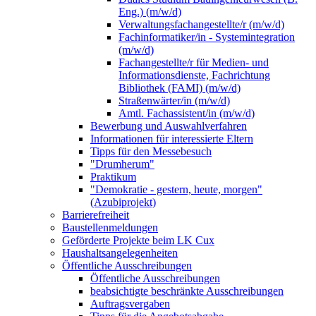
Eng.) (m/w/d)
Verwaltungsfachangestellte/r (m/w/d)
Fachinformatiker/in - Systemintegration
(m/w/d)
Fachangestellte/r für Medien- und
Informationsdienste, Fachrichtung
Bibliothek (FAMI) (m/w/d)
Straßenwärter/in (m/w/d)
Amtl. Fachassistent/in (m/w/d)
Bewerbung und Auswahlverfahren
Informationen für interessierte Eltern
Tipps für den Messebesuch
"Drumherum"
Praktikum
"Demokratie - gestern, heute, morgen"
(Azubiprojekt)
Barrierefreiheit
Baustellenmeldungen
Geförderte Projekte beim LK Cux
Haushaltsangelegenheiten
Öffentliche Ausschreibungen
Öffentliche Ausschreibungen
beabsichtigte beschränkte Ausschreibungen
Auftragsvergaben