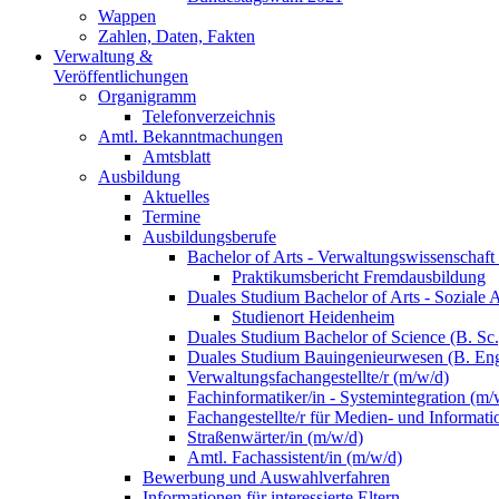
Wappen
Zahlen, Daten, Fakten
Verwaltung &
Veröffentlichungen
Organigramm
Telefonverzeichnis
Amtl. Bekanntmachungen
Amtsblatt
Ausbildung
Aktuelles
Termine
Ausbildungsberufe
Bachelor of Arts - Verwaltungswissenschaft
Praktikumsbericht Fremdausbildung
Duales Studium Bachelor of Arts - Soziale 
Studienort Heidenheim
Duales Studium Bachelor of Science (B. S
Duales Studium Bauingenieurwesen (B. Eng
Verwaltungsfachangestellte/r (m/w/d)
Fachinformatiker/in - Systemintegration (m/
Fachangestellte/r für Medien- und Informat
Straßenwärter/in (m/w/d)
Amtl. Fachassistent/in (m/w/d)
Bewerbung und Auswahlverfahren
Informationen für interessierte Eltern