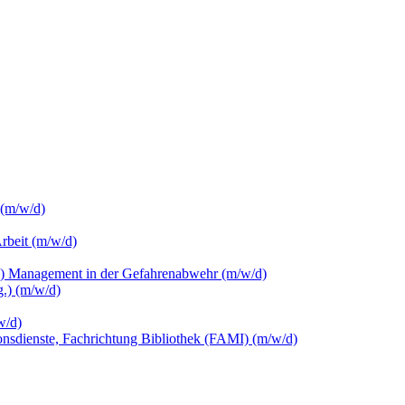
 (m/w/d)
Arbeit (m/w/d)
c.) Management in der Gefahrenabwehr (m/w/d)
.) (m/w/d)
w/d)
ionsdienste, Fachrichtung Bibliothek (FAMI) (m/w/d)