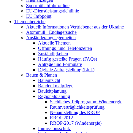
Kleinanzeigen
Sperrmüllabfuhr online
EU-Dienstleistungsrichtlinie
EU-Infopoint
Themenbereiche
Aktuell: Informationen Vertriebener aus der Ukraine
Atommüll - Endlagersuche
Ausländerangelegenheiten
Aktuelle Themen
Öffnungs- und Telefonzeiten
Zuständigkeiten
Häufig gestellte Fragen (FAQs)
Anträge und Formulare
Digitale Antragstellung (Link)
Bauen & Planen
Bauaufsicht
Baudenkmalpflege
Bauleitplanung
Regionalplanung
Sachliches Teilprogramm Windenergie
Raumverträglichkeitsprüfung
Neuaufstellung des RROP
RROP 2012
RROP-2017 (Windenergie)
Immissionsschutz