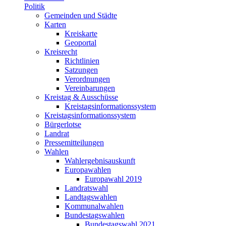
Politik
Gemeinden und Städte
Karten
Kreiskarte
Geoportal
Kreisrecht
Richtlinien
Satzungen
Verordnungen
Vereinbarungen
Kreistag & Ausschüsse
Kreistagsinformationssystem
Kreistagsinformationssystem
Bürgerlotse
Landrat
Pressemitteilungen
Wahlen
Wahlergebnisauskunft
Europawahlen
Europawahl 2019
Landratswahl
Landtagswahlen
Kommunalwahlen
Bundestagswahlen
Bundestagswahl 2021