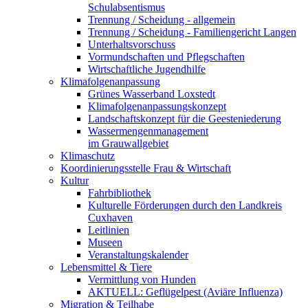
Schulabsentismus
Trennung / Scheidung - allgemein
Trennung / Scheidung - Familiengericht Langen
Unterhaltsvorschuss
Vormundschaften und Pflegschaften
Wirtschaftliche Jugendhilfe
Klimafolgenanpassung
Grünes Wasserband Loxstedt
Klimafolgenanpassungskonzept
Landschaftskonzept für die Geesteniederung
Wassermengenmanagement
im Grauwallgebiet
Klimaschutz
Koordinierungsstelle Frau & Wirtschaft
Kultur
Fahrbibliothek
Kulturelle Förderungen durch den Landkreis
Cuxhaven
Leitlinien
Museen
Veranstaltungskalender
Lebensmittel & Tiere
Vermittlung von Hunden
AKTUELL: Geflügelpest (Aviäre Influenza)
Migration & Teilhabe