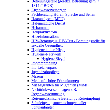
Betreuungsstelle (gesetzl. Betreuung gem. §
1814 ff BGB)
Eigenwasserversorger
Fachberatung Hören, Sprache und Sehen
Haaranalysen (MPU)
Hafenärztliche Dienst
Hebammen
Heilpraktiker/-in
Hitzeinformationen
HIV-Beratung u. HIV-Test / Beratungsstelle für
sexuelle Gesundheit
Hygiene in der Pflege
Hygiene-Netzwerk
Hygiene-Siegel
Impfempfehlung
Int. Leichenpass
Jugendzahnpflege
Masern
Meldepflichtige Erkrankungen
Mit Migranten für Migranten (MiMi)
Nichttrinkwasseranlagen z.B.
Regenwassernutzung
Reisemedizinische Beratung / Reiseimpfung
Schuleingangsuntersuchungen aller
Schulanfänger