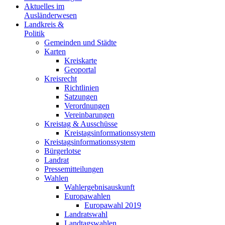
Aktuelles im
Ausländerwesen
Landkreis &
Politik
Gemeinden und Städte
Karten
Kreiskarte
Geoportal
Kreisrecht
Richtlinien
Satzungen
Verordnungen
Vereinbarungen
Kreistag & Ausschüsse
Kreistagsinformationssystem
Kreistagsinformationssystem
Bürgerlotse
Landrat
Pressemitteilungen
Wahlen
Wahlergebnisauskunft
Europawahlen
Europawahl 2019
Landratswahl
Landtagswahlen