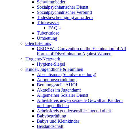
Schwimmbäder
Sozialpsychiatrischer Dienst
Sozialpsychiatrischer Verbund
Todesbescheinigung anfordern
Trinkwasser
FAQ s
Tuberkulose
Umbettung
Gleichstellung
CEDAW - Convention on the Elemination of All
Forms of Discrimination Against Women
Hygiene-Netzwerk
Hygiene-Siegel
Kinder, Jugendliche & Familien
Absentismus (Schulvermeidung)
Adoptionsvermittlung
Beratungsstelle AHOI
Aktuelles im Jugendamt
Allgemeiner Sozialer Dienst
Arbeitskreis gegen sexuelle Gewalt an Kindern
und Jugendlichen
Arbeitskreis gendersensible Jugendarbeit
Babybegrüßung
Babys und Kleinkinder
Beistandschaft