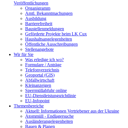
Veröffentlichungen
Organigramm
Amtl. Bekanntmachungen
Ausbildung
Barrierefreiheit
Baustellenmeldungen
Geförderte Projekte beim LK Cux
Haushaltsangelegenheiten
Öffentliche Ausschreibungen
Stellenangebote
Wir für Sie
Was erledige ich wo?
Formulare / Anträge
Telefonverzeichnis
Geoportal (GIS)
Abfallwirtschaft
Kleinanzeigen
Sperrmüllabfuhr online
EU-Dienstleistungsrichtlinie
EU-Infopoint
Themenbereiche
Aktuell: Informationen Vertriebener aus der Ukraine
Atommüll - Endlagersuche
Ausländerangelegenheiten
Bauen & Planen