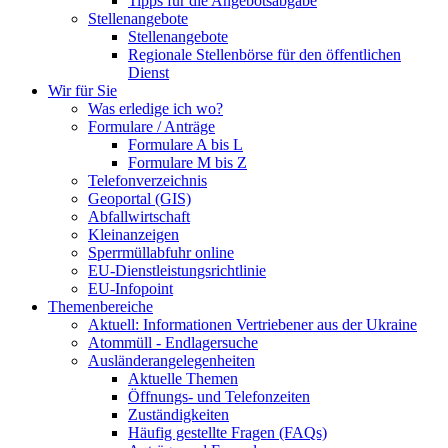
Tipps für die Angebotsabgabe
Stellenangebote
Stellenangebote
Regionale Stellenbörse für den öffentlichen
Dienst
Wir für Sie
Was erledige ich wo?
Formulare / Anträge
Formulare A bis L
Formulare M bis Z
Telefonverzeichnis
Geoportal (GIS)
Abfallwirtschaft
Kleinanzeigen
Sperrmüllabfuhr online
EU-Dienstleistungsrichtlinie
EU-Infopoint
Themenbereiche
Aktuell: Informationen Vertriebener aus der Ukraine
Atommüll - Endlagersuche
Ausländerangelegenheiten
Aktuelle Themen
Öffnungs- und Telefonzeiten
Zuständigkeiten
Häufig gestellte Fragen (FAQs)