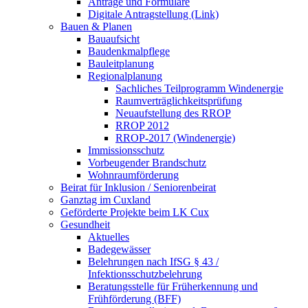
Anträge und Formulare
Digitale Antragstellung (Link)
Bauen & Planen
Bauaufsicht
Baudenkmalpflege
Bauleitplanung
Regionalplanung
Sachliches Teilprogramm Windenergie
Raumverträglichkeitsprüfung
Neuaufstellung des RROP
RROP 2012
RROP-2017 (Windenergie)
Immissionsschutz
Vorbeugender Brandschutz
Wohnraumförderung
Beirat für Inklusion / Seniorenbeirat
Ganztag im Cuxland
Geförderte Projekte beim LK Cux
Gesundheit
Aktuelles
Badegewässer
Belehrungen nach IfSG § 43 /
Infektionsschutzbelehrung
Beratungsstelle für Früherkennung und
Frühförderung (BFF)