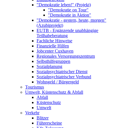
"Demokratie leben!" (Projekt)
"Demokratie on Tour"
"Demokratie in Aktion"
"Demokratie - gestern, heute, morgen"
(Azubiprojekt)
EUTB - Ergänzende unabhängige
Teilhabeberatung
Fachliche Hinweise
Finanzielle Hilfen
Jobcenter Cuxhaven
Regionales Versorgungszentrum
Selbsthilfegruppen
Sozialplanung
Sozialpsychiatrischer Dienst
Sozialpsychiatrischer Verbund
Wohngeld / Bürgergeld
Tourismus
Umwelt, Küstenschutz & Abfall
Abfall
Küstenschutz
Umwelt
Verkehr
Blitzer
Führerscheine