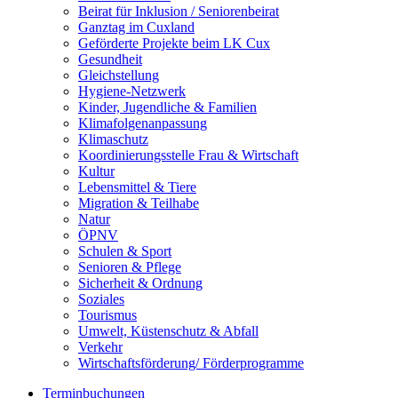
Beirat für Inklusion / Seniorenbeirat
Ganztag im Cuxland
Geförderte Projekte beim LK Cux
Gesundheit
Gleichstellung
Hygiene-Netzwerk
Kinder, Jugendliche & Familien
Klimafolgenanpassung
Klimaschutz
Koordinierungsstelle Frau & Wirtschaft
Kultur
Lebensmittel & Tiere
Migration & Teilhabe
Natur
ÖPNV
Schulen & Sport
Senioren & Pflege
Sicherheit & Ordnung
Soziales
Tourismus
Umwelt, Küstenschutz & Abfall
Verkehr
Wirtschaftsförderung/ Förderprogramme
Terminbuchungen