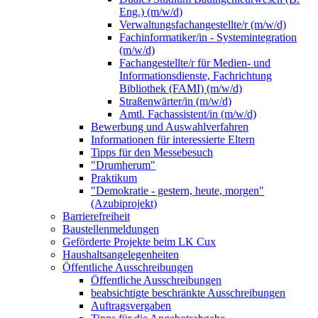
Eng.) (m/w/d)
Verwaltungsfachangestellte/r (m/w/d)
Fachinformatiker/in - Systemintegration
(m/w/d)
Fachangestellte/r für Medien- und
Informationsdienste, Fachrichtung
Bibliothek (FAMI) (m/w/d)
Straßenwärter/in (m/w/d)
Amtl. Fachassistent/in (m/w/d)
Bewerbung und Auswahlverfahren
Informationen für interessierte Eltern
Tipps für den Messebesuch
"Drumherum"
Praktikum
"Demokratie - gestern, heute, morgen"
(Azubiprojekt)
Barrierefreiheit
Baustellenmeldungen
Geförderte Projekte beim LK Cux
Haushaltsangelegenheiten
Öffentliche Ausschreibungen
Öffentliche Ausschreibungen
beabsichtigte beschränkte Ausschreibungen
Auftragsvergaben