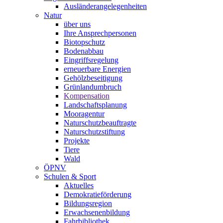
Ausländerangelegenheiten
Natur
über uns
Ihre Ansprechpersonen
Biotopschutz
Bodenabbau
Eingriffsregelung
erneuerbare Energien
Gehölzbeseitigung
Grünlandumbruch
Kompensation
Landschaftsplanung
Mooragentur
Naturschutzbeauftragte
Naturschutzstiftung
Projekte
Tiere
Wald
ÖPNV
Schulen & Sport
Aktuelles
Demokratieförderung
Bildungsregion
Erwachsenenbildung
Fahrbibliothek