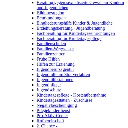
Beratung gegen sexualisierte Gewalt an Kindern
und Jugendlichen
Bildungsregion
Beurkundungen
Eingliederungshilfe Kinder & Jugendliche
Erziehungsberatung - Jugendberatung
Fachberatung für Kindertageseinrichtungen
Fachberatung für Kindertagespflege
Familienschulen
Familien-Wegweiser
Familienzentren
Frühe Hilfen
Hilfen zur Erziehung
Jugendberufsagentur
Jugendhilfe im Strafverfahren
Jugendhilfestationen
Jugendpflege
Jugendschutz
Kindertagespflege - Kostenübernahme
Kindertagesstätten - Zuschüsse
Negativbescheinigung
Pflegekinderdienst
Pro-Aktiv-Center
Rufbereitschaft
2. Chance -