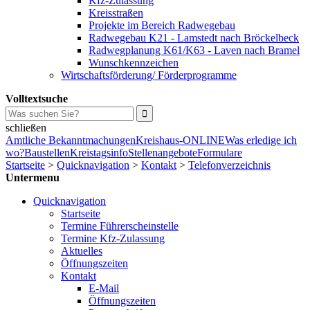
Kfz-Zulassung
Kreisstraßen
Projekte im Bereich Radwegebau
Radwegebau K21 - Lamstedt nach Bröckelbeck
Radwegplanung K61/K63 - Laven nach Bramel
Wunschkennzeichen
Wirtschaftsförderung/ Förderprogramme
Volltextsuche
schließen
Amtliche Bekanntmachungen
Kreishaus-ONLINE
Was erledige ich
wo?
Baustellen
Kreistagsinfo
Stellenangebote
Formulare
Startseite
>
Quicknavigation
>
Kontakt
>
Telefonverzeichnis
Untermenu
Quicknavigation
Startseite
Termine Führerscheinstelle
Termine Kfz-Zulassung
Aktuelles
Öffnungszeiten
Kontakt
E-Mail
Öffnungszeiten