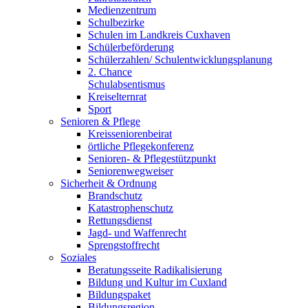
Medienzentrum
Schulbezirke
Schulen im Landkreis Cuxhaven
Schülerbeförderung
Schülerzahlen/ Schulentwicklungsplanung
2. Chance
Schulabsentismus
Kreiselternrat
Sport
Senioren & Pflege
Kreisseniorenbeirat
örtliche Pflegekonferenz
Senioren- & Pflegestützpunkt
Seniorenwegweiser
Sicherheit & Ordnung
Brandschutz
Katastrophenschutz
Rettungsdienst
Jagd- und Waffenrecht
Sprengstoffrecht
Soziales
Beratungsseite Radikalisierung
Bildung und Kultur im Cuxland
Bildungspaket
Bildungsregion