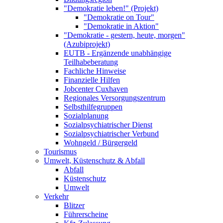
"Demokratie leben!" (Projekt)
"Demokratie on Tour"
"Demokratie in Aktion"
"Demokratie - gestern, heute, morgen"
(Azubiprojekt)
EUTB - Ergänzende unabhängige
Teilhabeberatung
Fachliche Hinweise
Finanzielle Hilfen
Jobcenter Cuxhaven
Regionales Versorgungszentrum
Selbsthilfegruppen
Sozialplanung
Sozialpsychiatrischer Dienst
Sozialpsychiatrischer Verbund
Wohngeld / Bürgergeld
Tourismus
Umwelt, Küstenschutz & Abfall
Abfall
Küstenschutz
Umwelt
Verkehr
Blitzer
Führerscheine