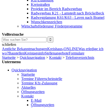
Kfz-Zulassung
Kreisstraßen
Projekte im Bereich Radwegebau
Radwegebau K21 - Lamstedt nach Bröckelbeck
Radwegplanung K61/K63 - Laven nach Bramel
Wunschkennzeichen
Wirtschaftsförderung/ Förderprogramme
Volltextsuche
schließen
Amtliche Bekanntmachungen
Kreishaus-ONLINE
Was erledige ich
wo?
Baustellen
Kreistagsinfo
Stellenangebote
Formulare
Startseite
>
Quicknavigation
>
Kontakt
>
Telefonverzeichnis
Untermenu
Quicknavigation
Startseite
Termine Führerscheinstelle
Termine Kfz-Zulassung
Aktuelles
Öffnungszeiten
Kontakt
E-Mail
Öffnungszeiten