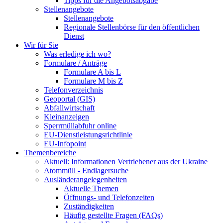
Tipps für die Angebotsabgabe
Stellenangebote
Stellenangebote
Regionale Stellenbörse für den öffentlichen
Dienst
Wir für Sie
Was erledige ich wo?
Formulare / Anträge
Formulare A bis L
Formulare M bis Z
Telefonverzeichnis
Geoportal (GIS)
Abfallwirtschaft
Kleinanzeigen
Sperrmüllabfuhr online
EU-Dienstleistungsrichtlinie
EU-Infopoint
Themenbereiche
Aktuell: Informationen Vertriebener aus der Ukraine
Atommüll - Endlagersuche
Ausländerangelegenheiten
Aktuelle Themen
Öffnungs- und Telefonzeiten
Zuständigkeiten
Häufig gestellte Fragen (FAQs)