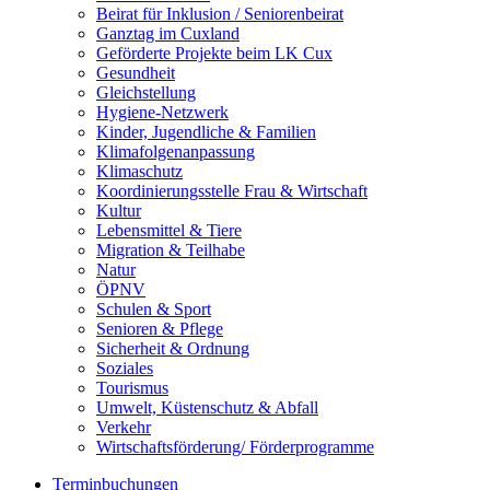
Beirat für Inklusion / Seniorenbeirat
Ganztag im Cuxland
Geförderte Projekte beim LK Cux
Gesundheit
Gleichstellung
Hygiene-Netzwerk
Kinder, Jugendliche & Familien
Klimafolgenanpassung
Klimaschutz
Koordinierungsstelle Frau & Wirtschaft
Kultur
Lebensmittel & Tiere
Migration & Teilhabe
Natur
ÖPNV
Schulen & Sport
Senioren & Pflege
Sicherheit & Ordnung
Soziales
Tourismus
Umwelt, Küstenschutz & Abfall
Verkehr
Wirtschaftsförderung/ Förderprogramme
Terminbuchungen