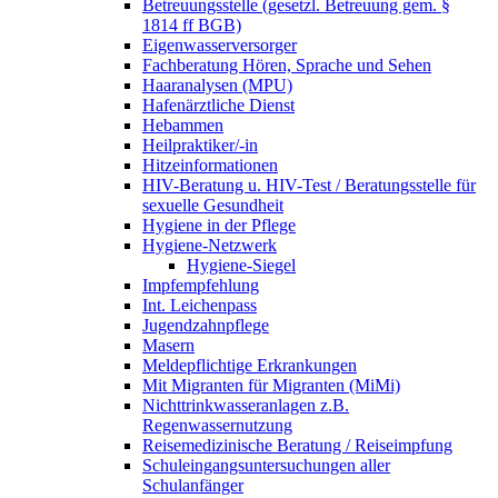
Betreuungsstelle (gesetzl. Betreuung gem. §
1814 ff BGB)
Eigenwasserversorger
Fachberatung Hören, Sprache und Sehen
Haaranalysen (MPU)
Hafenärztliche Dienst
Hebammen
Heilpraktiker/-in
Hitzeinformationen
HIV-Beratung u. HIV-Test / Beratungsstelle für
sexuelle Gesundheit
Hygiene in der Pflege
Hygiene-Netzwerk
Hygiene-Siegel
Impfempfehlung
Int. Leichenpass
Jugendzahnpflege
Masern
Meldepflichtige Erkrankungen
Mit Migranten für Migranten (MiMi)
Nichttrinkwasseranlagen z.B.
Regenwassernutzung
Reisemedizinische Beratung / Reiseimpfung
Schuleingangsuntersuchungen aller
Schulanfänger