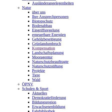
Ausländerangelegenheiten
Natur
über uns
Ihre Ansprechpersonen
Biotopschutz
Bodenabbau
Eingriffsregelung
erneuerbare Energien
Gehölzbeseitigung
Grünlandumbruch
Kompensation
Landschaftsplanung
Mooragentur
Naturschutzbeauftragte
Naturschutzstiftung
Projekte
Tiere
Wald
ÖPNV
Schulen & Sport
Aktuelles
Demokratieförderung
Bildungsregion
Erwachsenenbildung
Fahrbibliothek