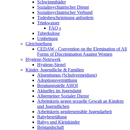
Schwimmbäder
Sozialpsychiatrischer Dienst
Sozialpsychiatrischer Verbund
Todesbescheinigung anfordern
Trinkwasser
FAQ s
Tuberkulose
Umbettung
Gleichstellung
CEDAW - Convention on the Elemination of All
Forms of Discrimination Against Women
Hygiene-Netzwerk
Hygiene-Siegel
Kinder, Jugendliche & Familien
Absentismus (Schulvermeidung)
Adoptionsvermittlung
Beratungsstelle AHOI
Aktuelles im Jugendamt
Allgemeiner Sozialer Dienst
Arbeitskreis gegen sexuelle Gewalt an Kindern
und Jugendlichen
Arbeitskreis gendersensible Jugendarbeit
Babybegrüßung
Babys und Kleinkinder
Beistandschaft