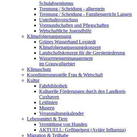
Schulabsentismus
Trennung / Scheidung - allgemein
Trennung / Scheidung - Familiengericht Langen
Unterhaltsvorschuss
Vormundschaften und Pflegschaften
Wirtschaftliche Jugendhilfe
Klimafolgenanpassung
Grünes Wasserband Loxstedt
Klimafolgenanpassungskonzept
Landschaftskonzept für die Geesteniederung
Wassermengenmanagement
im Grauwallgebiet
Klimaschutz
Koordinierungsstelle Frau & Wirtschaft
Kultur
Fahrbibliothek
Kulturelle Förderungen durch den Landkreis
Cuxhaven
Leitlinien
Museen
Veranstaltungskalender
Lebensmittel & Tiere
Vermittlung von Hunden
AKTUELL: Geflügelpest (Aviäre Influenza)
Migration & Teilhabe