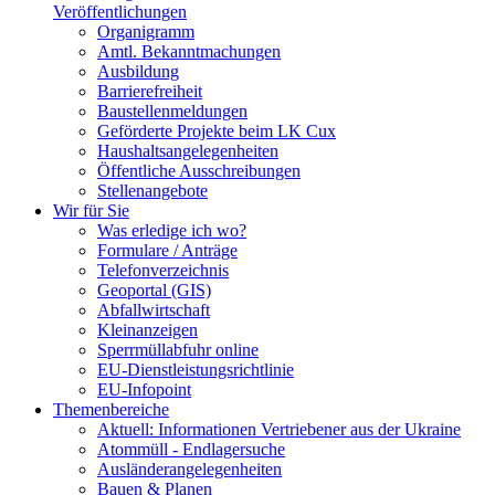
Veröffentlichungen
Organigramm
Amtl. Bekanntmachungen
Ausbildung
Barrierefreiheit
Baustellenmeldungen
Geförderte Projekte beim LK Cux
Haushaltsangelegenheiten
Öffentliche Ausschreibungen
Stellenangebote
Wir für Sie
Was erledige ich wo?
Formulare / Anträge
Telefonverzeichnis
Geoportal (GIS)
Abfallwirtschaft
Kleinanzeigen
Sperrmüllabfuhr online
EU-Dienstleistungsrichtlinie
EU-Infopoint
Themenbereiche
Aktuell: Informationen Vertriebener aus der Ukraine
Atommüll - Endlagersuche
Ausländerangelegenheiten
Bauen & Planen