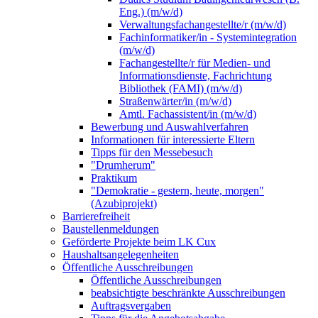
Eng.) (m/w/d)
Verwaltungsfachangestellte/r (m/w/d)
Fachinformatiker/in - Systemintegration
(m/w/d)
Fachangestellte/r für Medien- und
Informationsdienste, Fachrichtung
Bibliothek (FAMI) (m/w/d)
Straßenwärter/in (m/w/d)
Amtl. Fachassistent/in (m/w/d)
Bewerbung und Auswahlverfahren
Informationen für interessierte Eltern
Tipps für den Messebesuch
"Drumherum"
Praktikum
"Demokratie - gestern, heute, morgen"
(Azubiprojekt)
Barrierefreiheit
Baustellenmeldungen
Geförderte Projekte beim LK Cux
Haushaltsangelegenheiten
Öffentliche Ausschreibungen
Öffentliche Ausschreibungen
beabsichtigte beschränkte Ausschreibungen
Auftragsvergaben