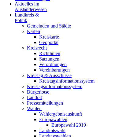
Aktuelles im
Ausländerwesen
Landkreis &
Politik
Gemeinden und Städte
Karten
Kreiskarte
Geoportal
Kreisrecht
Richtlinien
Satzungen
Verordnungen
Vereinbarungen
Kreistag & Ausschüsse
Kreistagsinformationssystem
Kreistagsinformationssystem
Bürgerlotse
Landrat
Pressemitteilungen
Wahlen
Wahlergebnisauskunft
Europawahlen
Europawahl 2019
Landratswahl
Landtagswahlen