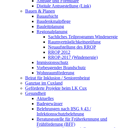
Anträge und Formulare
Digitale Antragstellung (Link)
Bauen & Planen
Bauaufsicht
Baudenkmalpflege
Bauleitplanung
Regionalplanung
Sachliches Teilprogramm Windenergie
Raumverträglichkeitsprüfung
Neuaufstellung des RROP
RROP 2012
RROP-2017 (Windenergie)
Immissionsschutz
Vorbeugender Brandschutz
Wohnraumförderung
Beirat für Inklusion / Seniorenbeirat
Ganztag im Cuxland
Geförderte Projekte beim LK Cux
Gesundheit
Aktuelles
Badegewässer
Belehrungen nach IfSG § 43 /
Infektionsschutzbelehrung
Beratungsstelle für Früherkennung und
Frühförderung (BFF)