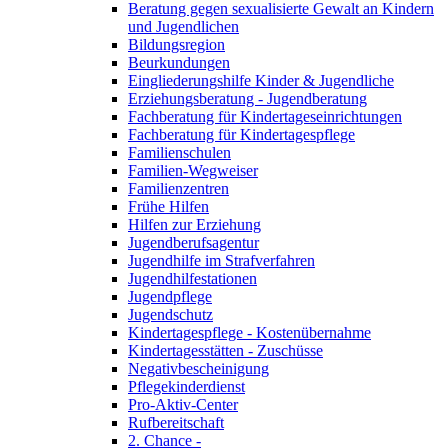
Beratung gegen sexualisierte Gewalt an Kindern
und Jugendlichen
Bildungsregion
Beurkundungen
Eingliederungshilfe Kinder & Jugendliche
Erziehungsberatung - Jugendberatung
Fachberatung für Kindertageseinrichtungen
Fachberatung für Kindertagespflege
Familienschulen
Familien-Wegweiser
Familienzentren
Frühe Hilfen
Hilfen zur Erziehung
Jugendberufsagentur
Jugendhilfe im Strafverfahren
Jugendhilfestationen
Jugendpflege
Jugendschutz
Kindertagespflege - Kostenübernahme
Kindertagesstätten - Zuschüsse
Negativbescheinigung
Pflegekinderdienst
Pro-Aktiv-Center
Rufbereitschaft
2. Chance -