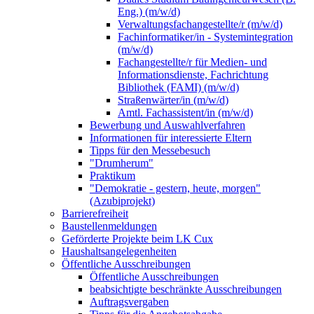
Eng.) (m/w/d)
Verwaltungsfachangestellte/r (m/w/d)
Fachinformatiker/in - Systemintegration
(m/w/d)
Fachangestellte/r für Medien- und
Informationsdienste, Fachrichtung
Bibliothek (FAMI) (m/w/d)
Straßenwärter/in (m/w/d)
Amtl. Fachassistent/in (m/w/d)
Bewerbung und Auswahlverfahren
Informationen für interessierte Eltern
Tipps für den Messebesuch
"Drumherum"
Praktikum
"Demokratie - gestern, heute, morgen"
(Azubiprojekt)
Barrierefreiheit
Baustellenmeldungen
Geförderte Projekte beim LK Cux
Haushaltsangelegenheiten
Öffentliche Ausschreibungen
Öffentliche Ausschreibungen
beabsichtigte beschränkte Ausschreibungen
Auftragsvergaben