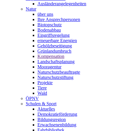
Ausländerangelegenheiten
Natur
über uns
Ihre Ansprechpersonen
Biotopschutz
Bodenabbau
Eingriffsregelung
erneuerbare Energien
Gehölzbeseitigung
Grünlandumbruch
Kompensation
Landschaftsplanung
Mooragentur
Naturschutzbeauftragte
Naturschutzstiftung
Projekte
Tiere
Wald
ÖPNV
Schulen & Sport
Aktuelles
Demokratieförderung
Bildungsregion
Erwachsenenbildung
Fahrbibliothek