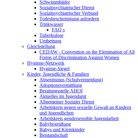
Schwimmbäder
Sozialpsychiatrischer Dienst
Sozialpsychiatrischer Verbund
Todesbescheinigung anfordern
Trinkwasser
FAQ s
Tuberkulose
Umbettung
Gleichstellung
CEDAW - Convention on the Elemination of All
Forms of Discrimination Against Women
Hygiene-Netzwerk
Hygiene-Siegel
Kinder, Jugendliche & Familien
Absentismus (Schulvermeidung)
Adoptionsvermittlung
Beratungsstelle AHOI
Aktuelles im Jugendamt
Allgemeiner Sozialer Dienst
Arbeitskreis gegen sexuelle Gewalt an Kindern
und Jugendlichen
Arbeitskreis gendersensible Jugendarbeit
Babybegrüßung
Babys und Kleinkinder
Beistandschaft