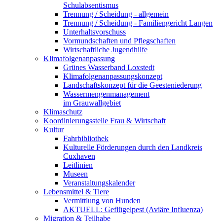
Schulabsentismus
Trennung / Scheidung - allgemein
Trennung / Scheidung - Familiengericht Langen
Unterhaltsvorschuss
Vormundschaften und Pflegschaften
Wirtschaftliche Jugendhilfe
Klimafolgenanpassung
Grünes Wasserband Loxstedt
Klimafolgenanpassungskonzept
Landschaftskonzept für die Geesteniederung
Wassermengenmanagement
im Grauwallgebiet
Klimaschutz
Koordinierungsstelle Frau & Wirtschaft
Kultur
Fahrbibliothek
Kulturelle Förderungen durch den Landkreis
Cuxhaven
Leitlinien
Museen
Veranstaltungskalender
Lebensmittel & Tiere
Vermittlung von Hunden
AKTUELL: Geflügelpest (Aviäre Influenza)
Migration & Teilhabe