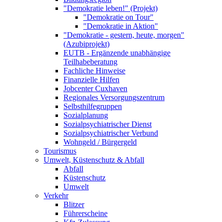
"Demokratie leben!" (Projekt)
"Demokratie on Tour"
"Demokratie in Aktion"
"Demokratie - gestern, heute, morgen"
(Azubiprojekt)
EUTB - Ergänzende unabhängige
Teilhabeberatung
Fachliche Hinweise
Finanzielle Hilfen
Jobcenter Cuxhaven
Regionales Versorgungszentrum
Selbsthilfegruppen
Sozialplanung
Sozialpsychiatrischer Dienst
Sozialpsychiatrischer Verbund
Wohngeld / Bürgergeld
Tourismus
Umwelt, Küstenschutz & Abfall
Abfall
Küstenschutz
Umwelt
Verkehr
Blitzer
Führerscheine