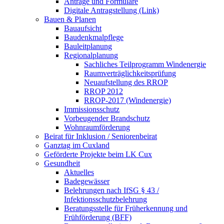
Anträge und Formulare
Digitale Antragstellung (Link)
Bauen & Planen
Bauaufsicht
Baudenkmalpflege
Bauleitplanung
Regionalplanung
Sachliches Teilprogramm Windenergie
Raumverträglichkeitsprüfung
Neuaufstellung des RROP
RROP 2012
RROP-2017 (Windenergie)
Immissionsschutz
Vorbeugender Brandschutz
Wohnraumförderung
Beirat für Inklusion / Seniorenbeirat
Ganztag im Cuxland
Geförderte Projekte beim LK Cux
Gesundheit
Aktuelles
Badegewässer
Belehrungen nach IfSG § 43 /
Infektionsschutzbelehrung
Beratungsstelle für Früherkennung und
Frühförderung (BFF)