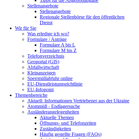
Tipps für die Angebotsabgabe
Stellenangebote
Stellenangebote
Regionale Stellenbörse für den öffentlichen
Dienst
Wir für Sie
Was erledige ich wo?
Formulare / Anträge
Formulare A bis L
Formulare M bis Z
Telefonverzeichnis
Geoportal (GIS)
Abfallwirtschaft
Kleinanzeigen
Sperrmüllabfuhr online
EU-Dienstleistungsrichtlinie
EU-Infopoint
Themenbereiche
Aktuell: Informationen Vertriebener aus der Ukraine
Atommüll - Endlagersuche
Ausländerangelegenheiten
Aktuelle Themen
Öffnungs- und Telefonzeiten
Zuständigkeiten
Häufig gestellte Fragen (FAQs)