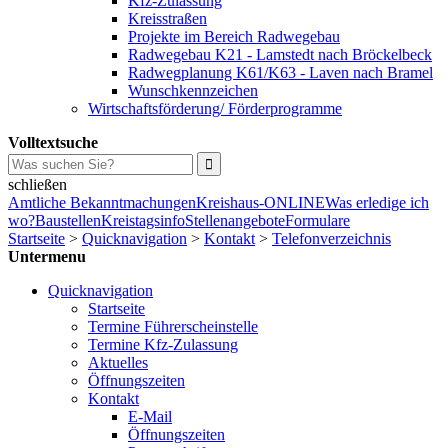
Kfz-Zulassung
Kreisstraßen
Projekte im Bereich Radwegebau
Radwegebau K21 - Lamstedt nach Bröckelbeck
Radwegplanung K61/K63 - Laven nach Bramel
Wunschkennzeichen
Wirtschaftsförderung/ Förderprogramme
Volltextsuche
schließen
Amtliche Bekanntmachungen
Kreishaus-ONLINE
Was erledige ich
wo?
Baustellen
Kreistagsinfo
Stellenangebote
Formulare
Startseite
>
Quicknavigation
>
Kontakt
>
Telefonverzeichnis
Untermenu
Quicknavigation
Startseite
Termine Führerscheinstelle
Termine Kfz-Zulassung
Aktuelles
Öffnungszeiten
Kontakt
E-Mail
Öffnungszeiten