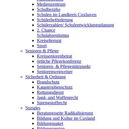
Medienzentrum
Schulbezirke
Schulen im Landkreis Cuxhaven
Schülerbeförderung
Schülerzahlen/ Schulentwicklungsplanung
2. Chance
Schulabsentismus
Kreiselternrat
Sport
Senioren & Pflege
Kreisseniorenbeirat
örtliche Pflegekonferenz
Senioren- & Pflegestützpunkt
Seniorenwegweiser
Sicherheit & Ordnung
Brandschutz
Katastrophenschutz
Rettungsdienst
Jagd- und Waffenrecht
Sprengstoffrecht
Soziales
Beratungsseite Radikalisierung
Bildung und Kultur im Cuxland
Bildungspaket
Bildungsregion