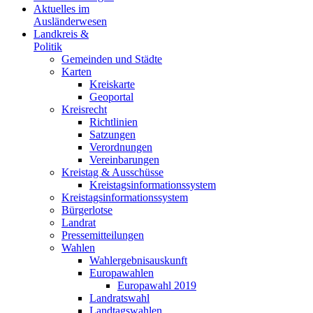
Aktuelles im
Ausländerwesen
Landkreis &
Politik
Gemeinden und Städte
Karten
Kreiskarte
Geoportal
Kreisrecht
Richtlinien
Satzungen
Verordnungen
Vereinbarungen
Kreistag & Ausschüsse
Kreistagsinformationssystem
Kreistagsinformationssystem
Bürgerlotse
Landrat
Pressemitteilungen
Wahlen
Wahlergebnisauskunft
Europawahlen
Europawahl 2019
Landratswahl
Landtagswahlen