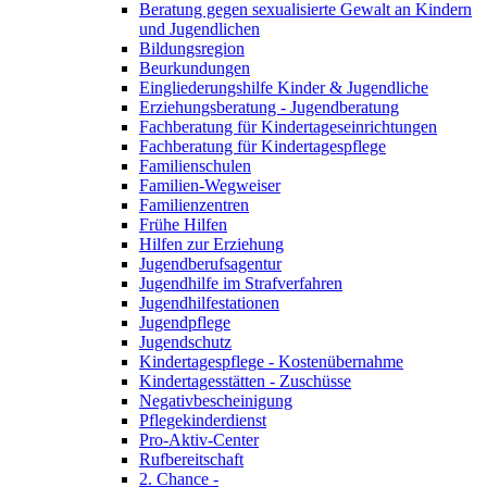
Beratung gegen sexualisierte Gewalt an Kindern
und Jugendlichen
Bildungsregion
Beurkundungen
Eingliederungshilfe Kinder & Jugendliche
Erziehungsberatung - Jugendberatung
Fachberatung für Kindertageseinrichtungen
Fachberatung für Kindertagespflege
Familienschulen
Familien-Wegweiser
Familienzentren
Frühe Hilfen
Hilfen zur Erziehung
Jugendberufsagentur
Jugendhilfe im Strafverfahren
Jugendhilfestationen
Jugendpflege
Jugendschutz
Kindertagespflege - Kostenübernahme
Kindertagesstätten - Zuschüsse
Negativbescheinigung
Pflegekinderdienst
Pro-Aktiv-Center
Rufbereitschaft
2. Chance -