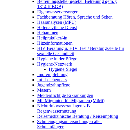
Betreuungsstelle (gesetzl. Betreuung gem. §
1814 ff BGB)
Eigenwasserversorger
Fachberatung Hören, Sprache und Sehen
Haaranalysen (MPU)
Hafenärztliche Dienst
Hebammen
Heilpraktiker/-in
Hitzeinformationen
HIV-Beratung u. HIV-Test / Beratungsstelle für
sexuelle Gesundheit
Hygiene in der Pflege
Hygiene-Netzwerk
Hygiene-Siegel
Impfempfehlung
Int. Leichenpass
Jugendzahnpflege
Masern
Meldepflichtige Erkrankungen
Mit Migranten für Migranten (MiMi)
Nichttrinkwasseranlagen z.B.
Regenwassernutzung
Reisemedizinische Beratung / Reiseimpfung
Schuleingangsuntersuchungen aller
Schulanfänger