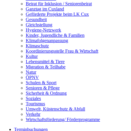
Beirat für Inklusion / Seniorenbeirat
Ganztag im Cuxland
Geförderte Projekte beim LK Cux
Gesundheit
Gleichstellung
Hygiene-Netzwerk
Kinder, Jugendliche & Familien
Klimafolgenanpassung
Klimaschutz
Koordinierungsstelle Frau & Wirtschaft
Kultur
Lebensmittel & Tiere
Migration & Teilhabe
Natur
ÖPNV
Schulen & Sport
Senioren & Pflege
Sicherheit & Ordnung
Soziales
Tourismus
Umwelt, Küstenschutz & Abfall
Verkehr
Wirtschaftsförderung/ Förderprogramme
Terminbuchungen