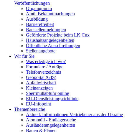
Veröffentlichungen
Organigramm
Amtl. Bekanntmachungen
Ausbildung
Barrierefreiheit
Baustellenmeldungen
Geförderte Projekte beim LK Cux
Haushaltsangelegenheiten
Öffentliche Ausschreibungen
Stellenangebote
Wir für Sie
Was erledige ich wo?
Formulare / Anträge
Telefonverzeichnis
Geoportal (GIS)
Abfallwirtschaft
Kleinanzeigen
Sperrmüllabfuhr online
EU-Dienstleistungsrichtlinie
EU-Infopoint
Themenbereiche
Aktuell: Informationen Vertriebener aus der Ukraine
Atommüll - Endlagersuche
Ausländerangelegenheiten
Bauen & Planen