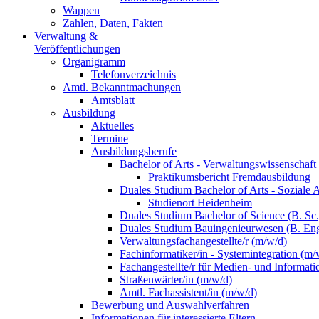
Wappen
Zahlen, Daten, Fakten
Verwaltung &
Veröffentlichungen
Organigramm
Telefonverzeichnis
Amtl. Bekanntmachungen
Amtsblatt
Ausbildung
Aktuelles
Termine
Ausbildungsberufe
Bachelor of Arts - Verwaltungswissenschaft
Praktikumsbericht Fremdausbildung
Duales Studium Bachelor of Arts - Soziale 
Studienort Heidenheim
Duales Studium Bachelor of Science (B. S
Duales Studium Bauingenieurwesen (B. Eng
Verwaltungsfachangestellte/r (m/w/d)
Fachinformatiker/in - Systemintegration (m/
Fachangestellte/r für Medien- und Informat
Straßenwärter/in (m/w/d)
Amtl. Fachassistent/in (m/w/d)
Bewerbung und Auswahlverfahren
Informationen für interessierte Eltern