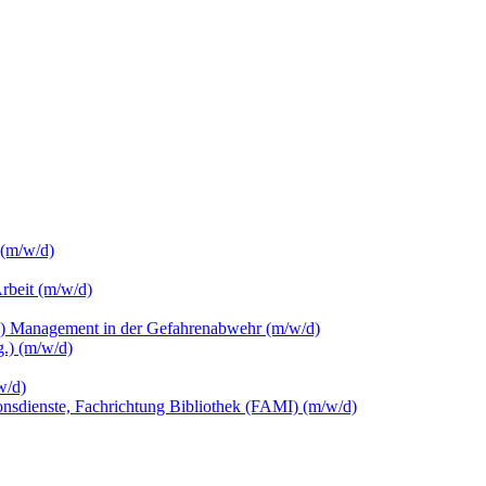
 (m/w/d)
Arbeit (m/w/d)
c.) Management in der Gefahrenabwehr (m/w/d)
.) (m/w/d)
w/d)
ionsdienste, Fachrichtung Bibliothek (FAMI) (m/w/d)