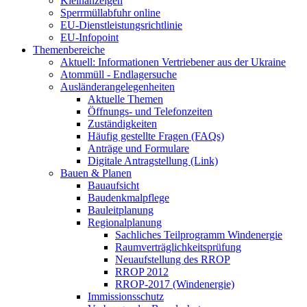
Kleinanzeigen
Sperrmüllabfuhr online
EU-Dienstleistungsrichtlinie
EU-Infopoint
Themenbereiche
Aktuell: Informationen Vertriebener aus der Ukraine
Atommüll - Endlagersuche
Ausländerangelegenheiten
Aktuelle Themen
Öffnungs- und Telefonzeiten
Zuständigkeiten
Häufig gestellte Fragen (FAQs)
Anträge und Formulare
Digitale Antragstellung (Link)
Bauen & Planen
Bauaufsicht
Baudenkmalpflege
Bauleitplanung
Regionalplanung
Sachliches Teilprogramm Windenergie
Raumverträglichkeitsprüfung
Neuaufstellung des RROP
RROP 2012
RROP-2017 (Windenergie)
Immissionsschutz