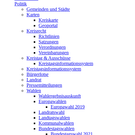
Politik
Gemeinden und Städte
Karten
Kreiskarte
Geoportal
Kreisrecht
Richtlinien
Satzungen
Verordnungen
Vereinbarungen
Kreistag & Ausschüsse
Kreistagsinformationssystem
Kreistagsinformationssystem
Bürgerlotse
Landrat
Pressemitteilungen
Wahlen
Wahlergebnisauskunft
Europawahlen
Europawahl 2019
Landratswahl
Landtagswahlen
Kommunalwahlen
Bundestagswahlen
Bundestagswahl 2021