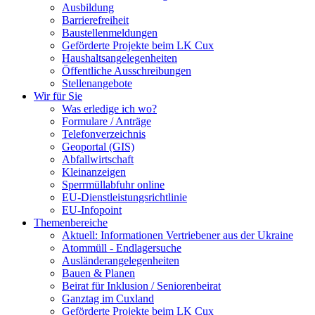
Ausbildung
Barrierefreiheit
Baustellenmeldungen
Geförderte Projekte beim LK Cux
Haushaltsangelegenheiten
Öffentliche Ausschreibungen
Stellenangebote
Wir für Sie
Was erledige ich wo?
Formulare / Anträge
Telefonverzeichnis
Geoportal (GIS)
Abfallwirtschaft
Kleinanzeigen
Sperrmüllabfuhr online
EU-Dienstleistungsrichtlinie
EU-Infopoint
Themenbereiche
Aktuell: Informationen Vertriebener aus der Ukraine
Atommüll - Endlagersuche
Ausländerangelegenheiten
Bauen & Planen
Beirat für Inklusion / Seniorenbeirat
Ganztag im Cuxland
Geförderte Projekte beim LK Cux