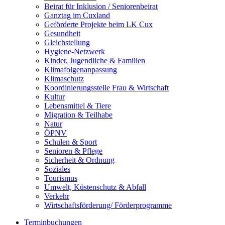
Beirat für Inklusion / Seniorenbeirat
Ganztag im Cuxland
Geförderte Projekte beim LK Cux
Gesundheit
Gleichstellung
Hygiene-Netzwerk
Kinder, Jugendliche & Familien
Klimafolgenanpassung
Klimaschutz
Koordinierungsstelle Frau & Wirtschaft
Kultur
Lebensmittel & Tiere
Migration & Teilhabe
Natur
ÖPNV
Schulen & Sport
Senioren & Pflege
Sicherheit & Ordnung
Soziales
Tourismus
Umwelt, Küstenschutz & Abfall
Verkehr
Wirtschaftsförderung/ Förderprogramme
Terminbuchungen