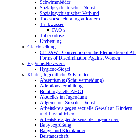
Schwimmbäder
Sozialpsychiatrischer Dienst
Sozialpsychiatrischer Verbund
Todesbescheinigung anfordern
Trinkwasser
FAQ s
Tuberkulose
Umbettung
Gleichstellung
CEDAW - Convention on the Elemination of All
Forms of Discrimination Against Women
Hygiene-Netzwerk
Hygiene-Siegel
Kinder, Jugendliche & Familien
Absentismus (Schulvermeidung)
Adoptionsvermittlung
Beratungsstelle AHOI
Aktuelles im Jugendamt
Allgemeiner Sozialer Dienst
Arbeitskreis gegen sexuelle Gewalt an Kindern
und Jugendlichen
Arbeitskreis gendersensible Jugendarbeit
Babybegrüßung
Babys und Kleinkinder
Beistandschaft