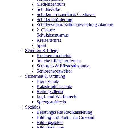
Medienzentrum
Schulbezirke
Schulen im Landkreis Cuxhaven
Schülerbeförderung
Schülerzahlen/ Schulentwicklungsplanung
2. Chance
Schulabsentismus
Kreiselternrat
Sport
Senioren & Pflege
Kreisseniorenbeirat
örtliche Pflegekonferenz
Senioren- & Pflegestützpunkt
Seniorenwegweiser
Sicherheit & Ordnung
Brandschutz
Katastrophenschutz
Rettungsdienst
Jagd- und Waffenrecht
Sprengstoffrecht
Soziales
Beratungsseite Radikalisierung
Bildung und Kultur im Cuxland
Bildungspaket
Bildungsregion