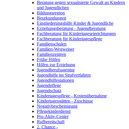
Beratung gegen sexualisierte Gewalt an Kindern
und Jugendlichen
Bildungsregion
Beurkundungen
Eingliederungshilfe Kinder & Jugendliche
Erziehungsberatung - Jugendberatung
Fachberatung für Kindertageseinrichtungen
Fachberatung für Kindertagespflege
Familienschulen
Familien-Wegweiser
Familienzentren
Frühe Hilfen
Hilfen zur Erziehung
Jugendberufsagentur
Jugendhilfe im Strafverfahren
Jugendhilfestationen
Jugendpflege
Jugendschutz
Kindertagespflege - Kostenübernahme
Kindertagesstätten - Zuschüsse
Negativbescheinigung
Pflegekinderdienst
Pro-Aktiv-Center
Rufbereitschaft
2. Chance -