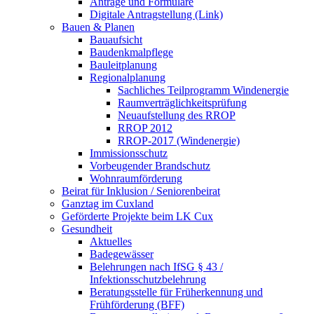
Anträge und Formulare
Digitale Antragstellung (Link)
Bauen & Planen
Bauaufsicht
Baudenkmalpflege
Bauleitplanung
Regionalplanung
Sachliches Teilprogramm Windenergie
Raumverträglichkeitsprüfung
Neuaufstellung des RROP
RROP 2012
RROP-2017 (Windenergie)
Immissionsschutz
Vorbeugender Brandschutz
Wohnraumförderung
Beirat für Inklusion / Seniorenbeirat
Ganztag im Cuxland
Geförderte Projekte beim LK Cux
Gesundheit
Aktuelles
Badegewässer
Belehrungen nach IfSG § 43 /
Infektionsschutzbelehrung
Beratungsstelle für Früherkennung und
Frühförderung (BFF)