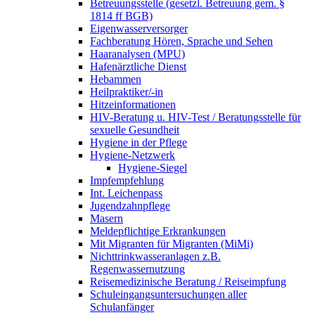
Betreuungsstelle (gesetzl. Betreuung gem. §
1814 ff BGB)
Eigenwasserversorger
Fachberatung Hören, Sprache und Sehen
Haaranalysen (MPU)
Hafenärztliche Dienst
Hebammen
Heilpraktiker/-in
Hitzeinformationen
HIV-Beratung u. HIV-Test / Beratungsstelle für
sexuelle Gesundheit
Hygiene in der Pflege
Hygiene-Netzwerk
Hygiene-Siegel
Impfempfehlung
Int. Leichenpass
Jugendzahnpflege
Masern
Meldepflichtige Erkrankungen
Mit Migranten für Migranten (MiMi)
Nichttrinkwasseranlagen z.B.
Regenwassernutzung
Reisemedizinische Beratung / Reiseimpfung
Schuleingangsuntersuchungen aller
Schulanfänger