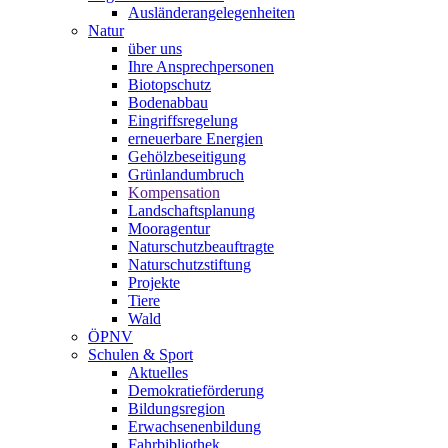
Ausländerangelegenheiten
Natur
über uns
Ihre Ansprechpersonen
Biotopschutz
Bodenabbau
Eingriffsregelung
erneuerbare Energien
Gehölzbeseitigung
Grünlandumbruch
Kompensation
Landschaftsplanung
Mooragentur
Naturschutzbeauftragte
Naturschutzstiftung
Projekte
Tiere
Wald
ÖPNV
Schulen & Sport
Aktuelles
Demokratieförderung
Bildungsregion
Erwachsenenbildung
Fahrbibliothek