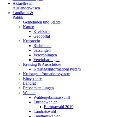
Aktuelles im
Ausländerwesen
Landkreis &
Politik
Gemeinden und Städte
Karten
Kreiskarte
Geoportal
Kreisrecht
Richtlinien
Satzungen
Verordnungen
Vereinbarungen
Kreistag & Ausschüsse
Kreistagsinformationssystem
Kreistagsinformationssystem
Bürgerlotse
Landrat
Pressemitteilungen
Wahlen
Wahlergebnisauskunft
Europawahlen
Europawahl 2019
Landratswahl
Landtagswahlen