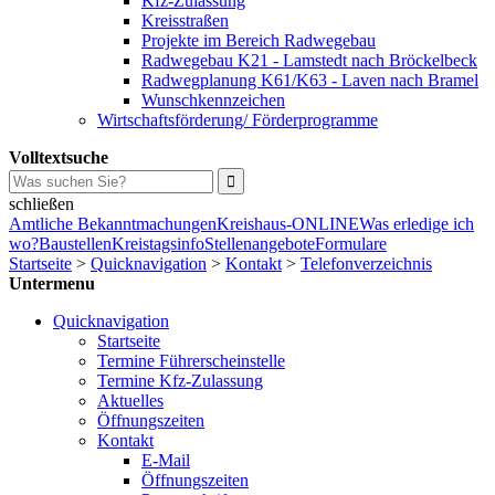
Kfz-Zulassung
Kreisstraßen
Projekte im Bereich Radwegebau
Radwegebau K21 - Lamstedt nach Bröckelbeck
Radwegplanung K61/K63 - Laven nach Bramel
Wunschkennzeichen
Wirtschaftsförderung/ Förderprogramme
Volltextsuche
schließen
Amtliche Bekanntmachungen
Kreishaus-ONLINE
Was erledige ich
wo?
Baustellen
Kreistagsinfo
Stellenangebote
Formulare
Startseite
>
Quicknavigation
>
Kontakt
>
Telefonverzeichnis
Untermenu
Quicknavigation
Startseite
Termine Führerscheinstelle
Termine Kfz-Zulassung
Aktuelles
Öffnungszeiten
Kontakt
E-Mail
Öffnungszeiten