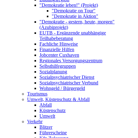
"Demokratie leben!" (Projekt)
"Demokratie on Tour"
"Demokratie in Aktion"
"Demokratie - gestern, heute, morgen"
(Azubiprojekt)
EUTB - Ergänzende unabhängige
Teilhabeberatung
Fachliche Hinweise
Finanzielle Hilfen
Jobcenter Cuxhaven
Regionales Versorgungszentrum
Selbsthilfegruppen
Sozialplanung
Sozialpsychiatrischer Dienst
Sozialpsychiatrischer Verbund
Wohngeld / Bürgergeld
Tourismus
Umwelt, Küstenschutz & Abfall
Abfall
Küstenschutz
Umwelt
Verkehr
Blitzer
Führerscheine