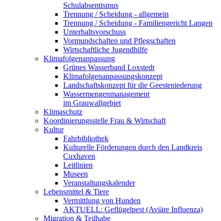
Schulabsentismus
Trennung / Scheidung - allgemein
Trennung / Scheidung - Familiengericht Langen
Unterhaltsvorschuss
Vormundschaften und Pflegschaften
Wirtschaftliche Jugendhilfe
Klimafolgenanpassung
Grünes Wasserband Loxstedt
Klimafolgenanpassungskonzept
Landschaftskonzept für die Geesteniederung
Wassermengenmanagement
im Grauwallgebiet
Klimaschutz
Koordinierungsstelle Frau & Wirtschaft
Kultur
Fahrbibliothek
Kulturelle Förderungen durch den Landkreis
Cuxhaven
Leitlinien
Museen
Veranstaltungskalender
Lebensmittel & Tiere
Vermittlung von Hunden
AKTUELL: Geflügelpest (Aviäre Influenza)
Migration & Teilhabe