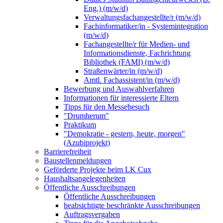
Eng.) (m/w/d)
Verwaltungsfachangestellte/r (m/w/d)
Fachinformatiker/in - Systemintegration
(m/w/d)
Fachangestellte/r für Medien- und
Informationsdienste, Fachrichtung
Bibliothek (FAMI) (m/w/d)
Straßenwärter/in (m/w/d)
Amtl. Fachassistent/in (m/w/d)
Bewerbung und Auswahlverfahren
Informationen für interessierte Eltern
Tipps für den Messebesuch
"Drumherum"
Praktikum
"Demokratie - gestern, heute, morgen"
(Azubiprojekt)
Barrierefreiheit
Baustellenmeldungen
Geförderte Projekte beim LK Cux
Haushaltsangelegenheiten
Öffentliche Ausschreibungen
Öffentliche Ausschreibungen
beabsichtigte beschränkte Ausschreibungen
Auftragsvergaben