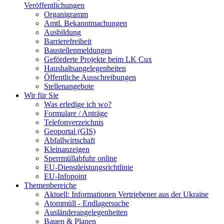
Veröffentlichungen
Organigramm
Amtl. Bekanntmachungen
Ausbildung
Barrierefreiheit
Baustellenmeldungen
Geförderte Projekte beim LK Cux
Haushaltsangelegenheiten
Öffentliche Ausschreibungen
Stellenangebote
Wir für Sie
Was erledige ich wo?
Formulare / Anträge
Telefonverzeichnis
Geoportal (GIS)
Abfallwirtschaft
Kleinanzeigen
Sperrmüllabfuhr online
EU-Dienstleistungsrichtlinie
EU-Infopoint
Themenbereiche
Aktuell: Informationen Vertriebener aus der Ukraine
Atommüll - Endlagersuche
Ausländerangelegenheiten
Bauen & Planen