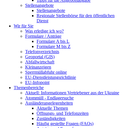
Tipps für die Angebotsabgabe
Stellenangebote
Stellenangebote
Regionale Stellenbörse für den öffentlichen
Dienst
Wir für Sie
Was erledige ich wo?
Formulare / Anträge
Formulare A bis L
Formulare M bis Z
Telefonverzeichnis
Geoportal (GIS)
Abfallwirtschaft
Kleinanzeigen
Sperrmüllabfuhr online
EU-Dienstleistungsrichtlinie
EU-Infopoint
Themenbereiche
Aktuell: Informationen Vertriebener aus der Ukraine
Atommüll - Endlagersuche
Ausländerangelegenheiten
Aktuelle Themen
Öffnungs- und Telefonzeiten
Zuständigkeiten
Häufig gestellte Fragen (FAQs)