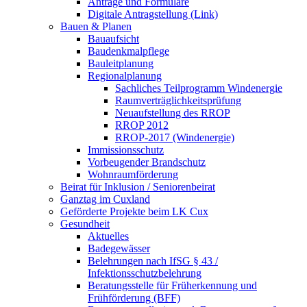
Anträge und Formulare
Digitale Antragstellung (Link)
Bauen & Planen
Bauaufsicht
Baudenkmalpflege
Bauleitplanung
Regionalplanung
Sachliches Teilprogramm Windenergie
Raumverträglichkeitsprüfung
Neuaufstellung des RROP
RROP 2012
RROP-2017 (Windenergie)
Immissionsschutz
Vorbeugender Brandschutz
Wohnraumförderung
Beirat für Inklusion / Seniorenbeirat
Ganztag im Cuxland
Geförderte Projekte beim LK Cux
Gesundheit
Aktuelles
Badegewässer
Belehrungen nach IfSG § 43 /
Infektionsschutzbelehrung
Beratungsstelle für Früherkennung und
Frühförderung (BFF)