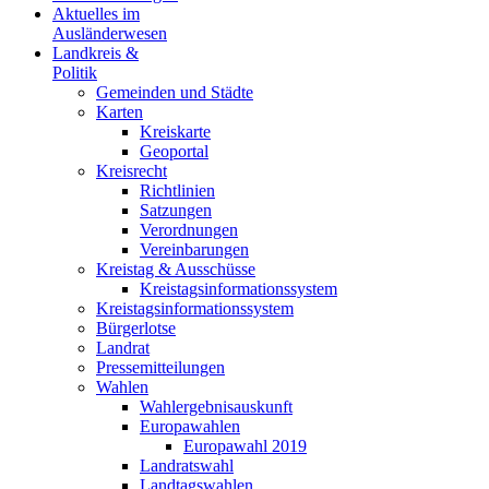
Aktuelles im
Ausländerwesen
Landkreis &
Politik
Gemeinden und Städte
Karten
Kreiskarte
Geoportal
Kreisrecht
Richtlinien
Satzungen
Verordnungen
Vereinbarungen
Kreistag & Ausschüsse
Kreistagsinformationssystem
Kreistagsinformationssystem
Bürgerlotse
Landrat
Pressemitteilungen
Wahlen
Wahlergebnisauskunft
Europawahlen
Europawahl 2019
Landratswahl
Landtagswahlen