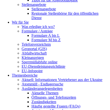
Tipps für die Angebotsabgabe
Stellenangebote
Stellenangebote
Regionale Stellenbörse für den öffentlichen
Dienst
Wir für Sie
Was erledige ich wo?
Formulare / Anträge
Formulare A bis L
Formulare M bis Z
Telefonverzeichnis
Geoportal (GIS)
Abfallwirtschaft
Kleinanzeigen
Sperrmüllabfuhr online
EU-Dienstleistungsrichtlinie
EU-Infopoint
Themenbereiche
Aktuell: Informationen Vertriebener aus der Ukraine
Atommüll - Endlagersuche
Ausländerangelegenheiten
Aktuelle Themen
Öffnungs- und Telefonzeiten
Zuständigkeiten
Häufig gestellte Fragen (FAQs)