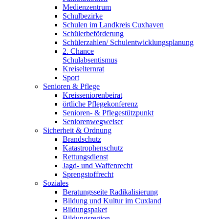
Medienzentrum
Schulbezirke
Schulen im Landkreis Cuxhaven
Schülerbeförderung
Schülerzahlen/ Schulentwicklungsplanung
2. Chance
Schulabsentismus
Kreiselternrat
Sport
Senioren & Pflege
Kreisseniorenbeirat
örtliche Pflegekonferenz
Senioren- & Pflegestützpunkt
Seniorenwegweiser
Sicherheit & Ordnung
Brandschutz
Katastrophenschutz
Rettungsdienst
Jagd- und Waffenrecht
Sprengstoffrecht
Soziales
Beratungsseite Radikalisierung
Bildung und Kultur im Cuxland
Bildungspaket
Bildungsregion