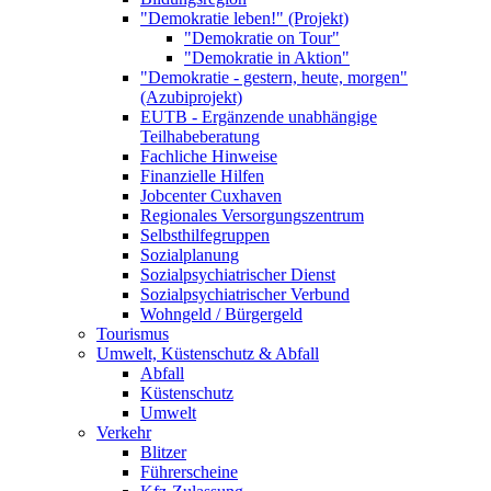
"Demokratie leben!" (Projekt)
"Demokratie on Tour"
"Demokratie in Aktion"
"Demokratie - gestern, heute, morgen"
(Azubiprojekt)
EUTB - Ergänzende unabhängige
Teilhabeberatung
Fachliche Hinweise
Finanzielle Hilfen
Jobcenter Cuxhaven
Regionales Versorgungszentrum
Selbsthilfegruppen
Sozialplanung
Sozialpsychiatrischer Dienst
Sozialpsychiatrischer Verbund
Wohngeld / Bürgergeld
Tourismus
Umwelt, Küstenschutz & Abfall
Abfall
Küstenschutz
Umwelt
Verkehr
Blitzer
Führerscheine