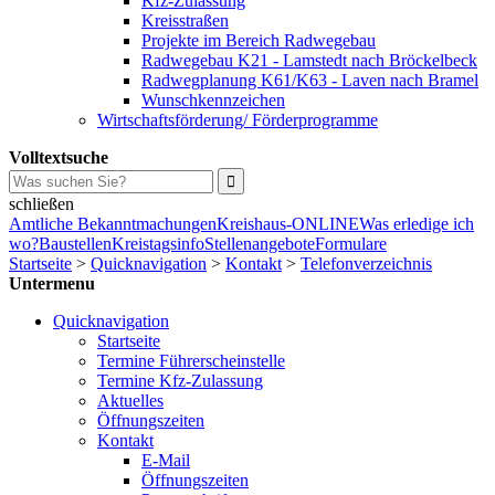
Kfz-Zulassung
Kreisstraßen
Projekte im Bereich Radwegebau
Radwegebau K21 - Lamstedt nach Bröckelbeck
Radwegplanung K61/K63 - Laven nach Bramel
Wunschkennzeichen
Wirtschaftsförderung/ Förderprogramme
Volltextsuche
schließen
Amtliche Bekanntmachungen
Kreishaus-ONLINE
Was erledige ich
wo?
Baustellen
Kreistagsinfo
Stellenangebote
Formulare
Startseite
>
Quicknavigation
>
Kontakt
>
Telefonverzeichnis
Untermenu
Quicknavigation
Startseite
Termine Führerscheinstelle
Termine Kfz-Zulassung
Aktuelles
Öffnungszeiten
Kontakt
E-Mail
Öffnungszeiten