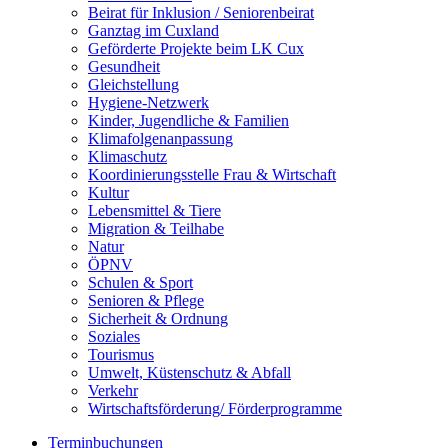
Beirat für Inklusion / Seniorenbeirat
Ganztag im Cuxland
Geförderte Projekte beim LK Cux
Gesundheit
Gleichstellung
Hygiene-Netzwerk
Kinder, Jugendliche & Familien
Klimafolgenanpassung
Klimaschutz
Koordinierungsstelle Frau & Wirtschaft
Kultur
Lebensmittel & Tiere
Migration & Teilhabe
Natur
ÖPNV
Schulen & Sport
Senioren & Pflege
Sicherheit & Ordnung
Soziales
Tourismus
Umwelt, Küstenschutz & Abfall
Verkehr
Wirtschaftsförderung/ Förderprogramme
Terminbuchungen