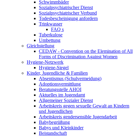
Schwimmbäder
Sozialpsychiatrischer Dienst
Sozialpsychiatrischer Verbund
Todesbescheinigung anfordern
Trinkwasser
FAQ s
Tuberkulose
Umbettung
Gleichstellung
CEDAW - Convention on the Elemination of All
Forms of Discrimination Against Women
Hygiene-Netzwerk
Hygiene-Siegel
Kinder, Jugendliche & Familien
Absentismus (Schulvermeidung)
Adoptionsvermittlung
Beratungsstelle AHOI
Aktuelles im Jugendamt
Allgemeiner Sozialer Dienst
Arbeitskreis gegen sexuelle Gewalt an Kindern
und Jugendlichen
Arbeitskreis gendersensible Jugendarbeit
Babybegrüßung
Babys und Kleinkinder
Beistandschaft