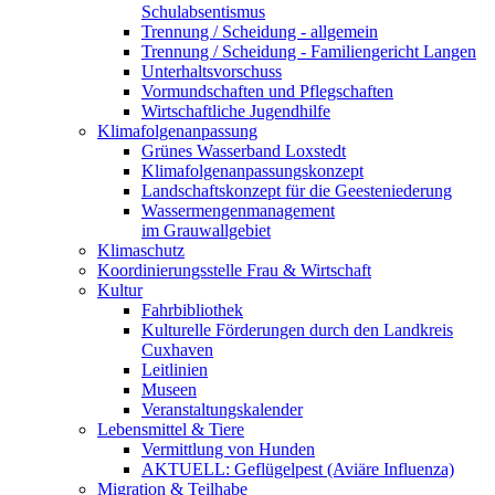
Schulabsentismus
Trennung / Scheidung - allgemein
Trennung / Scheidung - Familiengericht Langen
Unterhaltsvorschuss
Vormundschaften und Pflegschaften
Wirtschaftliche Jugendhilfe
Klimafolgenanpassung
Grünes Wasserband Loxstedt
Klimafolgenanpassungskonzept
Landschaftskonzept für die Geesteniederung
Wassermengenmanagement
im Grauwallgebiet
Klimaschutz
Koordinierungsstelle Frau & Wirtschaft
Kultur
Fahrbibliothek
Kulturelle Förderungen durch den Landkreis
Cuxhaven
Leitlinien
Museen
Veranstaltungskalender
Lebensmittel & Tiere
Vermittlung von Hunden
AKTUELL: Geflügelpest (Aviäre Influenza)
Migration & Teilhabe