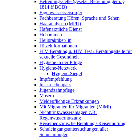
Betreuungsstelle (gesetzl. Betreuung gem. §
1814 ff BGB)
Eigenwasserversorger
Fachberatung Hören, Sprache und Sehen
Haaranalysen (MPU)
Hafenärztliche Dienst
Hebammen
Heilpraktiker/-in
Hitzeinformationen
HIV-Beratung u. HIV-Test / Beratungsstelle für
sexuelle Gesundheit
Hygiene in der Pflege
Hygiene-Netzwerk
Hygiene-Siegel
Impfempfehlung
Int. Leichenpass
Jugendzahnpflege
Masern
Meldepflichtige Erkrankungen
Mit Migranten für Migranten (MiMi)
Nichttrinkwasseranlagen z.B.
Regenwassernutzung
Reisemedizinische Beratung / Reiseimpfung
Schuleingangsuntersuchungen aller
Schulanfänger