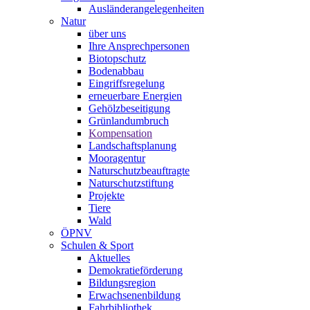
Ausländerangelegenheiten
Natur
über uns
Ihre Ansprechpersonen
Biotopschutz
Bodenabbau
Eingriffsregelung
erneuerbare Energien
Gehölzbeseitigung
Grünlandumbruch
Kompensation
Landschaftsplanung
Mooragentur
Naturschutzbeauftragte
Naturschutzstiftung
Projekte
Tiere
Wald
ÖPNV
Schulen & Sport
Aktuelles
Demokratieförderung
Bildungsregion
Erwachsenenbildung
Fahrbibliothek