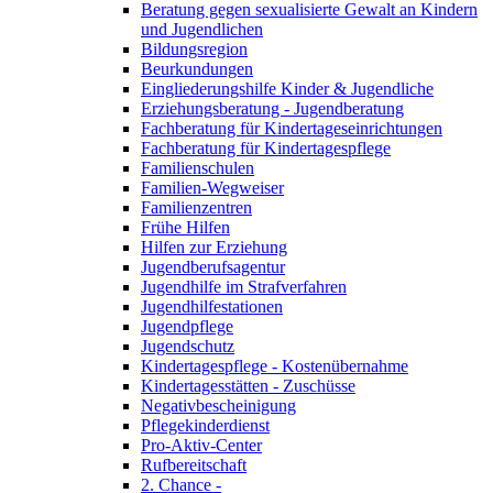
Beratung gegen sexualisierte Gewalt an Kindern
und Jugendlichen
Bildungsregion
Beurkundungen
Eingliederungshilfe Kinder & Jugendliche
Erziehungsberatung - Jugendberatung
Fachberatung für Kindertageseinrichtungen
Fachberatung für Kindertagespflege
Familienschulen
Familien-Wegweiser
Familienzentren
Frühe Hilfen
Hilfen zur Erziehung
Jugendberufsagentur
Jugendhilfe im Strafverfahren
Jugendhilfestationen
Jugendpflege
Jugendschutz
Kindertagespflege - Kostenübernahme
Kindertagesstätten - Zuschüsse
Negativbescheinigung
Pflegekinderdienst
Pro-Aktiv-Center
Rufbereitschaft
2. Chance -