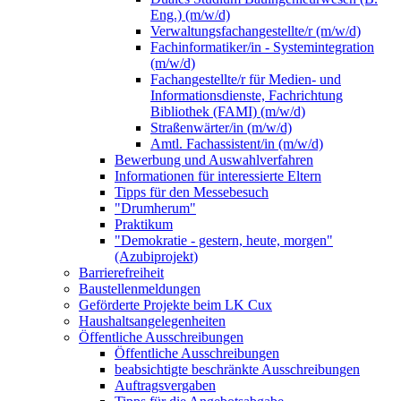
Eng.) (m/w/d)
Verwaltungsfachangestellte/r (m/w/d)
Fachinformatiker/in - Systemintegration
(m/w/d)
Fachangestellte/r für Medien- und
Informationsdienste, Fachrichtung
Bibliothek (FAMI) (m/w/d)
Straßenwärter/in (m/w/d)
Amtl. Fachassistent/in (m/w/d)
Bewerbung und Auswahlverfahren
Informationen für interessierte Eltern
Tipps für den Messebesuch
"Drumherum"
Praktikum
"Demokratie - gestern, heute, morgen"
(Azubiprojekt)
Barrierefreiheit
Baustellenmeldungen
Geförderte Projekte beim LK Cux
Haushaltsangelegenheiten
Öffentliche Ausschreibungen
Öffentliche Ausschreibungen
beabsichtigte beschränkte Ausschreibungen
Auftragsvergaben