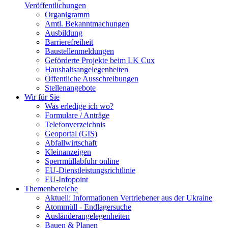
Veröffentlichungen
Organigramm
Amtl. Bekanntmachungen
Ausbildung
Barrierefreiheit
Baustellenmeldungen
Geförderte Projekte beim LK Cux
Haushaltsangelegenheiten
Öffentliche Ausschreibungen
Stellenangebote
Wir für Sie
Was erledige ich wo?
Formulare / Anträge
Telefonverzeichnis
Geoportal (GIS)
Abfallwirtschaft
Kleinanzeigen
Sperrmüllabfuhr online
EU-Dienstleistungsrichtlinie
EU-Infopoint
Themenbereiche
Aktuell: Informationen Vertriebener aus der Ukraine
Atommüll - Endlagersuche
Ausländerangelegenheiten
Bauen & Planen