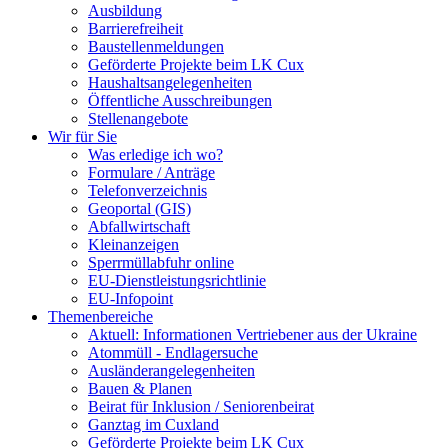
Ausbildung
Barrierefreiheit
Baustellenmeldungen
Geförderte Projekte beim LK Cux
Haushaltsangelegenheiten
Öffentliche Ausschreibungen
Stellenangebote
Wir für Sie
Was erledige ich wo?
Formulare / Anträge
Telefonverzeichnis
Geoportal (GIS)
Abfallwirtschaft
Kleinanzeigen
Sperrmüllabfuhr online
EU-Dienstleistungsrichtlinie
EU-Infopoint
Themenbereiche
Aktuell: Informationen Vertriebener aus der Ukraine
Atommüll - Endlagersuche
Ausländerangelegenheiten
Bauen & Planen
Beirat für Inklusion / Seniorenbeirat
Ganztag im Cuxland
Geförderte Projekte beim LK Cux