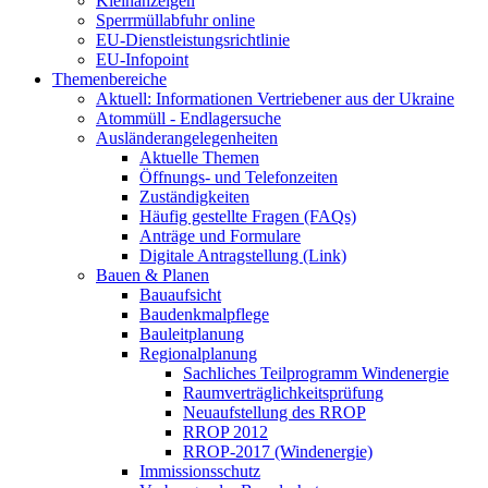
Kleinanzeigen
Sperrmüllabfuhr online
EU-Dienstleistungsrichtlinie
EU-Infopoint
Themenbereiche
Aktuell: Informationen Vertriebener aus der Ukraine
Atommüll - Endlagersuche
Ausländerangelegenheiten
Aktuelle Themen
Öffnungs- und Telefonzeiten
Zuständigkeiten
Häufig gestellte Fragen (FAQs)
Anträge und Formulare
Digitale Antragstellung (Link)
Bauen & Planen
Bauaufsicht
Baudenkmalpflege
Bauleitplanung
Regionalplanung
Sachliches Teilprogramm Windenergie
Raumverträglichkeitsprüfung
Neuaufstellung des RROP
RROP 2012
RROP-2017 (Windenergie)
Immissionsschutz