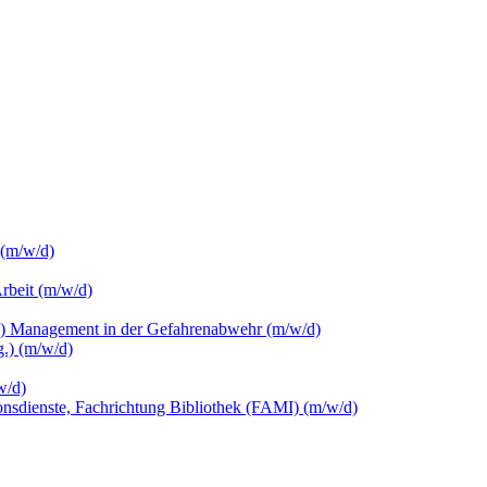
 (m/w/d)
Arbeit (m/w/d)
c.) Management in der Gefahrenabwehr (m/w/d)
.) (m/w/d)
w/d)
ionsdienste, Fachrichtung Bibliothek (FAMI) (m/w/d)