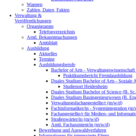
Wappen
Zahlen, Daten, Fakten
Verwaltung &
Veröffentlichungen
Organigramm
Telefonverzeichnis
Amtl. Bekanntmachungen
Amtsblatt
Ausbildung
Aktuelles
Termine
Ausbildungsberufe
Bachelor of Arts - Verwaltungswissenschaft
Praktikumsbericht Fremdausbildung
Duales Studium Bachelor of Arts - Soziale 
Studienort Heidenheim
Duales Studium Bachelor of Science (B. S
Duales Studium Bauingenieurwesen (B. Eng
Verwaltungsfachangestellte/r (m/w/d)
Fachinformatiker/in - Systemintegration (m/
Fachangestellte/r für Medien- und Informat
Straßenwärter/in (m/w/d)
Amtl. Fachassistent/in (m/w/d)
Bewerbung und Auswahlverfahren
Informationen für interessierte Eltern