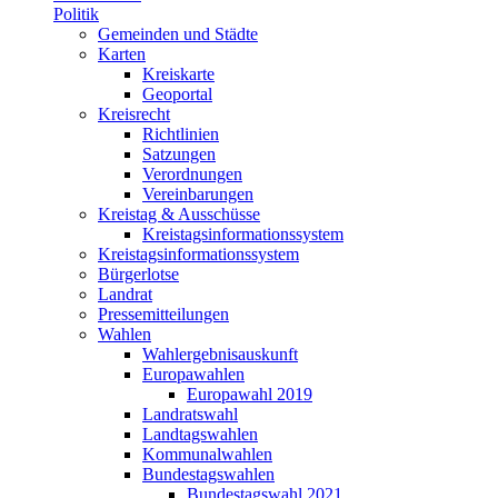
Politik
Gemeinden und Städte
Karten
Kreiskarte
Geoportal
Kreisrecht
Richtlinien
Satzungen
Verordnungen
Vereinbarungen
Kreistag & Ausschüsse
Kreistagsinformationssystem
Kreistagsinformationssystem
Bürgerlotse
Landrat
Pressemitteilungen
Wahlen
Wahlergebnisauskunft
Europawahlen
Europawahl 2019
Landratswahl
Landtagswahlen
Kommunalwahlen
Bundestagswahlen
Bundestagswahl 2021