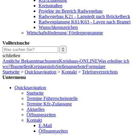
Kfz-Zulassung
Kreisstraßen
Projekte im Bereich Radwegebau
Radwegebau K21 - Lamstedt nach Bröckelbeck
Radwegplanung K61/K63 - Laven nach Bramel
Wunschkennzeichen
Wirtschaftsförderung/ Förderprogramme
Volltextsuche
schließen
Amtliche Bekanntmachungen
Kreishaus-ONLINE
Was erledige ich
wo?
Baustellen
Kreistagsinfo
Stellenangebote
Formulare
Startseite
>
Quicknavigation
>
Kontakt
>
Telefonverzeichnis
Untermenu
Quicknavigation
Startseite
Termine Führerscheinstelle
Termine Kfz-Zulassung
Aktuelles
Öffnungszeiten
Kontakt
E-Mail
Öffnungszeiten