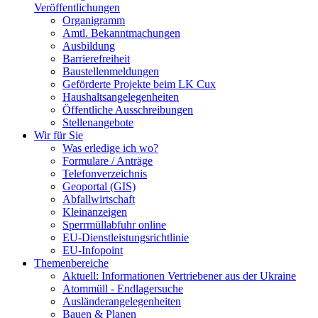
Veröffentlichungen
Organigramm
Amtl. Bekanntmachungen
Ausbildung
Barrierefreiheit
Baustellenmeldungen
Geförderte Projekte beim LK Cux
Haushaltsangelegenheiten
Öffentliche Ausschreibungen
Stellenangebote
Wir für Sie
Was erledige ich wo?
Formulare / Anträge
Telefonverzeichnis
Geoportal (GIS)
Abfallwirtschaft
Kleinanzeigen
Sperrmüllabfuhr online
EU-Dienstleistungsrichtlinie
EU-Infopoint
Themenbereiche
Aktuell: Informationen Vertriebener aus der Ukraine
Atommüll - Endlagersuche
Ausländerangelegenheiten
Bauen & Planen