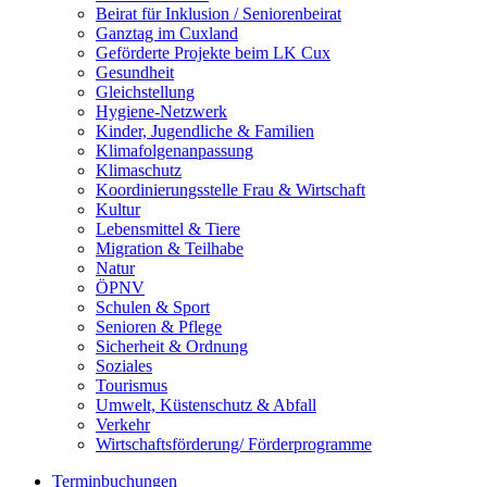
Beirat für Inklusion / Seniorenbeirat
Ganztag im Cuxland
Geförderte Projekte beim LK Cux
Gesundheit
Gleichstellung
Hygiene-Netzwerk
Kinder, Jugendliche & Familien
Klimafolgenanpassung
Klimaschutz
Koordinierungsstelle Frau & Wirtschaft
Kultur
Lebensmittel & Tiere
Migration & Teilhabe
Natur
ÖPNV
Schulen & Sport
Senioren & Pflege
Sicherheit & Ordnung
Soziales
Tourismus
Umwelt, Küstenschutz & Abfall
Verkehr
Wirtschaftsförderung/ Förderprogramme
Terminbuchungen