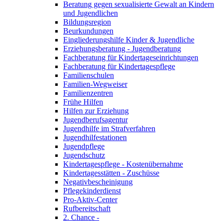
Beratung gegen sexualisierte Gewalt an Kindern
und Jugendlichen
Bildungsregion
Beurkundungen
Eingliederungshilfe Kinder & Jugendliche
Erziehungsberatung - Jugendberatung
Fachberatung für Kindertageseinrichtungen
Fachberatung für Kindertagespflege
Familienschulen
Familien-Wegweiser
Familienzentren
Frühe Hilfen
Hilfen zur Erziehung
Jugendberufsagentur
Jugendhilfe im Strafverfahren
Jugendhilfestationen
Jugendpflege
Jugendschutz
Kindertagespflege - Kostenübernahme
Kindertagesstätten - Zuschüsse
Negativbescheinigung
Pflegekinderdienst
Pro-Aktiv-Center
Rufbereitschaft
2. Chance -