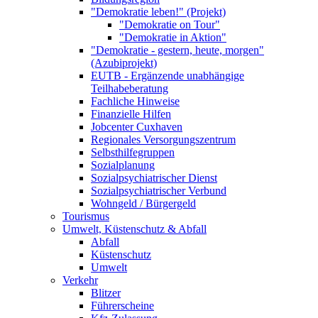
"Demokratie leben!" (Projekt)
"Demokratie on Tour"
"Demokratie in Aktion"
"Demokratie - gestern, heute, morgen"
(Azubiprojekt)
EUTB - Ergänzende unabhängige
Teilhabeberatung
Fachliche Hinweise
Finanzielle Hilfen
Jobcenter Cuxhaven
Regionales Versorgungszentrum
Selbsthilfegruppen
Sozialplanung
Sozialpsychiatrischer Dienst
Sozialpsychiatrischer Verbund
Wohngeld / Bürgergeld
Tourismus
Umwelt, Küstenschutz & Abfall
Abfall
Küstenschutz
Umwelt
Verkehr
Blitzer
Führerscheine