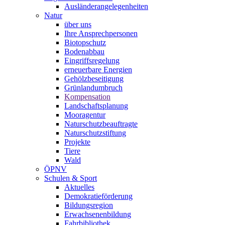
Ausländerangelegenheiten
Natur
über uns
Ihre Ansprechpersonen
Biotopschutz
Bodenabbau
Eingriffsregelung
erneuerbare Energien
Gehölzbeseitigung
Grünlandumbruch
Kompensation
Landschaftsplanung
Mooragentur
Naturschutzbeauftragte
Naturschutzstiftung
Projekte
Tiere
Wald
ÖPNV
Schulen & Sport
Aktuelles
Demokratieförderung
Bildungsregion
Erwachsenenbildung
Fahrbibliothek