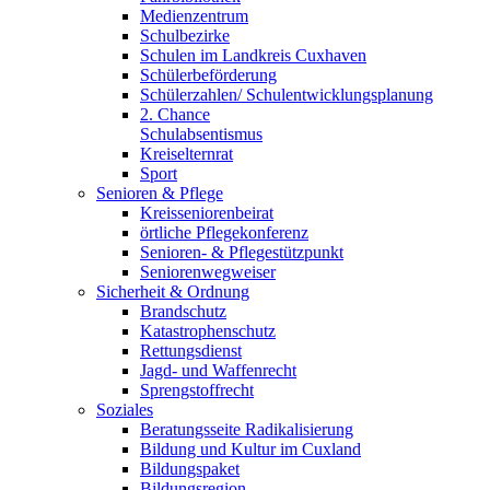
Medienzentrum
Schulbezirke
Schulen im Landkreis Cuxhaven
Schülerbeförderung
Schülerzahlen/ Schulentwicklungsplanung
2. Chance
Schulabsentismus
Kreiselternrat
Sport
Senioren & Pflege
Kreisseniorenbeirat
örtliche Pflegekonferenz
Senioren- & Pflegestützpunkt
Seniorenwegweiser
Sicherheit & Ordnung
Brandschutz
Katastrophenschutz
Rettungsdienst
Jagd- und Waffenrecht
Sprengstoffrecht
Soziales
Beratungsseite Radikalisierung
Bildung und Kultur im Cuxland
Bildungspaket
Bildungsregion