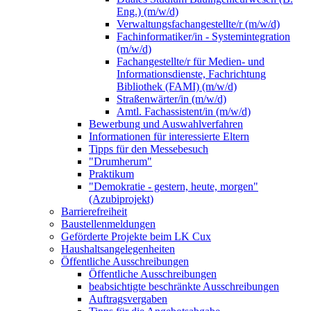
Eng.) (m/w/d)
Verwaltungsfachangestellte/r (m/w/d)
Fachinformatiker/in - Systemintegration
(m/w/d)
Fachangestellte/r für Medien- und
Informationsdienste, Fachrichtung
Bibliothek (FAMI) (m/w/d)
Straßenwärter/in (m/w/d)
Amtl. Fachassistent/in (m/w/d)
Bewerbung und Auswahlverfahren
Informationen für interessierte Eltern
Tipps für den Messebesuch
"Drumherum"
Praktikum
"Demokratie - gestern, heute, morgen"
(Azubiprojekt)
Barrierefreiheit
Baustellenmeldungen
Geförderte Projekte beim LK Cux
Haushaltsangelegenheiten
Öffentliche Ausschreibungen
Öffentliche Ausschreibungen
beabsichtigte beschränkte Ausschreibungen
Auftragsvergaben