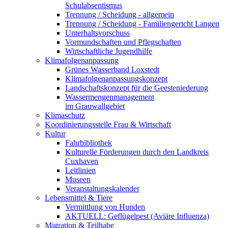
Schulabsentismus
Trennung / Scheidung - allgemein
Trennung / Scheidung - Familiengericht Langen
Unterhaltsvorschuss
Vormundschaften und Pflegschaften
Wirtschaftliche Jugendhilfe
Klimafolgenanpassung
Grünes Wasserband Loxstedt
Klimafolgenanpassungskonzept
Landschaftskonzept für die Geesteniederung
Wassermengenmanagement
im Grauwallgebiet
Klimaschutz
Koordinierungsstelle Frau & Wirtschaft
Kultur
Fahrbibliothek
Kulturelle Förderungen durch den Landkreis
Cuxhaven
Leitlinien
Museen
Veranstaltungskalender
Lebensmittel & Tiere
Vermittlung von Hunden
AKTUELL: Geflügelpest (Aviäre Influenza)
Migration & Teilhabe