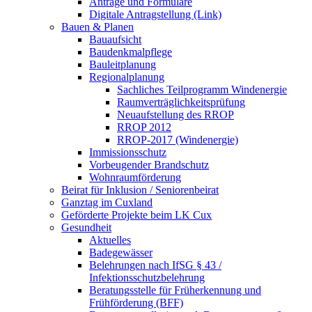
Anträge und Formulare
Digitale Antragstellung (Link)
Bauen & Planen
Bauaufsicht
Baudenkmalpflege
Bauleitplanung
Regionalplanung
Sachliches Teilprogramm Windenergie
Raumverträglichkeitsprüfung
Neuaufstellung des RROP
RROP 2012
RROP-2017 (Windenergie)
Immissionsschutz
Vorbeugender Brandschutz
Wohnraumförderung
Beirat für Inklusion / Seniorenbeirat
Ganztag im Cuxland
Geförderte Projekte beim LK Cux
Gesundheit
Aktuelles
Badegewässer
Belehrungen nach IfSG § 43 /
Infektionsschutzbelehrung
Beratungsstelle für Früherkennung und
Frühförderung (BFF)