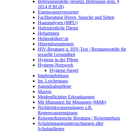
Betreuungsstelle (gesetzl. Betreuung gem. §
1814 ff BGB)
Eigenwasserversorger
Fachberatung Hören, Sprache und Sehen
Haaranalysen (MPU)
Hafenärztliche Dienst
Hebammen
Heilpraktiker/-in
Hitzeinformationen
HIV-Beratung u. HIV-Test / Beratungsstelle für
sexuelle Gesundheit
Hygiene in der Pflege
Hygiene-Netzwerk
Hygiene-Siegel
Impfempfehlung
Int. Leichenpass
Jugendzahnpflege
Masern
Meldepflichtige Erkrankungen
Mit Migranten für Migranten (MiMi)
Nichttrinkwasseranlagen z.B.
Regenwassernutzung
Reisemedizinische Beratung / Reiseimpfung
Schuleingangsuntersuchungen aller
Schulanfänger