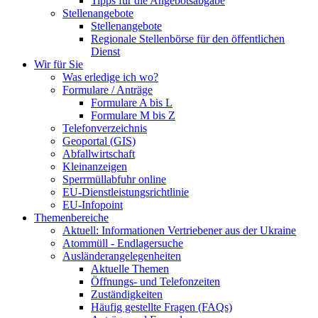
Tipps für die Angebotsabgabe
Stellenangebote
Stellenangebote
Regionale Stellenbörse für den öffentlichen
Dienst
Wir für Sie
Was erledige ich wo?
Formulare / Anträge
Formulare A bis L
Formulare M bis Z
Telefonverzeichnis
Geoportal (GIS)
Abfallwirtschaft
Kleinanzeigen
Sperrmüllabfuhr online
EU-Dienstleistungsrichtlinie
EU-Infopoint
Themenbereiche
Aktuell: Informationen Vertriebener aus der Ukraine
Atommüll - Endlagersuche
Ausländerangelegenheiten
Aktuelle Themen
Öffnungs- und Telefonzeiten
Zuständigkeiten
Häufig gestellte Fragen (FAQs)