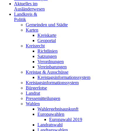
Aktuelles im
Ausländerwesen
Landkreis &
Politik
Gemeinden und Städte
Karten
Kreiskarte
Geoportal
Kreisrecht
Richtlinien
Satzungen
Verordnungen
Vereinbarungen
Kreistag & Ausschüsse
Kreistagsinformationssystem
Kreistagsinformationssystem
Bürgerlotse
Landrat
Pressemitteilungen
Wahlen
Wahlergebnisauskunft
Europawahlen
Europawahl 2019
Landratswahl
Landtagswahlen