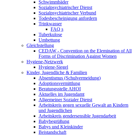
Schwimmbäder
Sozialpsychiatrischer Dienst
Sozialpsychiatrischer Verbund
Todesbescheinigung anfordern
Trinkwasser
FAQ s
Tuberkulose
Umbettung
Gleichstellung
CEDAW - Convention on the Elemination of All
Forms of Discrimination Against Women
Hygiene-Netzwerk
Hygiene-Siegel
Kinder, Jugendliche & Familien
Absentismus (Schulvermeidung)
Adoptionsvermittlung
Beratungsstelle AHOI
Aktuelles im Jugendamt
Allgemeiner Sozialer Dienst
Arbeitskreis gegen sexuelle Gewalt an Kindern
und Jugendlichen
Arbeitskreis gendersensible Jugendarbeit
Babybegrüßung
Babys und Kleinkinder
Beistandschaft