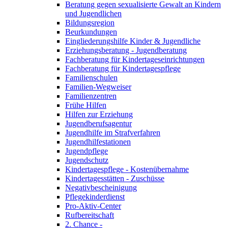
Beratung gegen sexualisierte Gewalt an Kindern
und Jugendlichen
Bildungsregion
Beurkundungen
Eingliederungshilfe Kinder & Jugendliche
Erziehungsberatung - Jugendberatung
Fachberatung für Kindertageseinrichtungen
Fachberatung für Kindertagespflege
Familienschulen
Familien-Wegweiser
Familienzentren
Frühe Hilfen
Hilfen zur Erziehung
Jugendberufsagentur
Jugendhilfe im Strafverfahren
Jugendhilfestationen
Jugendpflege
Jugendschutz
Kindertagespflege - Kostenübernahme
Kindertagesstätten - Zuschüsse
Negativbescheinigung
Pflegekinderdienst
Pro-Aktiv-Center
Rufbereitschaft
2. Chance -