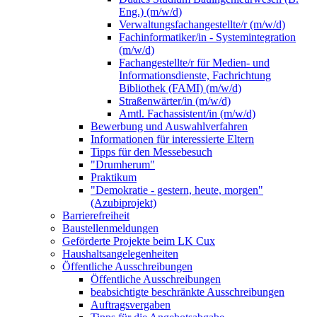
Eng.) (m/w/d)
Verwaltungsfachangestellte/r (m/w/d)
Fachinformatiker/in - Systemintegration
(m/w/d)
Fachangestellte/r für Medien- und
Informationsdienste, Fachrichtung
Bibliothek (FAMI) (m/w/d)
Straßenwärter/in (m/w/d)
Amtl. Fachassistent/in (m/w/d)
Bewerbung und Auswahlverfahren
Informationen für interessierte Eltern
Tipps für den Messebesuch
"Drumherum"
Praktikum
"Demokratie - gestern, heute, morgen"
(Azubiprojekt)
Barrierefreiheit
Baustellenmeldungen
Geförderte Projekte beim LK Cux
Haushaltsangelegenheiten
Öffentliche Ausschreibungen
Öffentliche Ausschreibungen
beabsichtigte beschränkte Ausschreibungen
Auftragsvergaben