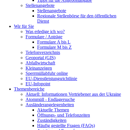
Tipps für die Angebotsabgabe
Stellenangebote
Stellenangebote
Regionale Stellenbörse für den öffentlichen
Dienst
Wir für Sie
Was erledige ich wo?
Formulare / Anträge
Formulare A bis L
Formulare M bis Z
Telefonverzeichnis
Geoportal (GIS)
Abfallwirtschaft
Kleinanzeigen
Sperrmüllabfuhr online
EU-Dienstleistungsrichtlinie
EU-Infopoint
Themenbereiche
Aktuell: Informationen Vertriebener aus der Ukraine
Atommüll - Endlagersuche
Ausländerangelegenheiten
Aktuelle Themen
Öffnungs- und Telefonzeiten
Zuständigkeiten
Häufig gestellte Fragen (FAQs)