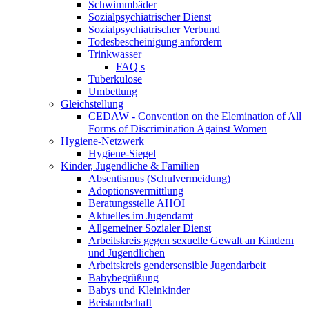
Schwimmbäder
Sozialpsychiatrischer Dienst
Sozialpsychiatrischer Verbund
Todesbescheinigung anfordern
Trinkwasser
FAQ s
Tuberkulose
Umbettung
Gleichstellung
CEDAW - Convention on the Elemination of All
Forms of Discrimination Against Women
Hygiene-Netzwerk
Hygiene-Siegel
Kinder, Jugendliche & Familien
Absentismus (Schulvermeidung)
Adoptionsvermittlung
Beratungsstelle AHOI
Aktuelles im Jugendamt
Allgemeiner Sozialer Dienst
Arbeitskreis gegen sexuelle Gewalt an Kindern
und Jugendlichen
Arbeitskreis gendersensible Jugendarbeit
Babybegrüßung
Babys und Kleinkinder
Beistandschaft