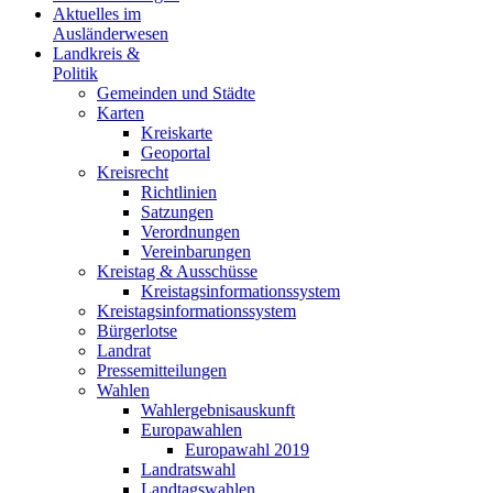
Aktuelles im
Ausländerwesen
Landkreis &
Politik
Gemeinden und Städte
Karten
Kreiskarte
Geoportal
Kreisrecht
Richtlinien
Satzungen
Verordnungen
Vereinbarungen
Kreistag & Ausschüsse
Kreistagsinformationssystem
Kreistagsinformationssystem
Bürgerlotse
Landrat
Pressemitteilungen
Wahlen
Wahlergebnisauskunft
Europawahlen
Europawahl 2019
Landratswahl
Landtagswahlen