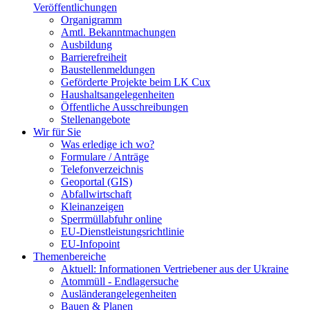
Veröffentlichungen
Organigramm
Amtl. Bekanntmachungen
Ausbildung
Barrierefreiheit
Baustellenmeldungen
Geförderte Projekte beim LK Cux
Haushaltsangelegenheiten
Öffentliche Ausschreibungen
Stellenangebote
Wir für Sie
Was erledige ich wo?
Formulare / Anträge
Telefonverzeichnis
Geoportal (GIS)
Abfallwirtschaft
Kleinanzeigen
Sperrmüllabfuhr online
EU-Dienstleistungsrichtlinie
EU-Infopoint
Themenbereiche
Aktuell: Informationen Vertriebener aus der Ukraine
Atommüll - Endlagersuche
Ausländerangelegenheiten
Bauen & Planen