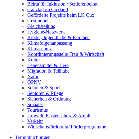
Beirat für Inklusion / Seniorenbeirat
Ganztag im Cuxland
Geförderte Projekte beim LK Cux
Gesundheit
Gleichstellung
Hygiene-Netzwerk
Kinder, Jugendliche & Familien
Klimafolgenanpassung
Klimaschutz
Koordinierungsstelle Frau & Wirtschaft
Kultur
Lebensmittel & Tiere
Migration & Teilhabe
Natur
ÖPNV
Schulen & Sport
Senioren & Pflege
Sicherheit & Ordnung
Soziales
Tourismus
Umwelt, Küstenschutz & Abfall
Verkehr
Wirtschaftsförderung/ Förderprogramme
Terminbuchungen