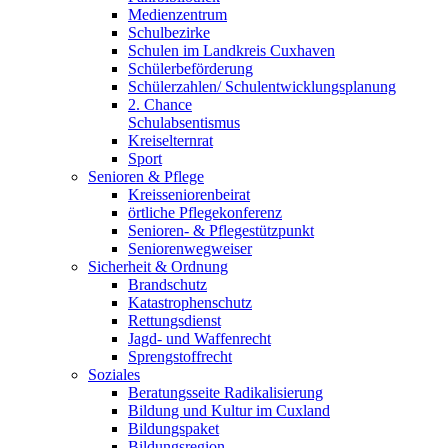
Medienzentrum
Schulbezirke
Schulen im Landkreis Cuxhaven
Schülerbeförderung
Schülerzahlen/ Schulentwicklungsplanung
2. Chance
Schulabsentismus
Kreiselternrat
Sport
Senioren & Pflege
Kreisseniorenbeirat
örtliche Pflegekonferenz
Senioren- & Pflegestützpunkt
Seniorenwegweiser
Sicherheit & Ordnung
Brandschutz
Katastrophenschutz
Rettungsdienst
Jagd- und Waffenrecht
Sprengstoffrecht
Soziales
Beratungsseite Radikalisierung
Bildung und Kultur im Cuxland
Bildungspaket
Bildungsregion