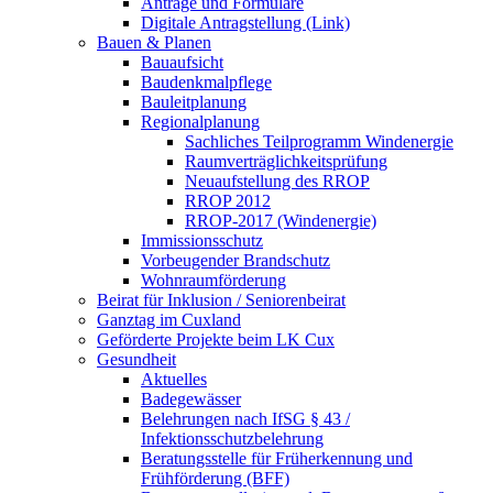
Anträge und Formulare
Digitale Antragstellung (Link)
Bauen & Planen
Bauaufsicht
Baudenkmalpflege
Bauleitplanung
Regionalplanung
Sachliches Teilprogramm Windenergie
Raumverträglichkeitsprüfung
Neuaufstellung des RROP
RROP 2012
RROP-2017 (Windenergie)
Immissionsschutz
Vorbeugender Brandschutz
Wohnraumförderung
Beirat für Inklusion / Seniorenbeirat
Ganztag im Cuxland
Geförderte Projekte beim LK Cux
Gesundheit
Aktuelles
Badegewässer
Belehrungen nach IfSG § 43 /
Infektionsschutzbelehrung
Beratungsstelle für Früherkennung und
Frühförderung (BFF)