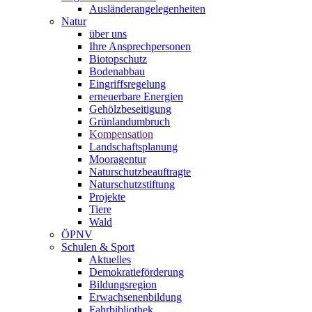
Ausländerangelegenheiten
Natur
über uns
Ihre Ansprechpersonen
Biotopschutz
Bodenabbau
Eingriffsregelung
erneuerbare Energien
Gehölzbeseitigung
Grünlandumbruch
Kompensation
Landschaftsplanung
Mooragentur
Naturschutzbeauftragte
Naturschutzstiftung
Projekte
Tiere
Wald
ÖPNV
Schulen & Sport
Aktuelles
Demokratieförderung
Bildungsregion
Erwachsenenbildung
Fahrbibliothek