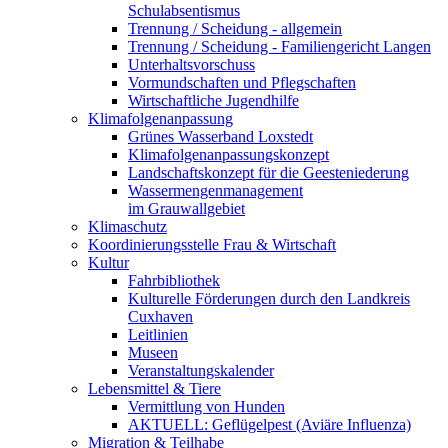
Schulabsentismus
Trennung / Scheidung - allgemein
Trennung / Scheidung - Familiengericht Langen
Unterhaltsvorschuss
Vormundschaften und Pflegschaften
Wirtschaftliche Jugendhilfe
Klimafolgenanpassung
Grünes Wasserband Loxstedt
Klimafolgenanpassungskonzept
Landschaftskonzept für die Geesteniederung
Wassermengenmanagement
im Grauwallgebiet
Klimaschutz
Koordinierungsstelle Frau & Wirtschaft
Kultur
Fahrbibliothek
Kulturelle Förderungen durch den Landkreis
Cuxhaven
Leitlinien
Museen
Veranstaltungskalender
Lebensmittel & Tiere
Vermittlung von Hunden
AKTUELL: Geflügelpest (Aviäre Influenza)
Migration & Teilhabe