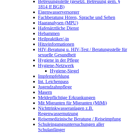
Betreuungsstelle (gesetzl. Betreuung gem. §
1814 ff BGB)
Eigenwasserversorger
Fachberatung Hören, Sprache und Sehen
Haaranalysen (MPU)
Hafenärztliche Dienst
Hebammen
Heilpraktiker/-in
Hitzeinformationen
HIV-Beratung u. HIV-Test / Beratungsstelle für
sexuelle Gesundheit
Hygiene in der Pflege
Hygiene-Netzwerk
Hygiene-Siegel
Impfempfehlung
Int. Leichenpass
Jugendzahnpflege
Masern
Meldepflichtige Erkrankungen
Mit Migranten für Migranten (MiMi)
Nichttrinkwasseranlagen z.B.
Regenwassernutzung
Reisemedizinische Beratung / Reiseimpfung
Schuleingangsuntersuchungen aller
Schulanfänger