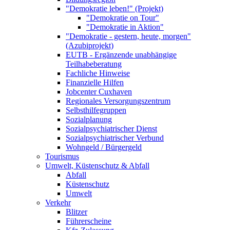
"Demokratie leben!" (Projekt)
"Demokratie on Tour"
"Demokratie in Aktion"
"Demokratie - gestern, heute, morgen"
(Azubiprojekt)
EUTB - Ergänzende unabhängige
Teilhabeberatung
Fachliche Hinweise
Finanzielle Hilfen
Jobcenter Cuxhaven
Regionales Versorgungszentrum
Selbsthilfegruppen
Sozialplanung
Sozialpsychiatrischer Dienst
Sozialpsychiatrischer Verbund
Wohngeld / Bürgergeld
Tourismus
Umwelt, Küstenschutz & Abfall
Abfall
Küstenschutz
Umwelt
Verkehr
Blitzer
Führerscheine