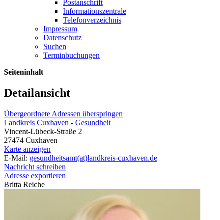
Postanschrift
Informationszentrale
Telefonverzeichnis
Impressum
Datenschutz
Suchen
Terminbuchungen
Seiteninhalt
Detailansicht
Übergeordnete Adressen überspringen
Landkreis Cuxhaven - Gesundheit
Vincent-Lübeck-Straße 2
27474 Cuxhaven
Karte anzeigen
E-Mail:
gesundheitsamt(at)landkreis-cuxhaven.de
Nachricht schreiben
Adresse exportieren
Britta Reiche