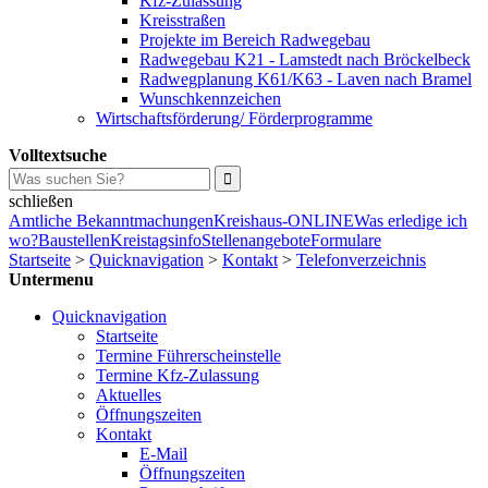
Kfz-Zulassung
Kreisstraßen
Projekte im Bereich Radwegebau
Radwegebau K21 - Lamstedt nach Bröckelbeck
Radwegplanung K61/K63 - Laven nach Bramel
Wunschkennzeichen
Wirtschaftsförderung/ Förderprogramme
Volltextsuche
schließen
Amtliche Bekanntmachungen
Kreishaus-ONLINE
Was erledige ich
wo?
Baustellen
Kreistagsinfo
Stellenangebote
Formulare
Startseite
>
Quicknavigation
>
Kontakt
>
Telefonverzeichnis
Untermenu
Quicknavigation
Startseite
Termine Führerscheinstelle
Termine Kfz-Zulassung
Aktuelles
Öffnungszeiten
Kontakt
E-Mail
Öffnungszeiten