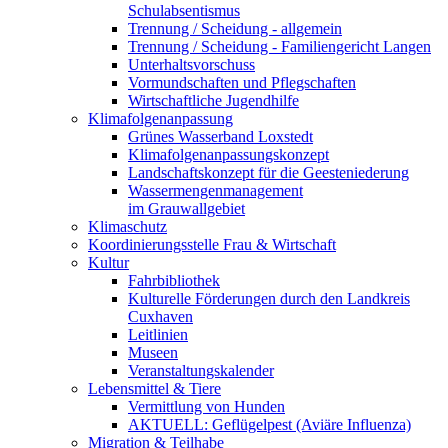
Schulabsentismus
Trennung / Scheidung - allgemein
Trennung / Scheidung - Familiengericht Langen
Unterhaltsvorschuss
Vormundschaften und Pflegschaften
Wirtschaftliche Jugendhilfe
Klimafolgenanpassung
Grünes Wasserband Loxstedt
Klimafolgenanpassungskonzept
Landschaftskonzept für die Geesteniederung
Wassermengenmanagement
im Grauwallgebiet
Klimaschutz
Koordinierungsstelle Frau & Wirtschaft
Kultur
Fahrbibliothek
Kulturelle Förderungen durch den Landkreis
Cuxhaven
Leitlinien
Museen
Veranstaltungskalender
Lebensmittel & Tiere
Vermittlung von Hunden
AKTUELL: Geflügelpest (Aviäre Influenza)
Migration & Teilhabe