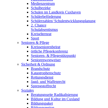
Medienzentrum
Schulbezirke
Schulen im Landkreis Cuxhaven
Schülerbeförderung
Schülerzahlen/ Schulentwicklungsplanung
2. Chance
Schulabsentismus
Kreiselternrat
Sport
Senioren & Pflege
Kreisseniorenbeirat
örtliche Pflegekonferenz
Senioren- & Pflegestützpunkt
Seniorenwegweiser
Sicherheit & Ordnung
Brandschutz
Katastrophenschutz
Rettungsdienst
Jagd- und Waffenrecht
Sprengstoffrecht
Soziales
Beratungsseite Radikalisierung
Bildung und Kultur im Cuxland
Bildungspaket
Bildungsregion