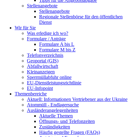
Tipps für die Angebotsabgabe
Stellenangebote
Stellenangebote
Regionale Stellenbörse für den öffentlichen
Dienst
Wir für Sie
Was erledige ich wo?
Formulare / Anträge
Formulare A bis L
Formulare M bis Z
Telefonverzeichnis
Geoportal (GIS)
Abfallwirtschaft
Kleinanzeigen
Sperrmüllabfuhr online
EU-Dienstleistungsrichtlinie
EU-Infopoint
Themenbereiche
Aktuell: Informationen Vertriebener aus der Ukraine
Atommüll - Endlagersuche
Ausländerangelegenheiten
Aktuelle Themen
Öffnungs- und Telefonzeiten
Zuständigkeiten
Häufig gestellte Fragen (FAQs)