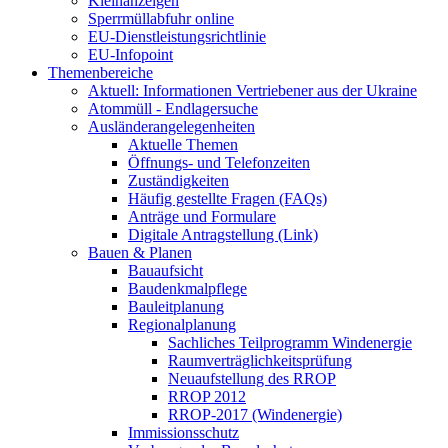
Kleinanzeigen
Sperrmüllabfuhr online
EU-Dienstleistungsrichtlinie
EU-Infopoint
Themenbereiche
Aktuell: Informationen Vertriebener aus der Ukraine
Atommüll - Endlagersuche
Ausländerangelegenheiten
Aktuelle Themen
Öffnungs- und Telefonzeiten
Zuständigkeiten
Häufig gestellte Fragen (FAQs)
Anträge und Formulare
Digitale Antragstellung (Link)
Bauen & Planen
Bauaufsicht
Baudenkmalpflege
Bauleitplanung
Regionalplanung
Sachliches Teilprogramm Windenergie
Raumverträglichkeitsprüfung
Neuaufstellung des RROP
RROP 2012
RROP-2017 (Windenergie)
Immissionsschutz