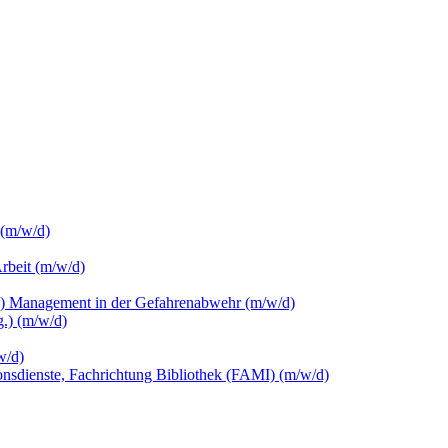
 (m/w/d)
Arbeit (m/w/d)
c.) Management in der Gefahrenabwehr (m/w/d)
.) (m/w/d)
w/d)
ionsdienste, Fachrichtung Bibliothek (FAMI) (m/w/d)