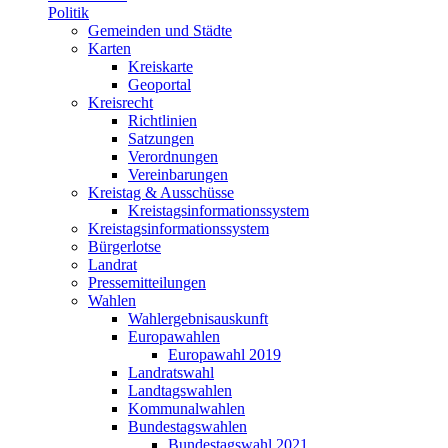
Politik
Gemeinden und Städte
Karten
Kreiskarte
Geoportal
Kreisrecht
Richtlinien
Satzungen
Verordnungen
Vereinbarungen
Kreistag & Ausschüsse
Kreistagsinformationssystem
Kreistagsinformationssystem
Bürgerlotse
Landrat
Pressemitteilungen
Wahlen
Wahlergebnisauskunft
Europawahlen
Europawahl 2019
Landratswahl
Landtagswahlen
Kommunalwahlen
Bundestagswahlen
Bundestagswahl 2021