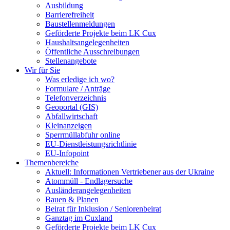
Ausbildung
Barrierefreiheit
Baustellenmeldungen
Geförderte Projekte beim LK Cux
Haushaltsangelegenheiten
Öffentliche Ausschreibungen
Stellenangebote
Wir für Sie
Was erledige ich wo?
Formulare / Anträge
Telefonverzeichnis
Geoportal (GIS)
Abfallwirtschaft
Kleinanzeigen
Sperrmüllabfuhr online
EU-Dienstleistungsrichtlinie
EU-Infopoint
Themenbereiche
Aktuell: Informationen Vertriebener aus der Ukraine
Atommüll - Endlagersuche
Ausländerangelegenheiten
Bauen & Planen
Beirat für Inklusion / Seniorenbeirat
Ganztag im Cuxland
Geförderte Projekte beim LK Cux