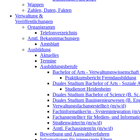
Wappen
Zahlen, Daten, Fakten
Verwaltung &
Veröffentlichungen
Organigramm
Telefonverzeichnis
Amtl. Bekanntmachungen
Amtsblatt
Ausbildung
Aktuelles
Termine
Ausbildungsberufe
Bachelor of Arts - Verwaltungswissenschaft
Praktikumsbericht Fremdausbildung
Duales Studium Bachelor of Arts - Soziale 
Studienort Heidenheim
Duales Studium Bachelor of Science (B. S
Duales Studium Bauingenieurwesen (B. Eng
Verwaltungsfachangestellte/r (m/w/d)
Fachinformatiker/in - Systemintegration (m/
Fachangestellte/r für Medien- und Informat
Straßenwärter/in (m/w/d)
Amtl. Fachassistent/in (m/w/d)
Bewerbung und Auswahlverfahren
Informationen für interessierte Eltern