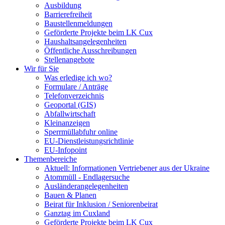
Ausbildung
Barrierefreiheit
Baustellenmeldungen
Geförderte Projekte beim LK Cux
Haushaltsangelegenheiten
Öffentliche Ausschreibungen
Stellenangebote
Wir für Sie
Was erledige ich wo?
Formulare / Anträge
Telefonverzeichnis
Geoportal (GIS)
Abfallwirtschaft
Kleinanzeigen
Sperrmüllabfuhr online
EU-Dienstleistungsrichtlinie
EU-Infopoint
Themenbereiche
Aktuell: Informationen Vertriebener aus der Ukraine
Atommüll - Endlagersuche
Ausländerangelegenheiten
Bauen & Planen
Beirat für Inklusion / Seniorenbeirat
Ganztag im Cuxland
Geförderte Projekte beim LK Cux