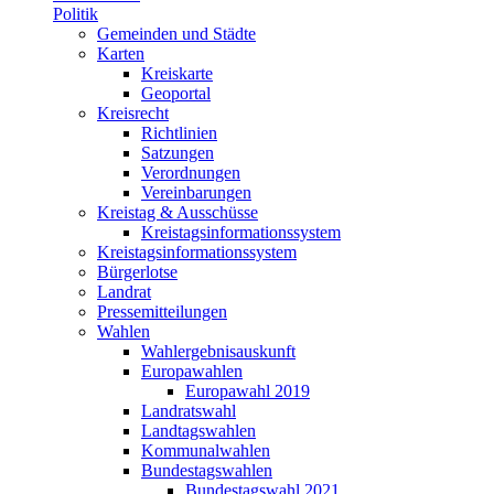
Politik
Gemeinden und Städte
Karten
Kreiskarte
Geoportal
Kreisrecht
Richtlinien
Satzungen
Verordnungen
Vereinbarungen
Kreistag & Ausschüsse
Kreistagsinformationssystem
Kreistagsinformationssystem
Bürgerlotse
Landrat
Pressemitteilungen
Wahlen
Wahlergebnisauskunft
Europawahlen
Europawahl 2019
Landratswahl
Landtagswahlen
Kommunalwahlen
Bundestagswahlen
Bundestagswahl 2021