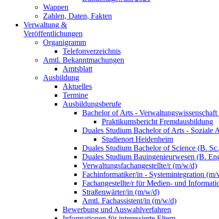
Wappen
Zahlen, Daten, Fakten
Verwaltung &
Veröffentlichungen
Organigramm
Telefonverzeichnis
Amtl. Bekanntmachungen
Amtsblatt
Ausbildung
Aktuelles
Termine
Ausbildungsberufe
Bachelor of Arts - Verwaltungswissenschaft
Praktikumsbericht Fremdausbildung
Duales Studium Bachelor of Arts - Soziale 
Studienort Heidenheim
Duales Studium Bachelor of Science (B. S
Duales Studium Bauingenieurwesen (B. Eng
Verwaltungsfachangestellte/r (m/w/d)
Fachinformatiker/in - Systemintegration (m/
Fachangestellte/r für Medien- und Informat
Straßenwärter/in (m/w/d)
Amtl. Fachassistent/in (m/w/d)
Bewerbung und Auswahlverfahren
Informationen für interessierte Eltern