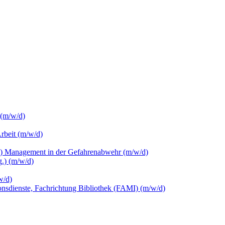
 (m/w/d)
Arbeit (m/w/d)
c.) Management in der Gefahrenabwehr (m/w/d)
.) (m/w/d)
w/d)
ionsdienste, Fachrichtung Bibliothek (FAMI) (m/w/d)