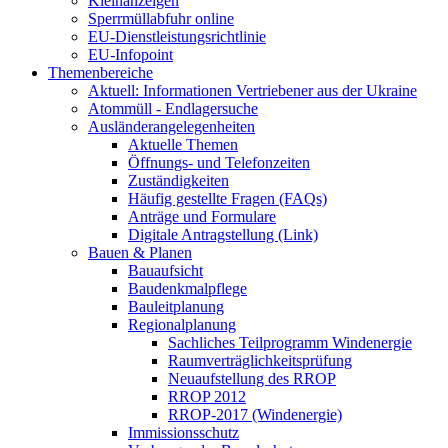
Kleinanzeigen
Sperrmüllabfuhr online
EU-Dienstleistungsrichtlinie
EU-Infopoint
Themenbereiche
Aktuell: Informationen Vertriebener aus der Ukraine
Atommüll - Endlagersuche
Ausländerangelegenheiten
Aktuelle Themen
Öffnungs- und Telefonzeiten
Zuständigkeiten
Häufig gestellte Fragen (FAQs)
Anträge und Formulare
Digitale Antragstellung (Link)
Bauen & Planen
Bauaufsicht
Baudenkmalpflege
Bauleitplanung
Regionalplanung
Sachliches Teilprogramm Windenergie
Raumverträglichkeitsprüfung
Neuaufstellung des RROP
RROP 2012
RROP-2017 (Windenergie)
Immissionsschutz