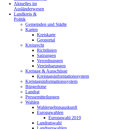
Aktuelles im
Ausländerwesen
Landkreis &
Politik
Gemeinden und Städte
Karten
Kreiskarte
Geoportal
Kreisrecht
Richtlinien
Satzungen
Verordnungen
Vereinbarungen
Kreistag & Ausschüsse
Kreistagsinformationssystem
Kreistagsinformationssystem
Bürgerlotse
Landrat
Pressemitteilungen
Wahlen
Wahlergebnisauskunft
Europawahlen
Europawahl 2019
Landratswahl
Landtagswahlen