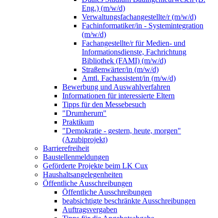
Eng.) (m/w/d)
Verwaltungsfachangestellte/r (m/w/d)
Fachinformatiker/in - Systemintegration
(m/w/d)
Fachangestellte/r für Medien- und
Informationsdienste, Fachrichtung
Bibliothek (FAMI) (m/w/d)
Straßenwärter/in (m/w/d)
Amtl. Fachassistent/in (m/w/d)
Bewerbung und Auswahlverfahren
Informationen für interessierte Eltern
Tipps für den Messebesuch
"Drumherum"
Praktikum
"Demokratie - gestern, heute, morgen"
(Azubiprojekt)
Barrierefreiheit
Baustellenmeldungen
Geförderte Projekte beim LK Cux
Haushaltsangelegenheiten
Öffentliche Ausschreibungen
Öffentliche Ausschreibungen
beabsichtigte beschränkte Ausschreibungen
Auftragsvergaben