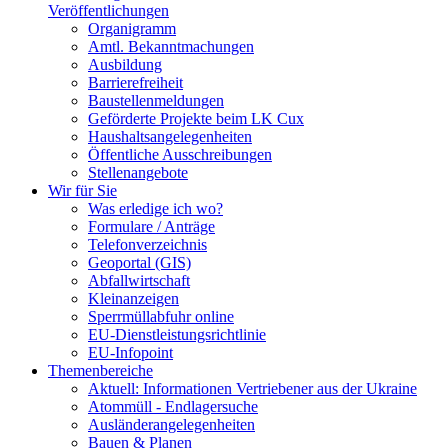
Veröffentlichungen
Organigramm
Amtl. Bekanntmachungen
Ausbildung
Barrierefreiheit
Baustellenmeldungen
Geförderte Projekte beim LK Cux
Haushaltsangelegenheiten
Öffentliche Ausschreibungen
Stellenangebote
Wir für Sie
Was erledige ich wo?
Formulare / Anträge
Telefonverzeichnis
Geoportal (GIS)
Abfallwirtschaft
Kleinanzeigen
Sperrmüllabfuhr online
EU-Dienstleistungsrichtlinie
EU-Infopoint
Themenbereiche
Aktuell: Informationen Vertriebener aus der Ukraine
Atommüll - Endlagersuche
Ausländerangelegenheiten
Bauen & Planen