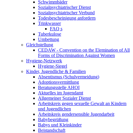
Schwimmbäder
Sozialpsychiatrischer Dienst
Sozialpsychiatrischer Verbund
Todesbescheinigung anfordern
Trinkwasser
FAQ s
Tuberkulose
Umbettung
Gleichstellung
CEDAW - Convention on the Elemination of All
Forms of Discrimination Against Women
Hygiene-Netzwerk
Hygiene-Siegel
Kinder, Jugendliche & Familien
Absentismus (Schulvermeidung)
Adoptionsvermittlung
Beratungsstelle AHOI
Aktuelles im Jugendamt
Allgemeiner Sozialer Dienst
Arbeitskreis gegen sexuelle Gewalt an Kindern
und Jugendlichen
Arbeitskreis gendersensible Jugendarbeit
Babybegrüßung
Babys und Kleinkinder
Beistandschaft