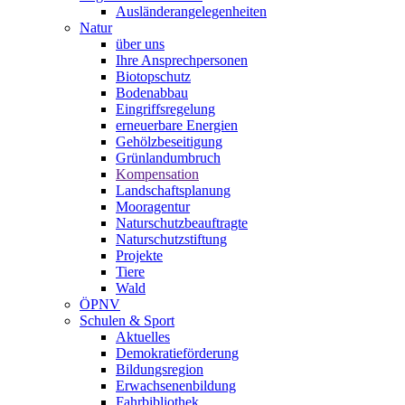
Ausländerangelegenheiten
Natur
über uns
Ihre Ansprechpersonen
Biotopschutz
Bodenabbau
Eingriffsregelung
erneuerbare Energien
Gehölzbeseitigung
Grünlandumbruch
Kompensation
Landschaftsplanung
Mooragentur
Naturschutzbeauftragte
Naturschutzstiftung
Projekte
Tiere
Wald
ÖPNV
Schulen & Sport
Aktuelles
Demokratieförderung
Bildungsregion
Erwachsenenbildung
Fahrbibliothek