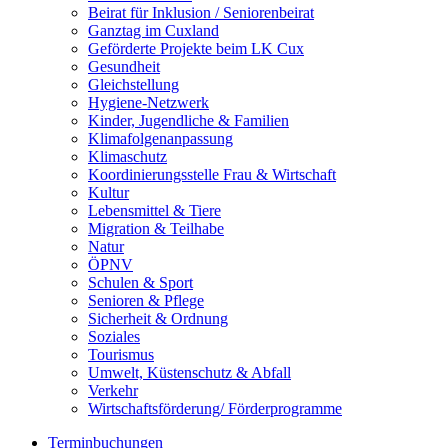
Beirat für Inklusion / Seniorenbeirat
Ganztag im Cuxland
Geförderte Projekte beim LK Cux
Gesundheit
Gleichstellung
Hygiene-Netzwerk
Kinder, Jugendliche & Familien
Klimafolgenanpassung
Klimaschutz
Koordinierungsstelle Frau & Wirtschaft
Kultur
Lebensmittel & Tiere
Migration & Teilhabe
Natur
ÖPNV
Schulen & Sport
Senioren & Pflege
Sicherheit & Ordnung
Soziales
Tourismus
Umwelt, Küstenschutz & Abfall
Verkehr
Wirtschaftsförderung/ Förderprogramme
Terminbuchungen