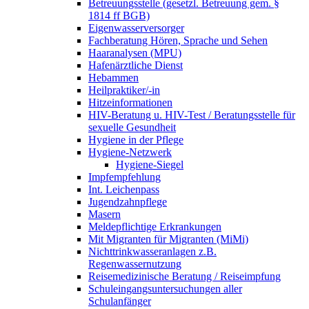
Betreuungsstelle (gesetzl. Betreuung gem. §
1814 ff BGB)
Eigenwasserversorger
Fachberatung Hören, Sprache und Sehen
Haaranalysen (MPU)
Hafenärztliche Dienst
Hebammen
Heilpraktiker/-in
Hitzeinformationen
HIV-Beratung u. HIV-Test / Beratungsstelle für
sexuelle Gesundheit
Hygiene in der Pflege
Hygiene-Netzwerk
Hygiene-Siegel
Impfempfehlung
Int. Leichenpass
Jugendzahnpflege
Masern
Meldepflichtige Erkrankungen
Mit Migranten für Migranten (MiMi)
Nichttrinkwasseranlagen z.B.
Regenwassernutzung
Reisemedizinische Beratung / Reiseimpfung
Schuleingangsuntersuchungen aller
Schulanfänger