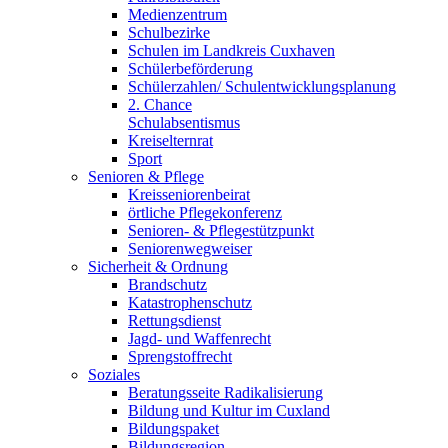
Medienzentrum
Schulbezirke
Schulen im Landkreis Cuxhaven
Schülerbeförderung
Schülerzahlen/ Schulentwicklungsplanung
2. Chance
Schulabsentismus
Kreiselternrat
Sport
Senioren & Pflege
Kreisseniorenbeirat
örtliche Pflegekonferenz
Senioren- & Pflegestützpunkt
Seniorenwegweiser
Sicherheit & Ordnung
Brandschutz
Katastrophenschutz
Rettungsdienst
Jagd- und Waffenrecht
Sprengstoffrecht
Soziales
Beratungsseite Radikalisierung
Bildung und Kultur im Cuxland
Bildungspaket
Bildungsregion