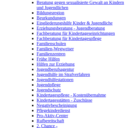
Beratung gegen sexualisierte Gewalt an Kindern
und Jugendlichen
Bildungsregion
Beurkundungen
Eingliederungshilfe Kinder & Jugendliche
Erziehungsberatung - Jugendberatung
Fachberatung für Kindertageseinrichtungen
Fachberatung für Kindertagespflege
Familienschulen
Familien-Wegweiser
Familienzentren
Frühe Hilfen
Hilfen zur Erziehung
Jugendberufsagentur
Jugendhilfe im Strafverfahren
Jugendhilfestationen
Jugendpflege
Jugendschutz
Kindertagespflege - Kostenübernahme
Kindertagesstätten - Zuschüsse
Negativbescheinigung
Pflegekinderdienst
Pro-Aktiv-Center
Rufbereitschaft
2. Chance -