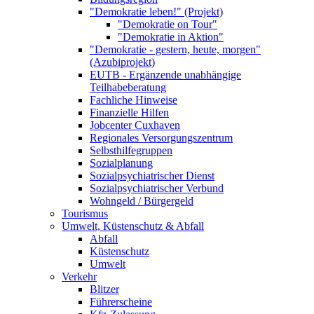
"Demokratie leben!" (Projekt)
"Demokratie on Tour"
"Demokratie in Aktion"
"Demokratie - gestern, heute, morgen"
(Azubiprojekt)
EUTB - Ergänzende unabhängige
Teilhabeberatung
Fachliche Hinweise
Finanzielle Hilfen
Jobcenter Cuxhaven
Regionales Versorgungszentrum
Selbsthilfegruppen
Sozialplanung
Sozialpsychiatrischer Dienst
Sozialpsychiatrischer Verbund
Wohngeld / Bürgergeld
Tourismus
Umwelt, Küstenschutz & Abfall
Abfall
Küstenschutz
Umwelt
Verkehr
Blitzer
Führerscheine