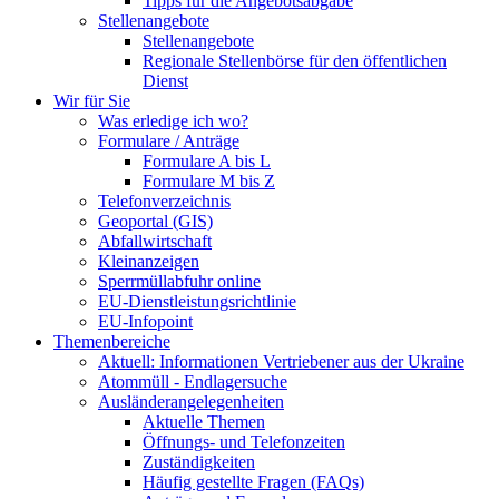
Tipps für die Angebotsabgabe
Stellenangebote
Stellenangebote
Regionale Stellenbörse für den öffentlichen
Dienst
Wir für Sie
Was erledige ich wo?
Formulare / Anträge
Formulare A bis L
Formulare M bis Z
Telefonverzeichnis
Geoportal (GIS)
Abfallwirtschaft
Kleinanzeigen
Sperrmüllabfuhr online
EU-Dienstleistungsrichtlinie
EU-Infopoint
Themenbereiche
Aktuell: Informationen Vertriebener aus der Ukraine
Atommüll - Endlagersuche
Ausländerangelegenheiten
Aktuelle Themen
Öffnungs- und Telefonzeiten
Zuständigkeiten
Häufig gestellte Fragen (FAQs)