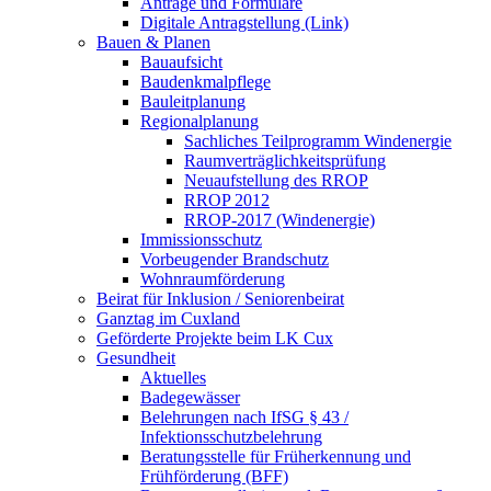
Anträge und Formulare
Digitale Antragstellung (Link)
Bauen & Planen
Bauaufsicht
Baudenkmalpflege
Bauleitplanung
Regionalplanung
Sachliches Teilprogramm Windenergie
Raumverträglichkeitsprüfung
Neuaufstellung des RROP
RROP 2012
RROP-2017 (Windenergie)
Immissionsschutz
Vorbeugender Brandschutz
Wohnraumförderung
Beirat für Inklusion / Seniorenbeirat
Ganztag im Cuxland
Geförderte Projekte beim LK Cux
Gesundheit
Aktuelles
Badegewässer
Belehrungen nach IfSG § 43 /
Infektionsschutzbelehrung
Beratungsstelle für Früherkennung und
Frühförderung (BFF)