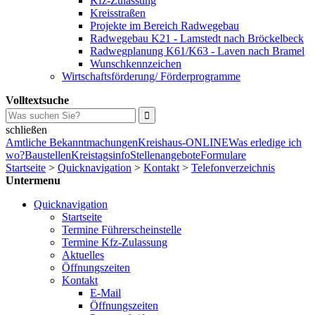
Kfz-Zulassung
Kreisstraßen
Projekte im Bereich Radwegebau
Radwegebau K21 - Lamstedt nach Bröckelbeck
Radwegplanung K61/K63 - Laven nach Bramel
Wunschkennzeichen
Wirtschaftsförderung/ Förderprogramme
Volltextsuche
schließen
Amtliche Bekanntmachungen
Kreishaus-ONLINE
Was erledige ich
wo?
Baustellen
Kreistagsinfo
Stellenangebote
Formulare
Startseite
>
Quicknavigation
>
Kontakt
>
Telefonverzeichnis
Untermenu
Quicknavigation
Startseite
Termine Führerscheinstelle
Termine Kfz-Zulassung
Aktuelles
Öffnungszeiten
Kontakt
E-Mail
Öffnungszeiten