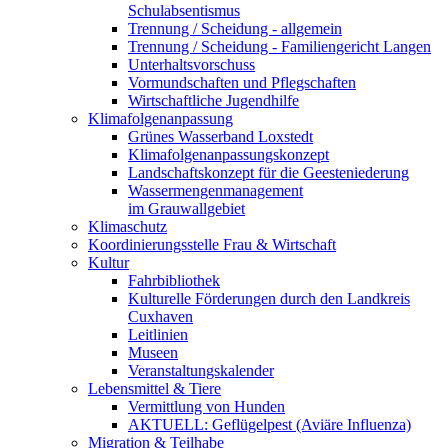
Schulabsentismus
Trennung / Scheidung - allgemein
Trennung / Scheidung - Familiengericht Langen
Unterhaltsvorschuss
Vormundschaften und Pflegschaften
Wirtschaftliche Jugendhilfe
Klimafolgenanpassung
Grünes Wasserband Loxstedt
Klimafolgenanpassungskonzept
Landschaftskonzept für die Geesteniederung
Wassermengenmanagement
im Grauwallgebiet
Klimaschutz
Koordinierungsstelle Frau & Wirtschaft
Kultur
Fahrbibliothek
Kulturelle Förderungen durch den Landkreis
Cuxhaven
Leitlinien
Museen
Veranstaltungskalender
Lebensmittel & Tiere
Vermittlung von Hunden
AKTUELL: Geflügelpest (Aviäre Influenza)
Migration & Teilhabe