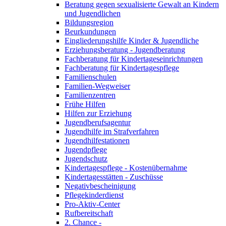
Beratung gegen sexualisierte Gewalt an Kindern
und Jugendlichen
Bildungsregion
Beurkundungen
Eingliederungshilfe Kinder & Jugendliche
Erziehungsberatung - Jugendberatung
Fachberatung für Kindertageseinrichtungen
Fachberatung für Kindertagespflege
Familienschulen
Familien-Wegweiser
Familienzentren
Frühe Hilfen
Hilfen zur Erziehung
Jugendberufsagentur
Jugendhilfe im Strafverfahren
Jugendhilfestationen
Jugendpflege
Jugendschutz
Kindertagespflege - Kostenübernahme
Kindertagesstätten - Zuschüsse
Negativbescheinigung
Pflegekinderdienst
Pro-Aktiv-Center
Rufbereitschaft
2. Chance -