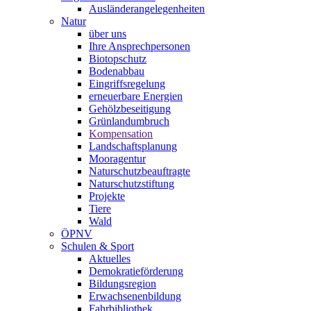
Ausländerangelegenheiten
Natur
über uns
Ihre Ansprechpersonen
Biotopschutz
Bodenabbau
Eingriffsregelung
erneuerbare Energien
Gehölzbeseitigung
Grünlandumbruch
Kompensation
Landschaftsplanung
Mooragentur
Naturschutzbeauftragte
Naturschutzstiftung
Projekte
Tiere
Wald
ÖPNV
Schulen & Sport
Aktuelles
Demokratieförderung
Bildungsregion
Erwachsenenbildung
Fahrbibliothek