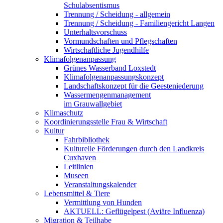
Schulabsentismus
Trennung / Scheidung - allgemein
Trennung / Scheidung - Familiengericht Langen
Unterhaltsvorschuss
Vormundschaften und Pflegschaften
Wirtschaftliche Jugendhilfe
Klimafolgenanpassung
Grünes Wasserband Loxstedt
Klimafolgenanpassungskonzept
Landschaftskonzept für die Geesteniederung
Wassermengenmanagement
im Grauwallgebiet
Klimaschutz
Koordinierungsstelle Frau & Wirtschaft
Kultur
Fahrbibliothek
Kulturelle Förderungen durch den Landkreis
Cuxhaven
Leitlinien
Museen
Veranstaltungskalender
Lebensmittel & Tiere
Vermittlung von Hunden
AKTUELL: Geflügelpest (Aviäre Influenza)
Migration & Teilhabe