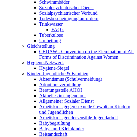
Schwimmbäder
Sozialpsychiatrischer Dienst
Sozialpsychiatrischer Verbund
Todesbescheinigung anfordern
Trinkwasser
FAQ s
Tuberkulose
Umbettung
Gleichstellung
CEDAW - Convention on the Elemination of All
Forms of Discrimination Against Women
Hygiene-Netzwerk
Hygiene-Siegel
Kinder, Jugendliche & Familien
Absentismus (Schulvermeidung)
Adoptionsvermittlung
Beratungsstelle AHOI
Aktuelles im Jugendamt
Allgemeiner Sozialer Dienst
Arbeitskreis gegen sexuelle Gewalt an Kindern
und Jugendlichen
Arbeitskreis gendersensible Jugendarbeit
Babybegrüßung
Babys und Kleinkinder
Beistandschaft