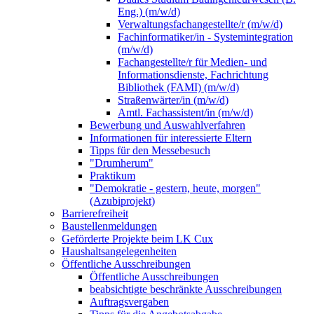
Eng.) (m/w/d)
Verwaltungsfachangestellte/r (m/w/d)
Fachinformatiker/in - Systemintegration
(m/w/d)
Fachangestellte/r für Medien- und
Informationsdienste, Fachrichtung
Bibliothek (FAMI) (m/w/d)
Straßenwärter/in (m/w/d)
Amtl. Fachassistent/in (m/w/d)
Bewerbung und Auswahlverfahren
Informationen für interessierte Eltern
Tipps für den Messebesuch
"Drumherum"
Praktikum
"Demokratie - gestern, heute, morgen"
(Azubiprojekt)
Barrierefreiheit
Baustellenmeldungen
Geförderte Projekte beim LK Cux
Haushaltsangelegenheiten
Öffentliche Ausschreibungen
Öffentliche Ausschreibungen
beabsichtigte beschränkte Ausschreibungen
Auftragsvergaben