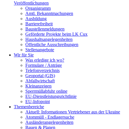
Veröffentlichungen
Organigramm
Amtl. Bekanntmachungen
Ausbildung
Barrierefreiheit
Baustellenmeldungen
Geförderte Projekte beim LK Cux
Haushaltsangelegenheiten
Öffentliche Ausschreibungen
Stellenangebote
Wir für Sie
Was erledige ich wo?
Formulare / Anträge
Telefonverzeichnis
Geoportal (GIS)
Abfallwirtschaft
Kleinanzeigen
Sperrmüllabfuhr online
EU-Dienstleistungsrichtlinie
EU-Infopoint
Themenbereiche
Aktuell: Informationen Vertriebener aus der Ukraine
Atommüll - Endlagersuche
Ausländerangelegenheiten
Bauen & Planen