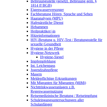
Betreuungsstelle (gesetzl. Betreuung gem. §
1814 ff BGB)
Eigenwasserversorger
Fachberatung Hören, Sprache und Sehen
Haaranalysen (MPU)
Hafenärztliche Dienst
Hebammen
Heilpraktiker/-in
Hitzeinformationen
HIV-Beratung u. HIV-Test / Beratungsstelle für
sexuelle Gesundheit
Hygiene in der Pflege
Hygiene-Netzwerk
Hygiene-Siegel
Impfempfehlung
Int. Leichenpass
Jugendzahnpflege
Masern
Meldepflichtige Erkrankungen
Mit Migranten für Migranten (MiMi)
Nichttrinkwasseranlagen z.B.
Regenwassernutzung
Reisemedizinische Beratung / Reiseimpfung
Schuleingangsuntersuchungen aller
Schulanfänger