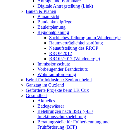
Anträge und Formulare
Digitale Antragstellung (Link)
Bauen & Planen
Bauaufsicht
Baudenkmalpflege
Bauleitplanung
Regionalplanung
Sachliches Teilprogramm Windenergie
Raumverträglichkeitsprüfung
Neuaufstellung des RROP
RROP 2012
RROP-2017 (Windenergie)
Immissionsschutz
Vorbeugender Brandschutz
Wohnraumförderung
Beirat für Inklusion / Seniorenbeirat
Ganztag im Cuxland
Geförderte Projekte beim LK Cux
Gesundheit
Aktuelles
Badegewässer
Belehrungen nach IfSG § 43 /
Infektionsschutzbelehrung
Beratungsstelle für Früherkennung und
Frühförderung (BFF)