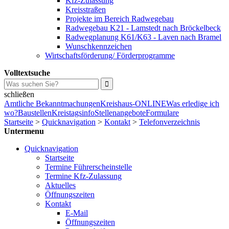
Kfz-Zulassung
Kreisstraßen
Projekte im Bereich Radwegebau
Radwegebau K21 - Lamstedt nach Bröckelbeck
Radwegplanung K61/K63 - Laven nach Bramel
Wunschkennzeichen
Wirtschaftsförderung/ Förderprogramme
Volltextsuche
schließen
Amtliche Bekanntmachungen
Kreishaus-ONLINE
Was erledige ich
wo?
Baustellen
Kreistagsinfo
Stellenangebote
Formulare
Startseite
>
Quicknavigation
>
Kontakt
>
Telefonverzeichnis
Untermenu
Quicknavigation
Startseite
Termine Führerscheinstelle
Termine Kfz-Zulassung
Aktuelles
Öffnungszeiten
Kontakt
E-Mail
Öffnungszeiten