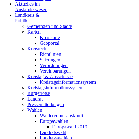
Aktuelles im
Ausländerwesen
Landkreis &
Politik
Gemeinden und Städte
Karten
Kreiskarte
Geoportal
Kreisrecht
Richtlinien
Satzungen
Verordnungen
Vereinbarungen
Kreistag & Ausschüsse
Kreistagsinformationssystem
Kreistagsinformationssystem
Bürgerlotse
Landrat
Pressemitteilungen
Wahlen
Wahlergebnisauskunft
Europawahlen
Europawahl 2019
Landratswahl
Landtagswahlen