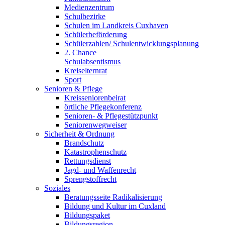
Medienzentrum
Schulbezirke
Schulen im Landkreis Cuxhaven
Schülerbeförderung
Schülerzahlen/ Schulentwicklungsplanung
2. Chance
Schulabsentismus
Kreiselternrat
Sport
Senioren & Pflege
Kreisseniorenbeirat
örtliche Pflegekonferenz
Senioren- & Pflegestützpunkt
Seniorenwegweiser
Sicherheit & Ordnung
Brandschutz
Katastrophenschutz
Rettungsdienst
Jagd- und Waffenrecht
Sprengstoffrecht
Soziales
Beratungsseite Radikalisierung
Bildung und Kultur im Cuxland
Bildungspaket
Bildungsregion