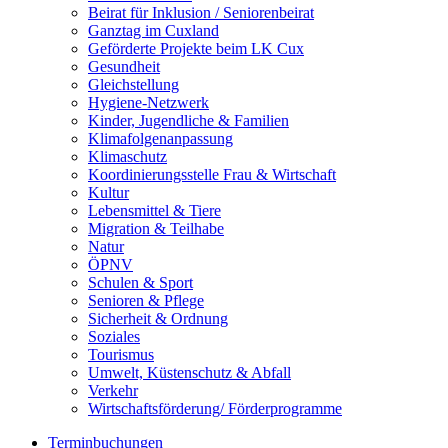
Beirat für Inklusion / Seniorenbeirat
Ganztag im Cuxland
Geförderte Projekte beim LK Cux
Gesundheit
Gleichstellung
Hygiene-Netzwerk
Kinder, Jugendliche & Familien
Klimafolgenanpassung
Klimaschutz
Koordinierungsstelle Frau & Wirtschaft
Kultur
Lebensmittel & Tiere
Migration & Teilhabe
Natur
ÖPNV
Schulen & Sport
Senioren & Pflege
Sicherheit & Ordnung
Soziales
Tourismus
Umwelt, Küstenschutz & Abfall
Verkehr
Wirtschaftsförderung/ Förderprogramme
Terminbuchungen