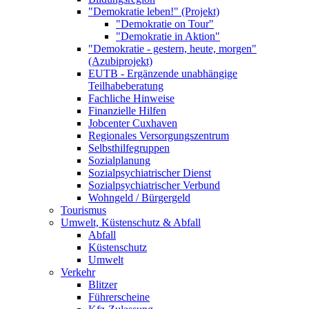
"Demokratie leben!" (Projekt)
"Demokratie on Tour"
"Demokratie in Aktion"
"Demokratie - gestern, heute, morgen"
(Azubiprojekt)
EUTB - Ergänzende unabhängige
Teilhabeberatung
Fachliche Hinweise
Finanzielle Hilfen
Jobcenter Cuxhaven
Regionales Versorgungszentrum
Selbsthilfegruppen
Sozialplanung
Sozialpsychiatrischer Dienst
Sozialpsychiatrischer Verbund
Wohngeld / Bürgergeld
Tourismus
Umwelt, Küstenschutz & Abfall
Abfall
Küstenschutz
Umwelt
Verkehr
Blitzer
Führerscheine