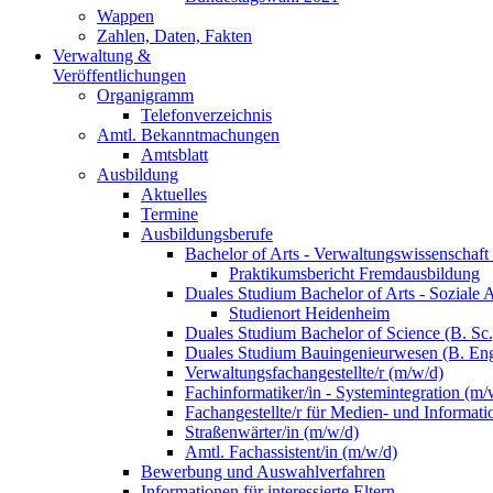
Wappen
Zahlen, Daten, Fakten
Verwaltung &
Veröffentlichungen
Organigramm
Telefonverzeichnis
Amtl. Bekanntmachungen
Amtsblatt
Ausbildung
Aktuelles
Termine
Ausbildungsberufe
Bachelor of Arts - Verwaltungswissenschaft
Praktikumsbericht Fremdausbildung
Duales Studium Bachelor of Arts - Soziale 
Studienort Heidenheim
Duales Studium Bachelor of Science (B. S
Duales Studium Bauingenieurwesen (B. Eng
Verwaltungsfachangestellte/r (m/w/d)
Fachinformatiker/in - Systemintegration (m/
Fachangestellte/r für Medien- und Informat
Straßenwärter/in (m/w/d)
Amtl. Fachassistent/in (m/w/d)
Bewerbung und Auswahlverfahren
Informationen für interessierte Eltern