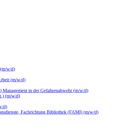
 (m/w/d)
Arbeit (m/w/d)
c.) Management in der Gefahrenabwehr (m/w/d)
.) (m/w/d)
w/d)
ionsdienste, Fachrichtung Bibliothek (FAMI) (m/w/d)