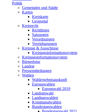
Politik
Gemeinden und Städte
Karten
Kreiskarte
Geoportal
Kreisrecht
Richtlinien
Satzungen
Verordnungen
Vereinbarungen
Kreistag & Ausschüsse
Kreistagsinformationssystem
Kreistagsinformationssystem
Bürgerlotse
Landrat
Pressemitteilungen
Wahlen
Wahlergebnisauskunft
Europawahlen
Europawahl 2019
Landratswahl
Landtagswahlen
Kommunalwahlen
Bundestagswahlen
Bundestagswahl 2021