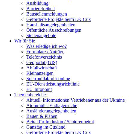
Ausbildung
Barrierefreiheit
Baustellenmeldungen
Geförderte Projekte beim LK Cux
Haushaltsangelegenheiten
Öffentliche Ausschreibungen
Stellenangebote
Wir für Sie
Was erledige ich wo?
Formulare / Anträge
Telefonverzeichnis
Geoportal (GIS)
Abfallwirtschaft
Kleinanzeigen
Sperrmüllabfuhr online
EU-Dienstleistungsrichtlinie
EU-Infopoint
Themenbereiche
Aktuell: Informationen Vertriebener aus der Ukraine
Atommüll - Endlagersuche
Ausländerangelegenheiten
Bauen & Planen
Beirat für Inklusion / Seniorenbeirat
Ganztag im Cuxland
Geförderte Projekte beim LK Cux