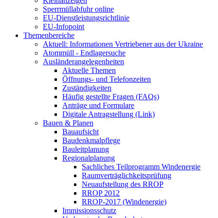
Kleinanzeigen
Sperrmüllabfuhr online
EU-Dienstleistungsrichtlinie
EU-Infopoint
Themenbereiche
Aktuell: Informationen Vertriebener aus der Ukraine
Atommüll - Endlagersuche
Ausländerangelegenheiten
Aktuelle Themen
Öffnungs- und Telefonzeiten
Zuständigkeiten
Häufig gestellte Fragen (FAQs)
Anträge und Formulare
Digitale Antragstellung (Link)
Bauen & Planen
Bauaufsicht
Baudenkmalpflege
Bauleitplanung
Regionalplanung
Sachliches Teilprogramm Windenergie
Raumverträglichkeitsprüfung
Neuaufstellung des RROP
RROP 2012
RROP-2017 (Windenergie)
Immissionsschutz