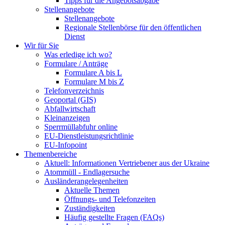
Tipps für die Angebotsabgabe
Stellenangebote
Stellenangebote
Regionale Stellenbörse für den öffentlichen
Dienst
Wir für Sie
Was erledige ich wo?
Formulare / Anträge
Formulare A bis L
Formulare M bis Z
Telefonverzeichnis
Geoportal (GIS)
Abfallwirtschaft
Kleinanzeigen
Sperrmüllabfuhr online
EU-Dienstleistungsrichtlinie
EU-Infopoint
Themenbereiche
Aktuell: Informationen Vertriebener aus der Ukraine
Atommüll - Endlagersuche
Ausländerangelegenheiten
Aktuelle Themen
Öffnungs- und Telefonzeiten
Zuständigkeiten
Häufig gestellte Fragen (FAQs)