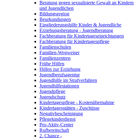
Beratung gegen sexualisierte Gewalt an Kindern
und Jugendlichen
Bildungsregion
Beurkundungen
Eingliederungshilfe Kinder & Jugendliche
Erziehungsberatung - Jugendberatung
Fachberatung für Kindertageseinrichtungen
Fachberatung für Kindertagespflege
Familienschulen
Familien-Wegweiser
Familienzentren
Frühe Hilfen
Hilfen zur Erziehung
Jugendberufsagentur
Jugendhilfe im Strafverfahren
Jugendhilfestationen
Jugendpflege
Jugendschutz
Kindertagespflege - Kostenübernahme
Kindertagesstätten - Zuschüsse
Negativbescheinigung
Pflegekinderdienst
Pro-Aktiv-Center
Rufbereitschaft
2. Chance -