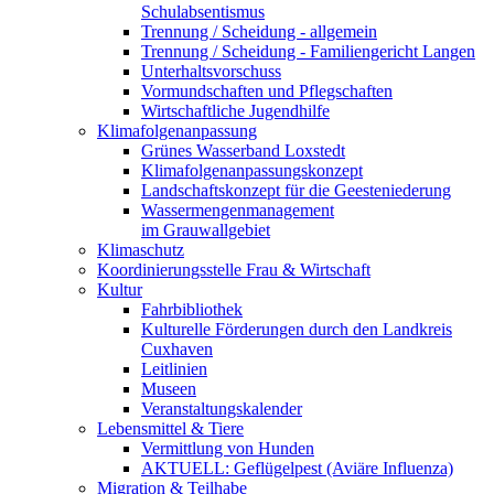
Schulabsentismus
Trennung / Scheidung - allgemein
Trennung / Scheidung - Familiengericht Langen
Unterhaltsvorschuss
Vormundschaften und Pflegschaften
Wirtschaftliche Jugendhilfe
Klimafolgenanpassung
Grünes Wasserband Loxstedt
Klimafolgenanpassungskonzept
Landschaftskonzept für die Geesteniederung
Wassermengenmanagement
im Grauwallgebiet
Klimaschutz
Koordinierungsstelle Frau & Wirtschaft
Kultur
Fahrbibliothek
Kulturelle Förderungen durch den Landkreis
Cuxhaven
Leitlinien
Museen
Veranstaltungskalender
Lebensmittel & Tiere
Vermittlung von Hunden
AKTUELL: Geflügelpest (Aviäre Influenza)
Migration & Teilhabe