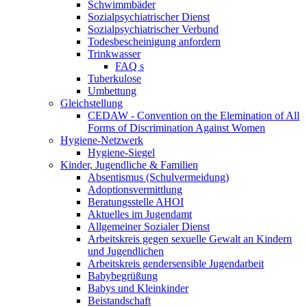
Schwimmbäder
Sozialpsychiatrischer Dienst
Sozialpsychiatrischer Verbund
Todesbescheinigung anfordern
Trinkwasser
FAQ s
Tuberkulose
Umbettung
Gleichstellung
CEDAW - Convention on the Elemination of All
Forms of Discrimination Against Women
Hygiene-Netzwerk
Hygiene-Siegel
Kinder, Jugendliche & Familien
Absentismus (Schulvermeidung)
Adoptionsvermittlung
Beratungsstelle AHOI
Aktuelles im Jugendamt
Allgemeiner Sozialer Dienst
Arbeitskreis gegen sexuelle Gewalt an Kindern
und Jugendlichen
Arbeitskreis gendersensible Jugendarbeit
Babybegrüßung
Babys und Kleinkinder
Beistandschaft