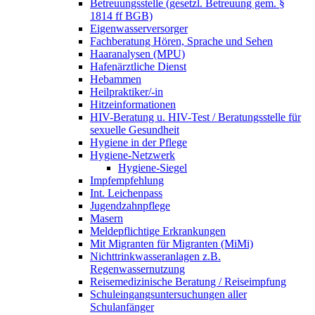
Betreuungsstelle (gesetzl. Betreuung gem. §
1814 ff BGB)
Eigenwasserversorger
Fachberatung Hören, Sprache und Sehen
Haaranalysen (MPU)
Hafenärztliche Dienst
Hebammen
Heilpraktiker/-in
Hitzeinformationen
HIV-Beratung u. HIV-Test / Beratungsstelle für
sexuelle Gesundheit
Hygiene in der Pflege
Hygiene-Netzwerk
Hygiene-Siegel
Impfempfehlung
Int. Leichenpass
Jugendzahnpflege
Masern
Meldepflichtige Erkrankungen
Mit Migranten für Migranten (MiMi)
Nichttrinkwasseranlagen z.B.
Regenwassernutzung
Reisemedizinische Beratung / Reiseimpfung
Schuleingangsuntersuchungen aller
Schulanfänger