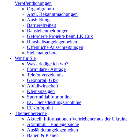
Veröffentlichungen
Organigramm
Amtl. Bekanntmachungen
Ausbildung
Barrierefreiheit
Baustellenmeldungen
Geförderte Projekte beim LK Cux
Haushaltsangelegenheiten
Öffentliche Ausschreibungen
Stellenangebote
Wir für Sie
Was erledige ich wo?
Formulare / Anträge
Telefonverzeichnis
Geoportal (GIS)
Abfallwirtschaft
Kleinanzeigen
Sperrmüllabfuhr online
EU-Dienstleistungsrichtlinie
EU-Infopoint
Themenbereiche
Aktuell: Informationen Vertriebener aus der Ukraine
Atommüll - Endlagersuche
Ausländerangelegenheiten
Bauen & Planen