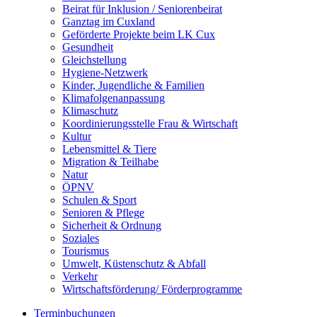
Beirat für Inklusion / Seniorenbeirat
Ganztag im Cuxland
Geförderte Projekte beim LK Cux
Gesundheit
Gleichstellung
Hygiene-Netzwerk
Kinder, Jugendliche & Familien
Klimafolgenanpassung
Klimaschutz
Koordinierungsstelle Frau & Wirtschaft
Kultur
Lebensmittel & Tiere
Migration & Teilhabe
Natur
ÖPNV
Schulen & Sport
Senioren & Pflege
Sicherheit & Ordnung
Soziales
Tourismus
Umwelt, Küstenschutz & Abfall
Verkehr
Wirtschaftsförderung/ Förderprogramme
Terminbuchungen