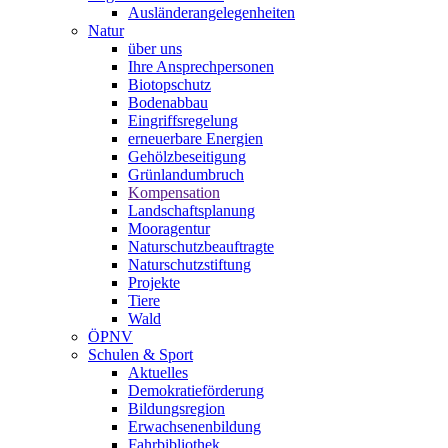
Ausländerangelegenheiten
Natur
über uns
Ihre Ansprechpersonen
Biotopschutz
Bodenabbau
Eingriffsregelung
erneuerbare Energien
Gehölzbeseitigung
Grünlandumbruch
Kompensation
Landschaftsplanung
Mooragentur
Naturschutzbeauftragte
Naturschutzstiftung
Projekte
Tiere
Wald
ÖPNV
Schulen & Sport
Aktuelles
Demokratieförderung
Bildungsregion
Erwachsenenbildung
Fahrbibliothek