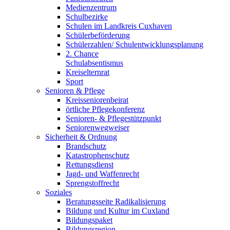
Medienzentrum
Schulbezirke
Schulen im Landkreis Cuxhaven
Schülerbeförderung
Schülerzahlen/ Schulentwicklungsplanung
2. Chance
Schulabsentismus
Kreiselternrat
Sport
Senioren & Pflege
Kreisseniorenbeirat
örtliche Pflegekonferenz
Senioren- & Pflegestützpunkt
Seniorenwegweiser
Sicherheit & Ordnung
Brandschutz
Katastrophenschutz
Rettungsdienst
Jagd- und Waffenrecht
Sprengstoffrecht
Soziales
Beratungsseite Radikalisierung
Bildung und Kultur im Cuxland
Bildungspaket
Bildungsregion