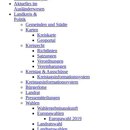
Aktuelles im
Ausländerwesen
Landkreis &
Politik
Gemeinden und Städte
Karten
Kreiskarte
Geoportal
Kreisrecht
Richtlinien
Satzungen
Verordnungen
Vereinbarungen
Kreistag & Ausschüsse
Kreistagsinformationssystem
Kreistagsinformationssystem
Bürgerlotse
Landrat
Pressemitteilungen
Wahlen
Wahlergebnisauskunft
Europawahlen
Europawahl 2019
Landratswahl
Landtagswahlen