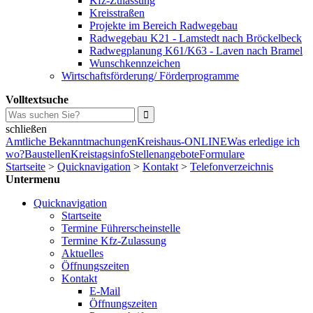
Kfz-Zulassung
Kreisstraßen
Projekte im Bereich Radwegebau
Radwegebau K21 - Lamstedt nach Bröckelbeck
Radwegplanung K61/K63 - Laven nach Bramel
Wunschkennzeichen
Wirtschaftsförderung/ Förderprogramme
Volltextsuche
schließen
Amtliche Bekanntmachungen
Kreishaus-ONLINE
Was erledige ich
wo?
Baustellen
Kreistagsinfo
Stellenangebote
Formulare
Startseite
>
Quicknavigation
>
Kontakt
>
Telefonverzeichnis
Untermenu
Quicknavigation
Startseite
Termine Führerscheinstelle
Termine Kfz-Zulassung
Aktuelles
Öffnungszeiten
Kontakt
E-Mail
Öffnungszeiten