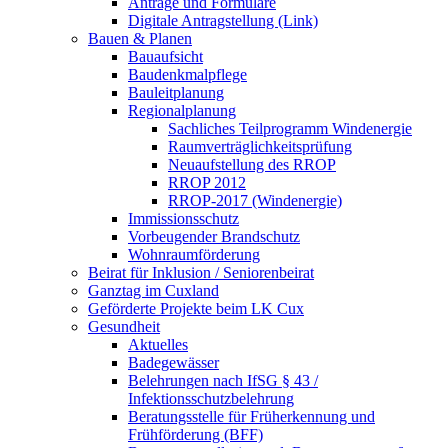
Anträge und Formulare
Digitale Antragstellung (Link)
Bauen & Planen
Bauaufsicht
Baudenkmalpflege
Bauleitplanung
Regionalplanung
Sachliches Teilprogramm Windenergie
Raumverträglichkeitsprüfung
Neuaufstellung des RROP
RROP 2012
RROP-2017 (Windenergie)
Immissionsschutz
Vorbeugender Brandschutz
Wohnraumförderung
Beirat für Inklusion / Seniorenbeirat
Ganztag im Cuxland
Geförderte Projekte beim LK Cux
Gesundheit
Aktuelles
Badegewässer
Belehrungen nach IfSG § 43 /
Infektionsschutzbelehrung
Beratungsstelle für Früherkennung und
Frühförderung (BFF)