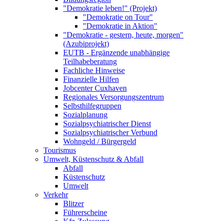
"Demokratie leben!" (Projekt)
"Demokratie on Tour"
"Demokratie in Aktion"
"Demokratie - gestern, heute, morgen"
(Azubiprojekt)
EUTB - Ergänzende unabhängige
Teilhabeberatung
Fachliche Hinweise
Finanzielle Hilfen
Jobcenter Cuxhaven
Regionales Versorgungszentrum
Selbsthilfegruppen
Sozialplanung
Sozialpsychiatrischer Dienst
Sozialpsychiatrischer Verbund
Wohngeld / Bürgergeld
Tourismus
Umwelt, Küstenschutz & Abfall
Abfall
Küstenschutz
Umwelt
Verkehr
Blitzer
Führerscheine