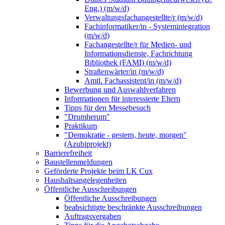
Eng.) (m/w/d)
Verwaltungsfachangestellte/r (m/w/d)
Fachinformatiker/in - Systemintegration
(m/w/d)
Fachangestellte/r für Medien- und
Informationsdienste, Fachrichtung
Bibliothek (FAMI) (m/w/d)
Straßenwärter/in (m/w/d)
Amtl. Fachassistent/in (m/w/d)
Bewerbung und Auswahlverfahren
Informationen für interessierte Eltern
Tipps für den Messebesuch
"Drumherum"
Praktikum
"Demokratie - gestern, heute, morgen"
(Azubiprojekt)
Barrierefreiheit
Baustellenmeldungen
Geförderte Projekte beim LK Cux
Haushaltsangelegenheiten
Öffentliche Ausschreibungen
Öffentliche Ausschreibungen
beabsichtigte beschränkte Ausschreibungen
Auftragsvergaben