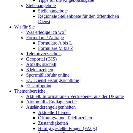
Tipps für die Angebotsabgabe
Stellenangebote
Stellenangebote
Regionale Stellenbörse für den öffentlichen
Dienst
Wir für Sie
Was erledige ich wo?
Formulare / Anträge
Formulare A bis L
Formulare M bis Z
Telefonverzeichnis
Geoportal (GIS)
Abfallwirtschaft
Kleinanzeigen
Sperrmüllabfuhr online
EU-Dienstleistungsrichtlinie
EU-Infopoint
Themenbereiche
Aktuell: Informationen Vertriebener aus der Ukraine
Atommüll - Endlagersuche
Ausländerangelegenheiten
Aktuelle Themen
Öffnungs- und Telefonzeiten
Zuständigkeiten
Häufig gestellte Fragen (FAQs)