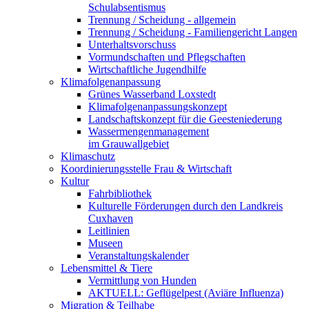
Schulabsentismus
Trennung / Scheidung - allgemein
Trennung / Scheidung - Familiengericht Langen
Unterhaltsvorschuss
Vormundschaften und Pflegschaften
Wirtschaftliche Jugendhilfe
Klimafolgenanpassung
Grünes Wasserband Loxstedt
Klimafolgenanpassungskonzept
Landschaftskonzept für die Geesteniederung
Wassermengenmanagement
im Grauwallgebiet
Klimaschutz
Koordinierungsstelle Frau & Wirtschaft
Kultur
Fahrbibliothek
Kulturelle Förderungen durch den Landkreis
Cuxhaven
Leitlinien
Museen
Veranstaltungskalender
Lebensmittel & Tiere
Vermittlung von Hunden
AKTUELL: Geflügelpest (Aviäre Influenza)
Migration & Teilhabe