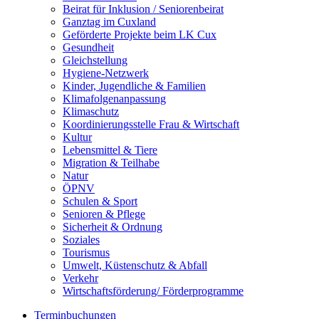
Beirat für Inklusion / Seniorenbeirat
Ganztag im Cuxland
Geförderte Projekte beim LK Cux
Gesundheit
Gleichstellung
Hygiene-Netzwerk
Kinder, Jugendliche & Familien
Klimafolgenanpassung
Klimaschutz
Koordinierungsstelle Frau & Wirtschaft
Kultur
Lebensmittel & Tiere
Migration & Teilhabe
Natur
ÖPNV
Schulen & Sport
Senioren & Pflege
Sicherheit & Ordnung
Soziales
Tourismus
Umwelt, Küstenschutz & Abfall
Verkehr
Wirtschaftsförderung/ Förderprogramme
Terminbuchungen