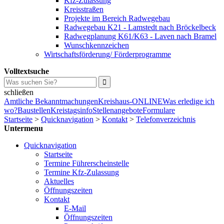
Kfz-Zulassung
Kreisstraßen
Projekte im Bereich Radwegebau
Radwegebau K21 - Lamstedt nach Bröckelbeck
Radwegplanung K61/K63 - Laven nach Bramel
Wunschkennzeichen
Wirtschaftsförderung/ Förderprogramme
Volltextsuche
schließen
Amtliche Bekanntmachungen
Kreishaus-ONLINE
Was erledige ich
wo?
Baustellen
Kreistagsinfo
Stellenangebote
Formulare
Startseite
>
Quicknavigation
>
Kontakt
>
Telefonverzeichnis
Untermenu
Quicknavigation
Startseite
Termine Führerscheinstelle
Termine Kfz-Zulassung
Aktuelles
Öffnungszeiten
Kontakt
E-Mail
Öffnungszeiten