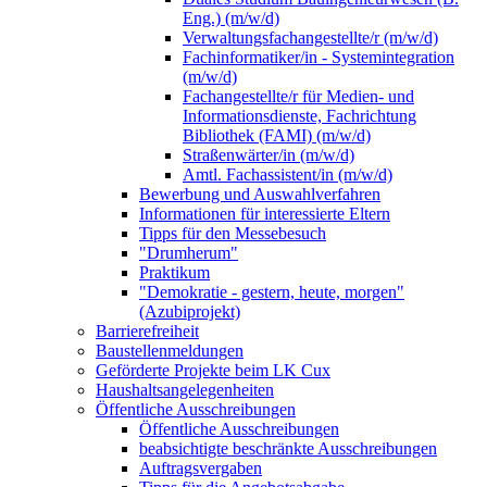
Eng.) (m/w/d)
Verwaltungsfachangestellte/r (m/w/d)
Fachinformatiker/in - Systemintegration
(m/w/d)
Fachangestellte/r für Medien- und
Informationsdienste, Fachrichtung
Bibliothek (FAMI) (m/w/d)
Straßenwärter/in (m/w/d)
Amtl. Fachassistent/in (m/w/d)
Bewerbung und Auswahlverfahren
Informationen für interessierte Eltern
Tipps für den Messebesuch
"Drumherum"
Praktikum
"Demokratie - gestern, heute, morgen"
(Azubiprojekt)
Barrierefreiheit
Baustellenmeldungen
Geförderte Projekte beim LK Cux
Haushaltsangelegenheiten
Öffentliche Ausschreibungen
Öffentliche Ausschreibungen
beabsichtigte beschränkte Ausschreibungen
Auftragsvergaben