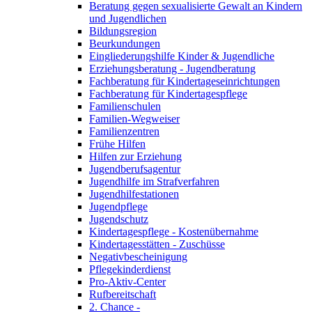
Beratung gegen sexualisierte Gewalt an Kindern
und Jugendlichen
Bildungsregion
Beurkundungen
Eingliederungshilfe Kinder & Jugendliche
Erziehungsberatung - Jugendberatung
Fachberatung für Kindertageseinrichtungen
Fachberatung für Kindertagespflege
Familienschulen
Familien-Wegweiser
Familienzentren
Frühe Hilfen
Hilfen zur Erziehung
Jugendberufsagentur
Jugendhilfe im Strafverfahren
Jugendhilfestationen
Jugendpflege
Jugendschutz
Kindertagespflege - Kostenübernahme
Kindertagesstätten - Zuschüsse
Negativbescheinigung
Pflegekinderdienst
Pro-Aktiv-Center
Rufbereitschaft
2. Chance -