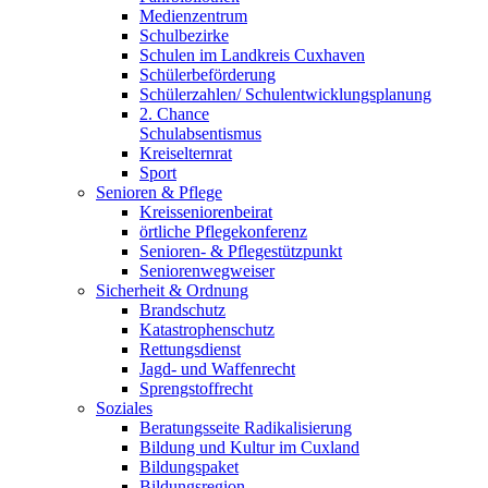
Medienzentrum
Schulbezirke
Schulen im Landkreis Cuxhaven
Schülerbeförderung
Schülerzahlen/ Schulentwicklungsplanung
2. Chance
Schulabsentismus
Kreiselternrat
Sport
Senioren & Pflege
Kreisseniorenbeirat
örtliche Pflegekonferenz
Senioren- & Pflegestützpunkt
Seniorenwegweiser
Sicherheit & Ordnung
Brandschutz
Katastrophenschutz
Rettungsdienst
Jagd- und Waffenrecht
Sprengstoffrecht
Soziales
Beratungsseite Radikalisierung
Bildung und Kultur im Cuxland
Bildungspaket
Bildungsregion