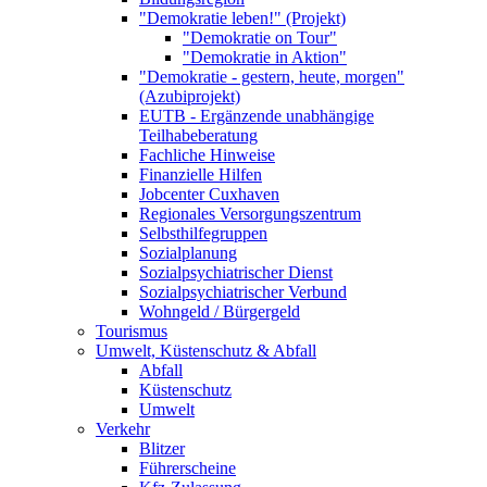
"Demokratie leben!" (Projekt)
"Demokratie on Tour"
"Demokratie in Aktion"
"Demokratie - gestern, heute, morgen"
(Azubiprojekt)
EUTB - Ergänzende unabhängige
Teilhabeberatung
Fachliche Hinweise
Finanzielle Hilfen
Jobcenter Cuxhaven
Regionales Versorgungszentrum
Selbsthilfegruppen
Sozialplanung
Sozialpsychiatrischer Dienst
Sozialpsychiatrischer Verbund
Wohngeld / Bürgergeld
Tourismus
Umwelt, Küstenschutz & Abfall
Abfall
Küstenschutz
Umwelt
Verkehr
Blitzer
Führerscheine