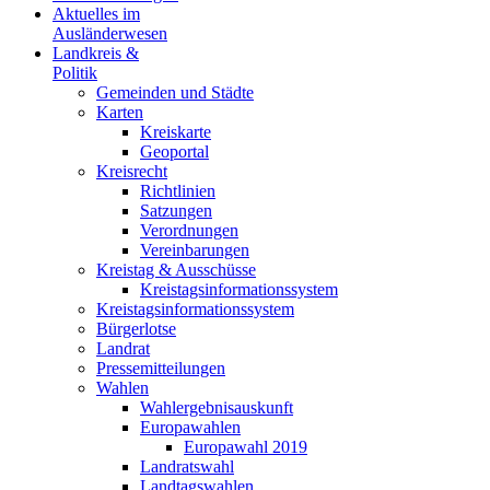
Aktuelles im
Ausländerwesen
Landkreis &
Politik
Gemeinden und Städte
Karten
Kreiskarte
Geoportal
Kreisrecht
Richtlinien
Satzungen
Verordnungen
Vereinbarungen
Kreistag & Ausschüsse
Kreistagsinformationssystem
Kreistagsinformationssystem
Bürgerlotse
Landrat
Pressemitteilungen
Wahlen
Wahlergebnisauskunft
Europawahlen
Europawahl 2019
Landratswahl
Landtagswahlen