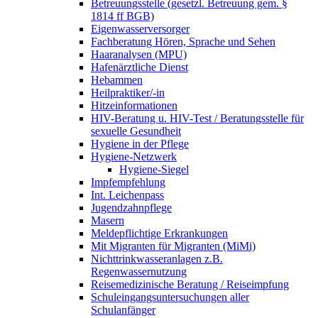
Betreuungsstelle (gesetzl. Betreuung gem. §
1814 ff BGB)
Eigenwasserversorger
Fachberatung Hören, Sprache und Sehen
Haaranalysen (MPU)
Hafenärztliche Dienst
Hebammen
Heilpraktiker/-in
Hitzeinformationen
HIV-Beratung u. HIV-Test / Beratungsstelle für
sexuelle Gesundheit
Hygiene in der Pflege
Hygiene-Netzwerk
Hygiene-Siegel
Impfempfehlung
Int. Leichenpass
Jugendzahnpflege
Masern
Meldepflichtige Erkrankungen
Mit Migranten für Migranten (MiMi)
Nichttrinkwasseranlagen z.B.
Regenwassernutzung
Reisemedizinische Beratung / Reiseimpfung
Schuleingangsuntersuchungen aller
Schulanfänger