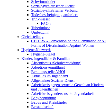
Schwimmbäder
Sozialpsychiatrischer Dienst
Sozialpsychiatrischer Verbund
Todesbescheinigung anfordern
Trinkwasser
FAQ s
Tuberkulose
Umbettung
Gleichstellung
CEDAW - Convention on the Elemination of All
Forms of Discrimination Against Women
Hygiene-Netzwerk
Hygiene-Siegel
Kinder, Jugendliche & Familien
Absentismus (Schulvermeidung)
Adoptionsvermittlung
Beratungsstelle AHOI
Aktuelles im Jugendamt
Allgemeiner Sozialer Dienst
Arbeitskreis gegen sexuelle Gewalt an Kindern
und Jugendlichen
Arbeitskreis gendersensible Jugendarbeit
Babybegrüßung
Babys und Kleinkinder
Beistandschaft