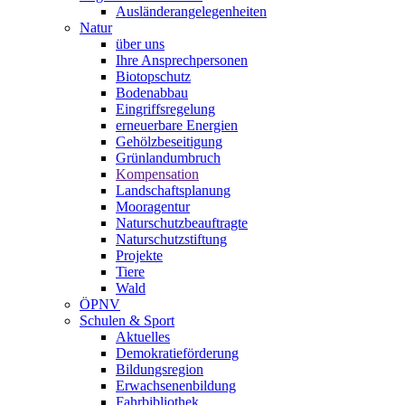
Ausländerangelegenheiten
Natur
über uns
Ihre Ansprechpersonen
Biotopschutz
Bodenabbau
Eingriffsregelung
erneuerbare Energien
Gehölzbeseitigung
Grünlandumbruch
Kompensation
Landschaftsplanung
Mooragentur
Naturschutzbeauftragte
Naturschutzstiftung
Projekte
Tiere
Wald
ÖPNV
Schulen & Sport
Aktuelles
Demokratieförderung
Bildungsregion
Erwachsenenbildung
Fahrbibliothek