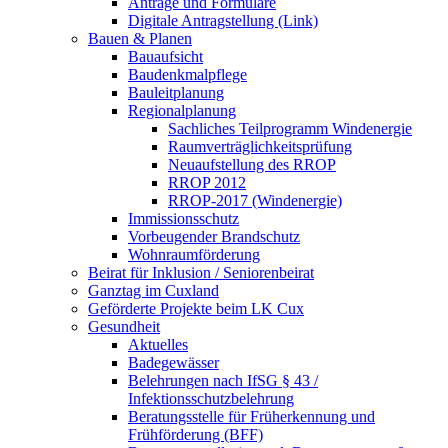
Anträge und Formulare
Digitale Antragstellung (Link)
Bauen & Planen
Bauaufsicht
Baudenkmalpflege
Bauleitplanung
Regionalplanung
Sachliches Teilprogramm Windenergie
Raumverträglichkeitsprüfung
Neuaufstellung des RROP
RROP 2012
RROP-2017 (Windenergie)
Immissionsschutz
Vorbeugender Brandschutz
Wohnraumförderung
Beirat für Inklusion / Seniorenbeirat
Ganztag im Cuxland
Geförderte Projekte beim LK Cux
Gesundheit
Aktuelles
Badegewässer
Belehrungen nach IfSG § 43 /
Infektionsschutzbelehrung
Beratungsstelle für Früherkennung und
Frühförderung (BFF)