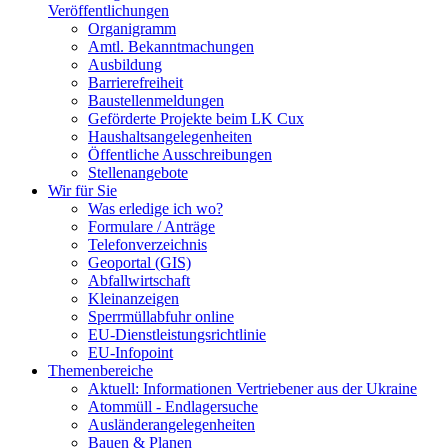
Veröffentlichungen
Organigramm
Amtl. Bekanntmachungen
Ausbildung
Barrierefreiheit
Baustellenmeldungen
Geförderte Projekte beim LK Cux
Haushaltsangelegenheiten
Öffentliche Ausschreibungen
Stellenangebote
Wir für Sie
Was erledige ich wo?
Formulare / Anträge
Telefonverzeichnis
Geoportal (GIS)
Abfallwirtschaft
Kleinanzeigen
Sperrmüllabfuhr online
EU-Dienstleistungsrichtlinie
EU-Infopoint
Themenbereiche
Aktuell: Informationen Vertriebener aus der Ukraine
Atommüll - Endlagersuche
Ausländerangelegenheiten
Bauen & Planen