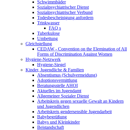
Schwimmbäder
Sozialpsychiatrischer Dienst
Sozialpsychiatrischer Verbund
Todesbescheinigung anfordern
Trinkwasser
FAQ s
Tuberkulose
Umbettung
Gleichstellung
CEDAW - Convention on the Elemination of All
Forms of Discrimination Against Women
Hygiene-Netzwerk
Hygiene-Siegel
Kinder, Jugendliche & Familien
Absentismus (Schulvermeidung)
Adoptionsvermittlung
Beratungsstelle AHOI
Aktuelles im Jugendamt
Allgemeiner Sozialer Dienst
Arbeitskreis gegen sexuelle Gewalt an Kindern
und Jugendlichen
Arbeitskreis gendersensible Jugendarbeit
Babybegrüßung
Babys und Kleinkinder
Beistandschaft