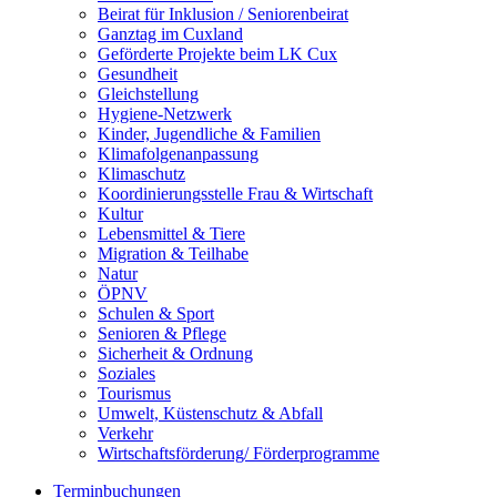
Beirat für Inklusion / Seniorenbeirat
Ganztag im Cuxland
Geförderte Projekte beim LK Cux
Gesundheit
Gleichstellung
Hygiene-Netzwerk
Kinder, Jugendliche & Familien
Klimafolgenanpassung
Klimaschutz
Koordinierungsstelle Frau & Wirtschaft
Kultur
Lebensmittel & Tiere
Migration & Teilhabe
Natur
ÖPNV
Schulen & Sport
Senioren & Pflege
Sicherheit & Ordnung
Soziales
Tourismus
Umwelt, Küstenschutz & Abfall
Verkehr
Wirtschaftsförderung/ Förderprogramme
Terminbuchungen