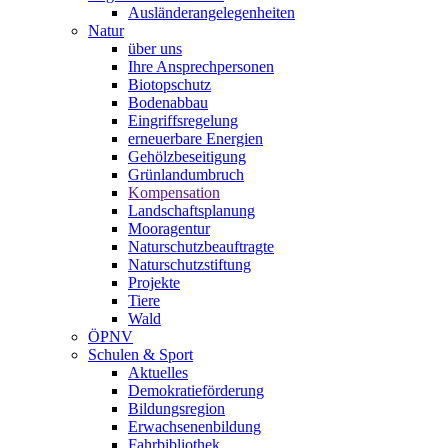
Ausländerangelegenheiten
Natur
über uns
Ihre Ansprechpersonen
Biotopschutz
Bodenabbau
Eingriffsregelung
erneuerbare Energien
Gehölzbeseitigung
Grünlandumbruch
Kompensation
Landschaftsplanung
Mooragentur
Naturschutzbeauftragte
Naturschutzstiftung
Projekte
Tiere
Wald
ÖPNV
Schulen & Sport
Aktuelles
Demokratieförderung
Bildungsregion
Erwachsenenbildung
Fahrbibliothek