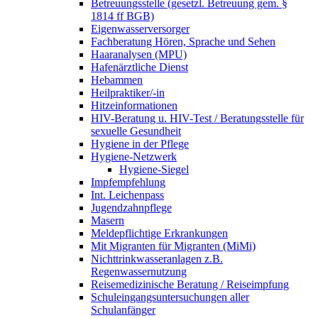
Betreuungsstelle (gesetzl. Betreuung gem. §
1814 ff BGB)
Eigenwasserversorger
Fachberatung Hören, Sprache und Sehen
Haaranalysen (MPU)
Hafenärztliche Dienst
Hebammen
Heilpraktiker/-in
Hitzeinformationen
HIV-Beratung u. HIV-Test / Beratungsstelle für
sexuelle Gesundheit
Hygiene in der Pflege
Hygiene-Netzwerk
Hygiene-Siegel
Impfempfehlung
Int. Leichenpass
Jugendzahnpflege
Masern
Meldepflichtige Erkrankungen
Mit Migranten für Migranten (MiMi)
Nichttrinkwasseranlagen z.B.
Regenwassernutzung
Reisemedizinische Beratung / Reiseimpfung
Schuleingangsuntersuchungen aller
Schulanfänger