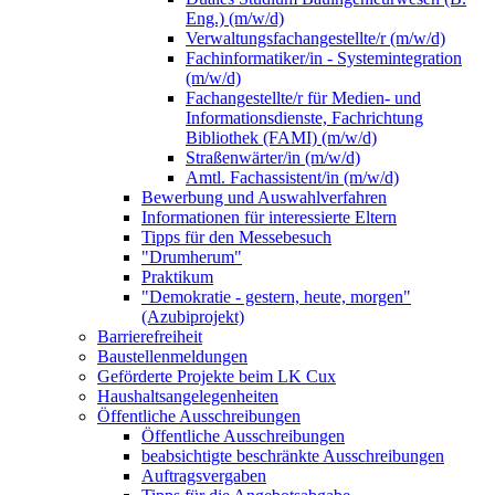
Eng.) (m/w/d)
Verwaltungsfachangestellte/r (m/w/d)
Fachinformatiker/in - Systemintegration
(m/w/d)
Fachangestellte/r für Medien- und
Informationsdienste, Fachrichtung
Bibliothek (FAMI) (m/w/d)
Straßenwärter/in (m/w/d)
Amtl. Fachassistent/in (m/w/d)
Bewerbung und Auswahlverfahren
Informationen für interessierte Eltern
Tipps für den Messebesuch
"Drumherum"
Praktikum
"Demokratie - gestern, heute, morgen"
(Azubiprojekt)
Barrierefreiheit
Baustellenmeldungen
Geförderte Projekte beim LK Cux
Haushaltsangelegenheiten
Öffentliche Ausschreibungen
Öffentliche Ausschreibungen
beabsichtigte beschränkte Ausschreibungen
Auftragsvergaben