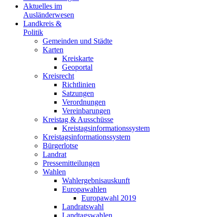
Aktuelles im
Ausländerwesen
Landkreis &
Politik
Gemeinden und Städte
Karten
Kreiskarte
Geoportal
Kreisrecht
Richtlinien
Satzungen
Verordnungen
Vereinbarungen
Kreistag & Ausschüsse
Kreistagsinformationssystem
Kreistagsinformationssystem
Bürgerlotse
Landrat
Pressemitteilungen
Wahlen
Wahlergebnisauskunft
Europawahlen
Europawahl 2019
Landratswahl
Landtagswahlen