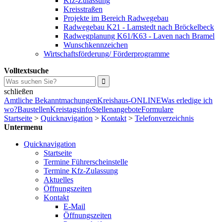
Kfz-Zulassung
Kreisstraßen
Projekte im Bereich Radwegebau
Radwegebau K21 - Lamstedt nach Bröckelbeck
Radwegplanung K61/K63 - Laven nach Bramel
Wunschkennzeichen
Wirtschaftsförderung/ Förderprogramme
Volltextsuche
schließen
Amtliche Bekanntmachungen
Kreishaus-ONLINE
Was erledige ich
wo?
Baustellen
Kreistagsinfo
Stellenangebote
Formulare
Startseite
>
Quicknavigation
>
Kontakt
>
Telefonverzeichnis
Untermenu
Quicknavigation
Startseite
Termine Führerscheinstelle
Termine Kfz-Zulassung
Aktuelles
Öffnungszeiten
Kontakt
E-Mail
Öffnungszeiten