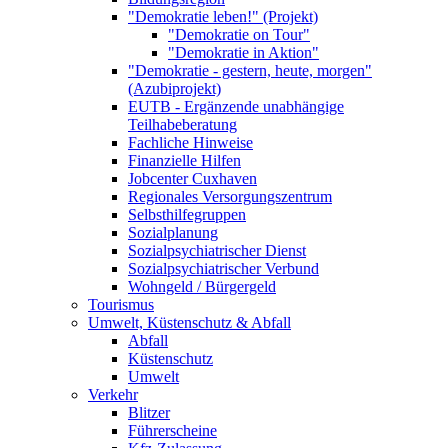
"Demokratie leben!" (Projekt)
"Demokratie on Tour"
"Demokratie in Aktion"
"Demokratie - gestern, heute, morgen"
(Azubiprojekt)
EUTB - Ergänzende unabhängige
Teilhabeberatung
Fachliche Hinweise
Finanzielle Hilfen
Jobcenter Cuxhaven
Regionales Versorgungszentrum
Selbsthilfegruppen
Sozialplanung
Sozialpsychiatrischer Dienst
Sozialpsychiatrischer Verbund
Wohngeld / Bürgergeld
Tourismus
Umwelt, Küstenschutz & Abfall
Abfall
Küstenschutz
Umwelt
Verkehr
Blitzer
Führerscheine