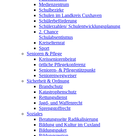
Medienzentrum
Schulbezirke
Schulen im Landkreis Cuxhaven
Schülerbeförderung
Schülerzahlen/ Schulentwicklungsplanung
2. Chance
Schulabsentismus
Kreiselternrat
Sport
Senioren & Pflege
Kreisseniorenbeirat
örtliche Pflegekonferenz
Senioren- & Pflegestützpunkt
Seniorenwegweiser
Sicherheit & Ordnung
Brandschutz
Katastrophenschutz
Rettungsdienst
Jagd- und Waffenrecht
Sprengstoffrecht
Soziales
Beratungsseite Radikalisierung
Bildung und Kultur im Cuxland
Bildungspaket
Bildungsregion