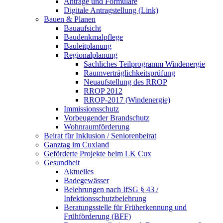
Anträge und Formulare
Digitale Antragstellung (Link)
Bauen & Planen
Bauaufsicht
Baudenkmalpflege
Bauleitplanung
Regionalplanung
Sachliches Teilprogramm Windenergie
Raumverträglichkeitsprüfung
Neuaufstellung des RROP
RROP 2012
RROP-2017 (Windenergie)
Immissionsschutz
Vorbeugender Brandschutz
Wohnraumförderung
Beirat für Inklusion / Seniorenbeirat
Ganztag im Cuxland
Geförderte Projekte beim LK Cux
Gesundheit
Aktuelles
Badegewässer
Belehrungen nach IfSG § 43 /
Infektionsschutzbelehrung
Beratungsstelle für Früherkennung und
Frühförderung (BFF)