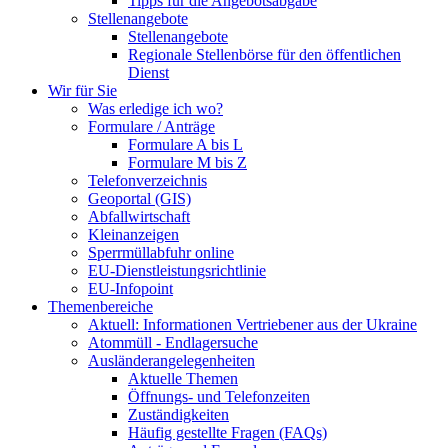
Tipps für die Angebotsabgabe
Stellenangebote
Stellenangebote
Regionale Stellenbörse für den öffentlichen
Dienst
Wir für Sie
Was erledige ich wo?
Formulare / Anträge
Formulare A bis L
Formulare M bis Z
Telefonverzeichnis
Geoportal (GIS)
Abfallwirtschaft
Kleinanzeigen
Sperrmüllabfuhr online
EU-Dienstleistungsrichtlinie
EU-Infopoint
Themenbereiche
Aktuell: Informationen Vertriebener aus der Ukraine
Atommüll - Endlagersuche
Ausländerangelegenheiten
Aktuelle Themen
Öffnungs- und Telefonzeiten
Zuständigkeiten
Häufig gestellte Fragen (FAQs)