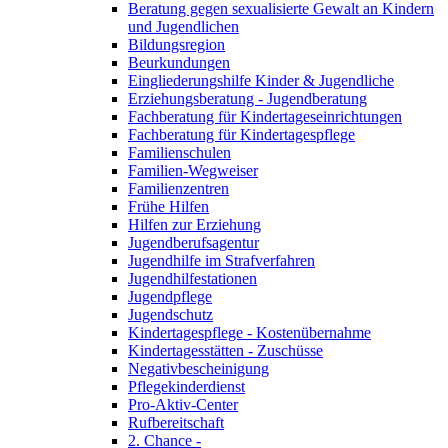
Beratung gegen sexualisierte Gewalt an Kindern
und Jugendlichen
Bildungsregion
Beurkundungen
Eingliederungshilfe Kinder & Jugendliche
Erziehungsberatung - Jugendberatung
Fachberatung für Kindertageseinrichtungen
Fachberatung für Kindertagespflege
Familienschulen
Familien-Wegweiser
Familienzentren
Frühe Hilfen
Hilfen zur Erziehung
Jugendberufsagentur
Jugendhilfe im Strafverfahren
Jugendhilfestationen
Jugendpflege
Jugendschutz
Kindertagespflege - Kostenübernahme
Kindertagesstätten - Zuschüsse
Negativbescheinigung
Pflegekinderdienst
Pro-Aktiv-Center
Rufbereitschaft
2. Chance -