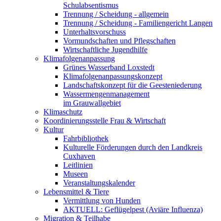
Schulabsentismus
Trennung / Scheidung - allgemein
Trennung / Scheidung - Familiengericht Langen
Unterhaltsvorschuss
Vormundschaften und Pflegschaften
Wirtschaftliche Jugendhilfe
Klimafolgenanpassung
Grünes Wasserband Loxstedt
Klimafolgenanpassungskonzept
Landschaftskonzept für die Geesteniederung
Wassermengenmanagement
im Grauwallgebiet
Klimaschutz
Koordinierungsstelle Frau & Wirtschaft
Kultur
Fahrbibliothek
Kulturelle Förderungen durch den Landkreis
Cuxhaven
Leitlinien
Museen
Veranstaltungskalender
Lebensmittel & Tiere
Vermittlung von Hunden
AKTUELL: Geflügelpest (Aviäre Influenza)
Migration & Teilhabe