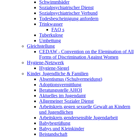
Schwimmbäder
Sozialpsychiatrischer Dienst
Sozialpsychiatrischer Verbund
Todesbescheinigung anfordern
Trinkwasser
FAQ s
Tuberkulose
Umbettung
Gleichstellung
CEDAW - Convention on the Elemination of All
Forms of Discrimination Against Women
Hygiene-Netzwerk
Hygiene-Siegel
Kinder, Jugendliche & Familien
Absentismus (Schulvermeidung)
Adoptionsvermittlung
Beratungsstelle AHOI
Aktuelles im Jugendamt
Allgemeiner Sozialer Dienst
Arbeitskreis gegen sexuelle Gewalt an Kindern
und Jugendlichen
Arbeitskreis gendersensible Jugendarbeit
Babybegrüßung
Babys und Kleinkinder
Beistandschaft