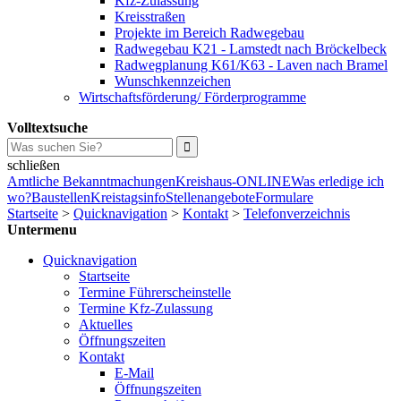
Kfz-Zulassung
Kreisstraßen
Projekte im Bereich Radwegebau
Radwegebau K21 - Lamstedt nach Bröckelbeck
Radwegplanung K61/K63 - Laven nach Bramel
Wunschkennzeichen
Wirtschaftsförderung/ Förderprogramme
Volltextsuche
schließen
Amtliche Bekanntmachungen
Kreishaus-ONLINE
Was erledige ich
wo?
Baustellen
Kreistagsinfo
Stellenangebote
Formulare
Startseite
>
Quicknavigation
>
Kontakt
>
Telefonverzeichnis
Untermenu
Quicknavigation
Startseite
Termine Führerscheinstelle
Termine Kfz-Zulassung
Aktuelles
Öffnungszeiten
Kontakt
E-Mail
Öffnungszeiten