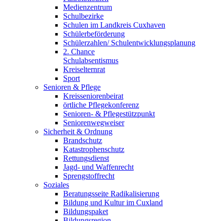
Medienzentrum
Schulbezirke
Schulen im Landkreis Cuxhaven
Schülerbeförderung
Schülerzahlen/ Schulentwicklungsplanung
2. Chance
Schulabsentismus
Kreiselternrat
Sport
Senioren & Pflege
Kreisseniorenbeirat
örtliche Pflegekonferenz
Senioren- & Pflegestützpunkt
Seniorenwegweiser
Sicherheit & Ordnung
Brandschutz
Katastrophenschutz
Rettungsdienst
Jagd- und Waffenrecht
Sprengstoffrecht
Soziales
Beratungsseite Radikalisierung
Bildung und Kultur im Cuxland
Bildungspaket
Bildungsregion