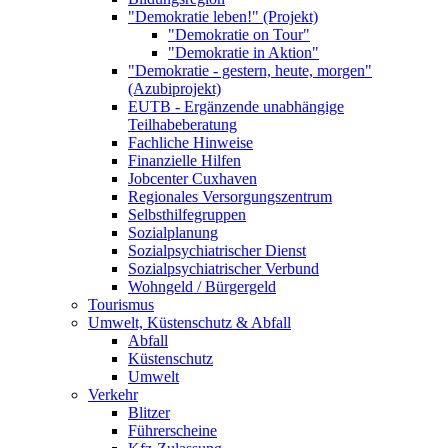
"Demokratie leben!" (Projekt)
"Demokratie on Tour"
"Demokratie in Aktion"
"Demokratie - gestern, heute, morgen"
(Azubiprojekt)
EUTB - Ergänzende unabhängige
Teilhabeberatung
Fachliche Hinweise
Finanzielle Hilfen
Jobcenter Cuxhaven
Regionales Versorgungszentrum
Selbsthilfegruppen
Sozialplanung
Sozialpsychiatrischer Dienst
Sozialpsychiatrischer Verbund
Wohngeld / Bürgergeld
Tourismus
Umwelt, Küstenschutz & Abfall
Abfall
Küstenschutz
Umwelt
Verkehr
Blitzer
Führerscheine