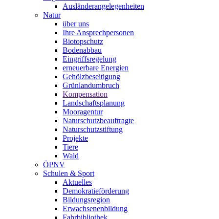
Ausländerangelegenheiten
Natur
über uns
Ihre Ansprechpersonen
Biotopschutz
Bodenabbau
Eingriffsregelung
erneuerbare Energien
Gehölzbeseitigung
Grünlandumbruch
Kompensation
Landschaftsplanung
Mooragentur
Naturschutzbeauftragte
Naturschutzstiftung
Projekte
Tiere
Wald
ÖPNV
Schulen & Sport
Aktuelles
Demokratieförderung
Bildungsregion
Erwachsenenbildung
Fahrbibliothek