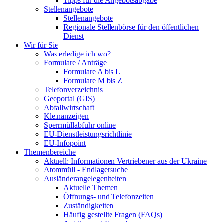
Tipps für die Angebotsabgabe
Stellenangebote
Stellenangebote
Regionale Stellenbörse für den öffentlichen
Dienst
Wir für Sie
Was erledige ich wo?
Formulare / Anträge
Formulare A bis L
Formulare M bis Z
Telefonverzeichnis
Geoportal (GIS)
Abfallwirtschaft
Kleinanzeigen
Sperrmüllabfuhr online
EU-Dienstleistungsrichtlinie
EU-Infopoint
Themenbereiche
Aktuell: Informationen Vertriebener aus der Ukraine
Atommüll - Endlagersuche
Ausländerangelegenheiten
Aktuelle Themen
Öffnungs- und Telefonzeiten
Zuständigkeiten
Häufig gestellte Fragen (FAQs)