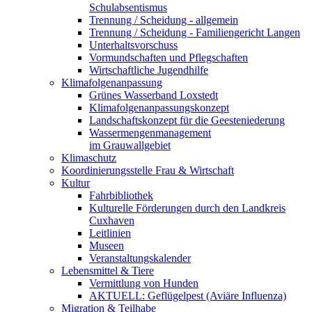
Schulabsentismus
Trennung / Scheidung - allgemein
Trennung / Scheidung - Familiengericht Langen
Unterhaltsvorschuss
Vormundschaften und Pflegschaften
Wirtschaftliche Jugendhilfe
Klimafolgenanpassung
Grünes Wasserband Loxstedt
Klimafolgenanpassungskonzept
Landschaftskonzept für die Geesteniederung
Wassermengenmanagement
im Grauwallgebiet
Klimaschutz
Koordinierungsstelle Frau & Wirtschaft
Kultur
Fahrbibliothek
Kulturelle Förderungen durch den Landkreis
Cuxhaven
Leitlinien
Museen
Veranstaltungskalender
Lebensmittel & Tiere
Vermittlung von Hunden
AKTUELL: Geflügelpest (Aviäre Influenza)
Migration & Teilhabe