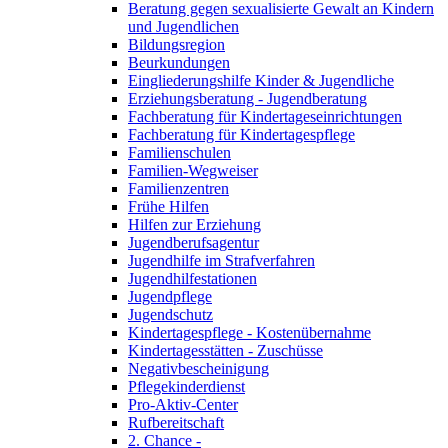
Beratung gegen sexualisierte Gewalt an Kindern
und Jugendlichen
Bildungsregion
Beurkundungen
Eingliederungshilfe Kinder & Jugendliche
Erziehungsberatung - Jugendberatung
Fachberatung für Kindertageseinrichtungen
Fachberatung für Kindertagespflege
Familienschulen
Familien-Wegweiser
Familienzentren
Frühe Hilfen
Hilfen zur Erziehung
Jugendberufsagentur
Jugendhilfe im Strafverfahren
Jugendhilfestationen
Jugendpflege
Jugendschutz
Kindertagespflege - Kostenübernahme
Kindertagesstätten - Zuschüsse
Negativbescheinigung
Pflegekinderdienst
Pro-Aktiv-Center
Rufbereitschaft
2. Chance -