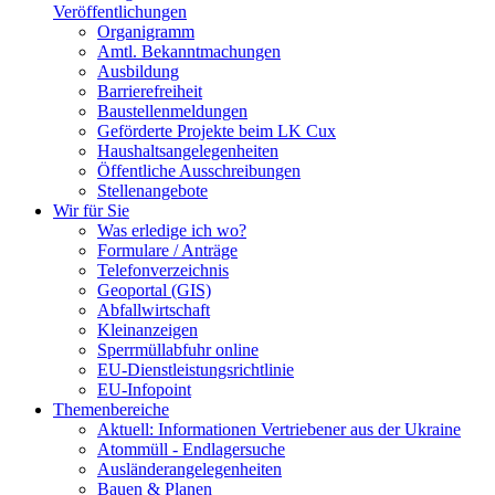
Veröffentlichungen
Organigramm
Amtl. Bekanntmachungen
Ausbildung
Barrierefreiheit
Baustellenmeldungen
Geförderte Projekte beim LK Cux
Haushaltsangelegenheiten
Öffentliche Ausschreibungen
Stellenangebote
Wir für Sie
Was erledige ich wo?
Formulare / Anträge
Telefonverzeichnis
Geoportal (GIS)
Abfallwirtschaft
Kleinanzeigen
Sperrmüllabfuhr online
EU-Dienstleistungsrichtlinie
EU-Infopoint
Themenbereiche
Aktuell: Informationen Vertriebener aus der Ukraine
Atommüll - Endlagersuche
Ausländerangelegenheiten
Bauen & Planen