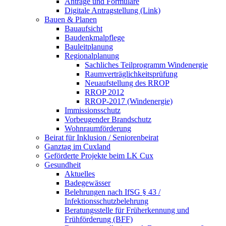
Anträge und Formulare
Digitale Antragstellung (Link)
Bauen & Planen
Bauaufsicht
Baudenkmalpflege
Bauleitplanung
Regionalplanung
Sachliches Teilprogramm Windenergie
Raumverträglichkeitsprüfung
Neuaufstellung des RROP
RROP 2012
RROP-2017 (Windenergie)
Immissionsschutz
Vorbeugender Brandschutz
Wohnraumförderung
Beirat für Inklusion / Seniorenbeirat
Ganztag im Cuxland
Geförderte Projekte beim LK Cux
Gesundheit
Aktuelles
Badegewässer
Belehrungen nach IfSG § 43 /
Infektionsschutzbelehrung
Beratungsstelle für Früherkennung und
Frühförderung (BFF)