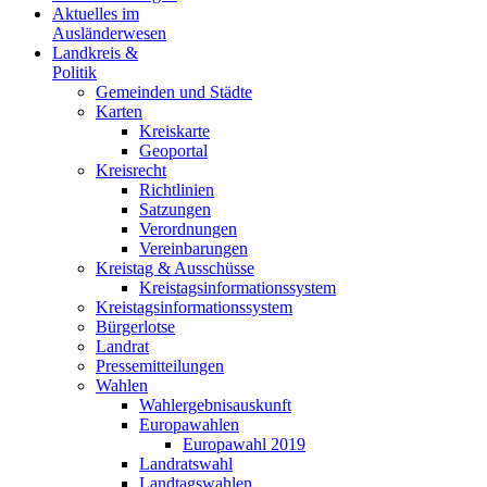
Aktuelles im
Ausländerwesen
Landkreis &
Politik
Gemeinden und Städte
Karten
Kreiskarte
Geoportal
Kreisrecht
Richtlinien
Satzungen
Verordnungen
Vereinbarungen
Kreistag & Ausschüsse
Kreistagsinformationssystem
Kreistagsinformationssystem
Bürgerlotse
Landrat
Pressemitteilungen
Wahlen
Wahlergebnisauskunft
Europawahlen
Europawahl 2019
Landratswahl
Landtagswahlen