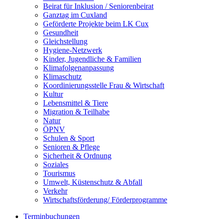
Beirat für Inklusion / Seniorenbeirat
Ganztag im Cuxland
Geförderte Projekte beim LK Cux
Gesundheit
Gleichstellung
Hygiene-Netzwerk
Kinder, Jugendliche & Familien
Klimafolgenanpassung
Klimaschutz
Koordinierungsstelle Frau & Wirtschaft
Kultur
Lebensmittel & Tiere
Migration & Teilhabe
Natur
ÖPNV
Schulen & Sport
Senioren & Pflege
Sicherheit & Ordnung
Soziales
Tourismus
Umwelt, Küstenschutz & Abfall
Verkehr
Wirtschaftsförderung/ Förderprogramme
Terminbuchungen