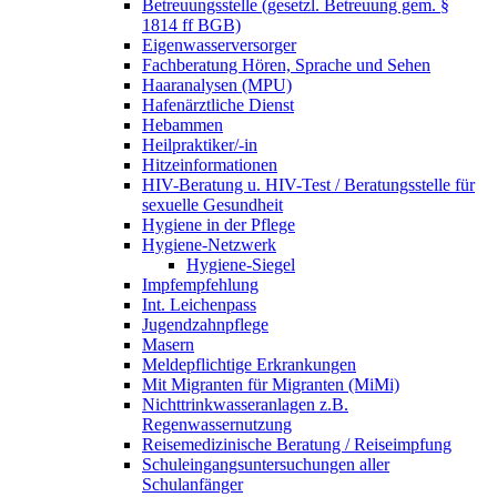
Betreuungsstelle (gesetzl. Betreuung gem. §
1814 ff BGB)
Eigenwasserversorger
Fachberatung Hören, Sprache und Sehen
Haaranalysen (MPU)
Hafenärztliche Dienst
Hebammen
Heilpraktiker/-in
Hitzeinformationen
HIV-Beratung u. HIV-Test / Beratungsstelle für
sexuelle Gesundheit
Hygiene in der Pflege
Hygiene-Netzwerk
Hygiene-Siegel
Impfempfehlung
Int. Leichenpass
Jugendzahnpflege
Masern
Meldepflichtige Erkrankungen
Mit Migranten für Migranten (MiMi)
Nichttrinkwasseranlagen z.B.
Regenwassernutzung
Reisemedizinische Beratung / Reiseimpfung
Schuleingangsuntersuchungen aller
Schulanfänger