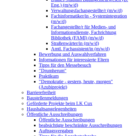
Eng.) (m/w/d)
Verwaltungsfachangestellte/r (m/w/d)
Fachinformatiker/in - Systemintegration
(m/w/d)
Fachangestellte/r für Medien- und
Informationsdienste, Fachrichtung
Bibliothek (FAMI) (m/w/d)
Straßenwärter/in (m/w/d)
Amtl. Fachassistent/in (m/w/d)
Bewerbung und Auswahlverfahren
Informationen für interessierte Eltern
Tipps für den Messebesuch
"Drumherum"
Praktikum
"Demokratie - gestern, heute, morgen"
(Azubiprojekt)
Barrierefreiheit
Baustellenmeldungen
Geförderte Projekte beim LK Cux
Haushaltsangelegenheiten
Öffentliche Ausschreibungen
Öffentliche Ausschreibungen
beabsichtigte beschränkte Ausschreibungen
Auftragsvergaben