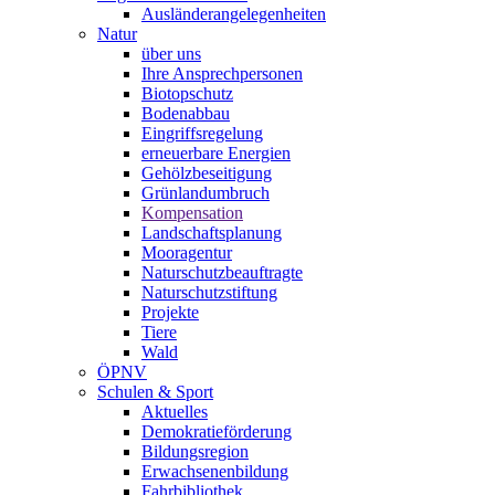
Ausländerangelegenheiten
Natur
über uns
Ihre Ansprechpersonen
Biotopschutz
Bodenabbau
Eingriffsregelung
erneuerbare Energien
Gehölzbeseitigung
Grünlandumbruch
Kompensation
Landschaftsplanung
Mooragentur
Naturschutzbeauftragte
Naturschutzstiftung
Projekte
Tiere
Wald
ÖPNV
Schulen & Sport
Aktuelles
Demokratieförderung
Bildungsregion
Erwachsenenbildung
Fahrbibliothek