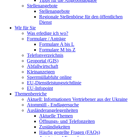
Tipps für die Angebotsabgabe
Stellenangebote
Stellenangebote
Regionale Stellenbörse für den öffentlichen
Dienst
Wir für Sie
Was erledige ich wo?
Formulare / Anträge
Formulare A bis L
Formulare M bis Z
Telefonverzeichnis
Geoportal (GIS)
Abfallwirtschaft
Kleinanzeigen
Sperrmüllabfuhr online
EU-Dienstleistungsrichtlinie
EU-Infopoint
Themenbereiche
Aktuell: Informationen Vertriebener aus der Ukraine
Atommüll - Endlagersuche
Ausländerangelegenheiten
Aktuelle Themen
Öffnungs- und Telefonzeiten
Zuständigkeiten
Häufig gestellte Fragen (FAQs)