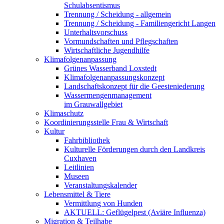
Schulabsentismus
Trennung / Scheidung - allgemein
Trennung / Scheidung - Familiengericht Langen
Unterhaltsvorschuss
Vormundschaften und Pflegschaften
Wirtschaftliche Jugendhilfe
Klimafolgenanpassung
Grünes Wasserband Loxstedt
Klimafolgenanpassungskonzept
Landschaftskonzept für die Geesteniederung
Wassermengenmanagement
im Grauwallgebiet
Klimaschutz
Koordinierungsstelle Frau & Wirtschaft
Kultur
Fahrbibliothek
Kulturelle Förderungen durch den Landkreis
Cuxhaven
Leitlinien
Museen
Veranstaltungskalender
Lebensmittel & Tiere
Vermittlung von Hunden
AKTUELL: Geflügelpest (Aviäre Influenza)
Migration & Teilhabe