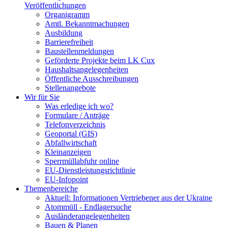
Veröffentlichungen
Organigramm
Amtl. Bekanntmachungen
Ausbildung
Barrierefreiheit
Baustellenmeldungen
Geförderte Projekte beim LK Cux
Haushaltsangelegenheiten
Öffentliche Ausschreibungen
Stellenangebote
Wir für Sie
Was erledige ich wo?
Formulare / Anträge
Telefonverzeichnis
Geoportal (GIS)
Abfallwirtschaft
Kleinanzeigen
Sperrmüllabfuhr online
EU-Dienstleistungsrichtlinie
EU-Infopoint
Themenbereiche
Aktuell: Informationen Vertriebener aus der Ukraine
Atommüll - Endlagersuche
Ausländerangelegenheiten
Bauen & Planen