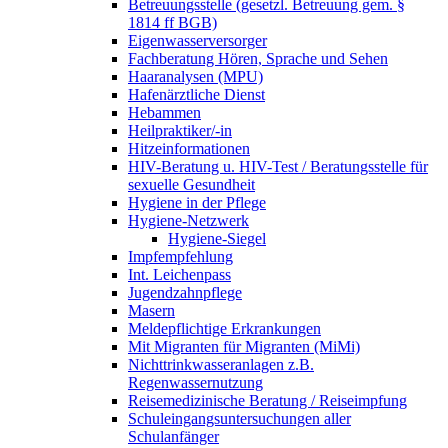
Betreuungsstelle (gesetzl. Betreuung gem. §
1814 ff BGB)
Eigenwasserversorger
Fachberatung Hören, Sprache und Sehen
Haaranalysen (MPU)
Hafenärztliche Dienst
Hebammen
Heilpraktiker/-in
Hitzeinformationen
HIV-Beratung u. HIV-Test / Beratungsstelle für
sexuelle Gesundheit
Hygiene in der Pflege
Hygiene-Netzwerk
Hygiene-Siegel
Impfempfehlung
Int. Leichenpass
Jugendzahnpflege
Masern
Meldepflichtige Erkrankungen
Mit Migranten für Migranten (MiMi)
Nichttrinkwasseranlagen z.B.
Regenwassernutzung
Reisemedizinische Beratung / Reiseimpfung
Schuleingangsuntersuchungen aller
Schulanfänger