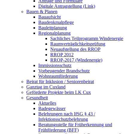
Anträge und Formulare
Digitale Antragstellung (Link)
Bauen & Planen
Bauaufsicht
Baudenkmalpflege
Bauleitplanung
Regionalplanung
Sachliches Teilprogramm Windenergie
Raumverträglichkeitsprüfung
Neuaufstellung des RROP
RROP 2012
RROP-2017 (Windenergie)
Immissionsschutz
Vorbeugender Brandschutz
Wohnraumförderung
Beirat für Inklusion / Seniorenbeirat
Ganztag im Cuxland
Geförderte Projekte beim LK Cux
Gesundheit
Aktuelles
Badegewässer
Belehrungen nach IfSG § 43 /
Infektionsschutzbelehrung
Beratungsstelle für Früherkennung und
Frühförderung (BFF)