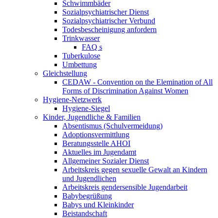
Schwimmbäder
Sozialpsychiatrischer Dienst
Sozialpsychiatrischer Verbund
Todesbescheinigung anfordern
Trinkwasser
FAQ s
Tuberkulose
Umbettung
Gleichstellung
CEDAW - Convention on the Elemination of All
Forms of Discrimination Against Women
Hygiene-Netzwerk
Hygiene-Siegel
Kinder, Jugendliche & Familien
Absentismus (Schulvermeidung)
Adoptionsvermittlung
Beratungsstelle AHOI
Aktuelles im Jugendamt
Allgemeiner Sozialer Dienst
Arbeitskreis gegen sexuelle Gewalt an Kindern
und Jugendlichen
Arbeitskreis gendersensible Jugendarbeit
Babybegrüßung
Babys und Kleinkinder
Beistandschaft