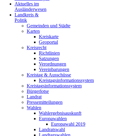
Aktuelles im
Ausländerwesen
Landkreis &
Politik
Gemeinden und Städte
Karten
Kreiskarte
Geoportal
Kreisrecht
Richtlinien
Satzungen
Verordnungen
Vereinbarungen
Kreistag & Ausschüsse
Kreistagsinformationssystem
Kreistagsinformationssystem
Bürgerlotse
Landrat
Pressemitteilungen
Wahlen
Wahlergebnisauskunft
Europawahlen
Europawahl 2019
Landratswahl
Landtagswahlen