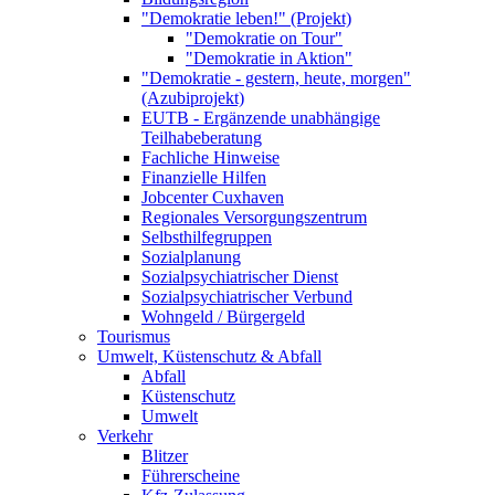
"Demokratie leben!" (Projekt)
"Demokratie on Tour"
"Demokratie in Aktion"
"Demokratie - gestern, heute, morgen"
(Azubiprojekt)
EUTB - Ergänzende unabhängige
Teilhabeberatung
Fachliche Hinweise
Finanzielle Hilfen
Jobcenter Cuxhaven
Regionales Versorgungszentrum
Selbsthilfegruppen
Sozialplanung
Sozialpsychiatrischer Dienst
Sozialpsychiatrischer Verbund
Wohngeld / Bürgergeld
Tourismus
Umwelt, Küstenschutz & Abfall
Abfall
Küstenschutz
Umwelt
Verkehr
Blitzer
Führerscheine