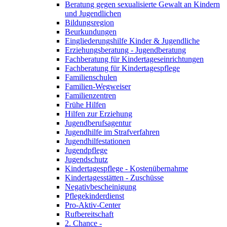
Beratung gegen sexualisierte Gewalt an Kindern
und Jugendlichen
Bildungsregion
Beurkundungen
Eingliederungshilfe Kinder & Jugendliche
Erziehungsberatung - Jugendberatung
Fachberatung für Kindertageseinrichtungen
Fachberatung für Kindertagespflege
Familienschulen
Familien-Wegweiser
Familienzentren
Frühe Hilfen
Hilfen zur Erziehung
Jugendberufsagentur
Jugendhilfe im Strafverfahren
Jugendhilfestationen
Jugendpflege
Jugendschutz
Kindertagespflege - Kostenübernahme
Kindertagesstätten - Zuschüsse
Negativbescheinigung
Pflegekinderdienst
Pro-Aktiv-Center
Rufbereitschaft
2. Chance -