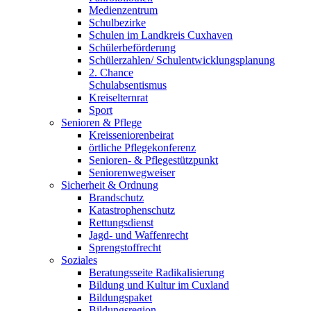
Medienzentrum
Schulbezirke
Schulen im Landkreis Cuxhaven
Schülerbeförderung
Schülerzahlen/ Schulentwicklungsplanung
2. Chance
Schulabsentismus
Kreiselternrat
Sport
Senioren & Pflege
Kreisseniorenbeirat
örtliche Pflegekonferenz
Senioren- & Pflegestützpunkt
Seniorenwegweiser
Sicherheit & Ordnung
Brandschutz
Katastrophenschutz
Rettungsdienst
Jagd- und Waffenrecht
Sprengstoffrecht
Soziales
Beratungsseite Radikalisierung
Bildung und Kultur im Cuxland
Bildungspaket
Bildungsregion