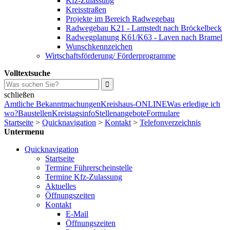
Kfz-Zulassung
Kreisstraßen
Projekte im Bereich Radwegebau
Radwegebau K21 - Lamstedt nach Bröckelbeck
Radwegplanung K61/K63 - Laven nach Bramel
Wunschkennzeichen
Wirtschaftsförderung/ Förderprogramme
Volltextsuche
schließen
Amtliche Bekanntmachungen
Kreishaus-ONLINE
Was erledige ich
wo?
Baustellen
Kreistagsinfo
Stellenangebote
Formulare
Startseite
>
Quicknavigation
>
Kontakt
>
Telefonverzeichnis
Untermenu
Quicknavigation
Startseite
Termine Führerscheinstelle
Termine Kfz-Zulassung
Aktuelles
Öffnungszeiten
Kontakt
E-Mail
Öffnungszeiten