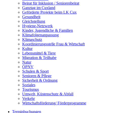
Beirat für Inklusion / Seniorenbeirat
Ganztag im Cuxland
Geförderte Projekte beim LK Cux
Gesundheit
Gleichstellung
Hygiene-Netzwerk
Kinder, Jugendliche & Familien
Klimafolgenanpassung
Klimaschutz
Koordinierungsstelle Frau & Wirtschaft
Kultur
Lebensmittel & Tiere
Migration & Teilhabe
Natur
ÖPNV
Schulen & Sport
Senioren & Pflege
Sicherheit & Ordnung
Soziales
Tourismus
Umwelt, Küstenschutz & Abfall
Verkehr
Wirtschaftsförderung/ Förderprogramme
Terminbuchungen