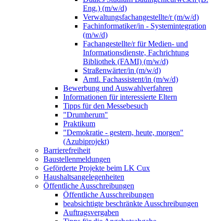
Eng.) (m/w/d)
Verwaltungsfachangestellte/r (m/w/d)
Fachinformatiker/in - Systemintegration
(m/w/d)
Fachangestellte/r für Medien- und
Informationsdienste, Fachrichtung
Bibliothek (FAMI) (m/w/d)
Straßenwärter/in (m/w/d)
Amtl. Fachassistent/in (m/w/d)
Bewerbung und Auswahlverfahren
Informationen für interessierte Eltern
Tipps für den Messebesuch
"Drumherum"
Praktikum
"Demokratie - gestern, heute, morgen"
(Azubiprojekt)
Barrierefreiheit
Baustellenmeldungen
Geförderte Projekte beim LK Cux
Haushaltsangelegenheiten
Öffentliche Ausschreibungen
Öffentliche Ausschreibungen
beabsichtigte beschränkte Ausschreibungen
Auftragsvergaben