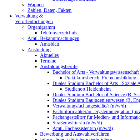
Wappen
Zahlen, Daten, Fakten
Verwaltung &
Veröffentlichungen
Organigramm
Telefonverzeichnis
Amtl. Bekanntmachungen
Amtsblatt
Ausbildung
Aktuelles
Termine
Ausbildungsberufe
Bachelor of Arts - Verwaltungswissenschaft
Praktikumsbericht Fremdausbildung
Duales Studium Bachelor of Arts - Soziale 
Studienort Heidenheim
Duales Studium Bachelor of Science (B. S
Duales Studium Bauingenieurwesen (B. Eng
Verwaltungsfachangestellte/r (m/w/d)
Fachinformatiker/in - Systemintegration (m/
Fachangestellte/r für Medien- und Informat
Straßenwärter/in (m/w/d)
Amtl. Fachassistent/in (m/w/d)
Bewerbung und Auswahlverfahren
Informationen für interessierte Eltern