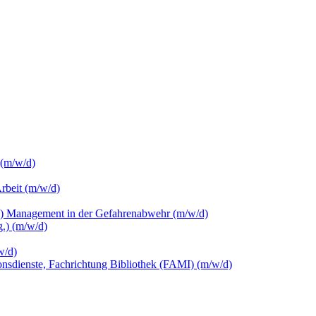
 (m/w/d)
Arbeit (m/w/d)
c.) Management in der Gefahrenabwehr (m/w/d)
.) (m/w/d)
w/d)
ionsdienste, Fachrichtung Bibliothek (FAMI) (m/w/d)