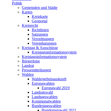
Politik
Gemeinden und Städte
Karten
Kreiskarte
Geoportal
Kreisrecht
Richtlinien
Satzungen
Verordnungen
Vereinbarungen
Kreistag & Ausschüsse
Kreistagsinformationssystem
Kreistagsinformationssystem
Bürgerlotse
Landrat
Pressemitteilungen
Wahlen
Wahlergebnisauskunft
Europawahlen
Europawahl 2019
Landratswahl
Landtagswahlen
Kommunalwahlen
Bundestagswahlen
Bundestagswahl 2021