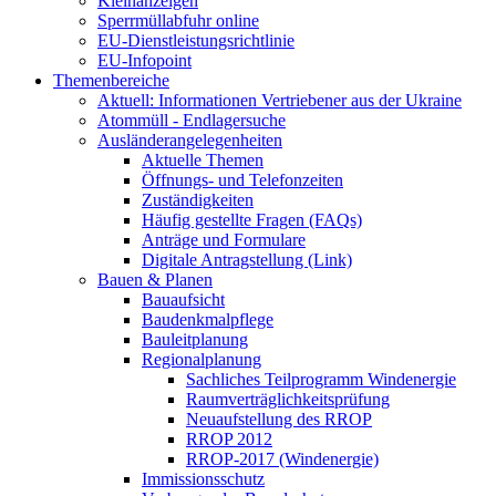
Kleinanzeigen
Sperrmüllabfuhr online
EU-Dienstleistungsrichtlinie
EU-Infopoint
Themenbereiche
Aktuell: Informationen Vertriebener aus der Ukraine
Atommüll - Endlagersuche
Ausländerangelegenheiten
Aktuelle Themen
Öffnungs- und Telefonzeiten
Zuständigkeiten
Häufig gestellte Fragen (FAQs)
Anträge und Formulare
Digitale Antragstellung (Link)
Bauen & Planen
Bauaufsicht
Baudenkmalpflege
Bauleitplanung
Regionalplanung
Sachliches Teilprogramm Windenergie
Raumverträglichkeitsprüfung
Neuaufstellung des RROP
RROP 2012
RROP-2017 (Windenergie)
Immissionsschutz