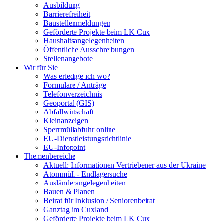
Ausbildung
Barrierefreiheit
Baustellenmeldungen
Geförderte Projekte beim LK Cux
Haushaltsangelegenheiten
Öffentliche Ausschreibungen
Stellenangebote
Wir für Sie
Was erledige ich wo?
Formulare / Anträge
Telefonverzeichnis
Geoportal (GIS)
Abfallwirtschaft
Kleinanzeigen
Sperrmüllabfuhr online
EU-Dienstleistungsrichtlinie
EU-Infopoint
Themenbereiche
Aktuell: Informationen Vertriebener aus der Ukraine
Atommüll - Endlagersuche
Ausländerangelegenheiten
Bauen & Planen
Beirat für Inklusion / Seniorenbeirat
Ganztag im Cuxland
Geförderte Projekte beim LK Cux