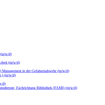
 (m/w/d)
Arbeit (m/w/d)
c.) Management in der Gefahrenabwehr (m/w/d)
.) (m/w/d)
w/d)
ionsdienste, Fachrichtung Bibliothek (FAMI) (m/w/d)