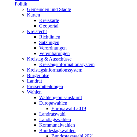
Politik
Gemeinden und Städte
Karten
Kreiskarte
Geoportal
Kreisrecht
Richtlinien
Satzungen
Verordnungen
Vereinbarungen
Kreistag & Ausschüsse
Kreistagsinformationssystem
Kreistagsinformationssystem
Bürgerlotse
Landrat
Pressemitteilungen
Wahlen
Wahlergebnisauskunft
Europawahlen
Europawahl 2019
Landratswahl
Landtagswahlen
Kommunalwahlen
Bundestagswahlen
Bundestagswahl 2021